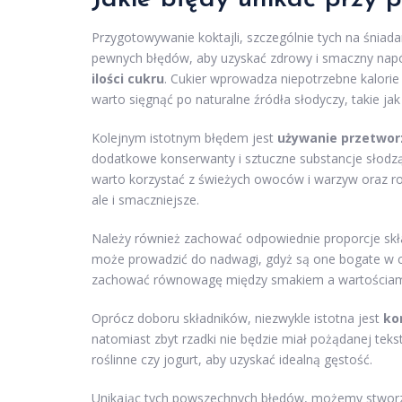
Przygotowywanie koktajli, szczególnie tych na śnia
pewnych błędów, aby uzyskać zdrowy i smaczny nap
ilości cukru
. Cukier wprowadza niepotrzebne kalorie 
warto sięgnąć po naturalne źródła słodyczy, takie ja
Kolejnym istotnym błędem jest
używanie przetwor
dodatkowe konserwanty i sztuczne substancje słodzą
warto korzystać z świeżych owoców i warzyw oraz ro
ale i smaczniejsze.
Należy również zachować odpowiednie proporcje skł
może prowadzić do nadwagi, gdyż są one bogate w 
zachować równowagę między smakiem a wartościam
Oprócz doboru składników, niezwykle istotna jest
ko
natomiast zbyt rzadki nie będzie miał pożądanej tek
roślinne czy jogurt, aby uzyskać idealną gęstość.
Unikając tych powszechnych błędów, możemy stworzyć