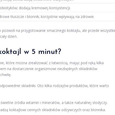
probiotyków; dodają kremowej konsystencji.
owe tłuszcze i błonnik; korzystnie wpływają na zdrowie.
o pozwoli na przygotowanie smacznego koktajlu, ale przede wszystk
cały dzień.
oktajl w 5 minut?
e, które można zrealizować z łatwością, mając pod ręką kilka
bem na dostarczenie organizmowi niezbędnych składników
chwilę.
odpowiednie składniki. Oto kilka rodzajów produktów, które warto
świetne źródła witamin i minerałów, a także naturalnej słodyczy.
dadzą koktajlowi cennych składników odżywczych oraz błonnika.