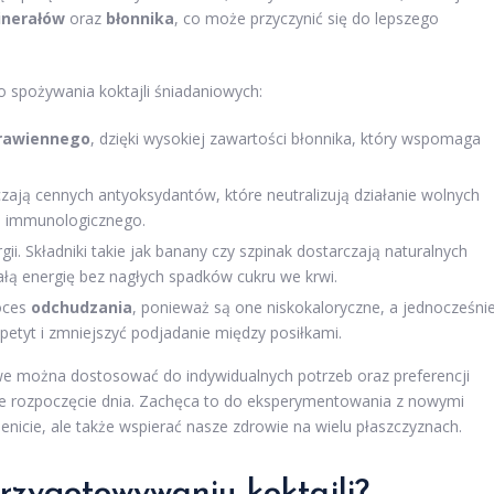
nerałów
oraz
błonnika
, co może przyczynić się do lepszego
o spożywania koktajli śniadaniowych:
trawiennego
, dzięki wysokiej zawartości błonnika, który wspomaga
ają cennych antyoksydantów, które neutralizują działanie wolnych
u immunologicznego.
. Składniki takie jak banany czy szpinak dostarczają naturalnych
łą energię bez nagłych spadków cukru we krwi.
roces
odchudzania
, ponieważ są one niskokaloryczne, a jednocześni
petyt i zmniejszyć podjadanie między posiłkami.
owe można dostosować do indywidualnych potrzeb oraz preferencji
e rozpoczęcie dnia. Zachęca to do eksperymentowania z nowymi
icie, ale także wspierać nasze zdrowie na wielu płaszczyznach.
przygotowywaniu koktajli?