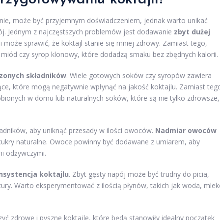
danie, może być przyjemnym doświadczeniem, jednak warto unikać
ój. Jednym z najczęstszych problemów jest dodawanie
zbyt dużej
i może sprawić, że koktajl stanie się mniej zdrowy. Zamiast tego,
k miód czy syrop klonowy, które dodadzą smaku bez zbędnych kalorii.
zonych składników
. Wiele gotowych soków czy syropów zawiera
ce, które mogą negatywnie wpłynąć na jakość koktajlu. Zamiast teg
bionych w domu lub naturalnych soków, które są nie tylko zdrowsze,
adników, aby uniknąć przesady w ilości owoców.
Nadmiar owoców
cukry naturalne. Owoce powinny być dodawane z umiarem, aby
i odżywczymi.
nsystencja koktajlu
. Zbyt gęsty napój może być trudny do picia,
stury. Warto eksperymentować z ilością płynów, takich jak woda, mle
 zdrowe i pyszne koktajle, które będą stanowiły idealny początek