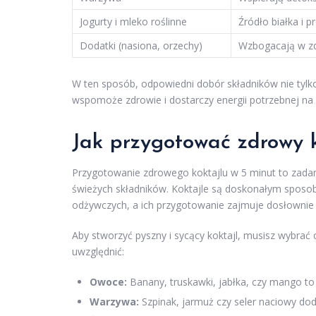
Jogurty i mleko roślinne
Źródło białka i 
Dodatki (nasiona, orzechy)
Wzbogacają w zdr
W ten sposób, odpowiedni dobór składników nie tylk
wspomoże zdrowie i dostarczy energii potrzebnej na 
Jak przygotować zdrowy k
Przygotowanie zdrowego koktajlu w 5 minut to zadani
świeżych składników. Koktajle są doskonałym sposo
odżywczych, a ich przygotowanie zajmuje dosłownie 
Aby stworzyć pyszny i sycący koktajl, musisz wybrać 
uwzględnić:
Owoce:
Banany, truskawki, jabłka, czy mango to 
Warzywa:
Szpinak, jarmuż czy seler naciowy do