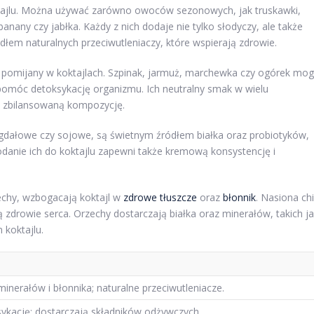
ajlu. Można używać zarówno owoców sezonowych, jak truskawki,
 banany czy jabłka. Każdy z nich dodaje nie tylko słodyczy, ale także
dłem naturalnych przeciwutleniaczy, które wspierają zdrowie.
st pomijany w koktajlach. Szpinak, jarmuż, marchewka czy ogórek mo
omóc detoksykację organizmu. Ich neutralny smak w wielu
c zbilansowaną kompozycję.
 migdałowe czy sojowe, są świetnym źródłem białka oraz probiotyków,
 Dodanie ich do koktajlu zapewni także kremową konsystencję i
echy, wzbogacają koktajl w
zdrowe tłuszcze
oraz
błonnik
. Nasiona ch
zdrowie serca. Orzechy dostarczają białka oraz minerałów, takich j
 koktajlu.
minerałów i błonnika; naturalne przeciwutleniacze.
ykację; dostarczają składników odżywczych.