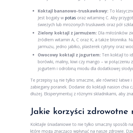
Koktajl bananowo-truskawkowy:
To klasyczne
Jest bogaty w
potas
oraz witaminę C. Aby przygot
świeżych lub mrożonych truskawek oraz pół szkla
Zielony koktajl z jarmużem:
Dla miłośników zi
źródłem witamin A, C oraz K, a także błonnika. Na
jarmużu, jedno jabłko, plasterek cytryny oraz w
Owocowy koktajl z jogurtem:
Ten koktajl to i
borówki, maliny, kiwi czy mango – w połączeniu
jogurtem i odrobiną miodu dla dodatkowej słodyc
Te przepisy są nie tylko smaczne, ale również łatwe
zabiegany poranek. Dodanie do koktajli nasion chia c
dłużej. Eksperymentuj z różnymi składnikami, aby zna
Jakie korzyści zdrowotne 
Koktajle śniadaniowe to nie tylko smaczny sposób na
które mogą znacząco wpłynąć na nasze zdrowie. Dzi