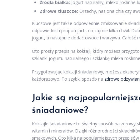
Źródła białka:
Jogurt naturalny, mleko roślinne 
Zdrowe tłuszcze:
Orzechy, nasiona chia czy aw
Kluczowe jest także odpowiednie zmiksowanie skład
odpowiednich proporcjach, co zajmie kilka chwil. Dob
jogurt, a następnie dodać owoce i warzywa. Całość m
Oto prosty przepis na koktajl, który możesz przygot
szklanki jogurtu naturalnego i szklankę mleka roślinn
Przygotowując koktajl śniadaniowy, możesz ekspery
każdorazowo. To szybki sposób na
zdrowe odżywian
Jakie są najpopularniejsz
śniadaniowe?
Koktajle śniadaniowe to świetny sposób na zdrowy sta
witamin i minerałów. Dzięki różnorodności składnik
smakowych. Oto kilka najpopularniejszych przepisów 