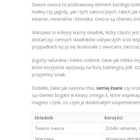
Świeże owoce to podstawowy element każdego kokt
maliny czy jagody, jak i tych całorocznych, takich jak
witamin, minerałów i błonnika. Owoce są również źró
Warzywa to kolejny ważny składnik, który często je
dostarczyć cennych składników odżywczych oraz wsp
przypadkach łączy się doskonale z owocami, tworzą
Jogurty naturalne i mleko roślinne, takie jak mleko
które korzystnie wpływają na florę bakteryjną jelit.
przyjemny smak.
Dodatki, takie jak nasiona chia,
siemię lniane
czy orz
są również bogate w kwasy omega-3, które wspierają 
magnez i cynk, co czyni je doskonałym uzupełnieniem
Składnik
Korzyści
Świeże owoce
Źródło witamin, 
Warzywa
Wspierają detoks