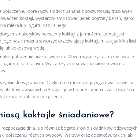
 połączenie, które łączy słodycz banana z soczystością truskawek.
ować ten koktajl, wystarczy zmiksować jeden dojrzały banan, garść
nki mleka lub jogurtu naturalnego.
elonych smakołyków polecamy koktajl z jarmużem. Jarmuż jest
 jego bazie można stworzyć orzeźwiający koktajl, miksując kilka liści
odę lub kokosową wodę.
dealne połączenie białka i witamin. Można wykorzystać różne owoce 
 z jogurtem naturalnym. Wystarczy zmiksować ulubione owoce z
zy.
 i szybkie do wykonania. Dzięki temu można je przygotować nawet w
zy płatków owsianych wzbogaci je w błonnik i doda uczucia sytości n
leźć swoje ulubione połączenia!
niosą koktajle śniadaniowe?
 rozpoczęcie dnia, ale również bogate źródło składników odżywczych
ęki połączeniu różnych owoców, warzyw oraz dodatków, takich jak