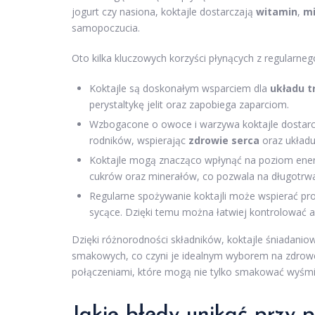
jogurt czy nasiona, koktajle dostarczają
witamin
,
mi
samopoczucia.
Oto kilka kluczowych korzyści płynących z regularneg
Koktajle są doskonałym wsparciem dla
układu 
perystaltykę jelit oraz zapobiega zaparciom.
Wzbogacone o owoce i warzywa koktajle dostarcz
rodników, wspierając
zdrowie serca
oraz układ
Koktajle mogą znacząco wpłynąć na poziom energii
cukrów oraz minerałów, co pozwala na długotrwa
Regularne spożywanie koktajli może wspierać p
sycące. Dzięki temu można łatwiej kontrolować a
Dzięki różnorodności składników, koktajle śniadani
smakowych, co czyni je idealnym wyborem na zdrow
połączeniami, które mogą nie tylko smakować wyśmien
Jakie błędy unikać przy 