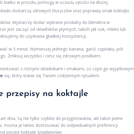
lub białko w proszku pomogą w uczuciu sytości na dłużej.
okado dostarczą zdrowych tłuszczów oraz poprawią smak koktajlu.
ników. Wystarczy dodać wybrane produkty do blendera w
rze jest zacząć od składników płynnych, takich jak sok, mleko lub
iksujemy do uzyskania gładkiej konsystencji.
ować w 5 minut: Wymieszaj jednego banana, garść szpinaku, pół
ego. Zmiksuj wszystko i ciesz się zdrowym posiłkiem.
mentować z różnymi składnikami i smakami, co czyni go wyjątkowym
ie
się, który stanie się Twoim codziennym rytuałem.
e przepisy na koktajle
rt dnia. Są nie tylko szybkie do przygotowania, ale także pełne
ów, można je łatwo dostosować do indywidualnych preferencji
na pyszne koktajle śniadaniowe: