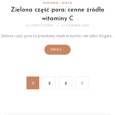
KUCHNIA I DIETA
Zielona część pora: cenne źródło
witaminy C
by
ZAPETYTEM.PL
21 SIERPNIA 2021
Zielona część pora to prawdziwy skarb w kuchni i nie tylko! Bogata…
DALEJ...
1
2
3