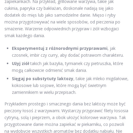
zapiekankach. Na przykład, grillowane warzywa, takie jak
cukinia, papryka czy bakłażan, doskonale nadają się jako
dodatek do mięs lub jako samodzielne danie. Mięso i ryby
można przygotowywać na wiele sposobów, od pieczenia po
smażenie. Warzenie odpowiednich przypraw i ziół wzbogaci
smak każdego dania.
Eksperymentuj z różnorodnymi przyprawami
, jak
czosnek, imbir czy curry, aby dodać potrawom charakteru.
Użyj ziół
takich jak bazylia, tymianek czy pietruszka, które
mogą całkowicie odmienić smak dania.
Sięgaj po substytuty laktozy
, takie jak mleko migdałowe,
kokosowe lub sojowe, które mogą być świetnym
zamiennikiem w wielu przepisach.
Przykładem prostego i smacznego dania bez laktozy może być
pieczony łosoś z warzywami. Wystarczy przyprawić filety łososia
cytryną, solą i pieprzem, a obok ułożyć kolorowe warzywa. Tak
przygotowane danie można zapiekać w piekarniku, co pozwoli
na wydobycie wszystkich aromatów bez dodatku nabiału. Nie