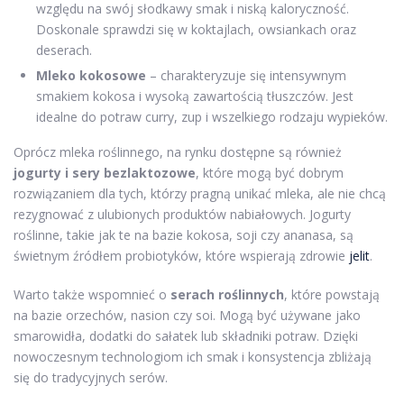
względu na swój słodkawy smak i niską kaloryczność.
Doskonale sprawdzi się w koktajlach, owsiankach oraz
deserach.
Mleko kokosowe
– charakteryzuje się intensywnym
smakiem kokosa i wysoką zawartością tłuszczów. Jest
idealne do potraw curry, zup i wszelkiego rodzaju wypieków.
Oprócz mleka roślinnego, na rynku dostępne są również
jogurty i sery bezlaktozowe
, które mogą być dobrym
rozwiązaniem dla tych, którzy pragną unikać mleka, ale nie chcą
rezygnować z ulubionych produktów nabiałowych. Jogurty
roślinne, takie jak te na bazie kokosa, soji czy ananasa, są
świetnym źródłem probiotyków, które wspierają zdrowie
jelit
.
Warto także wspomnieć o
serach roślinnych
, które powstają
na bazie orzechów, nasion czy soi. Mogą być używane jako
smarowidła, dodatki do sałatek lub składniki potraw. Dzięki
nowoczesnym technologiom ich smak i konsystencja zbliżają
się do tradycyjnych serów.