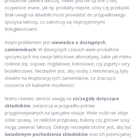
produktów zawiera laktozę, nawet jeśli nie są one z niej
oczywiście znane, jak np. produkty mięsne, sosy czy przekąski.
Brak uwagi na składniki może prowadzić do przypadkowego
spożycia laktozy, co zakończy się nieprzyjemnymi
dolegliwościami.
Innym problemem jest
niewiedza o dostępnych
zamiennikach
. W dzisiejszych czasach wiele produktów
spożywczych ma swoje laktozowe alternatywy, takie jak mleko
roślinne (np. sojowe, migdałowe, kokosowe) czy jogurty i sery
bezlaktozowe. Niezbędne jest, aby osoby z nietolerancją były
otwarte na eksplorację tych zamienników, co znacząco
rozszerza ich kulinarne możliwości.
Warto również zwrócić uwagę na
szczegóły dotyczące
składników
, zwłaszcza w przypadku potraw
przygotowywanych na specjalne okazje. Wiele osób nie zdaje
sobie sprawy, że niektóre przyprawy, buliony czy gotowe sosy
mogą zawierać laktozę. Dlatego niezwykle istotne jest, aby być
świadomym pochodzenia składników
oraz ich potencjalnej