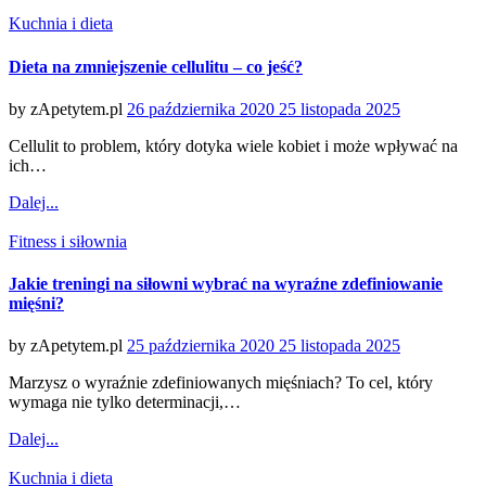
Categories
Kuchnia i dieta
Dieta na zmniejszenie cellulitu – co jeść?
Posted
by
zApetytem.pl
26 października 2020
25 listopada 2025
on
Cellulit to problem, który dotyka wiele kobiet i może wpływać na
ich…
Dalej...
Categories
Fitness i siłownia
Jakie treningi na siłowni wybrać na wyraźne zdefiniowanie
mięśni?
Posted
by
zApetytem.pl
25 października 2020
25 listopada 2025
on
Marzysz o wyraźnie zdefiniowanych mięśniach? To cel, który
wymaga nie tylko determinacji,…
Dalej...
Categories
Kuchnia i dieta