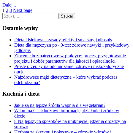
Dalej...
1
2
3
Next page
Szukaj:
Ostatnie wpisy
Dieta kisielowa – zasady, efekty i smaczny jadłospis
Dieta dla mężczyzn po 40-tce: zdrowe nawyki i przykładowy
jadłospis
Złocenie bezmatrycowe w praktyce: proces, przygotowanie
projektu i dobór parametrów dla jakości i opłacalności
Proste przepisy na odchudzanie: zdrowe i niskokaloryczne
opcje
Najzdrowsze mąki dietetyczne – które wybrać podczas
odchudzania?
Kuchnia i dieta
Jakie są najlepsze źródła wapnia dla wegetarian?
Witamina C – kluczowe informacje, działanie i źródła w
diecie
8 Najlepszych sposobów na uniknięcie jedzenia drożdży na
surowo
Herbata ze skrzypu i pokrzywy – zdrowie włosów i