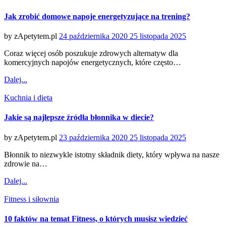
Jak zrobić domowe napoje energetyzujące na trening?
Posted
by
zApetytem.pl
24 października 2020
25 listopada 2025
on
Coraz więcej osób poszukuje zdrowych alternatyw dla
komercyjnych napojów energetycznych, które często…
Dalej...
Categories
Kuchnia i dieta
Jakie są najlepsze źródła błonnika w diecie?
Posted
by
zApetytem.pl
23 października 2020
25 listopada 2025
on
Błonnik to niezwykle istotny składnik diety, który wpływa na nasze
zdrowie na…
Dalej...
Categories
Fitness i siłownia
10 faktów na temat Fitness, o których musisz wiedzieć