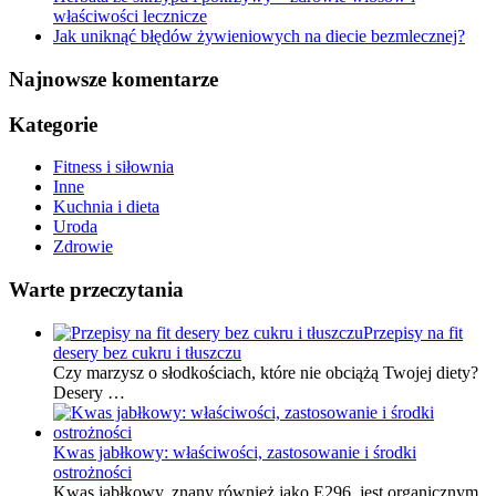
właściwości lecznicze
Jak uniknąć błędów żywieniowych na diecie bezmlecznej?
Najnowsze komentarze
Kategorie
Fitness i siłownia
Inne
Kuchnia i dieta
Uroda
Zdrowie
Warte przeczytania
Przepisy na fit
desery bez cukru i tłuszczu
Czy marzysz o słodkościach, które nie obciążą Twojej diety?
Desery …
Kwas jabłkowy: właściwości, zastosowanie i środki
ostrożności
Kwas jabłkowy, znany również jako E296, jest organicznym