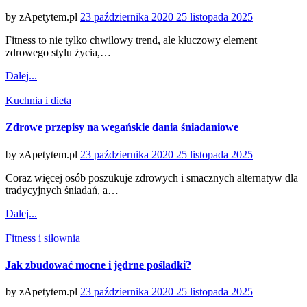
Posted
by
zApetytem.pl
23 października 2020
25 listopada 2025
on
Fitness to nie tylko chwilowy trend, ale kluczowy element
zdrowego stylu życia,…
Dalej...
Categories
Kuchnia i dieta
Zdrowe przepisy na wegańskie dania śniadaniowe
Posted
by
zApetytem.pl
23 października 2020
25 listopada 2025
on
Coraz więcej osób poszukuje zdrowych i smacznych alternatyw dla
tradycyjnych śniadań, a…
Dalej...
Categories
Fitness i siłownia
Jak zbudować mocne i jędrne pośladki?
Posted
by
zApetytem.pl
23 października 2020
25 listopada 2025
on