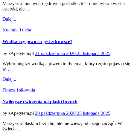
Marzysz o mocnych i jędrnych pośladkach? To nie tylko kwestia
estetyki, ale…
Dalej...
Categories
Kuchnia i dieta
Wódka czy piwo co jest zdrowsze?
Posted
by
zApetytem.pl
21 października 2020
25 listopada 2025
on
Wybór między wódką a piwem to dylemat, który często pojawia się
w…
Dalej...
Categories
Fitness i siłownia
Najlepsze ćwiczenia na płaski brzuch
Posted
by
zApetytem.pl
20 października 2020
25 listopada 2025
on
Marzysz o płaskim brzuchu, ale nie wiesz, od czego zacząć? W
świecie…