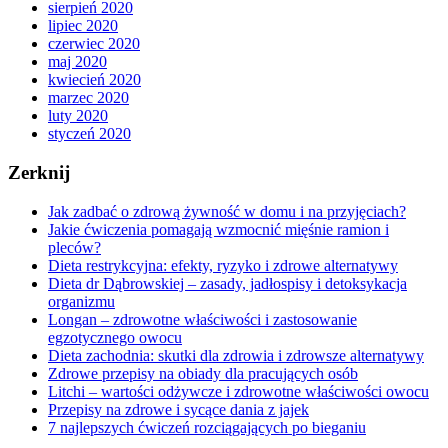
sierpień 2020
lipiec 2020
czerwiec 2020
maj 2020
kwiecień 2020
marzec 2020
luty 2020
styczeń 2020
Zerknij
Jak zadbać o zdrową żywność w domu i na przyjęciach?
Jakie ćwiczenia pomagają wzmocnić mięśnie ramion i
pleców?
Dieta restrykcyjna: efekty, ryzyko i zdrowe alternatywy
Dieta dr Dąbrowskiej – zasady, jadłospisy i detoksykacja
organizmu
Longan – zdrowotne właściwości i zastosowanie
egzotycznego owocu
Dieta zachodnia: skutki dla zdrowia i zdrowsze alternatywy
Zdrowe przepisy na obiady dla pracujących osób
Litchi – wartości odżywcze i zdrowotne właściwości owocu
Przepisy na zdrowe i sycące dania z jajek
7 najlepszych ćwiczeń rozciągających po bieganiu