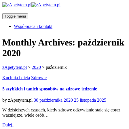
Toggle menu
Współpraca i kontakt
Monthly Archives:
październik
2020
zApetytem.pl
>
2020
>
październik
Categories
Kuchnia i dieta
Zdrowie
5 szybkich i tanich sposobów na zdrowe jedzenie
Posted
by
zApetytem.pl
30 października 2020
25 listopada 2025
on
W dzisiejszych czasach, kiedy zdrowe odżywianie staje się coraz
ważniejsze, wiele osób…
Dalej...