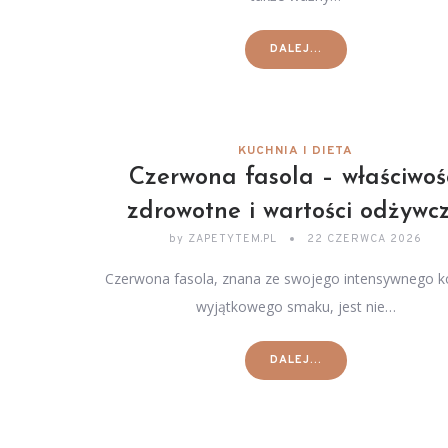
DALEJ...
KUCHNIA I DIETA
Czerwona fasola – właściwoś
zdrowotne i wartości odżywc
by
ZAPETYTEM.PL
22 CZERWCA 2026
Czerwona fasola, znana ze swojego intensywnego ko
wyjątkowego smaku, jest nie…
DALEJ...