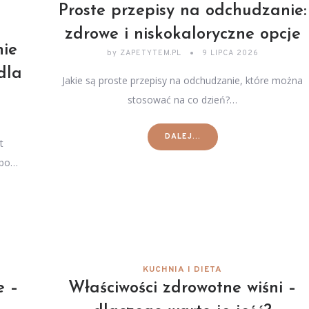
Proste przepisy na odchudzanie:
zdrowe i niskokaloryczne opcje
nie
by
ZAPETYTEM.PL
9 LIPCA 2026
dla
Jakie są proste przepisy na odchudzanie, które można
stosować na co dzień?…
DALEJ...
t
 bo…
KUCHNIA I DIETA
e –
Właściwości zdrowotne wiśni –