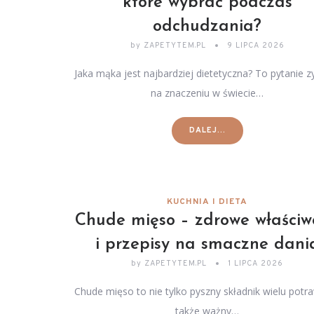
które wybrać podczas
odchudzania?
by
ZAPETYTEM.PL
9 LIPCA 2026
Jaka mąka jest najbardziej dietetyczna? To pytanie z
na znaczeniu w świecie…
DALEJ...
KUCHNIA I DIETA
Chude mięso – zdrowe właściw
i przepisy na smaczne dani
by
ZAPETYTEM.PL
1 LIPCA 2026
Chude mięso to nie tylko pyszny składnik wielu potra
także ważny…