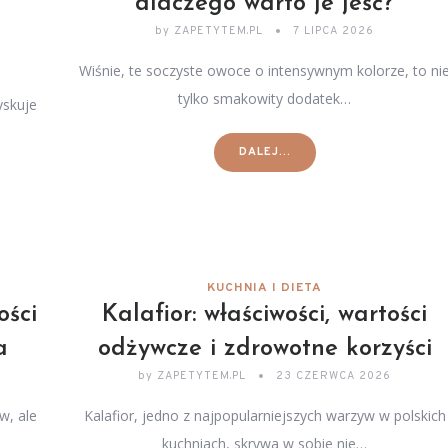
dlaczego warto je jeść?
by
ZAPETYTEM.PL
7 LIPCA 2026
Wiśnie, te soczyste owoce o intensywnym kolorze, to ni
tylko smakowity dodatek…
yskuje
DALEJ...
KUCHNIA I DIETA
ości
Kalafior: właściwości, wartości
a
odżywcze i zdrowotne korzyści
by
ZAPETYTEM.PL
23 CZERWCA 2026
w, ale
Kalafior, jedno z najpopularniejszych warzyw w polskich
kuchniach, skrywa w sobie nie…