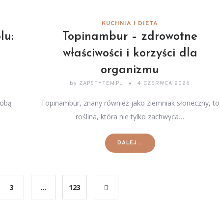
KUCHNIA I DIETA
lu:
Topinambur – zdrowotne
właściwości i korzyści dla
organizmu
by
ZAPETYTEM.PL
4 CZERWCA 2026
sobą
Topinambur, znany również jako ziemniak słoneczny, to
roślina, która nie tylko zachwyca…
DALEJ...
3
…
123