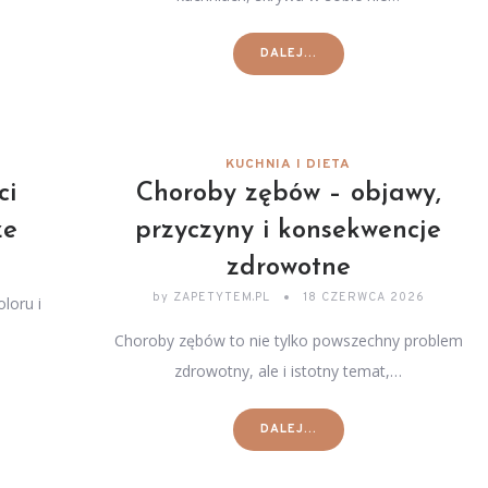
DALEJ...
KUCHNIA I DIETA
ci
Choroby zębów – objawy,
ze
przyczyny i konsekwencje
zdrowotne
by
ZAPETYTEM.PL
18 CZERWCA 2026
loru i
Choroby zębów to nie tylko powszechny problem
zdrowotny, ale i istotny temat,…
DALEJ...