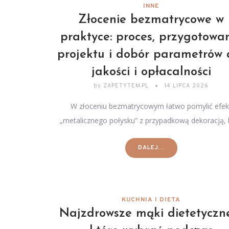
INNE
Złocenie bezmatrycowe w
praktyce: proces, przygotowa
projektu i dobór parametrów 
jakości i opłacalności
by
ZAPETYTEM.PL
14 LIPCA 2026
W złoceniu bezmatrycowym łatwo pomylić efek
„metalicznego połysku” z przypadkową dekoracją,
DALEJ...
KUCHNIA I DIETA
Najzdrowsze mąki dietetyczn