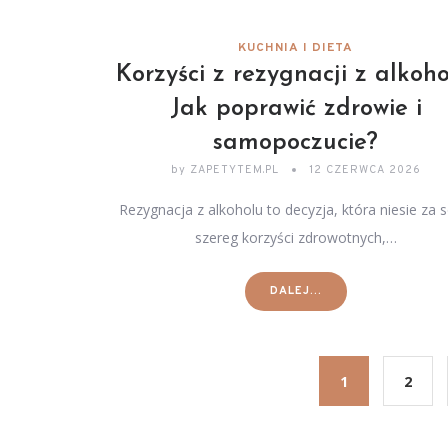
KUCHNIA I DIETA
Korzyści z rezygnacji z alkoho
Jak poprawić zdrowie i
samopoczucie?
by
ZAPETYTEM.PL
12 CZERWCA 2026
Rezygnacja z alkoholu to decyzja, która niesie za 
szereg korzyści zdrowotnych,…
DALEJ...
1
2