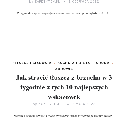
by
ZAPETYTEM.PL
2 CZERWCA 2022
Zmagasz się z uporczywym tłuszczem na brzuchu i marzysz o szybkim efekcie?…
DALEJ...
FITNESS I SIŁOWNIA
KUCHNIA I DIETA
URODA
ZDROWIE
Jak stracić tłuszcz z brzucha w 3
tygodnie z tych 10 najlepszych
wskazówek
by
ZAPETYTEM.PL
2 MAJA 2022
Marzysz o płaskim brzuchu i chcesz zredukować tkankę tłuszczową w krótkim czasie?…