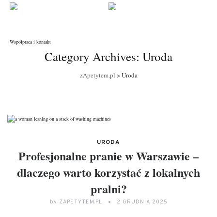
Współpraca i kontakt
Category Archives:
Uroda
zApetytem.pl
>
Uroda
URODA
Profesjonalne pranie w Warszawie –
dlaczego warto korzystać z lokalnych
pralni?
by
ZAPETYTEM.PL
2 GRUDNIA 2025