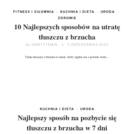
FITNESS I SIŁOWNIA
KUCHNIA I DIETA
URODA
ZDROWIE
10 Najlepszych sposobów na utratę
tłuszczu z brzucha
by
ZAPETYTEM.PL
11 PAŹDZIERNIKA 2022
Utrata tłuszczu z brzucha to temat, który spędza sen z powiek wielu…
DALEJ...
KUCHNIA I DIETA
URODA
Najlepszy sposób na pozbycie się
tłuszczu z brzucha w 7 dni