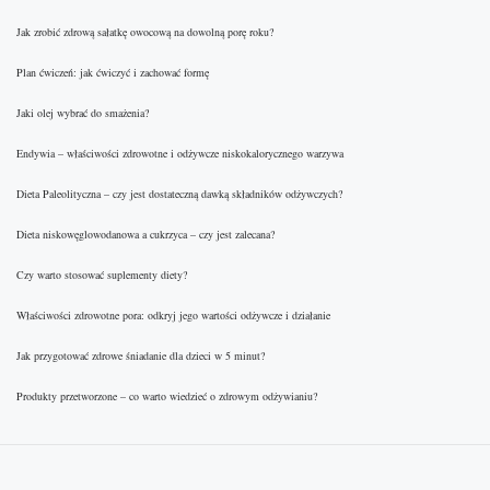
Jak zrobić zdrową sałatkę owocową na dowolną porę roku?
Plan ćwiczeń: jak ćwiczyć i zachować formę
Jaki olej wybrać do smażenia?
Endywia – właściwości zdrowotne i odżywcze niskokalorycznego warzywa
Dieta Paleolityczna – czy jest dostateczną dawką składników odżywczych?
Dieta niskowęglowodanowa a cukrzyca – czy jest zalecana?
Czy warto stosować suplementy diety?
Właściwości zdrowotne pora: odkryj jego wartości odżywcze i działanie
Jak przygotować zdrowe śniadanie dla dzieci w 5 minut?
Produkty przetworzone – co warto wiedzieć o zdrowym odżywianiu?