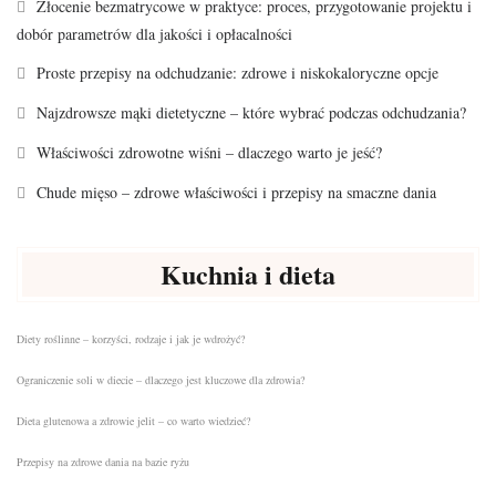
Złocenie bezmatrycowe w praktyce: proces, przygotowanie projektu i
dobór parametrów dla jakości i opłacalności
Proste przepisy na odchudzanie: zdrowe i niskokaloryczne opcje
Najzdrowsze mąki dietetyczne – które wybrać podczas odchudzania?
Właściwości zdrowotne wiśni – dlaczego warto je jeść?
Chude mięso – zdrowe właściwości i przepisy na smaczne dania
Kuchnia i dieta
Diety roślinne – korzyści, rodzaje i jak je wdrożyć?
Ograniczenie soli w diecie – dlaczego jest kluczowe dla zdrowia?
Dieta glutenowa a zdrowie jelit – co warto wiedzieć?
Przepisy na zdrowe dania na bazie ryżu