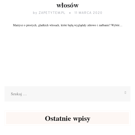
włosów
by
ZAPETYTEM.PL
11 MARCA 2020
Marzysz o prostych, gładkich włosach, które będą wyglądały zdrowo i zadbanie? Wybór…
DALEJ...
Szukaj:
Ostatnie wpisy