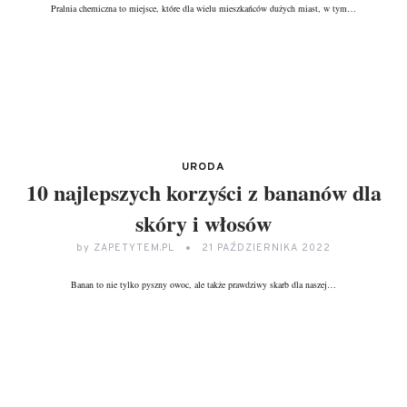
Pralnia chemiczna to miejsce, które dla wielu mieszkańców dużych miast, w tym…
DALEJ...
URODA
10 najlepszych korzyści z bananów dla
skóry i włosów
by
ZAPETYTEM.PL
21 PAŹDZIERNIKA 2022
Banan to nie tylko pyszny owoc, ale także prawdziwy skarb dla naszej…
DALEJ...