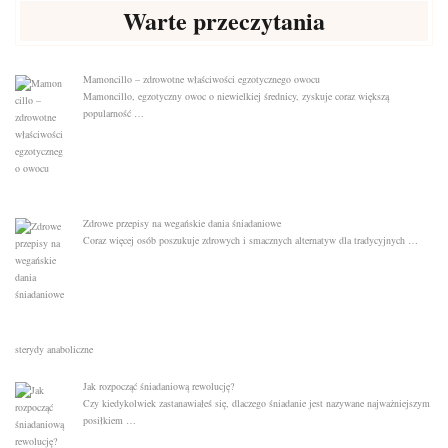
Warte przeczytania
Mamoncillo – zdrowotne właściwości egzotycznego owocu
Mamoncillo, egzotyczny owoc o niewielkiej średnicy, zyskuje coraz większą
popularność …
Zdrowe przepisy na wegańskie dania śniadaniowe
Coraz więcej osób poszukuje zdrowych i smacznych alternatyw dla tradycyjnych …
sterydy anaboliczne
Jak rozpocząć śniadaniową rewolucję?
Czy kiedykolwiek zastanawiałeś się, dlaczego śniadanie jest nazywane najważniejszym
posiłkiem …