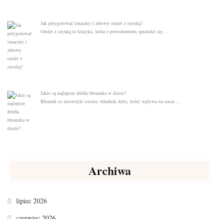
Jak przygotować smaczny i zdrowy omlet z szynką?
Omlet z szynką to klasyka, która z powodzeniem sprawdzi się …
Jakie są najlepsze źródła błonnika w diecie?
Błonnik to niezwykle istotny składnik diety, który wpływa na nasze …
Archiwa
lipiec 2026
czerwiec 2026