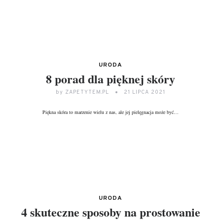
DALEJ...
URODA
8 porad dla pięknej skóry
by
ZAPETYTEM.PL
21 LIPCA 2021
Piękna skóra to marzenie wielu z nas, ale jej pielęgnacja może być…
DALEJ...
URODA
4 skuteczne sposoby na prostowanie