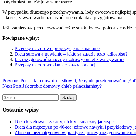
natychmiast umieść je w zamrażarce.
W przypadku dłuższego przechowywania, lody owocowe najlepiej spoż
jakości, zawsze warto oznaczać pojemniki datą przygotowania.
Jeśli zamierzasz przechowywać różne smaki lodów, poleca się oddziel
Powiązane wpisy:
Przepisy na zdrowe propozycje na śniadanie
Dieta surowa a trawienie – jakie są zasady tego jadłospisu?
Jak przygotować smaczny i zdrowy omlet z warzywami?
Przepisy na zdrowe dania z kaszy jaglanej
Previous Post
Jak trenować na siłowni, żeby nie przetrenować mięśni
Next Post
Jak zrobić domowy chleb pełnoziarnisty?
Szukaj:
Ostatnie wpisy
Dieta kisielowa – zasady, efekty i smaczny jadłospis
Dieta dla mężczyzn po 40-tce: zdrowe nawyki i przykładowy j
Złocenie bezmatrycowe w praktyce: proces, przygotowanie proje