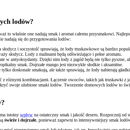
wych lodów?
to właśnie one nadają smak i aromat całemu przysmakowi. Najlepsz
ie nadają się do przygotowania lodów:
na słodycz i soczystość sprawiają, że lody truskawkowe są bardzo popul
aży słodycz. Lody z malinami będą odświeżające i pełne aromatu.
te w antyoksydanty. Dzięki nim lody z jagód będą nie tylko pyszne, al
pikalny smak. Dojrzałe mango jest niezwykle słodkie i aksamitne.
lko doskonale smakują, ale także sprawiają, że lody nabierają gładkie
z różnymi kombinacjami. Łączenie owoców, takich jak truskawki z 
dkryć swoje ulubione smaki lodów. Tworzenie domowych lodów to świ
w?
 ma istotny
wpływ
na ostateczny smak i jakość deseru. Rozpocznij od
 są
świeże i dojrzałe
, ponieważ zapewni to intensywniejszy smak lodó
ogą mieć nieprzyjemny smak lub teksturę, jak np. brzoskwinie czy nekt