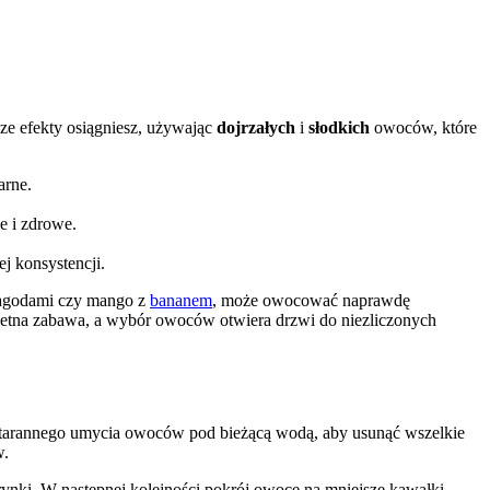
e efekty osiągniesz, używając
dojrzałych
i
słodkich
owoców, które
arne.
e i zdrowe.
j konsystencji.
jagodami czy mango z
bananem
, może owocować naprawdę
etna zabawa, a wybór owoców otwiera drzwi do niezliczonych
 starannego umycia owoców pod bieżącą wodą, aby usunąć wszelkie
w.
arynki. W następnej kolejności pokrój owoce na mniejsze kawałki.