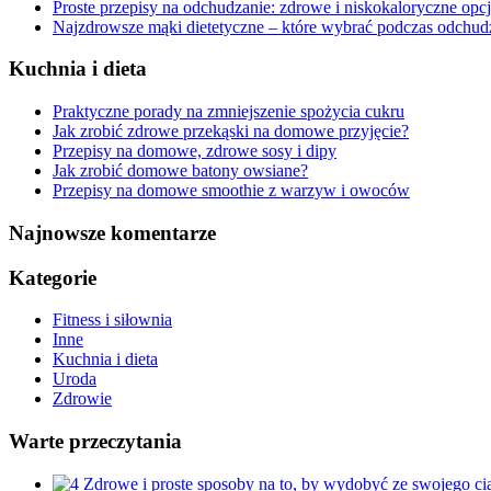
Proste przepisy na odchudzanie: zdrowe i niskokaloryczne opc
Najzdrowsze mąki dietetyczne – które wybrać podczas odchud
Kuchnia i dieta
Praktyczne porady na zmniejszenie spożycia cukru
Jak zrobić zdrowe przekąski na domowe przyjęcie?
Przepisy na domowe, zdrowe sosy i dipy
Jak zrobić domowe batony owsiane?
Przepisy na domowe smoothie z warzyw i owoców
Najnowsze komentarze
Kategorie
Fitness i siłownia
Inne
Kuchnia i dieta
Uroda
Zdrowie
Warte przeczytania