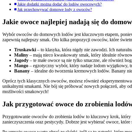
Jakie dodatki można dodać do lodów owocowych?
Jak przechowywać domowe lody z owoców?
Jakie owoce najlepiej nadają się do domo
Wybór owoców do domowych lodów jest kluczowym etapem, ponieważ 
zapewnią najlepszy smak. Oto kilka propozycji owoców, które świetn
Truskawki
– to klasyka, która nigdy nie zawodzi. Ich natural
Maliny
– mają nieco kwaskowaty smak, który idealnie równow
Jagody
– te małe owoce są nie tylko smaczne, ale również boga
Mango
– egzotyczny wybór, który nadaje lodom wyjątkowy, tro
Banany
– idealne do tworzenia kremowych lodów. Banany nie ty
Oprócz tych klasycznych owoców, możesz również eksperymentować 
unikalnymi smakami. Nie bój się próbować nowych połączeń, aby o
możliwości smakowych!
Jak przygotować owoce do zrobienia lodó
Przygotowanie owoców do zrobienia lodów to kluczowy krok, który
zanieczyszczenia oraz pestycydy. Dobrze jest wybierać owoce, które
Po umyciu owoce warto obrać ze skórki, jeśli są to gatunki, które m