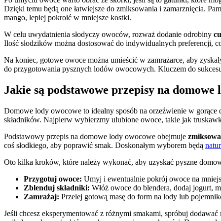
Dzięki temu będą one łatwiejsze do zmiksowania i zamarznięcia. Pa
mango, lepiej pokroić w mniejsze kostki.
W celu uwydatnienia słodyczy owoców, rozważ dodanie odrobiny
c
Ilość słodzików można dostosować do indywidualnych preferencji, c
Na koniec, gotowe owoce można umieścić w zamrażarce, aby zyskały
do przygotowania pysznych lodów owocowych. Kluczem do sukcesu j
Jakie są podstawowe przepisy na domowe
Domowe lody owocowe to idealny sposób na orzeźwienie w gorące dni
składników. Najpierw wybierzmy ulubione owoce, takie jak truskawk
Podstawowy przepis na domowe lody owocowe obejmuje
zmiksowa
coś słodkiego, aby poprawić smak. Doskonałym wyborem będą
natur
Oto kilka kroków, które należy wykonać, aby uzyskać pyszne dom
Przygotuj owoce:
Umyj i ewentualnie pokrój owoce na mniejs
Zblenduj składniki:
Włóż owoce do blendera, dodaj jogurt, mle
Zamrażaj:
Przelej gotową masę do form na lody lub pojemnik
Jeśli chcesz eksperymentować z różnymi smakami, spróbuj dodawać r