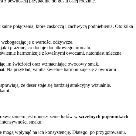
a z pewnością przypadnie do gustu całej rodzinie.
lne połączenia, które zaskoczą i zachwycą podniebienia. Oto kilka
, wzbogacając je o wartości odżywcze.
jak i prażone, co dodaje dodatkowego aromatu.
 świetnie harmonizuje z kwaśnymi owocami, natomiast mleczna
dając im świeżości oraz wzmacniając owocowy smak.
. Na przykład, vanilla świetnie harmonizuje się z owocami
wiają, że deser staje się bardziej atrakcyjny wizualnie.
kami.
rozwiązaniem jest umieszczenie lodów w
szczelnych pojemnikach
y intensywności smaku.
e mogą wpłynąć na ich konsystencję. Dlatego, po przygotowaniu,