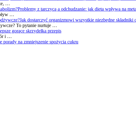
sze, …
Problemy z tarczycą a odchudzanie: jak dieta wpływa na met
 wpływ …
Jak dostarczyć organizmowi wszystkie niezbędne składniki
żywcze? To pytanie nurtuje …
lepsze gorące skrzydełka przepis
zór i …
e porady na zmniejszenie spożycia cukru