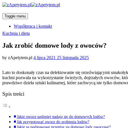
Toggle menu
Współpraca i kontakt
Categories
Kuchnia i dieta
Jak zrobić domowe lody z owoców?
Posted
by
zApetytem.pl
4 lipca 2021
25 listopada 2025
on
Lato to doskonały czas na delektowanie się orzeźwiającymi smakoły
kuchni pozwala na wykorzystanie świeżych, dojrzałych owoców, któ
prawdziwe dzieła sztuki kulinarnej, które zachwycą nie tylko domow
Spis treści
Jakie owoce najlepiej nadają się do domowych lodów?
Jak przygotować owoce do zrobienia lodów?
Jakie są podstawowe przepisy na domowe lody owocowe?