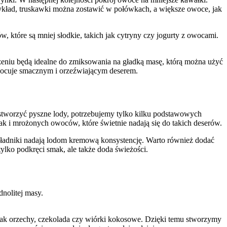
ykład, truskawki można zostawić w połówkach, a większe owoce, jak
, które są mniej słodkie, takich jak cytryny czy jogurty z owocami.
eniu będą idealne do zmiksowania na gładką masę, którą można użyć
wocuje smacznym i orzeźwiającym deserem.
stworzyć pyszne lody, potrzebujemy tylko kilku podstawowych
k i mrożonych owoców, które świetnie nadają się do takich deserów.
składniki nadają lodom kremową konsystencję. Warto również dodać
tylko podkręci smak, ale także doda świeżości.
dnolitej masy.
jak orzechy, czekolada czy wiórki kokosowe. Dzięki temu stworzymy