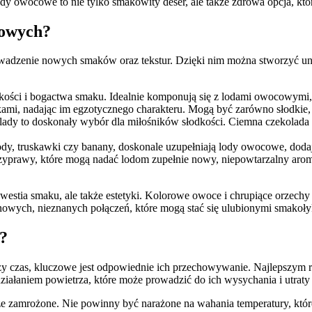
y owocowe to nie tylko smakowity deser, ale także zdrowa opcja, któr
cowych?
dzenie nowych smaków oraz tekstur. Dzięki nim można stworzyć unika
pkości i bogactwa smaku. Idealnie komponują się z lodami owocowymi
i, nadając im egzotycznego charakteru. Mogą być zarówno słodkie, 
lady to doskonały wybór dla miłośników słodkości. Ciemna czekolada
agody, truskawki czy banany, doskonale uzupełniają lody owocowe, do
yprawy, które mogą nadać lodom zupełnie nowy, niepowtarzalny aromat
a smaku, ale także estetyki. Kolorowe owoce i chrupiące orzechy spra
owych, nieznanych połączeń, które mogą stać się ulubionymi smakoły
?
 czas, kluczowe jest odpowiednie ich przechowywanie. Najlepszym 
ziałaniem powietrza, które może prowadzić do ich wysychania i utrat
ze zamrożone. Nie powinny być narażone na wahania temperatury, któr