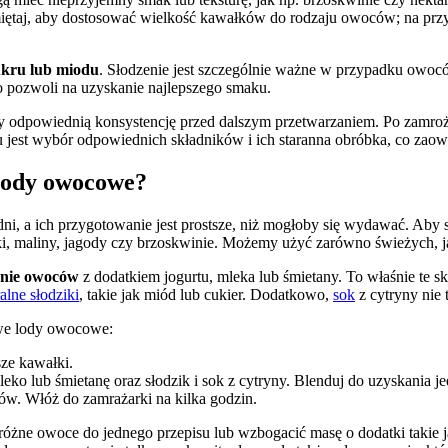
miętaj, aby dostosować wielkość kawałków do rodzaju owoców; na prz
ukru lub miodu
. Słodzenie jest szczególnie ważne w przypadku owoców
o pozwoli na uzyskanie najlepszego smaku.
 odpowiednią konsystencję przed dalszym przetwarzaniem. Po zamroż
est wybór odpowiednich składników i ich staranna obróbka, co zao
 lody owocowe?
, a ich przygotowanie jest prostsze, niż mogłoby się wydawać. Aby 
i, maliny, jagody czy brzoskwinie. Możemy użyć zarówno świeżych, ja
nie owoców
z dodatkiem jogurtu, mleka lub śmietany. To właśnie te 
alne słodziki
, takie jak miód lub cukier. Dodatkowo,
sok
z cytryny nie 
owe lody owocowe:
ze kawałki.
ko lub śmietanę oraz słodzik i sok z cytryny. Blenduj do uzyskania je
ów. Włóż do zamrażarki na kilka godzin.
óżne owoce do jednego przepisu lub wzbogacić masę o dodatki takie 