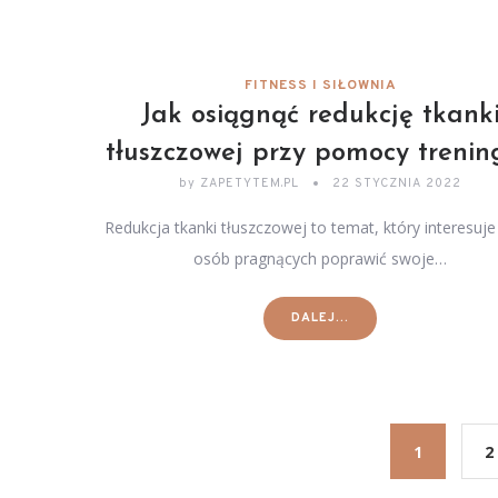
FITNESS I SIŁOWNIA
Jak osiągnąć redukcję tkank
tłuszczowej przy pomocy trenin
by
ZAPETYTEM.PL
22 STYCZNIA 2022
Redukcja tkanki tłuszczowej to temat, który interesuje
osób pragnących poprawić swoje…
DALEJ...
1
2