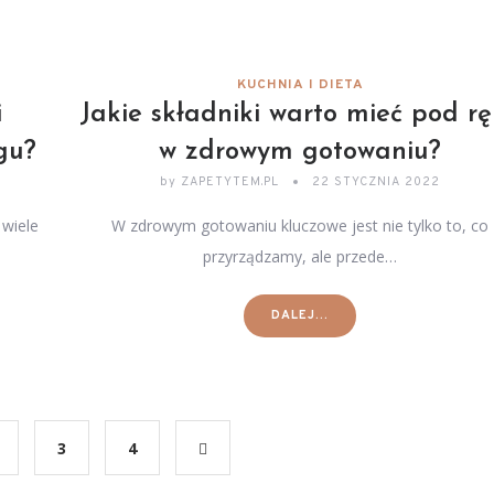
KUCHNIA I DIETA
i
Jakie składniki warto mieć pod r
gu?
w zdrowym gotowaniu?
by
ZAPETYTEM.PL
22 STYCZNIA 2022
 wiele
W zdrowym gotowaniu kluczowe jest nie tylko to, co
przyrządzamy, ale przede…
DALEJ...
3
4