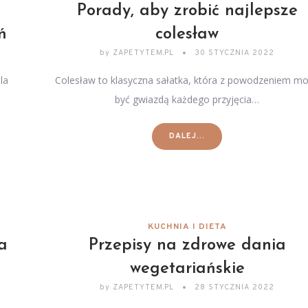
Porady, aby zrobić najlepsze
ń
colesław
by
ZAPETYTEM.PL
30 STYCZNIA 2022
la
Colesław to klasyczna sałatka, która z powodzeniem m
być gwiazdą każdego przyjęcia…
DALEJ...
KUCHNIA I DIETA
a
Przepisy na zdrowe dania
wegetariańskie
by
ZAPETYTEM.PL
28 STYCZNIA 2022