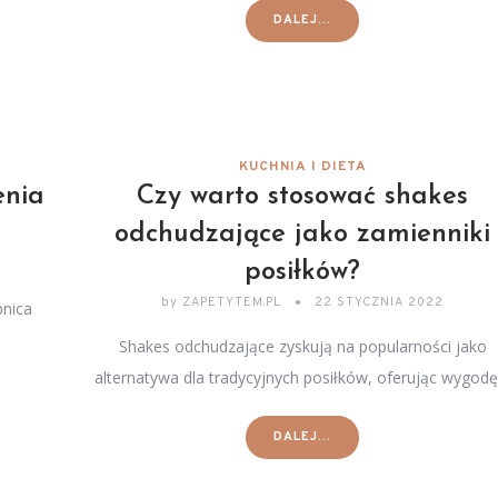
DALEJ...
KUCHNIA I DIETA
enia
Czy warto stosować shakes
odchudzające jako zamienniki
posiłków?
by
ZAPETYTEM.PL
22 STYCZNIA 2022
bnica
Shakes odchudzające zyskują na popularności jako
alternatywa dla tradycyjnych posiłków, oferując wygod
DALEJ...