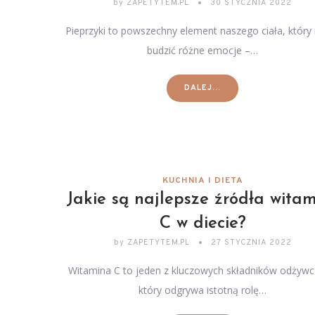
by
ZAPETYTEM.PL
30 STYCZNIA 2022
Pieprzyki to powszechny element naszego ciała, któr
budzić różne emocje –…
DALEJ...
KUCHNIA I DIETA
Jakie są najlepsze źródła wita
C w diecie?
by
ZAPETYTEM.PL
27 STYCZNIA 2022
Witamina C to jeden z kluczowych składników odżywc
który odgrywa istotną rolę…