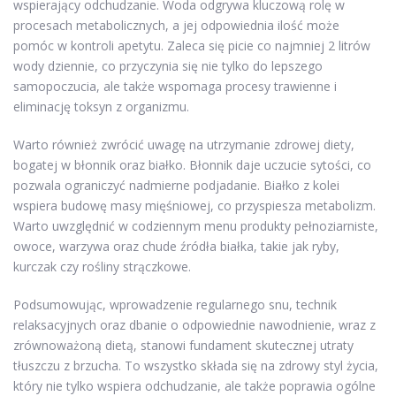
wspierający odchudzanie. Woda odgrywa kluczową rolę w
procesach metabolicznych, a jej odpowiednia ilość może
pomóc w kontroli apetytu. Zaleca się picie co najmniej 2 litrów
wody dziennie, co przyczynia się nie tylko do lepszego
samopoczucia, ale także wspomaga procesy trawienne i
eliminację toksyn z organizmu.
Warto również zwrócić uwagę na utrzymanie zdrowej diety,
bogatej w błonnik oraz białko. Błonnik daje uczucie sytości, co
pozwala ograniczyć nadmierne podjadanie. Białko z kolei
wspiera budowę masy mięśniowej, co przyspiesza metabolizm.
Warto uwzględnić w codziennym menu produkty pełnoziarniste,
owoce, warzywa oraz chude źródła białka, takie jak ryby,
kurczak czy rośliny strączkowe.
Podsumowując, wprowadzenie regularnego snu, technik
relaksacyjnych oraz dbanie o odpowiednie nawodnienie, wraz z
zrównoważoną dietą, stanowi fundament skutecznej utraty
tłuszczu z brzucha. To wszystko składa się na zdrowy styl życia,
który nie tylko wspiera odchudzanie, ale także poprawia ogólne