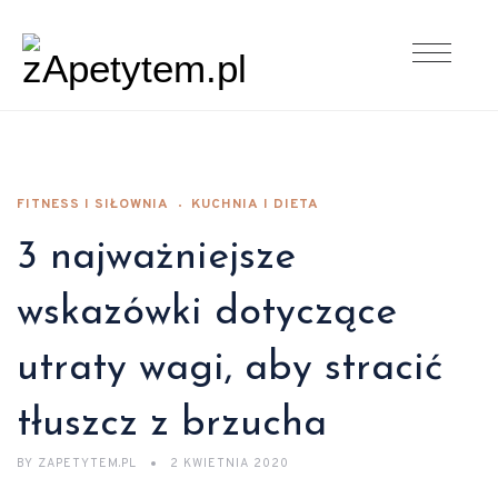
FITNESS I SIŁOWNIA
KUCHNIA I DIETA
3 najważniejsze
wskazówki dotyczące
utraty wagi, aby stracić
tłuszcz z brzucha
BY
ZAPETYTEM.PL
2 KWIETNIA 2020