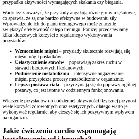
przypadku aktywności wymagających skakania czy biegania.
Warto też zauważyć, że przysiady angażują różne grupy mięśniowe,
co sprawia, że są one bardzo efektywne w budowaniu siły.
Wprowadzenie ich do planu treningowego może znacznie
zwiększyć efektywność całego treningu. Poniżej przedstawiamy
kilka kluczowych korzyści z regularnego wykonywania
przysiadów:
Wzmocnienie mięśni
– przysiady skutecznie rozwijają siłę
mięśni nóg i pośladków.
Uelastycznienie stawów
– poprawiają zakres ruchu w
stawach biodrowych i kolanowych.
Podniesienie metabolizmu
– intensywne angażowanie
mięśni przyspiesza procesy metaboliczne w organizmie.
Lepsza postawa ciała
– przyczyniają się do poprawy ogólnej
postawy, co jest istotne w codziennym funkcjonowaniu.
Włączenie przysiadów do codziennej aktywności fizycznej przynosi
wiele korzyści zdrowotnych oraz estetycznych, dlatego warto je
wykonywać regularnie, aby cieszyć się ich pozytywnym wpływem
na organizm.
Jakie ćwiczenia cardio wspomagają
kształtowanie ud i brzucha?