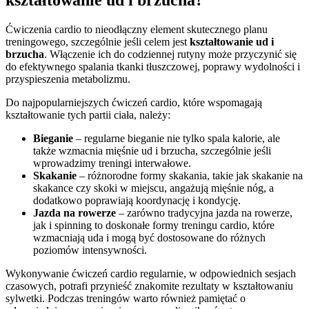
Ćwiczenia cardio to nieodłączny element skutecznego planu
treningowego, szczególnie jeśli celem jest
kształtowanie ud i
brzucha
. Włączenie ich do codziennej rutyny może przyczynić się
do efektywnego spalania tkanki tłuszczowej, poprawy wydolności i
przyspieszenia metabolizmu.
Do najpopularniejszych ćwiczeń cardio, które wspomagają
kształtowanie tych partii ciała, należy:
Bieganie
– regularne bieganie nie tylko spala kalorie, ale
także wzmacnia mięśnie ud i brzucha, szczególnie jeśli
wprowadzimy treningi interwałowe.
Skakanie
– różnorodne formy skakania, takie jak skakanie na
skakance czy skoki w miejscu, angażują mięśnie nóg, a
dodatkowo poprawiają koordynację i kondycję.
Jazda na rowerze
– zarówno tradycyjna jazda na rowerze,
jak i spinning to doskonałe formy treningu cardio, które
wzmacniają uda i mogą być dostosowane do różnych
poziomów intensywności.
Wykonywanie ćwiczeń cardio regularnie, w odpowiednich sesjach
czasowych, potrafi przynieść znakomite rezultaty w kształtowaniu
sylwetki. Podczas treningów warto również pamiętać o