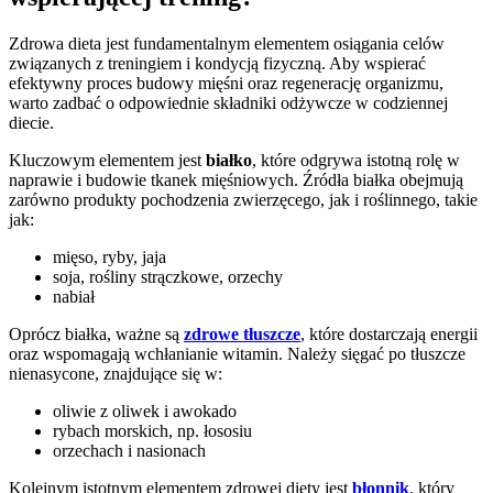
Zdrowa dieta jest fundamentalnym elementem osiągania celów
związanych z treningiem i kondycją fizyczną. Aby wspierać
efektywny proces budowy mięśni oraz regenerację organizmu,
warto zadbać o odpowiednie składniki odżywcze w codziennej
diecie.
Kluczowym elementem jest
białko
, które odgrywa istotną rolę w
naprawie i budowie tkanek mięśniowych. Źródła białka obejmują
zarówno produkty pochodzenia zwierzęcego, jak i roślinnego, takie
jak:
mięso, ryby, jaja
soja, rośliny strączkowe, orzechy
nabiał
Oprócz białka, ważne są
zdrowe tłuszcze
, które dostarczają energii
oraz wspomagają wchłanianie witamin. Należy sięgać po tłuszcze
nienasycone, znajdujące się w:
oliwie z oliwek i awokado
rybach morskich, np. łososiu
orzechach i nasionach
Kolejnym istotnym elementem zdrowej diety jest
błonnik
, który