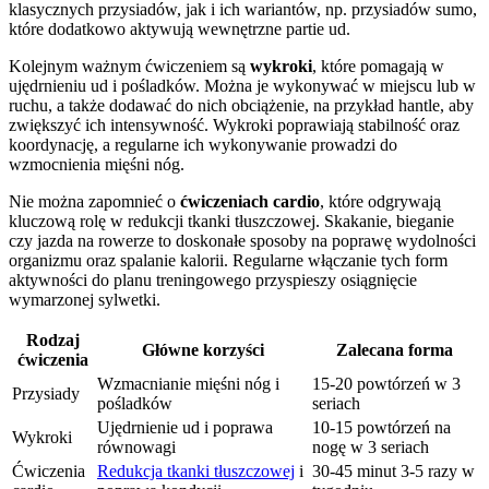
klasycznych przysiadów, jak i ich wariantów, np. przysiadów sumo,
które dodatkowo aktywują wewnętrzne partie ud.
Kolejnym ważnym ćwiczeniem są
wykroki
, które pomagają w
ujędrnieniu ud i pośladków. Można je wykonywać w miejscu lub w
ruchu, a także dodawać do nich obciążenie, na przykład hantle, aby
zwiększyć ich intensywność. Wykroki poprawiają stabilność oraz
koordynację, a regularne ich wykonywanie prowadzi do
wzmocnienia mięśni nóg.
Nie można zapomnieć o
ćwiczeniach cardio
, które odgrywają
kluczową rolę w redukcji tkanki tłuszczowej. Skakanie, bieganie
czy jazda na rowerze to doskonałe sposoby na poprawę wydolności
organizmu oraz spalanie kalorii. Regularne włączanie tych form
aktywności do planu treningowego przyspieszy osiągnięcie
wymarzonej sylwetki.
Rodzaj
Główne korzyści
Zalecana forma
ćwiczenia
Wzmacnianie mięśni nóg i
15-20 powtórzeń w 3
Przysiady
pośladków
seriach
Ujędrnienie ud i poprawa
10-15 powtórzeń na
Wykroki
równowagi
nogę w 3 seriach
Ćwiczenia
Redukcja tkanki tłuszczowej
i
30-45 minut 3-5 razy w