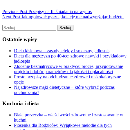
Previous Post
Przepisy na fit śniadania na wynos
Next Post
Jak ugotować pyszną kolację nie nadwyrężając budżetu
Szukaj:
Ostatnie wpisy
Dieta kisielowa – zasady, efekty i smaczny jadłospis
Dieta dla mężczyzn po 40-tce: zdrowe nawyki i przykładowy
jadłospis
Złocenie bezmatrycowe w praktyce: proces, przygotowanie
projektu i dobór parametrów dla jakości i opłacalności
Proste przepisy na odchudzanie: zdrowe i niskokaloryczne
opcje
Najzdrowsze mąki dietetyczne – które wybrać podczas
odchudzania?
Kuchnia i dieta
Biała porzeczka – właściwości zdrowotne i zastosowanie w
kuchni
Piosenka dla Rodziców: Wyjątkowe melodie dla tych