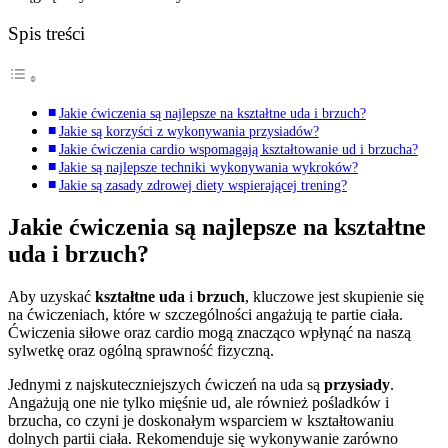
Spis treści
Jakie ćwiczenia są najlepsze na kształtne uda i brzuch?
Jakie są korzyści z wykonywania przysiadów?
Jakie ćwiczenia cardio wspomagają kształtowanie ud i brzucha?
Jakie są najlepsze techniki wykonywania wykroków?
Jakie są zasady zdrowej diety wspierającej trening?
Jakie ćwiczenia są najlepsze na kształtne
uda i brzuch?
Aby uzyskać
kształtne uda
i
brzuch
, kluczowe jest skupienie się
na ćwiczeniach, które w szczególności angażują te partie ciała.
Ćwiczenia siłowe oraz cardio mogą znacząco wpłynąć na naszą
sylwetkę oraz ogólną sprawność fizyczną.
Jednymi z najskuteczniejszych ćwiczeń na uda są
przysiady
.
Angażują one nie tylko mięśnie ud, ale również pośladków i
brzucha, co czyni je doskonałym wsparciem w kształtowaniu
dolnych partii ciała. Rekomenduje się wykonywanie zarówno