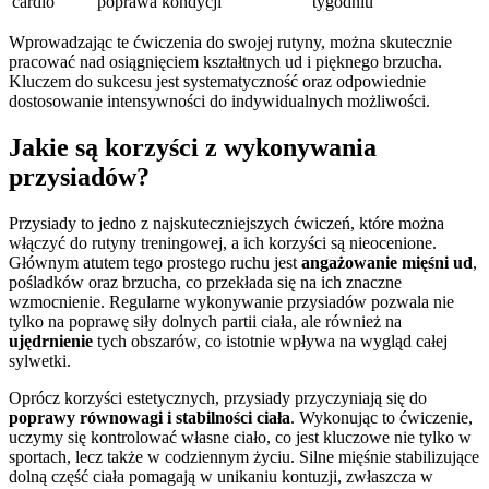
cardio
poprawa kondycji
tygodniu
Wprowadzając te ćwiczenia do swojej rutyny, można skutecznie
pracować nad osiągnięciem kształtnych ud i pięknego brzucha.
Kluczem do sukcesu jest systematyczność oraz odpowiednie
dostosowanie intensywności do indywidualnych możliwości.
Jakie są korzyści z wykonywania
przysiadów?
Przysiady to jedno z najskuteczniejszych ćwiczeń, które można
włączyć do rutyny treningowej, a ich korzyści są nieocenione.
Głównym atutem tego prostego ruchu jest
angażowanie mięśni ud
,
pośladków oraz brzucha, co przekłada się na ich znaczne
wzmocnienie. Regularne wykonywanie przysiadów pozwala nie
tylko na poprawę siły dolnych partii ciała, ale również na
ujędrnienie
tych obszarów, co istotnie wpływa na wygląd całej
sylwetki.
Oprócz korzyści estetycznych, przysiady przyczyniają się do
poprawy równowagi i stabilności ciała
. Wykonując to ćwiczenie,
uczymy się kontrolować własne ciało, co jest kluczowe nie tylko w
sportach, lecz także w codziennym życiu. Silne mięśnie stabilizujące
dolną część ciała pomagają w unikaniu kontuzji, zwłaszcza w