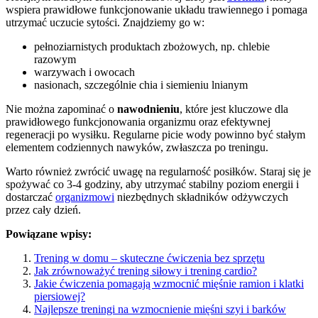
wspiera prawidłowe funkcjonowanie układu trawiennego i pomaga
utrzymać uczucie sytości. Znajdziemy go w:
pełnoziarnistych produktach zbożowych, np. chlebie
razowym
warzywach i owocach
nasionach, szczególnie chia i siemieniu lnianym
Nie można zapominać o
nawodnieniu
, które jest kluczowe dla
prawidłowego funkcjonowania organizmu oraz efektywnej
regeneracji po wysiłku. Regularne picie wody powinno być stałym
elementem codziennych nawyków, zwłaszcza po treningu.
Warto również zwrócić uwagę na regularność posiłków. Staraj się je
spożywać co 3-4 godziny, aby utrzymać stabilny poziom energii i
dostarczać
organizmowi
niezbędnych składników odżywczych
przez cały dzień.
Powiązane wpisy:
Trening w domu – skuteczne ćwiczenia bez sprzętu
Jak zrównoważyć trening siłowy i trening cardio?
Jakie ćwiczenia pomagają wzmocnić mięśnie ramion i klatki
piersiowej?
Najlepsze treningi na wzmocnienie mięśni szyi i barków