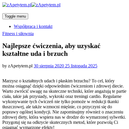
Toggle menu
Współpraca i kontakt
Categories
Fitness i siłownia
Najlepsze ćwiczenia, aby uzyskać
kształtne uda i brzuch
Posted
by
zApetytem.pl
30 sierpnia 2020
25 listopada 2025
on
Marzysz o kształtnych udach i płaskim brzuchu? To cel, który
można osiągnąć dzięki odpowiednim ćwiczeniom i zdrowej diecie.
Warto zwrócić uwagę na skuteczne techniki, które angażują te partie
ciała, takie jak przysiady, wykroki oraz treningi cardio. Regularne
wykonywanie tych ćwiczeń nie tylko pomoże w redukcji tkanki
tłuszczowej, ale także wzmocni mięśnie, co przyczyni się do
poprawy ogólnej kondycji. Nie zapominajmy również o znaczeniu
zdrowej diety, która wspiera nas w drodze do wymarzonej sylwetki.
Przygotuj się na odkrycie skutecznych metod, które pozwolą Ci
osiągnąć wymarzone efekty!