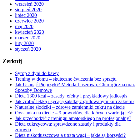
wrzesień 2020
sierpień 2020
lipiec 2020
czerwiec 2020
maj 2020
kwiecień 2020
marzec 2020
luty 2020
styczeń 2020
Zerknij
Syrop z dyni do kawy
Trening w domu – skuteczne ćwiczenia bez sprzętu
Jak Usunąć Pieprzyki? Metoda Laserowa, Chirurgiczna oraz
Sposoby Domowe
Dieta 1300 kcal – zasady, efekty i przykładowy jadłospis
Jak zrobić lekką i sycącą sałatkę z grillowanym kurczakiem?
Naturalne słodziki – zdrowe zamienniki cukru na diecie
Owsianka na diecie – 9 powodów, dla których warto ją jeść
Jak przechodzić z treningu amatorskiego na profesjonalny?
Dieta cukrzycowa: sprawdzone zasady i produkty dla
zdrowia
Dieta niskotłuszczowa a utrata wagi – jakie są korzyści?