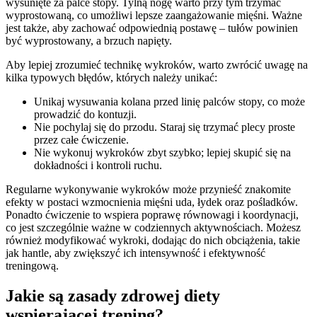
wysunięte za palce stopy. Tylną nogę warto przy tym trzymać
wyprostowaną, co umożliwi lepsze zaangażowanie mięśni. Ważne
jest także, aby zachować odpowiednią postawę – tułów powinien
być wyprostowany, a brzuch napięty.
Aby lepiej zrozumieć technikę wykroków, warto zwrócić uwagę na
kilka typowych błędów, których należy unikać:
Unikaj wysuwania kolana przed linię palców stopy, co może
prowadzić do kontuzji.
Nie pochylaj się do przodu. Staraj się trzymać plecy proste
przez całe ćwiczenie.
Nie wykonuj wykroków zbyt szybko; lepiej skupić się na
dokładności i kontroli ruchu.
Regularne wykonywanie wykroków może przynieść znakomite
efekty w postaci wzmocnienia mięśni uda, łydek oraz pośladków.
Ponadto ćwiczenie to wspiera poprawę równowagi i koordynacji,
co jest szczególnie ważne w codziennych aktywnościach. Możesz
również modyfikować wykroki, dodając do nich obciążenia, takie
jak hantle, aby zwiększyć ich intensywność i efektywność
treningową.
Jakie są zasady zdrowej diety
wspierającej trening?