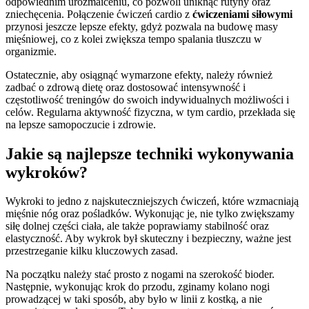
odpowiednim urozmaiceniu, co pozwoli uniknąć rutyny oraz
zniechęcenia. Połączenie ćwiczeń cardio z
ćwiczeniami siłowymi
przynosi jeszcze lepsze efekty, gdyż pozwala na budowę masy
mięśniowej, co z kolei zwiększa tempo spalania tłuszczu w
organizmie.
Ostatecznie, aby osiągnąć wymarzone efekty, należy również
zadbać o zdrową dietę oraz dostosować intensywność i
częstotliwość treningów do swoich indywidualnych możliwości i
celów. Regularna aktywność fizyczna, w tym cardio, przekłada się
na lepsze samopoczucie i zdrowie.
Jakie są najlepsze techniki wykonywania
wykroków?
Wykroki to jedno z najskuteczniejszych ćwiczeń, które wzmacniają
mięśnie nóg oraz pośladków. Wykonując je, nie tylko zwiększamy
siłę dolnej części ciała, ale także poprawiamy stabilność oraz
elastyczność. Aby wykrok był skuteczny i bezpieczny, ważne jest
przestrzeganie kilku kluczowych zasad.
Na początku należy stać prosto z nogami na szerokość bioder.
Następnie, wykonując krok do przodu, zginamy kolano nogi
prowadzącej w taki sposób, aby było w linii z kostką, a nie