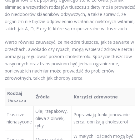
eliminacja wszystkich rodzajów tłuszczu z diety może prowadzić
do niedoborów składników odżywczych, a także sprawić, że
organizm nie będzie odpowiednio wchłaniać niektórych witamin,
takich jak A, D, E czy K, które są rozpuszczalne w tłuszczach.
Warto również zauważyć, że niektóre tłuszcze, jak te zawarte w
orzechach, awokado czy rybach, mogą wspierać zdrowie serca i
pomagają regulować poziom cholesterolu. Spożycie tłuszczów
nasyconych oraz trans powinno być jednak ograniczone,
ponieważ ich nadmiar może prowadzić do problemów
zdrowotnych, takich jak choroby serca.
Rodzaj
Źródła
Korzyści zdrowotne
tłuszczu
Olej rzepakowy,
Tłuszcze
Poprawiają funkcjonowanie
oliwa z oliwek,
nienasycone
serca, obniżają cholesterol
ryby
W małych ilościach mogą być
Tłuszcze
Mięso, nabiał,