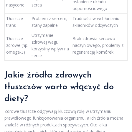
osłabienie układu
nasycone
serca
odpornościowego
Tłuszcze
Problem z sercem,
Trudności w wchłanianiu
trans
stany zapalne
składników odżywczych
Utrzymanie
Tłuszcze
Brak zdrowia sercowo-
zdrowej wagi,
zdrowe (np.
naczyniowego, problemy z
korzystny wpływ na
omega-3)
regeneracją komórek
serce
Jakie źródła zdrowych
tłuszczów warto włączyć do
diety?
Zdrowe tłuszcze odgrywają kluczową rolę w utrzymaniu
prawidłowego funkcjonowania organizmu, a ich źródła można
znaleźć w różnych produktach spożywczych. Oto kilka
najważniejszych z nich, które warto włączyć do diety.