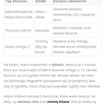
Typ tłuszczu
Źródło
Korzyści zdrowotne
Obniżenie poziomu
Jednonienasycone
Oliwa z
cholesterolu LDL i wsparcie
kwasy tłuszczowe
oliwek
serca
Witaminy i minerały oraz
Tłuszcze roślinne
Awoakdo
zdrowe tłuszcze
Orzechy,
Wsparcie pracy mózgu,
Kwasy omega-3
ryby (np.
zdrowia serca i zmniejszenie
łosoś)
stanów zapalnych
Na koniec, warto wspomnieć o
rybach
, zwłaszcza o łososiu,
który jest doskonałym źródłem kwasów omega-3. Te zdrowe
tłuszcze są szczególnie istotne dla zdrowia układu sercowo-
naczyniowego. Regularne spożywanie ryb, przynajmniej dwa
razy w tygodniu, może znacząco poprawić ogólny stan zdrowia.
Innym źródłem zdrowych tłuszczów, które warto włączyć do
diety, są
nasiona chia
oraz
siemię lniane
. Oba produkty są