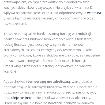
przyswajaniem, co może prowadzić do niedoborów tych
ważnych składników odżywczych. Na przykład, witamina D
wpływa na zdrowie kości oraz układ odpornościowy, a
witamina
E
jest silnym przeciwutleniaczem, chroniącym komórki przed
uszkodzeniami.
Tłuszcze pełnią także bardzo istotną funkcję w
produkcji
hormonów
oraz budowie błon komórkowych. Cholesterol,
rodzaj tłuszczu, jest kluczowy w syntezie hormonów
steroidowych, takich jak estrogeny czy testosteron. Z kolei
błony komórkowe, które są zbudowane z lipidów, są niezbędne
do zachowania integralności komórek oraz ich funkcji,
umożliwiając transport substancji odżywczych do wnętrza
komórki.
Aby zachować
równowagę metaboliczną
, warto dbać o
odpowiednią ilość zdrowych tłuszczów w diecie. Dobre źródła
tłuszczów to między innymi awokado, orzechy, nasiona, ryby
oraz
oleje roślinne
, takie jak oliwa z oliwek czy olej lniany.
Umożliwiają one nie tylko dostarczenie cennych składników