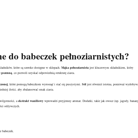
ne do babeczek pełnoziarnistych?
kładników, które są szeroko dostępne w sklepach.
Mąka pełnoziarnista
jest kluczowym składnikiem, który
 pszenną
, co pozwoli uzyskać odpowiednią strukturę ciasta.
czonej
, które pomogą babeczkom wyrosnąć i stać się puszystymi.
Sól
jest również istotna, ponieważ wydobyw
dniej ilości, aby zbalansować smak ciasta.
wilgotności, a
ekstrakt waniliowy
wprowadzi przyjemny aromat. Dodatki, takie jak owoce (np. jagody,
banan
ości odżywczych.
e babeczek.