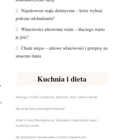
Najzdrowsze mąki dietetyczne – które wybrać
podczas odchudzania?
Właściwości zdrowotne wiśni – dlaczego warto
je jeść?
Chude mięso – zdrowe właściwości i przepisy na
smaczne dania
Kuchnia i dieta
a
Nadwaga i otyłość u mężczyzn: przyczyny, dieta i zdrowe nawyki
y
)
Jak zacząć dietę niskowęglowodanową?
Schab w Sosie Musztardowym: Zasmakuj w tradycyjnym daniu z
wyrazistym sosem
Jak przygotować smaczne dania z warzyw strączkowych?