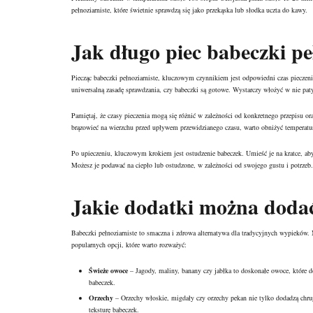
pełnoziarniste, które świetnie sprawdzą się jako
przekąska
lub słodka uczta do kawy.
Jak długo piec babeczki pe
Piecząc babeczki pełnoziarniste, kluczowym czynnikiem jest odpowiedni czas piecze
uniwersalną zasadę sprawdzania, czy babeczki są gotowe. Wystarczy włożyć w nie patyc
Pamiętaj, że czasy pieczenia mogą się różnić w zależności od konkretnego przepisu or
brązowieć na wierzchu przed upływem przewidzianego czasu, warto obniżyć temperaturę
Po upieczeniu, kluczowym krokiem jest ostudzenie babeczek. Umieść je na kratce, ab
Możesz je podawać na ciepło lub ostudzone, w zależności od swojego gustu i potrzeb.
Jakie dodatki można dodać
Babeczki pełnoziarniste to smaczna i zdrowa alternatywa dla tradycyjnych wypieków. 
popularnych opcji, które warto rozważyć:
Świeże owoce
– Jagody, maliny, banany czy jabłka to doskonałe owoce, które d
babeczek.
Orzechy
– Orzechy włoskie, migdały czy orzechy pekan nie tylko dodadzą chru
teksturę babeczek.