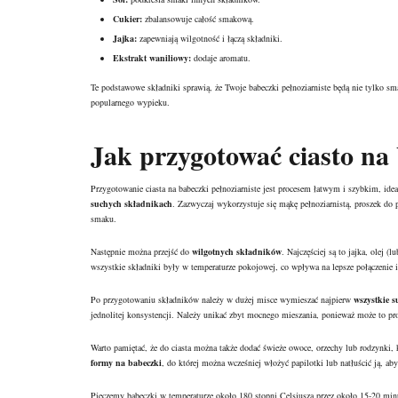
Cukier:
zbalansowuje całość smakową.
Jajka:
zapewniają wilgotność i łączą składniki.
Ekstrakt waniliowy:
dodaje aromatu.
Te podstawowe składniki sprawią, że Twoje babeczki pełnoziarniste będą nie tylko s
popularnego wypieku.
Jak przygotować ciasto na 
Przygotowanie ciasta na babeczki pełnoziarniste jest procesem łatwym i szybkim, id
suchych składnikach
. Zazwyczaj wykorzystuje się mąkę pełnoziarnistą, proszek do 
smaku.
Następnie można przejść do
wilgotnych składników
. Najczęściej są to jajka, olej 
wszystkie składniki były w temperaturze pokojowej, co wpływa na lepsze połączenie i
Po przygotowaniu składników należy w dużej misce wymieszać najpierw
wszystkie s
jednolitej konsystencji. Należy unikać zbyt mocnego mieszania, ponieważ może to pro
Warto pamiętać, że do ciasta można także dodać świeże owoce, orzechy lub rodzynki,
formy na babeczki
, do której można wcześniej włożyć papilotki lub natłuścić ją, a
Pieczemy babeczki w temperaturze około 180 stopni Celsjusza przez około 15-20 min