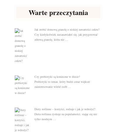
Warte przeczytania
Jak zrobić domową granolę o niskiej zawartości cukru?
Czy kiedykolwiek zastanawiałeś się, jak przygotować
zdrową granolę, która nie …
Czy probiotyki są konieczne w diecie?
Probiotyki to temat, który budzi coraz większe
zainteresowanie wśród osób …
Diety roślinne – korzyści, rodzaje i jak je wdrożyć?
Dieta roślinna zyskuje na popularności, stając się nie
tylko modnym …