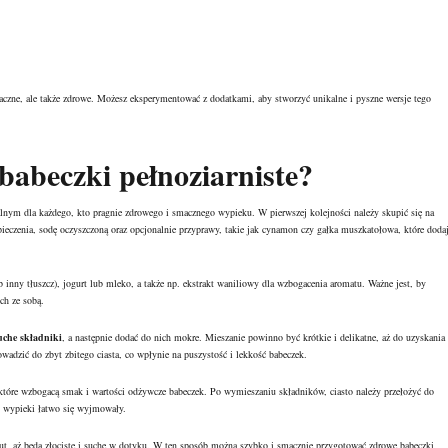
maczne, ale także zdrowe. Możesz eksperymentować z dodatkami, aby stworzyć unikalne i pyszne wersje tego
babeczki pełnoziarniste?
ealnym dla każdego, kto pragnie zdrowego i smacznego wypieku. W pierwszej kolejności należy skupić się na
pieczenia, sodę oczyszczoną oraz opcjonalnie przyprawy, takie jak cynamon czy gałka muszkatołowa, które doda
(lub inny tłuszcz), jogurt lub mleko, a także np. ekstrakt waniliowy dla wzbogacenia aromatu. Ważne jest, by
ch ze sobą.
uche składniki
, a następnie dodać do nich mokre. Mieszanie powinno być krótkie i delikatne, aż do uzyskania
wadzić do zbyt zbitego ciasta, co wpłynie na puszystość i lekkość babeczek.
 które wzbogacą smak i wartości odżywcze babeczek. Po wymieszaniu składników, ciasto należy przełożyć do
by wypieki łatwo się wyjmowały.
ut, aż będą złociste i suche w dotyku. W ten sposób można szybko i smacznie przygotować zdrowe babeczki