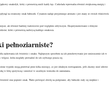
yjątkowy smakołyk, który z pewnością umili każdy kęs. Czekolada wprowadza również zwiększoną energię i
płynąć na ostateczny smak babeczek. Cynamon nadaje przyjemnego aromatu i jest znany ze swoich właściwośc
zniejsze, ale również bardziej wartościowe pod względem odżywczym. Eksperymentowanie z różnymi
kstur, które z pewnością zachwycą każdego smakosza.
 pełnoziarniste?
dla zachowania ich świeżości i smaku. Najlepszym sposobem na ich przechowywanie jest umieszczenie ich w
 wilgoci, która mogłaby prowadzić do ich szybszego psucia się.
żone wypieki mogą przetrwać przez kilka miesięcy, co jest idealnym rozwiązaniem, jeśli chcemy mieć zdrowe
czkę w folię spożywczą i umieścić w szczelnym woreczku do zamrażania.
 świeżość oraz poprawi smak. Warto poświęcić chwilę na podgrzanie, aby babeczki stały się miękkie i