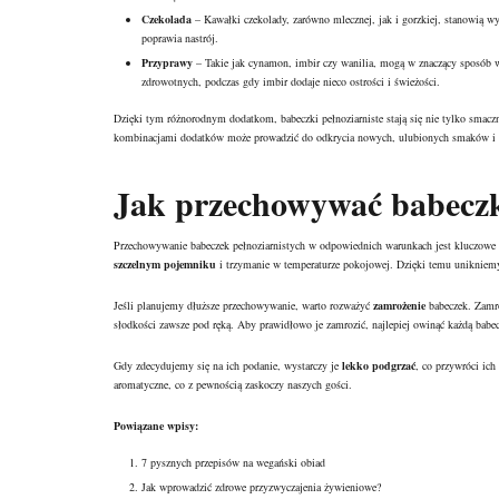
Czekolada
– Kawałki czekolady, zarówno mlecznej, jak i gorzkiej, stanowią w
poprawia nastrój.
Przyprawy
– Takie jak cynamon, imbir czy wanilia, mogą w znaczący sposób w
zdrowotnych, podczas gdy imbir dodaje nieco ostrości i świeżości.
Dzięki tym różnorodnym dodatkom, babeczki pełnoziarniste stają się nie tylko smac
kombinacjami dodatków może prowadzić do odkrycia nowych, ulubionych smaków i te
Jak przechowywać babeczki
Przechowywanie babeczek pełnoziarnistych w odpowiednich warunkach jest kluczowe 
szczelnym pojemniku
i trzymanie w temperaturze pokojowej. Dzięki temu unikniemy
Jeśli planujemy dłuższe przechowywanie, warto rozważyć
zamrożenie
babeczek. Zamro
słodkości zawsze pod ręką. Aby prawidłowo je zamrozić, najlepiej owinąć każdą babe
Gdy zdecydujemy się na ich podanie, wystarczy je
lekko podgrzać
, co przywróci ich
aromatyczne, co z pewnością zaskoczy naszych gości.
Powiązane wpisy:
7 pysznych przepisów na wegański obiad
Jak wprowadzić zdrowe przyzwyczajenia żywieniowe?