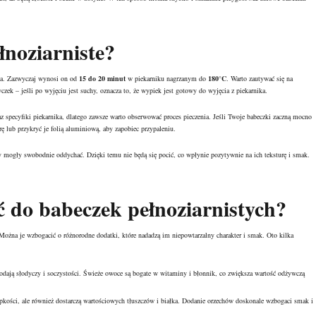
łnoziarniste?
nia. Zazwyczaj wynosi on od
15 do 20 minut
w piekarniku nagrzanym do
180°C
. Warto zautywać się na
zek – jeśli po wyjęciu jest suchy, oznacza to, że wypiek jest gotowy do wyjęcia z piekarnika.
az specyfiki piekarnika, dlatego zawsze warto obserwować proces pieczenia. Jeśli Twoje babeczki zaczną mocno
 lub przykryć je folią aluminiową, aby zapobiec przypaleniu.
y mogły swobodnie oddychać. Dzięki temu nie będą się pocić, co wpłynie pozytywnie na ich teksturę i smak.
 do babeczek pełnoziarnistych?
Można je wzbogacić o różnorodne dodatki, które nadadzą im niepowtarzalny charakter i smak. Oto kilka
odają słodyczy i soczystości. Świeże owoce są bogate w
witaminy
i
błonnik
, co zwiększa wartość odżywczą
pkości, ale również dostarczą wartościowych tłuszczów i białka. Dodanie orzechów doskonale wzbogaci smak i