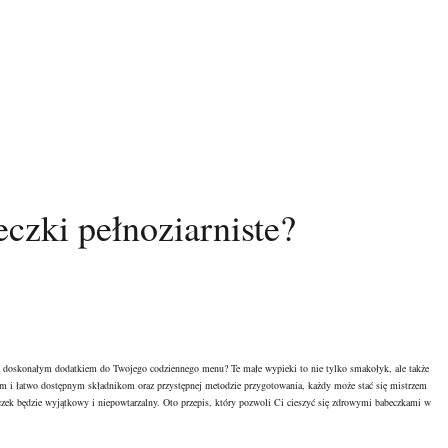
czki pełnoziarniste?
ędą doskonałym dodatkiem do Twojego codziennego menu? Te małe wypieki to nie tylko smakołyk, ale także
ym i łatwo dostępnym składnikom oraz przystępnej metodzie przygotowania, każdy może stać się mistrzem
czek będzie wyjątkowy i niepowtarzalny. Oto przepis, który pozwoli Ci cieszyć się zdrowymi babeczkami w