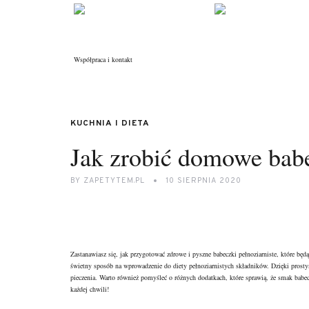
Współpraca i kontakt
KUCHNIA I DIETA
Jak zrobić domowe babe
BY
ZAPETYTEM.PL
10 SIERPNIA 2020
Zastanawiasz się, jak przygotować zdrowe i pyszne babeczki pełnoziarniste, które b
świetny sposób na wprowadzenie do diety pełnoziarnistych składników. Dzięki prost
pieczenia. Warto również pomyśleć o różnych dodatkach, które sprawią, że smak babe
każdej chwili!