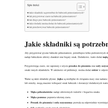
Spis treści
Jakie składniki są potrzebne do babeczek pełnoziarnistych?
Jak przygotować ciasto na babeczki pełnoziarniste?
Jak długo piec babeczki pełnoziarniste?
Jakie dodatki można dodać do babeczek pełnoziarnistych?
Jak przechowywać babeczki pełnoziarniste?
Jakie składniki są potrzeb
Aby przygotować pyszne babeczki pełnoziarniste, potrzebujesz kilku podstawowych s
nadaje babeczkom zdrowy charakter oraz bogaty smak. Dodatkowo, warto dodać
mąkę
Przygotowując ciasto, nie zapomnij o użyciu
proszku do pieczenia
oraz
sody oczysz
smaki innych składników. W zależności od preferencji, można dodać
cukier
w odpowie
Ważne są także składniki płynne.
Jajka
są niezbędne do związania masy oraz nadania 
lub orzechy, mogą znacznie wzbogacić smak babeczek i dostarczyć dodatkowych wart
Mąka pełnoziarnista:
nadaje zdrowotnych walorów i bogactwa smaku.
Mąka pszenna:
poprawia teksturę ciasta.
Proszek do pieczenia i soda oczyszczona:
pozwala na odpowiednie wyrośnięci
Sól:
podkreśla smaki innych składników.