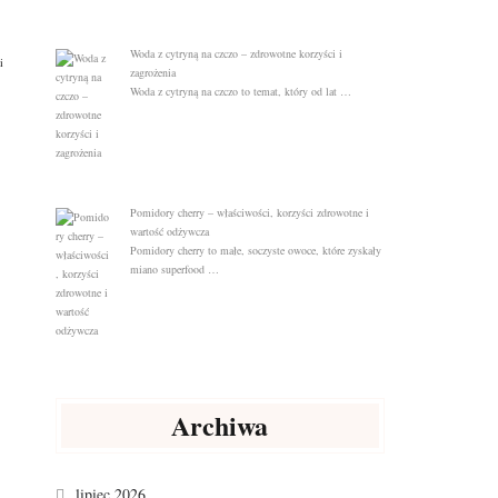
Woda z cytryną na czczo – zdrowotne korzyści i
i
zagrożenia
Woda z cytryną na czczo to temat, który od lat …
Pomidory cherry – właściwości, korzyści zdrowotne i
wartość odżywcza
Pomidory cherry to małe, soczyste owoce, które zyskały
miano superfood …
Archiwa
lipiec 2026