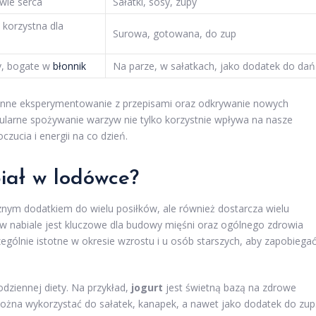
owie serca
Sałatki, sosy, zupy
 korzystna dla
Surowa, gotowana, do zup
y, bogate w
błonnik
Na parze, w sałatkach, jako dodatek do dań
nne eksperymentowanie z przepisami oraz odkrywanie nowych
egularne spożywanie warzyw nie tylko korzystnie wpływa na nasze
zucia i energii na co dzień.
iał w lodówce?
acznym dodatkiem do wielu posiłków, ale również dostarcza wielu
 nabiale jest kluczowe dla budowy mięśni oraz ogólnego zdrowia
zególnie istotne w okresie wzrostu i u osób starszych, aby zapobiega
dziennej diety. Na przykład,
jogurt
jest świetną bazą na zdrowe
można wykorzystać do sałatek, kanapek, a nawet jako dodatek do zup