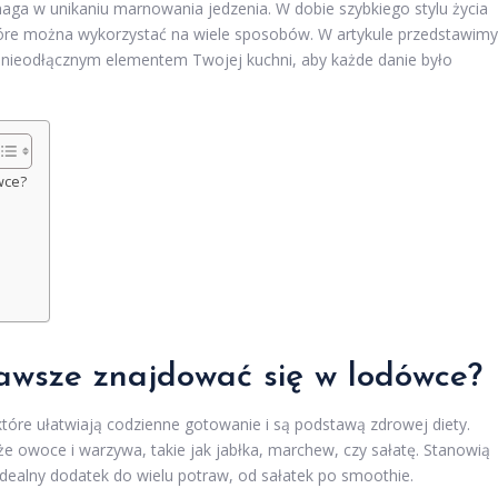
maga w unikaniu marnowania jedzenia. W dobie szybkiego stylu życia
tóre można wykorzystać na wiele sposobów. W artykule przedstawimy
ę nieodłącznym elementem Twojej kuchni, aby każde danie było
wce?
zawsze znajdować się w lodówce?
tóre ułatwiają codzienne gotowanie i są podstawą zdrowej diety.
e owoce i warzywa, takie jak jabłka, marchew, czy sałatę. Stanowią
idealny dodatek do wielu potraw, od sałatek po smoothie.