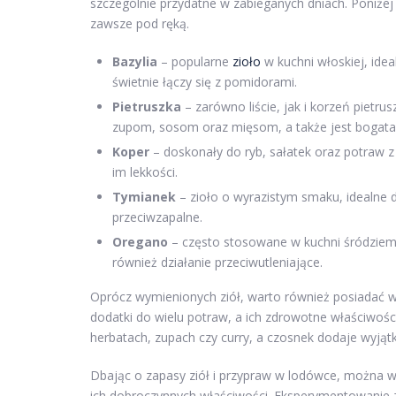
szczególnie przydatne w zabieganych dniach. Poniżej 
zawsze pod ręką.
Bazylia
– popularne
zioło
w kuchni włoskiej, ide
świetnie łączy się z pomidorami.
Pietruszka
– zarówno liście, jak i korzeń pietr
zupom, sosom oraz mięsom, a także jest bogata
Koper
– doskonały do ryb, sałatek oraz potraw z
im lekkości.
Tymianek
– zioło o wyrazistym smaku, idealne 
przeciwzapalne.
Oregano
– często stosowane w kuchni śródziem
również działanie przeciwutleniające.
Oprócz wymienionych ziół, warto również posiadać
dodatki do wielu potraw, a ich zdrowotne właściwoś
herbatach, zupach czy curry, a czosnek dodaje wyją
Dbając o zapasy ziół i przypraw w lodówce, można w 
ich dobroczynnych właściwości. Eksperymentowanie z