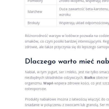
Pomidory
Źródło likopenu, wspierają zdr
Duża zawartość beta-karotenu,
Marchew
wzroku
Brokuły
Wspierają układ odpornościow
Różnorodność warzyw w lodówce pozwala na codzie
smaków, co czyni posiłki bardziej interesującymi. R
zdrowie, ale także przyczynia się do lepszego samopoc
Dlaczego warto mieć nab
Nabiał, w tym jogurt, ser i mleko, jest nie tylko sm
niezbędnych składników odżywczych.
Białko
obecne w
organizmu.
Wapń
wspiera zdrowie kości, co jest szc
osteoporozie.
Produkty nabiałowe można z łatwością włączyć do co
śniadanie w połączeniu z owocami lub granolą. Ser 