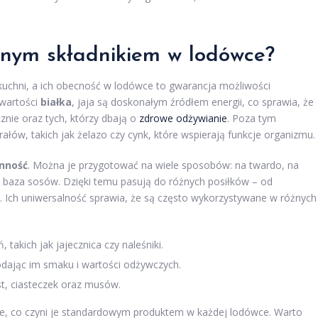
dnym składnikiem w lodówce?
 kuchni, a ich obecność w lodówce to gwarancja możliwości
awartości
białka
, jaja są doskonałym źródłem energii, co sprawia, że
znie oraz tych, którzy dbają o
zdrowe odżywianie
. Poza tym
rałów, takich jak żelazo czy cynk, które wspierają funkcje organizmu.
nność
. Można je przygotować na wiele sposobów: na twardo, na
ko baza sosów. Dzięki temu pasują do różnych posiłków – od
y. Ich uniwersalność sprawia, że są często wykorzystywane w różnych
takich jak jajecznica czy naleśniki.
odając im smaku i wartości odżywczych.
st, ciasteczek oraz musów.
e, co czyni je standardowym produktem w każdej lodówce. Warto