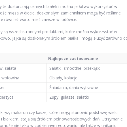
 te dostarczają cennych białek i można je łatwo wykorzystać w
ć ilość mięsa w diecie, doskonałym zamiennikiem mogą być roślinne
które również warto mieć zawsze w lodówce.
sery są wszechstronnymi produktami, które można wykorzystać w
tkowo, jajka są doskonałym źródłem białka i mogą służyć zarówno d
Najlepsze zastosowanie
w, sałata
Sałatki, smoothie, przekąski
, wołowina
Obiady, kolacje
ser
Śniadania, dania wytrawne
cierzyca
Zupy, gulasze, sałatki
jak ryż, makaron czy kasze, które mogą stanowić podstawę wielu
i białkiem, stają się źródłem pełnowartościowych dań. Utrzymanie
pomoże nie tylko w codziennym gotowaniu, ale także w unikaniu