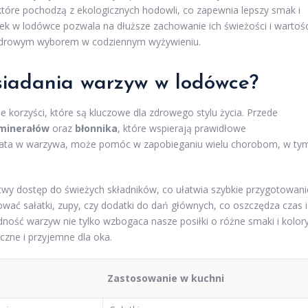
które pochodzą z ekologicznych hodowli, co zapewnia lepszy smak i
k w lodówce pozwala na dłuższe zachowanie ich świeżości i wartośc
 i zdrowym wyborem w codziennym wyżywieniu.
osiadania warzyw w lodówce?
 korzyści, które są kluczowe dla zdrowego stylu życia. Przede
minerałów
oraz
błonnika
, które wspierają prawidłowe
gata w warzywa, może pomóc w zapobieganiu wielu chorobom, w ty
y dostęp do świeżych składników, co ułatwia szybkie przygotowani
ać sałatki, zupy, czy dodatki do dań głównych, co oszczędza czas i
ość warzyw nie tylko wzbogaca nasze posiłki o różne smaki i kolory
czne i przyjemne dla oka.
Zastosowanie w kuchni