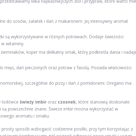
przedstawiamy kilka najważniejszych ziół i przypraw, które warto mi
alne do sosów, sałatek i dań z makaronem. Jej intensywny aromat
uszki są wykorzystywane w różnych potrawach. Dodaje świeżości
 w witaminy.
 ziemniaków, koper ma delikatny smak, który podkreśla dania i nadaj
do mięs, dań pieczonych oraz potraw z fasolą. Posiada właściwości
nomorskiej, szczególnie do pizzy i dań z pomidorami. Oregano ma
 w lodówce
świeży imbir
oraz
czosnek
, które stanowią doskonałe
ci są powszechnie znane. Świeże imbir można wykorzystać w
tkowego aromatu i smaku.
prosty sposób wzbogacić codzienne posiłki, przy tym korzystając z
 różnymi kombinacjami ziół pozwoli odkrywać nowe smaki i uczyni