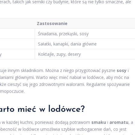
ach, takich jak serniki czy budynie, które są nie tylko smaczne, ale
Zastosowanie
Śniadania, przekąski, sosy
Sałatki, kanapki, dania główne
y
Koktajle, zupy, desery
akuje innym składnikom. Można z niego przygotować pyszne
sosy
i
 daniami głównymi. Warto więc mieć nabiał w lodówce, aby móc na
także cieszyć się jego zdrowotnymi walorami. Regularne spożywanie
amopoczucie.
warto mieć w lodówce?
m w każdej kuchni, ponieważ dodają potrawom
smaku
i
aromatu
, a
 obecność w lodówce umożliwia szybkie wzbogacenie dań, co jest