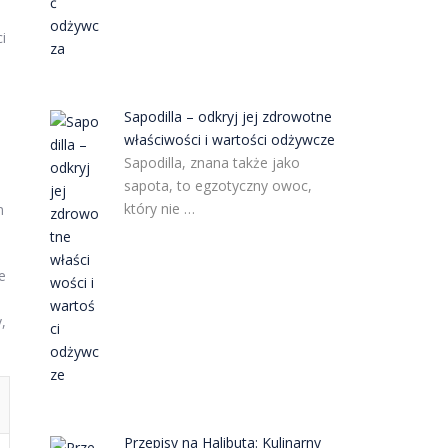
i
Sapodilla – odkryj jej zdrowotne
właściwości i wartości odżywcze
Sapodilla, znana także jako
sapota, to egzotyczny owoc,
który nie …
m
e
,
Przepisy na Halibuta: Kulinarny