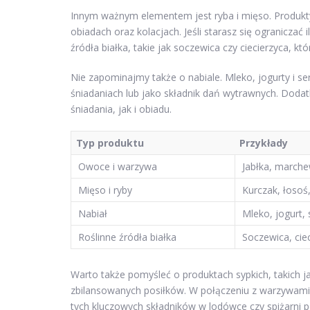
Innym ważnym elementem jest ryba i mięso. Produkty
obiadach oraz kolacjach. Jeśli starasz się ogranicza
źródła białka, takie jak soczewica czy ciecierzyca, 
Nie zapominajmy także o nabiale. Mleko, jogurty i 
śniadaniach lub jako składnik dań wytrawnych. Doda
śniadania, jak i obiadu.
Typ produktu
Przykłady
Owoce i warzywa
Jabłka, marche
Mięso i ryby
Kurczak, łosoś
Nabiał
Mleko, jogurt, 
Roślinne źródła białka
Soczewica, cie
Warto także pomyśleć o produktach sypkich, takich 
zbilansowanych posiłków. W połączeniu z warzywami 
tych kluczowych składników w lodówce czy spiżarni 