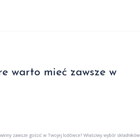
re warto mieć zawsze w
 powinny zawsze gościć w Twojej lodówce? Właściwy wybór składników