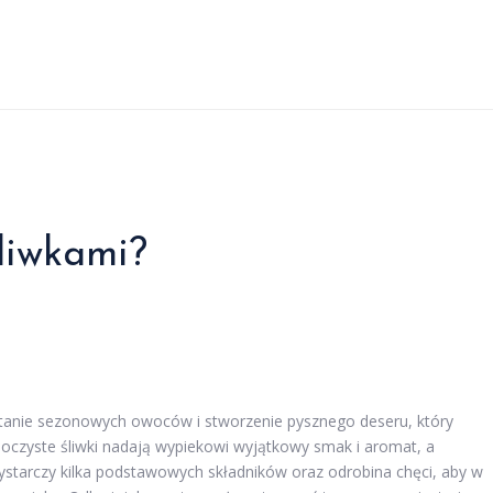
śliwkami?
stanie sezonowych owoców i stworzenie pysznego deseru, który
 soczyste śliwki nadają wypiekowi wyjątkowy smak i aromat, a
Wystarczy kilka podstawowych składników oraz odrobina chęci, aby w