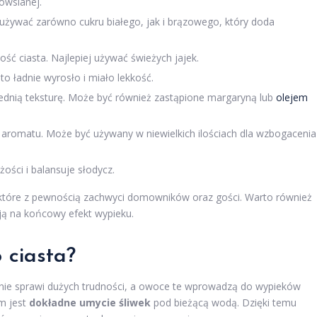
owsianej.
używać zarówno cukru białego, jak i brązowego, który doda
ość ciasta. Najlepiej używać świeżych jajek.
to ładnie wyrosło i miało lekkość.
ednią teksturę. Może być również zastąpione margaryną lub
olejem
aromatu. Może być używany w niewielkich ilościach dla wzbogacenia
ości i balansuje słodycz.
 które z pewnością zachwyci domowników oraz gości. Warto również
ją na końcowy efekt wypieku.
 ciasta?
e nie sprawi dużych trudności, a owoce te wprowadzą do wypieków
m jest
dokładne umycie śliwek
pod bieżącą wodą. Dzięki temu