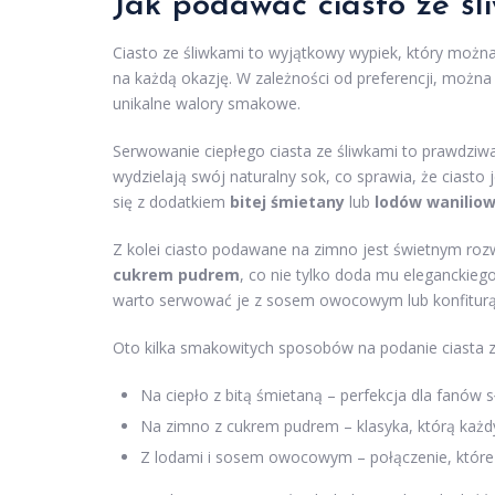
Jak podawać ciasto ze śl
Ciasto ze śliwkami to wyjątkowy wypiek, który możn
na każdą okazję. W zależności od preferencji, można
unikalne walory smakowe.
Serwowanie ciepłego ciasta ze śliwkami to prawdziwa
wydzielają swój naturalny sok, co sprawia, że ciasto
się z dodatkiem
bitej śmietany
lub
lodów wanilio
Z kolei ciasto podawane na zimno jest świetnym rozw
cukrem pudrem
, co nie tylko doda mu eleganckieg
warto serwować je z sosem owocowym lub konfiturą,
Oto kilka smakowitych sposobów na podanie ciasta z
Na ciepło z bitą śmietaną – perfekcja dla fanów 
Na zimno z cukrem pudrem – klasyka, którą każdy
Z lodami i sosem owocowym – połączenie, które