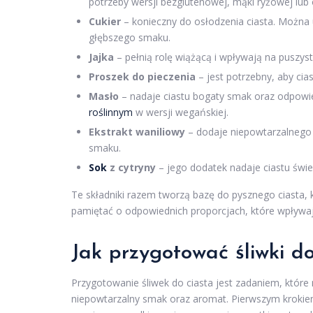
potrzeby wersji bezglutenowej, mąki ryżowej lub 
Cukier
– konieczny do osłodzenia ciasta. Można 
głębszego smaku.
Jajka
– pełnią rolę wiążącą i wpływają na puszyst
Proszek do pieczenia
– jest potrzebny, aby cias
Masło
– nadaje ciastu bogaty smak oraz odpowi
roślinnym
w wersji wegańskiej.
Ekstrakt waniliowy
– dodaje niepowtarzalnego 
smaku.
Sok
z cytryny
– jego dodatek nadaje ciastu śwież
Te składniki razem tworzą bazę do pysznego ciasta,
pamiętać o odpowiednich proporcjach, które wpływa
Jak przygotować śliwki do
Przygotowanie śliwek do ciasta jest zadaniem, któr
niepowtarzalny smak oraz aromat. Pierwszym krokie