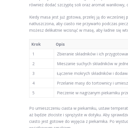
również dodać szczyptę soli oraz aromat waniliowy, 
Kiedy masa jest już gotowa, przelej ją do wcześniej 
natłuszczona, aby ciasto nie przywarło podczas piecz
możesz delikatnie wcisnąć w masę, aby ładnie się wto
Krok
Opis
1
Zbieranie składników i ich przygotowan
2
Mieszanie suchych składników w jedne
3
Łączenie mokrych składników i dodawa
4
Przelanie masy do tortownicy i umiesz
5
Pieczenie w nagrzanym piekarniku prz
Po umieszczeniu ciasta w piekarniku, ustaw temperat
aż będzie złociste i sprężyste w dotyku. Aby sprawdzi
ciasto jest gotowe do wyjęcia z piekarnika. Po wystu
wyjątkowym smakiem.