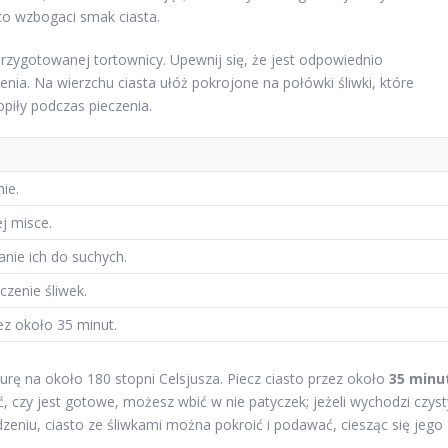
co wzbogaci smak ciasta.
przygotowanej tortownicy. Upewnij się, że jest odpowiednio
enia. Na wierzchu ciasta ułóż pokrojone na połówki śliwki, które
piły podczas pieczenia.
ie.
j misce.
nie ich do suchych.
czenie śliwek.
ez około 35 minut.
urę na około 180 stopni Celsjusza. Piecz ciasto przez około
35 minu
ć, czy jest gotowe, możesz wbić w nie patyczek; jeżeli wychodzi czyst
dzeniu, ciasto ze śliwkami można pokroić i podawać, ciesząc się jego