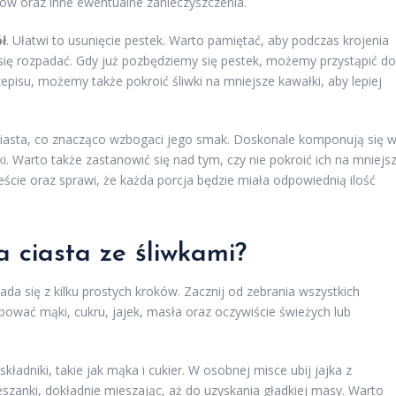
dów oraz inne ewentualne zanieczyszczenia.
ół
. Ułatwi to usunięcie pestek. Warto pamiętać, aby podczas krojenia
się rozpadać. Gdy już pozbędziemy się pestek, możemy przystąpić do
pisu, możemy także pokroić śliwki na mniejsze kawałki, aby lepiej
iasta, co znacząco wzbogaci jego smak. Doskonale komponują się 
ki. Warto także zastanowić się nad tym, czy nie pokroić ich na mniejs
ście oraz sprawi, że każda porcja będzie miała odpowiednią ilość
a ciasta ze śliwkami?
ada się z kilku prostych kroków. Zacznij od zebrania wszystkich
ować mąki, cukru, jajek, masła oraz oczywiście świeżych lub
kładniki, takie jak mąka i cukier. W osobnej misce ubij jajka z
zanki, dokładnie mieszając, aż do uzyskania gładkiej masy. Warto