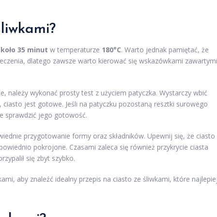
śliwkami?
koło 35 minut
w temperaturze
180°C
. Warto jednak pamiętać, że
eczenia, dlatego zawsze warto kierować się wskazówkami zawartym
ne, należy wykonać prosty test z użyciem patyczka. Wystarczy wbić
y, ciasto jest gotowe. Jeśli na patyczku pozostaną resztki surowego
nie sprawdzić jego gotowość.
iednie przygotowanie formy oraz składników. Upewnij się, że ciasto
powiednio pokrojone. Czasami zaleca się również przykrycie ciasta
rzypalił się zbyt szybko.
, aby znaleźć idealny przepis na ciasto ze śliwkami, które najlepie