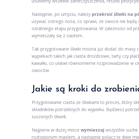
usuniemy wszelkie zanieczyszczenia, resztki pestycy
Następnie, po umyciu, należy
przekroić śliwki na p
używać ostrego noża, co sprawi, że owoce nie będą 
ostatniego etapu przygotowania. W zależności od prze
wymieszały się z ciastem.
Tak przygotowane śliwki można już dodać do masy c
wypiekach takich jak ciasta drożdżowe, tarty czy plac
kawałki, co ułatwi równomierne rozprowadzenie w cie
owoców.
Jakie są kroki do zrobieni
Przygotowanie ciasta ze śliwkami to proces, który skł
składników potrzebnych do wypieku. Będziesz potrzeb
suszonych śliwek.
Najpierw w dużej misce
wymieszaj
wszystkie suche s
roztopionym masłem, a następnie połącz te dwie mies