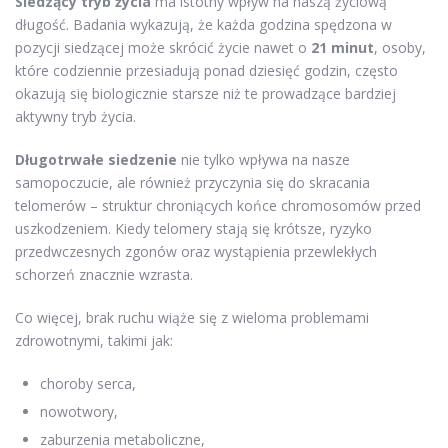
Siedzący tryb życia
ma istotny wpływ na naszą życiową
długość. Badania wykazują, że każda godzina spędzona w
pozycji siedzącej może skrócić życie nawet o
21 minut
, osoby,
które codziennie przesiadują ponad dziesięć godzin, często
okazują się biologicznie starsze niż te prowadzące bardziej
aktywny tryb życia.
Długotrwałe siedzenie
nie tylko wpływa na nasze
samopoczucie, ale również przyczynia się do skracania
telomerów – struktur chroniących końce chromosomów przed
uszkodzeniem. Kiedy telomery stają się krótsze, ryzyko
przedwczesnych zgonów oraz wystąpienia przewlekłych
schorzeń znacznie wzrasta.
Co więcej, brak ruchu wiąże się z wieloma problemami
zdrowotnymi, takimi jak:
choroby serca,
nowotwory,
zaburzenia metaboliczne,