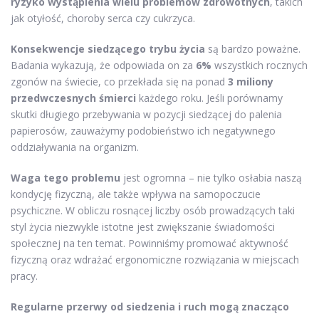
ryzyko wystąpienia wielu problemów zdrowotnych
, takich
jak otyłość, choroby serca czy cukrzyca.
Konsekwencje siedzącego trybu życia
są bardzo poważne.
Badania wykazują, że odpowiada on za
6%
wszystkich rocznych
zgonów na świecie, co przekłada się na ponad
3 miliony
przedwczesnych śmierci
każdego roku. Jeśli porównamy
skutki długiego przebywania w pozycji siedzącej do palenia
papierosów, zauważymy podobieństwo ich negatywnego
oddziaływania na organizm.
Waga tego problemu
jest ogromna – nie tylko osłabia naszą
kondycję fizyczną, ale także wpływa na samopoczucie
psychiczne. W obliczu rosnącej liczby osób prowadzących taki
styl życia niezwykle istotne jest zwiększanie świadomości
społecznej na ten temat. Powinniśmy promować aktywność
fizyczną oraz wdrażać ergonomiczne rozwiązania w miejscach
pracy.
Regularne przerwy od siedzenia i ruch mogą znacząco