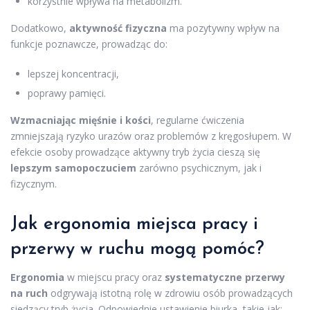
korzystnie wpływa na metabolizm.
Dodatkowo,
aktywność fizyczna
ma pozytywny wpływ na
funkcje poznawcze, prowadząc do:
lepszej koncentracji,
poprawy pamięci.
Wzmacniając mięśnie i kości
, regularne ćwiczenia
zmniejszają ryzyko urazów oraz problemów z kręgosłupem. W
efekcie osoby prowadzące aktywny tryb życia cieszą się
lepszym samopoczuciem
zarówno psychicznym, jak i
fizycznym.
Jak ergonomia miejsca pracy i
przerwy w ruchu mogą pomóc?
Ergonomia
w miejscu pracy oraz
systematyczne przerwy
na ruch
odgrywają istotną rolę w zdrowiu osób prowadzących
siedzący tryb życia. Odpowiednie ustawienie biurka, takie jak: