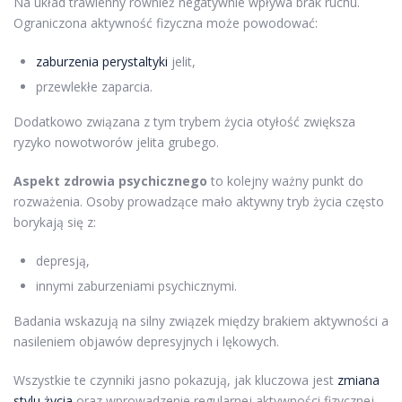
Na układ trawienny również negatywnie wpływa brak ruchu.
Ograniczona aktywność fizyczna może powodować:
zaburzenia perystaltyki
jelit,
przewlekłe zaparcia.
Dodatkowo związana z tym trybem życia otyłość zwiększa
ryzyko nowotworów jelita grubego.
Aspekt zdrowia psychicznego
to kolejny ważny punkt do
rozważenia. Osoby prowadzące mało aktywny tryb życia często
borykają się z:
depresją,
innymi zaburzeniami psychicznymi.
Badania wskazują na silny związek między brakiem aktywności a
nasileniem objawów depresyjnych i lękowych.
Wszystkie te czynniki jasno pokazują, jak kluczowa jest
zmiana
stylu życia
oraz wprowadzenie regularnej aktywności fizycznej