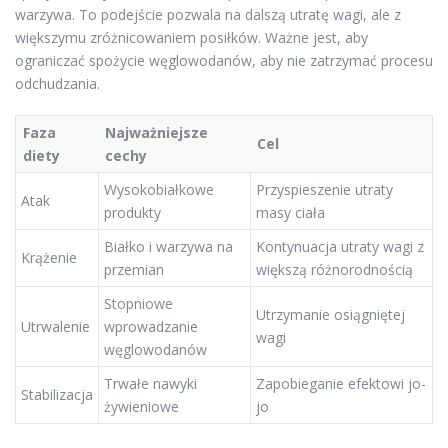
warzywa. To podejście pozwala na dalszą utratę wagi, ale z
większymu zróżnicowaniem posiłków. Ważne jest, aby
ograniczać spożycie węglowodanów, aby nie zatrzymać procesu
odchudzania.
Faza
Najważniejsze
Cel
diety
cechy
Wysokobiałkowe
Przyspieszenie utraty
Atak
produkty
masy ciała
Białko i warzywa na
Kontynuacja utraty wagi z
Krążenie
przemian
większą różnorodnością
Stopniowe
Utrzymanie osiągniętej
Utrwalenie
wprowadzanie
wagi
węglowodanów
Trwałe nawyki
Zapobieganie efektowi jo-
Stabilizacja
żywieniowe
jo