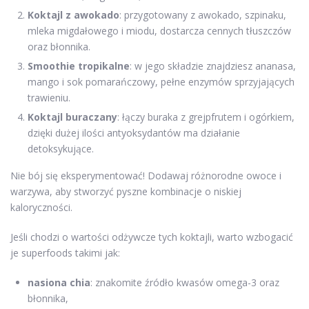
Koktajl z awokado
: przygotowany z awokado, szpinaku,
mleka migdałowego i miodu, dostarcza cennych tłuszczów
oraz błonnika.
Smoothie tropikalne
: w jego składzie znajdziesz ananasa,
mango i sok pomarańczowy, pełne enzymów sprzyjających
trawieniu.
Koktajl buraczany
: łączy buraka z grejpfrutem i ogórkiem,
dzięki dużej ilości antyoksydantów ma działanie
detoksykujące.
Nie bój się eksperymentować! Dodawaj różnorodne owoce i
warzywa, aby stworzyć pyszne kombinacje o niskiej
kaloryczności.
Jeśli chodzi o wartości odżywcze tych koktajli, warto wzbogacić
je superfoods takimi jak:
nasiona chia
: znakomite źródło kwasów omega-3 oraz
błonnika,