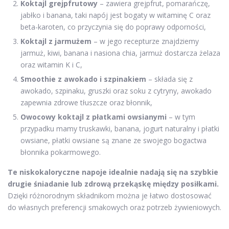
Koktajl grejpfrutowy
– zawiera grejpfrut, pomarańczę,
jabłko i banana, taki napój jest bogaty w witaminę C oraz
beta-karoten, co przyczynia się do poprawy odporności,
Koktajl z jarmużem
– w jego recepturze znajdziemy
jarmuż, kiwi, banana i nasiona chia, jarmuż dostarcza żelaza
oraz witamin K i C,
Smoothie z awokado i szpinakiem
– składa się z
awokado, szpinaku, gruszki oraz soku z cytryny, awokado
zapewnia zdrowe tłuszcze oraz błonnik,
Owocowy koktajl z płatkami owsianymi
– w tym
przypadku mamy truskawki, banana, jogurt naturalny i płatki
owsiane, płatki owsiane są znane ze swojego bogactwa
błonnika pokarmowego.
Te niskokaloryczne napoje idealnie nadają się na szybkie
drugie śniadanie lub zdrową przekąskę między posiłkami.
Dzięki różnorodnym składnikom można je łatwo dostosować
do własnych preferencji smakowych oraz potrzeb żywieniowych.