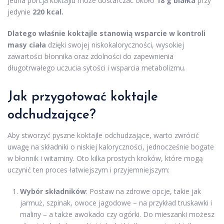
jedna porcja koktajlu może dostarczać około
18 g białka
przy
jedynie
220 kcal.
Dlatego właśnie koktajle stanowią wsparcie w kontroli
masy ciała
dzięki swojej niskokaloryczności, wysokiej
zawartości błonnika oraz zdolności do zapewnienia
długotrwałego uczucia sytości i wsparcia metabolizmu.
Jak przygotować koktajle
odchudzające?
Aby stworzyć pyszne koktajle odchudzające, warto zwrócić
uwagę na składniki o niskiej kaloryczności, jednocześnie bogate
w błonnik i witaminy. Oto kilka prostych kroków, które mogą
uczynić ten proces łatwiejszym i przyjemniejszym:
Wybór składników
: Postaw na zdrowe opcje, takie jak
jarmuż, szpinak, owoce jagodowe – na przykład truskawki i
maliny – a także awokado czy ogórki. Do mieszanki możesz