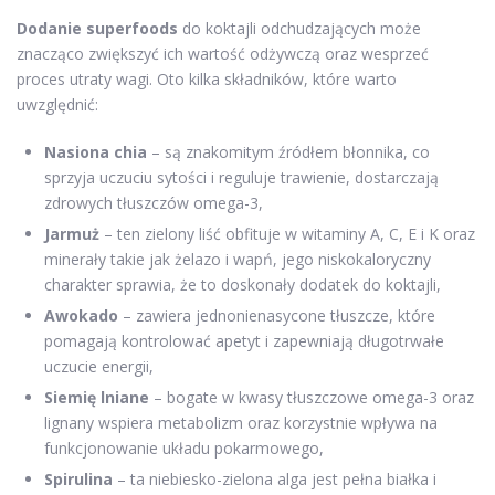
Dodanie superfoods
do koktajli odchudzających może
znacząco zwiększyć ich wartość odżywczą oraz wesprzeć
proces utraty wagi. Oto kilka składników, które warto
uwzględnić:
Nasiona chia
– są znakomitym źródłem błonnika, co
sprzyja uczuciu sytości i reguluje trawienie, dostarczają
zdrowych tłuszczów omega-3,
Jarmuż
– ten zielony liść obfituje w witaminy A, C, E i K oraz
minerały takie jak żelazo i wapń, jego niskokaloryczny
charakter sprawia, że to doskonały dodatek do koktajli,
Awokado
– zawiera jednonienasycone tłuszcze, które
pomagają kontrolować apetyt i zapewniają długotrwałe
uczucie energii,
Siemię lniane
– bogate w kwasy tłuszczowe omega-3 oraz
lignany wspiera metabolizm oraz korzystnie wpływa na
funkcjonowanie układu pokarmowego,
Spirulina
– ta niebiesko-zielona alga jest pełna białka i