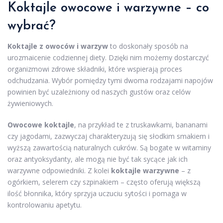
Koktajle owocowe i warzywne – co
wybrać?
Koktajle z owoców i warzyw
to doskonały sposób na
urozmaicenie codziennej diety. Dzięki nim możemy dostarczyć
organizmowi zdrowe składniki, które wspierają proces
odchudzania. Wybór pomiędzy tymi dwoma rodzajami napojów
powinien być uzależniony od naszych gustów oraz celów
żywieniowych.
Owocowe koktajle
, na przykład te z truskawkami, bananami
czy jagodami, zazwyczaj charakteryzują się słodkim smakiem i
wyższą zawartością naturalnych cukrów. Są bogate w witaminy
oraz antyoksydanty, ale mogą nie być tak sycące jak ich
warzywne odpowiedniki. Z kolei
koktajle warzywne
– z
ogórkiem, selerem czy szpinakiem – często oferują większą
ilość błonnika, który sprzyja uczuciu sytości i pomaga w
kontrolowaniu apetytu.