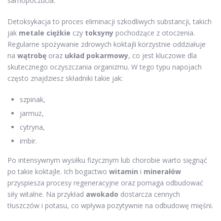
samopoczucia.
Detoksykacja to proces eliminacji szkodliwych substancji, takich
jak
metale ciężkie
czy
toksyny
pochodzące z otoczenia.
Regularne spożywanie zdrowych koktajli korzystnie oddziałuje
na
wątrobę
oraz
układ pokarmowy
, co jest kluczowe dla
skutecznego oczyszczania organizmu. W tego typu napojach
często znajdziesz składniki takie jak:
szpinak,
jarmuż,
cytryna,
imbir.
Po intensywnym wysiłku fizycznym lub chorobie warto sięgnąć
po takie koktajle. Ich bogactwo
witamin
i
minerałów
przyspiesza procesy regeneracyjne oraz pomaga odbudować
siły witalne. Na przykład
awokado
dostarcza cennych
tłuszczów i potasu, co wpływa pozytywnie na odbudowę mięśni.