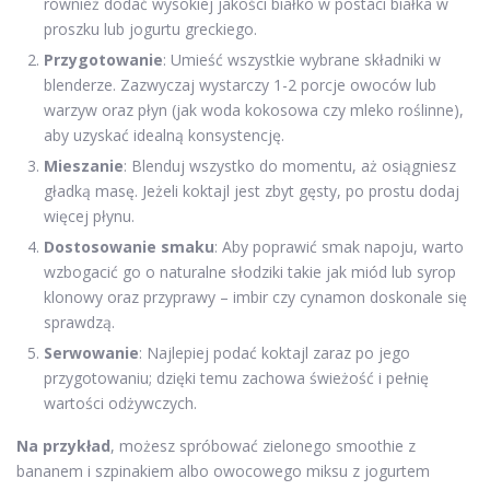
również dodać wysokiej jakości białko w postaci białka w
proszku lub jogurtu greckiego.
Przygotowanie
: Umieść wszystkie wybrane składniki w
blenderze. Zazwyczaj wystarczy 1-2 porcje owoców lub
warzyw oraz płyn (jak woda kokosowa czy mleko roślinne),
aby uzyskać idealną konsystencję.
Mieszanie
: Blenduj wszystko do momentu, aż osiągniesz
gładką masę. Jeżeli koktajl jest zbyt gęsty, po prostu dodaj
więcej płynu.
Dostosowanie smaku
: Aby poprawić smak napoju, warto
wzbogacić go o naturalne słodziki takie jak miód lub syrop
klonowy oraz przyprawy – imbir czy cynamon doskonale się
sprawdzą.
Serwowanie
: Najlepiej podać koktajl zaraz po jego
przygotowaniu; dzięki temu zachowa świeżość i pełnię
wartości odżywczych.
Na przykład
, możesz spróbować zielonego smoothie z
bananem i szpinakiem albo owocowego miksu z jogurtem