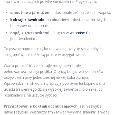
które wzmacniają ich pozytywne działanie. Przykłady to:
smoothie z jarmużem
– doskonałe źródło żelaza i wapnia,
koktajl z awokado
i szpinakiem
– dostarcza zdrowych
tłuszczów oraz błonnika,
napój z truskawkami
– bogaty w
witaminę C
i
przeciwutleniacze.
Te pyszne napoje nie tylko ułatwiają pozbycie się zbędnych
kilogramów, ale także są proste w przygotowaniu.
Warto podkreślić, że koktajle mogą pełnić rolę
pełnowartościowego posiłku. Oferują bogactwo składników
odżywczych przy jednoczesnej niskiej kaloryczności.
Wprowadzenie ich do diety sprzyja poprawie funkcjonowania
układu trawiennego dzięki wysokiej zawartości błonnika, co
przekłada się na uczucie sytości.
Przygotowanie koktajli odchudzających
jest niezwykle
łatwe i szybkie. Wystarczy zmiksować wybrane składniki z wodą