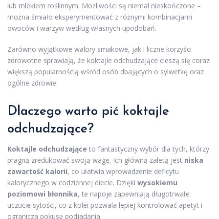
lub mlekiem roślinnym. Możliwości są niemal nieskończone –
można śmiało eksperymentować z różnymi kombinacjami
owoców i warzyw według własnych upodobań.
Zarówno wyjątkowe walory smakowe, jak i liczne korzyści
zdrowotne sprawiają, że koktajle odchudzające cieszą się coraz
większą popularnością wśród osób dbających o sylwetkę oraz
ogólne zdrowie.
Dlaczego warto pić koktajle
odchudzające?
Koktajle odchudzające
to fantastyczny wybór dla tych, którzy
pragną zredukować swoją wagę. Ich główną zaletą jest
niska
zawartość kalorii
, co ułatwia wprowadzenie deficytu
kalorycznego w codziennej diecie. Dzięki
wysokiemu
poziomowi błonnika
, te napoje zapewniają długotrwałe
uczucie sytości, co z kolei pozwala lepiej kontrolować apetyt i
ogranicza pokusę podjadania.