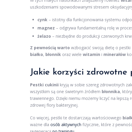
W tych małych nasionkach znajdziemy również
wita
uszkodzeniami spowodowanymi stresem oksydacyjnym.
cynk
– istotny dla funkcjonowania systemu odpor
magnez
– odgrywa fundamentalną rolę w proces
żelazo
– niezbędne do produkcji czerwonych krw
Z pewnością warto
wzbogacić swoją dietę o pestki 
białko
,
błonnik
oraz wiele
witamin
i
minerałów
kor
Jakie korzyści zdrowotne 
Pestki cukinii
kryją w sobie szereg zdrowotnych za
wszystkim są one świetnym źródłem
błonnika
, któ
trawiennego. Dzięki niemu możemy liczyć na lepszą re
zdrowej flory bakteryjnej.
Co więcej, pestki te dostarczają wartościowego
biał
ważne dla
osób aktywnych
fizycznie, które z pewnośc
regeneracji
po treningu
.