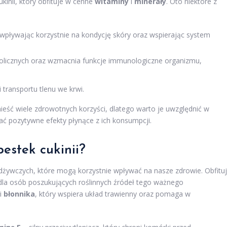
kinii, który obfituje w cenne
witaminy
i
minerały
. Oto niektóre z
, wpływając korzystnie na kondycję skóry oraz wspierając system
licznych oraz wzmacnia funkcje immunologiczne organizmu,
 transportu tlenu we krwi.
eść wiele zdrowotnych korzyści, dlatego warto je uwzględnić w
ć pozytywne efekty płynące z ich konsumpcji.
pestek cukinii?
żywczych, które mogą korzystnie wpływać na nasze zdrowie. Obfitu
dla osób poszukujących roślinnych źródeł tego ważnego
ci
błonnika
, który wspiera układ trawienny oraz pomaga w