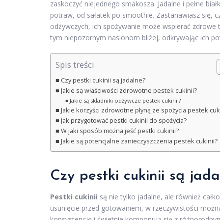
zaskoczyć niejednego smakosza. Jadalne i pełne biał
potraw, od sałatek po smoothie. Zastanawiasz się, c
odżywczych, ich spożywanie może wspierać zdrowe tr
tym niepozornym nasionom bliżej, odkrywając ich pot
Spis treści
Czy pestki cukinii są jadalne?
Jakie są właściwości zdrowotne pestek cukinii?
Jakie są składniki odżywcze pestek cukinii?
Jakie korzyści zdrowotne płyną ze spożycia pestek cuki
Jak przygotować pestki cukinii do spożycia?
W jaki sposób można jeść pestki cukinii?
Jakie są potencjalne zanieczyszczenia pestek cukinii?
Czy pestki cukinii są jad
Pestki cukinii
są nie tylko jadalne, ale również całk
usunięcie przed gotowaniem, w rzeczywistości możn
konsystencję i świetnie komponują się z różnorodnym