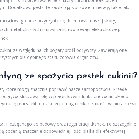
minę E
– silny przeciwutleniacz, który chroni komórki przed
 Dodatkowo pestki te zawierają kluczowe minerały, takie jak:
nościowego oraz przyczynia się do zdrowia naszej skóry,
ach metabolicznych i utrzymaniu równowagi elektrolitowej,
inek.
cukinii ze względu na ich bogaty profil odżywczy. Zawierają one
zystnych dla ogólnego stanu zdrowia organizmu.
płyną ze spożycia pestek cukinii?
let, które mogą znacznie poprawić nasze samopoczucie. Przede
ry odgrywa kluczową rolę w prawidłowym funkcjonowaniu układu
gulację pracy jelit, co z kolei pomaga unikać zaparć i wspiera rozwój
ka
, niezbędnego do budowy oraz regeneracji tkanek. To szczególnie
ią docenią znaczenie odpowiedniej ilości białka dla efektywnej