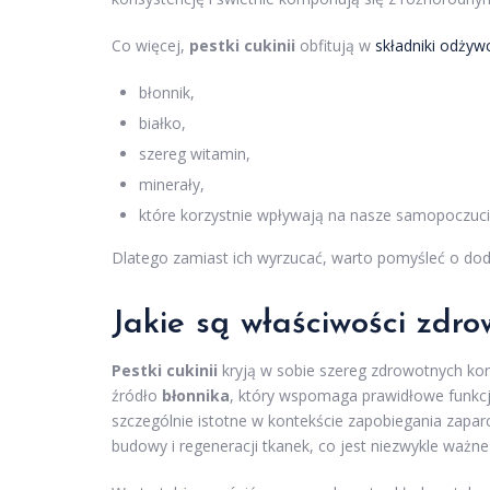
Co więcej,
pestki cukinii
obfitują w
składniki odżyw
błonnik,
białko,
szereg witamin,
minerały,
które korzystnie wpływają na nasze samopoczuci
Dlatego zamiast ich wyrzucać, warto pomyśleć o doda
Jakie są właściwości zdro
Pestki cukinii
kryją w sobie szereg zdrowotnych kor
źródło
błonnika
, który wspomaga prawidłowe funkcjo
szczególnie istotne w kontekście zapobiegania zap
budowy i regeneracji tkanek, co jest niezwykle ważn