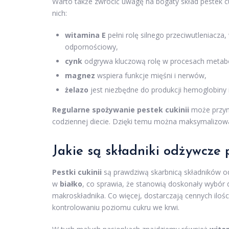
Warto także zwrócić uwagę na bogaty skład pestek cu
nich:
witamina E
pełni rolę silnego przeciwutleniacza
odpornościowy,
cynk
odgrywa kluczową rolę w procesach metabo
magnez
wspiera funkcje mięśni i nerwów,
żelazo
jest niezbędne do produkcji hemoglobiny i
Regularne spożywanie pestek cukinii
może przyni
codziennej diecie. Dzięki temu można maksymalizowa
Jakie są składniki odżywcze 
Pestki cukinii
są prawdziwą skarbnicą składników od
w
białko
, co sprawia, że stanowią doskonały wybór 
makroskładnika. Co więcej, dostarczają cennych iloś
kontrolowaniu poziomu cukru we krwi.