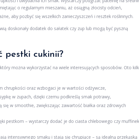
pkości i uwydatnia ich smak. Wystarczy podgrzać patelnię na średn
miętając o regularnym mieszaniu, aż osiągną złocisty odcień,
ne, aby pozbyć się wszelkich zanieczyszczeń i resztek roślinnych.
ią doskonały dodatek do sałatek czy zup lub mogą być pyszną
pestki cukinii?
 który można wykorzystać na wiele interesujących sposobów. Oto kil
 im chrupkości oraz wzbogaci je w wartości odżywcze,
osypkę w zupach, dzięki czemu podkreślą smak potrawy,
ą się w smoothie, zwiększając zawartość białka oraz zdrowych
ięki pestkom – wystarczy dodać je do ciasta chlebowego czy muffinek
erają intensywnego smaku i stają się chrupiące – są idealną przekąską