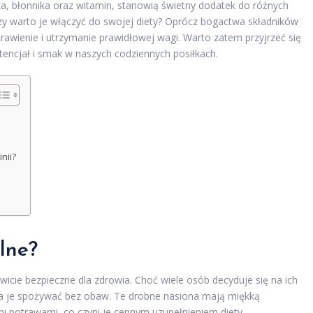
ka, błonnika oraz witamin, stanowią świetny dodatek do różnych
zy warto je włączyć do swojej diety? Oprócz bogactwa składników
awienie i utrzymanie prawidłowej wagi. Warto zatem przyjrzeć się
encjał i smak w naszych codziennych posiłkach.
nii?
alne?
owicie bezpieczne dla zdrowia. Choć wiele osób decyduje się na ich
a je spożywać bez obaw. Te drobne nasiona mają miękką
i potrawami, co czyni je cennym uzupełnieniem diety.