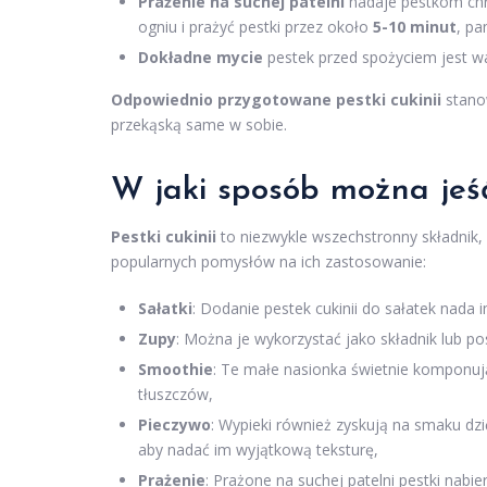
Prażenie na suchej patelni
nadaje pestkom chru
ogniu i prażyć pestki przez około
5-10 minut
, pa
Dokładne mycie
pestek przed spożyciem jest waż
Odpowiednio przygotowane pestki cukinii
stanow
przekąską same w sobie.
W jaki sposób można jeść 
Pestki cukinii
to niezwykle wszechstronny składnik,
popularnych pomysłów na ich zastosowanie:
Sałatki
: Dodanie pestek cukinii do sałatek nada
Zupy
: Można je wykorzystać jako składnik lub p
Smoothie
: Te małe nasionka świetnie komponuj
tłuszczów,
Pieczywo
: Wypieki również zyskują na smaku dz
aby nadać im wyjątkową teksturę,
Prażenie
: Prażone na suchej patelni pestki nabi