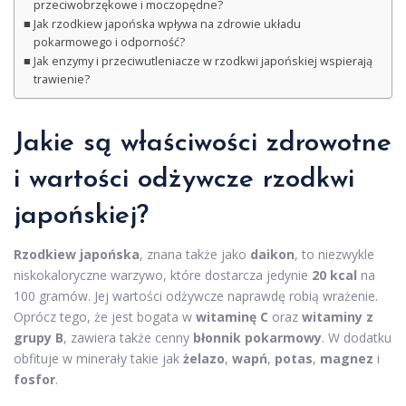
przeciwobrzękowe i moczopędne?
Jak rzodkiew japońska wpływa na zdrowie układu
pokarmowego i odporność?
Jak enzymy i przeciwutleniacze w rzodkwi japońskiej wspierają
trawienie?
Jakie są właściwości zdrowotne
i wartości odżywcze rzodkwi
japońskiej?
Rzodkiew japońska
, znana także jako
daikon
, to niezwykle
niskokaloryczne warzywo, które dostarcza jedynie
20 kcal
na
100 gramów. Jej wartości odżywcze naprawdę robią wrażenie.
Oprócz tego, że jest bogata w
witaminę C
oraz
witaminy z
grupy B
, zawiera także cenny
błonnik pokarmowy
. W dodatku
obfituje w minerały takie jak
żelazo
,
wapń
,
potas
,
magnez
i
fosfor
.