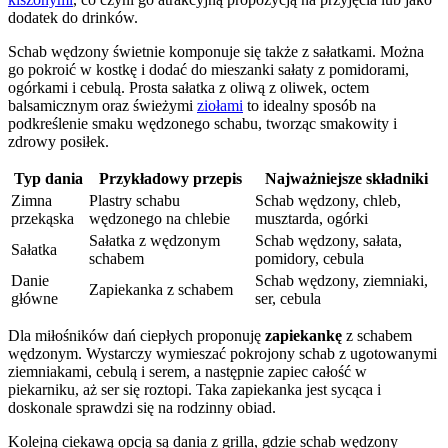
dodatek do drinków.
Schab wędzony świetnie komponuje się także z sałatkami. Można
go pokroić w kostkę i dodać do mieszanki sałaty z pomidorami,
ogórkami i cebulą. Prosta sałatka z oliwą z oliwek, octem
balsamicznym oraz świeżymi
ziołami
to idealny sposób na
podkreślenie smaku wędzonego schabu, tworząc smakowity i
zdrowy posiłek.
Typ dania
Przykładowy przepis
Najważniejsze składniki
Zimna
Plastry schabu
Schab wędzony, chleb,
przekąska
wędzonego na chlebie
musztarda, ogórki
Sałatka z wędzonym
Schab wędzony, sałata,
Sałatka
schabem
pomidory, cebula
Danie
Schab wędzony, ziemniaki,
Zapiekanka z schabem
główne
ser, cebula
Dla miłośników dań ciepłych proponuję
zapiekankę
z schabem
wędzonym. Wystarczy wymieszać pokrojony schab z ugotowanymi
ziemniakami, cebulą i serem, a następnie zapiec całość w
piekarniku, aż ser się roztopi. Taka zapiekanka jest sycąca i
doskonale sprawdzi się na rodzinny obiad.
Kolejną ciekawą opcją są dania z grilla, gdzie schab wędzony