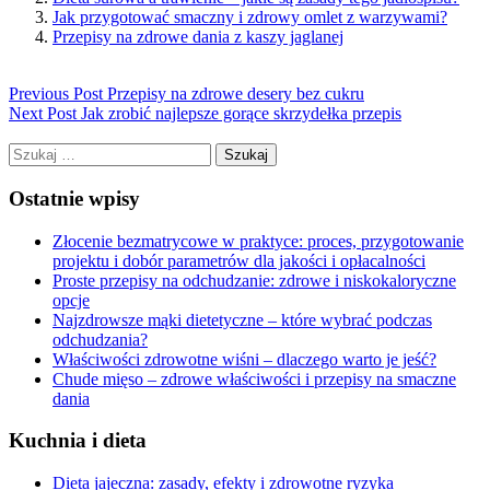
Jak przygotować smaczny i zdrowy omlet z warzywami?
Przepisy na zdrowe dania z kaszy jaglanej
Previous Post
Przepisy na zdrowe desery bez cukru
Next Post
Jak zrobić najlepsze gorące skrzydełka przepis
Szukaj:
Ostatnie wpisy
Złocenie bezmatrycowe w praktyce: proces, przygotowanie
projektu i dobór parametrów dla jakości i opłacalności
Proste przepisy na odchudzanie: zdrowe i niskokaloryczne
opcje
Najzdrowsze mąki dietetyczne – które wybrać podczas
odchudzania?
Właściwości zdrowotne wiśni – dlaczego warto je jeść?
Chude mięso – zdrowe właściwości i przepisy na smaczne
dania
Kuchnia i dieta
Dieta jajeczna: zasady, efekty i zdrowotne ryzyka