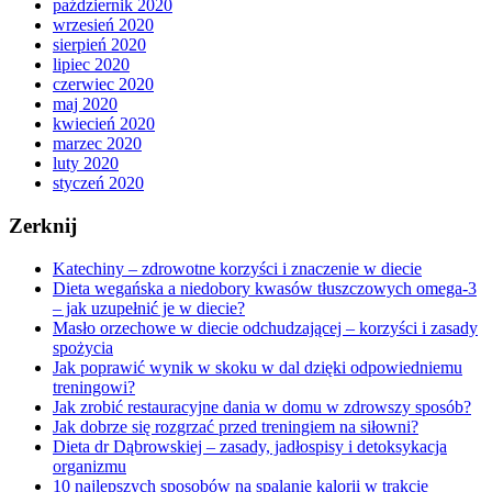
październik 2020
wrzesień 2020
sierpień 2020
lipiec 2020
czerwiec 2020
maj 2020
kwiecień 2020
marzec 2020
luty 2020
styczeń 2020
Zerknij
Katechiny – zdrowotne korzyści i znaczenie w diecie
Dieta wegańska a niedobory kwasów tłuszczowych omega-3
– jak uzupełnić je w diecie?
Masło orzechowe w diecie odchudzającej – korzyści i zasady
spożycia
Jak poprawić wynik w skoku w dal dzięki odpowiedniemu
treningowi?
Jak zrobić restauracyjne dania w domu w zdrowszy sposób?
Jak dobrze się rozgrzać przed treningiem na siłowni?
Dieta dr Dąbrowskiej – zasady, jadłospisy i detoksykacja
organizmu
10 najlepszych sposobów na spalanie kalorii w trakcie