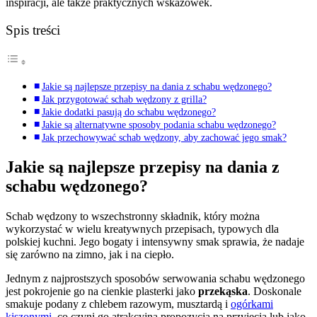
inspiracji, ale także praktycznych wskazówek.
Spis treści
Jakie są najlepsze przepisy na dania z schabu wędzonego?
Jak przygotować schab wędzony z grilla?
Jakie dodatki pasują do schabu wędzonego?
Jakie są alternatywne sposoby podania schabu wędzonego?
Jak przechowywać schab wędzony, aby zachować jego smak?
Jakie są najlepsze przepisy na dania z
schabu wędzonego?
Schab wędzony to wszechstronny składnik, który można
wykorzystać w wielu kreatywnych przepisach, typowych dla
polskiej kuchni. Jego bogaty i intensywny smak sprawia, że nadaje
się zarówno na zimno, jak i na ciepło.
Jednym z najprostszych sposobów serwowania schabu wędzonego
jest pokrojenie go na cienkie plasterki jako
przekąska
. Doskonale
smakuje podany z chlebem razowym, musztardą i
ogórkami
kiszonymi
, co czyni go atrakcyjną propozycją na przyjęcia lub jako