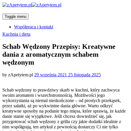
Toggle menu
Współpraca i kontakt
Categories
Kuchnia i dieta
Schab Wędzony Przepisy: Kreatywne
dania z aromatycznym schabem
wędzonym
Posted
by
zApetytem.pl
29 września 2021
25 listopada 2025
on
Schab wędzony to prawdziwy skarb w kuchni, który zachwyca
swoim aromatem i wszechstronnością. Możliwości jego
wykorzystania są niemal nieskończone – od prostych przekąsek,
przez sałatki, aż po wykwintne dania główne. Warto odkryć
kreatywne sposoby na podanie tego mięsa, które sprawią, że każde
danie stanie się wyjątkowe. Jeśli chcesz dowiedzieć się, jak
przygotować schab wędzony z grilla czy jakie dodatki idealnie z
nim współgrają, ten artykuł z pewnością dostarczy Ci nie tylko