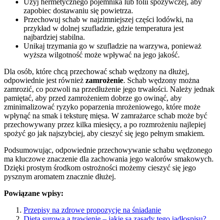
Użyj hermetycznego pojemnika lub folii spożywczej, aby
zapobiec dostawaniu się powietrza.
Przechowuj schab w najzimniejszej części lodówki, na
przykład w dolnej szufladzie, gdzie temperatura jest
najbardziej stabilna.
Unikaj trzymania go w szufladzie na warzywa, ponieważ
wyższa wilgotność może wpływać na jego jakość.
Dla osób, które chcą przechować schab wędzony na dłużej,
odpowiednie jest również
zamrożenie
. Schab wędzony można
zamrozić, co pozwoli na przedłużenie jego trwałości. Należy jednak
pamiętać, aby przed zamrożeniem dobrze go owinąć, aby
zminimalizować ryzyko poparzenia mrożeniowego, które może
wpłynąć na smak i teksturę mięsa. W zamrażarce schab może być
przechowywany przez kilka miesięcy, a po rozmrożeniu najlepiej
spożyć go jak najszybciej, aby cieszyć się jego pełnym smakiem.
Podsumowując, odpowiednie przechowywanie schabu wędzonego
ma kluczowe znaczenie dla zachowania jego walorów smakowych.
Dzięki prostym środkom ostrożności możemy cieszyć się jego
pysznym aromatem znacznie dłużej.
Powiązane wpisy:
Przepisy na zdrowe propozycje na śniadanie
Dieta surowa a trawienie – jakie są zasady tego jadłospisu?