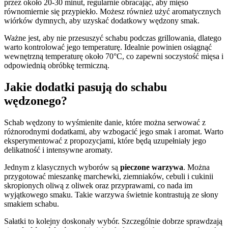
przez około 20-30 minut, regularnie obracając, aby mięso
równomiernie się przypiekło. Możesz również użyć aromatycznych
wiórków dymnych, aby uzyskać dodatkowy wędzony smak.
Ważne jest, aby nie przesuszyć schabu podczas grillowania, dlatego
warto kontrolować jego temperaturę. Idealnie powinien osiągnąć
wewnętrzną temperaturę około 70°C, co zapewni soczystość mięsa i
odpowiednią obróbkę termiczną.
Jakie dodatki pasują do schabu
wędzonego?
Schab wędzony to wyśmienite danie, które można serwować z
różnorodnymi dodatkami, aby wzbogacić jego smak i aromat. Warto
eksperymentować z propozycjami, które będą uzupełniały jego
delikatność i intensywne aromaty.
Jednym z klasycznych wyborów są
pieczone warzywa
. Można
przygotować mieszankę marchewki, ziemniaków, cebuli i cukinii
skropionych oliwą z oliwek oraz przyprawami, co nada im
wyjątkowego smaku. Takie warzywa świetnie kontrastują ze słony
smakiem schabu.
Sałatki to kolejny doskonały wybór. Szczególnie dobrze sprawdzają