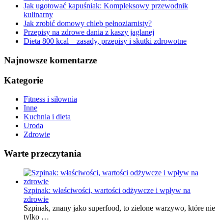
Jak ugotować kapuśniak: Kompleksowy przewodnik
kulinarny
Jak zrobić domowy chleb pełnoziarnisty?
Przepisy na zdrowe dania z kaszy jaglanej
Dieta 800 kcal – zasady, przepisy i skutki zdrowotne
Najnowsze komentarze
Kategorie
Fitness i siłownia
Inne
Kuchnia i dieta
Uroda
Zdrowie
Warte przeczytania
Szpinak: właściwości, wartości odżywcze i wpływ na
zdrowie
Szpinak, znany jako superfood, to zielone warzywo, które nie
tylko …