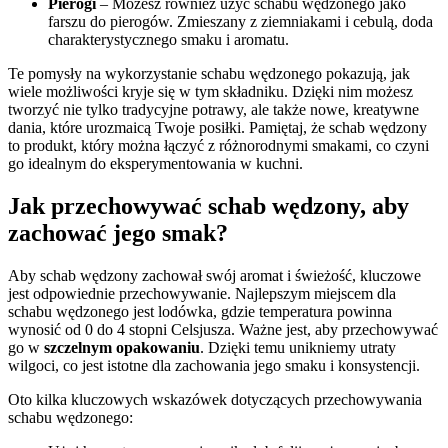
Pierogi
– Możesz również użyć schabu wędzonego jako
farszu do pierogów. Zmieszany z ziemniakami i cebulą, doda
charakterystycznego smaku i aromatu.
Te pomysły na wykorzystanie schabu wędzonego pokazują, jak
wiele możliwości kryje się w tym składniku. Dzięki nim możesz
tworzyć nie tylko tradycyjne potrawy, ale także nowe, kreatywne
dania, które urozmaicą Twoje posiłki. Pamiętaj, że schab wędzony
to produkt, który można łączyć z różnorodnymi smakami, co czyni
go idealnym do eksperymentowania w kuchni.
Jak przechowywać schab wędzony, aby
zachować jego smak?
Aby schab wędzony zachował swój aromat i świeżość, kluczowe
jest odpowiednie przechowywanie. Najlepszym miejscem dla
schabu wędzonego jest lodówka, gdzie temperatura powinna
wynosić od 0 do 4 stopni Celsjusza. Ważne jest, aby przechowywać
go w
szczelnym opakowaniu
. Dzięki temu unikniemy utraty
wilgoci, co jest istotne dla zachowania jego smaku i konsystencji.
Oto kilka kluczowych wskazówek dotyczących przechowywania
schabu wędzonego: