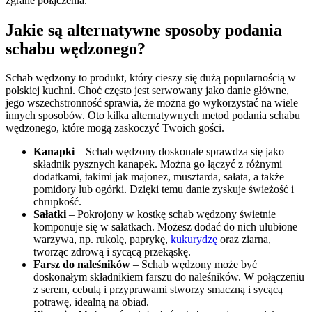
zgrane połączenia.
Jakie są alternatywne sposoby podania
schabu wędzonego?
Schab wędzony to produkt, który cieszy się dużą popularnością w
polskiej kuchni. Choć często jest serwowany jako danie główne,
jego wszechstronność sprawia, że można go wykorzystać na wiele
innych sposobów. Oto kilka alternatywnych metod podania schabu
wędzonego, które mogą zaskoczyć Twoich gości.
Kanapki
– Schab wędzony doskonale sprawdza się jako
składnik pysznych kanapek. Można go łączyć z różnymi
dodatkami, takimi jak majonez, musztarda, sałata, a także
pomidory lub ogórki. Dzięki temu danie zyskuje świeżość i
chrupkość.
Sałatki
– Pokrojony w kostkę schab wędzony świetnie
komponuje się w sałatkach. Możesz dodać do nich ulubione
warzywa, np. rukolę, paprykę,
kukurydzę
oraz ziarna,
tworząc zdrową i sycącą przekąskę.
Farsz do naleśników
– Schab wędzony może być
doskonałym składnikiem farszu do naleśników. W połączeniu
z serem, cebulą i przyprawami stworzy smaczną i sycącą
potrawę, idealną na obiad.