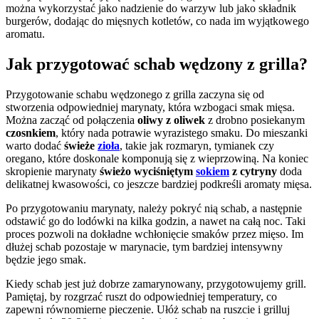
można wykorzystać jako nadzienie do warzyw lub jako składnik
burgerów, dodając do mięsnych kotletów, co nada im wyjątkowego
aromatu.
Jak przygotować schab wędzony z grilla?
Przygotowanie schabu wędzonego z grilla zaczyna się od
stworzenia odpowiedniej marynaty, która wzbogaci smak mięsa.
Można zacząć od połączenia
oliwy z oliwek
z drobno posiekanym
czosnkiem
, który nada potrawie wyrazistego smaku. Do mieszanki
warto dodać
świeże
zioła
, takie jak rozmaryn, tymianek czy
oregano, które doskonale komponują się z wieprzowiną. Na koniec
skropienie marynaty
świeżo wyciśniętym
sokiem
z cytryny
doda
delikatnej kwasowości, co jeszcze bardziej podkreśli aromaty mięsa.
Po przygotowaniu marynaty, należy pokryć nią schab, a następnie
odstawić go do lodówki na kilka godzin, a nawet na całą noc. Taki
proces pozwoli na dokładne wchłonięcie smaków przez mięso. Im
dłużej schab pozostaje w marynacie, tym bardziej intensywny
będzie jego smak.
Kiedy schab jest już dobrze zamarynowany, przygotowujemy grill.
Pamiętaj, by rozgrzać ruszt do odpowiedniej temperatury, co
zapewni równomierne pieczenie. Ułóż schab na ruszcie i grilluj