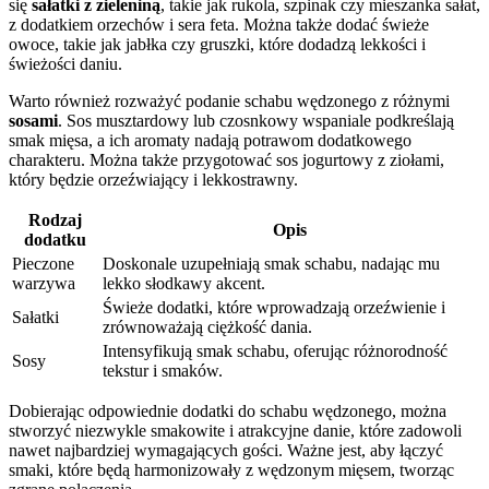
się
sałatki z zieleniną
, takie jak rukola, szpinak czy mieszanka sałat,
z dodatkiem orzechów i sera feta. Można także dodać świeże
owoce, takie jak jabłka czy gruszki, które dodadzą lekkości i
świeżości daniu.
Warto również rozważyć podanie schabu wędzonego z różnymi
sosami
. Sos musztardowy lub czosnkowy wspaniale podkreślają
smak mięsa, a ich aromaty nadają potrawom dodatkowego
charakteru. Można także przygotować sos jogurtowy z ziołami,
który będzie orzeźwiający i lekkostrawny.
Rodzaj
Opis
dodatku
Pieczone
Doskonale uzupełniają smak schabu, nadając mu
warzywa
lekko słodkawy akcent.
Świeże dodatki, które wprowadzają orzeźwienie i
Sałatki
zrównoważają ciężkość dania.
Intensyfikują smak schabu, oferując różnorodność
Sosy
tekstur i smaków.
Dobierając odpowiednie dodatki do schabu wędzonego, można
stworzyć niezwykle smakowite i atrakcyjne danie, które zadowoli
nawet najbardziej wymagających gości. Ważne jest, aby łączyć
smaki, które będą harmonizowały z wędzonym mięsem, tworząc