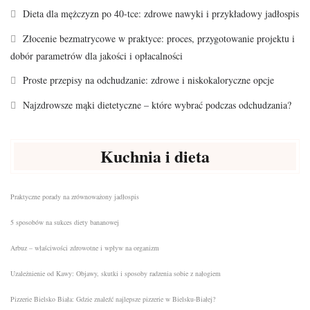
Dieta dla mężczyzn po 40-tce: zdrowe nawyki i przykładowy jadłospis
Złocenie bezmatrycowe w praktyce: proces, przygotowanie projektu i
dobór parametrów dla jakości i opłacalności
Proste przepisy na odchudzanie: zdrowe i niskokaloryczne opcje
Najzdrowsze mąki dietetyczne – które wybrać podczas odchudzania?
Kuchnia i dieta
Praktyczne porady na zrównoważony jadłospis
5 sposobów na sukces diety bananowej
Arbuz – właściwości zdrowotne i wpływ na organizm
Uzależnienie od Kawy: Objawy, skutki i sposoby radzenia sobie z nałogiem
Pizzerie Bielsko Biała: Gdzie znaleźć najlepsze pizzerie w Bielsku-Białej?