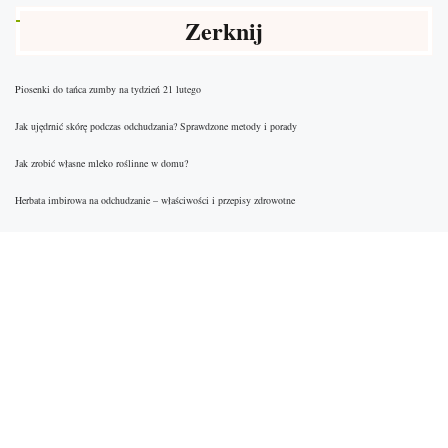
Zerknij
Piosenki do tańca zumby na tydzień 21 lutego
Jak ujędrnić skórę podczas odchudzania? Sprawdzone metody i porady
Jak zrobić własne mleko roślinne w domu?
Herbata imbirowa na odchudzanie – właściwości i przepisy zdrowotne
Czosnek żółty – właściwości zdrowotne i zastosowanie w diecie
Jak zrobić ciasteczka imbirowe
Czy orzechy włoskie tuczą? Fakty o kaloriach i odchudzaniu
Tłuszcze w diecie: Jakie wybierać i ile ich potrzebujemy?
Dieta lekkostrawna – zasady, zalecenia i przykładowy jadłospis
Dieta 2500 kcal: zasady, przykładowy jadłospis i efekty zdrowotne