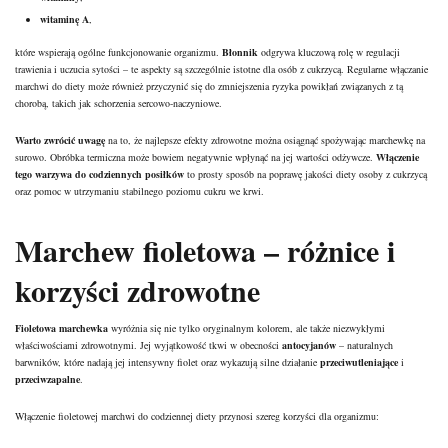
witaminę A
,
które wspierają ogólne funkcjonowanie organizmu.
Błonnik
odgrywa kluczową rolę w regulacji
trawienia i uczucia sytości – te aspekty są szczególnie istotne dla osób z cukrzycą. Regularne włączanie
marchwi do diety może również przyczynić się do zmniejszenia ryzyka powikłań związanych z tą
chorobą, takich jak schorzenia sercowo-naczyniowe.
Warto zwrócić uwagę
na to, że najlepsze efekty zdrowotne można osiągnąć spożywając marchewkę na
surowo. Obróbka termiczna może bowiem negatywnie wpłynąć na jej wartości odżywcze.
Włączenie
tego warzywa do codziennych posiłków
to prosty sposób na poprawę jakości diety osoby z cukrzycą
oraz pomoc w utrzymaniu stabilnego poziomu cukru we krwi.
Marchew fioletowa – różnice i
korzyści zdrowotne
Fioletowa marchewka
wyróżnia się nie tylko oryginalnym kolorem, ale także niezwykłymi
właściwościami zdrowotnymi. Jej wyjątkowość tkwi w obecności
antocyjanów
– naturalnych
barwników, które nadają jej intensywny fiolet oraz wykazują silne działanie
przeciwutleniające
i
przeciwzapalne
.
Włączenie fioletowej marchwi do codziennej diety przynosi szereg korzyści dla organizmu: