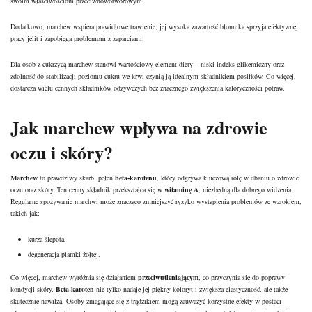
swoim właściwościom przeciwnowotworowym.
Dodatkowo, marchew wspiera prawidłowe trawienie; jej wysoka zawartość błonnika sprzyja efektywnej
pracy jelit i zapobiega problemom z zaparciami.
Dla osób z cukrzycą marchew stanowi wartościowy element diety – niski indeks glikemiczny oraz
zdolność do stabilizacji poziomu cukru we krwi czynią ją idealnym składnikiem posiłków. Co więcej,
dostarcza wielu cennych składników odżywczych bez znacznego zwiększenia kaloryczności potraw.
Jak marchew wpływa na zdrowie
oczu i skóry?
Marchew
to prawdziwy skarb, pełen
beta-karotenu
, który odgrywa kluczową rolę w dbaniu o zdrowie
oczu oraz skóry. Ten cenny składnik przekształca się w
witaminę A
, niezbędną dla dobrego widzenia.
Regularne spożywanie marchwi może znacząco zmniejszyć ryzyko wystąpienia problemów ze wzrokiem,
takich jak:
kurza ślepota,
degeneracja plamki żółtej.
Co więcej, marchew wyróżnia się działaniem
przeciwutleniającym
, co przyczynia się do poprawy
kondycji skóry.
Beta-karoten
nie tylko nadaje jej piękny koloryt i zwiększa elastyczność, ale także
skutecznie nawilża. Osoby zmagające się z trądzikiem mogą zauważyć korzystne efekty w postaci