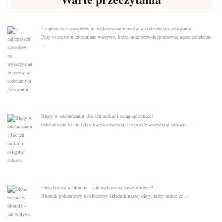
5 najlepszych sposobów na wykorzystanie porów w codziennym gotowaniu
Pory to często niedoceniane warzywo, które może zrewolucjonizować nasze codzienne
…
Błędy w odchudzaniu: Jak ich unikać i osiągnąć sukces?
Odchudzanie to nie tylko kwestia estetyki, ale przede wszystkim zdrowia …
Dieta bogata w błonnik – jak wpływa na nasze zdrowie?
Błonnik pokarmowy to kluczowy składnik naszej diety, który mimo że …