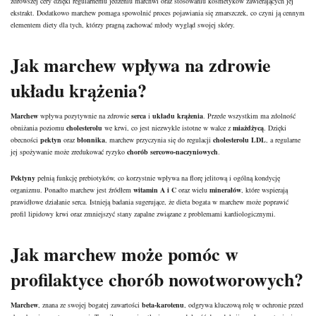
zdrowszej cery dzięki regularnemu jedzeniu marchwi oraz stosowaniu kosmetyków zawierających jej
ekstrakt. Dodatkowo marchew pomaga spowolnić proces pojawiania się zmarszczek, co czyni ją cennym
elementem diety dla tych, którzy pragną zachować młody wygląd swojej skóry.
Jak marchew wpływa na zdrowie
układu krążenia?
Marchew
wpływa pozytywnie na zdrowie
serca
i
układu krążenia
. Przede wszystkim ma zdolność
obniżania poziomu
cholesterolu
we krwi, co jest niezwykle istotne w walce z
miażdżycą
. Dzięki
obecności
pektyn
oraz
błonnika
, marchew przyczynia się do regulacji
cholesterolu LDL
, a regularne
jej spożywanie może zredukować ryzyko
chorób sercowo-naczyniowych
.
Pektyny
pełnią funkcję prebiotyków, co korzystnie wpływa na florę jelitową i ogólną kondycję
organizmu. Ponadto marchew jest źródłem
witamin A i C
oraz wielu
minerałów
, które wspierają
prawidłowe działanie serca. Istnieją badania sugerujące, że dieta bogata w marchew może poprawić
profil lipidowy
krwi oraz zmniejszyć stany zapalne związane z problemami kardiologicznymi.
Jak marchew może pomóc w
profilaktyce chorób nowotworowych?
Marchew
, znana ze swojej bogatej zawartości
beta-karotenu
, odgrywa kluczową rolę w ochronie przed