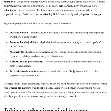
Marchew
to wyjątkowe i smaczne warzywo korzeniowe, które nie tylko cieszy podniebienie, ale także
dostarcza licznych wartości odżywczych. Jest bogata w
beta-karoten
, który przekształca się w
witaminę A
– niezwykle ważną dla zdrowia oczu i prawidłowego funkcjonowania układu
odpornościowego. Dodatkowo zawiera
witaminy K i C
oraz minerały takie jak
potas
czy
mangan
.
Regularne spożywanie marchwi przynosi szereg korzyści zdrowotnych:
Ochrona wzroku
– zmniejsza ryzyko wystąpienia zwyrodnienia plamki żółtej oraz wspomaga
widzenie w słabym świetle,
Poprawa kondycji skóry
– dzięki właściwościom przeciwutleniającym, co może opóźniać
proces starzenia,
Wsparcie dla układu sercowo-naczyniowego
– obniża poziom cholesterolu oraz ciśnienie
tętnicze, co redukuje ryzyko miażdżycy i chorób serca,
Zdrowie układu pokarmowego
– wysoka zawartość błonnika wspiera zdrowe trawienie i
zapobiega zaparciom,
Działanie przeciwnowotworowe
– przeciwutleniacze neutralizują wolne rodniki, co obniża
ryzyko rozwoju nowotworów.
Co więcej,
niski indeks glikemiczny
sprawia, że jest ona również korzystna dla osób z cukrzycą.
Warto
więc uwzględnić marchew w codziennej diecie.
Dzięki swoim licznym właściwościom wspiera
wzrok, poprawia stan skóry oraz reguluje pracę serca i trawienie. Jej regularne spożycie powinno stać się
nieodłącznym elementem zrównoważonego odżywiania każdego człowieka.
Jakie są właściwości odżywcze