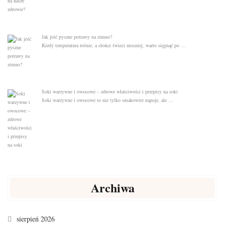
Jak jeść pyszne potrawy na zimno?
Kiedy temperatura rośnie, a słońce świeci mocniej, warto sięgnąć po …
Soki warzywne i owocowe – zdrowe właściwości i przepisy na soki
Soki warzywne i owocowe to nie tylko smakowite napoje, ale …
Archiwa
sierpień 2026