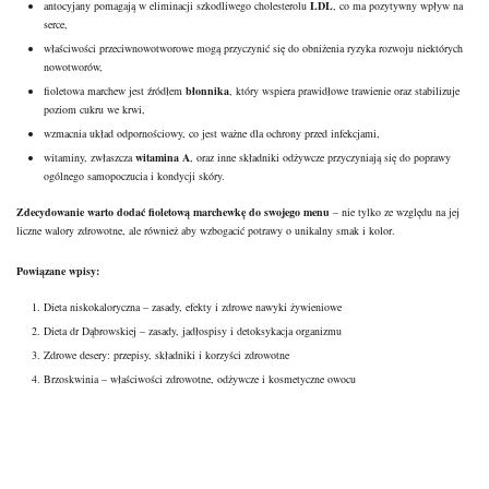
antocyjany pomagają w eliminacji szkodliwego cholesterolu
LDL
, co ma pozytywny
wpływ na
serce
,
właściwości przeciwnowotworowe mogą przyczynić się do obniżenia ryzyka rozwoju niektórych
nowotworów,
fioletowa marchew jest źródłem
błonnika
, który wspiera prawidłowe trawienie oraz stabilizuje
poziom cukru we krwi,
wzmacnia układ odpornościowy, co jest ważne dla ochrony przed infekcjami,
witaminy, zwłaszcza
witamina A
, oraz inne składniki odżywcze przyczyniają się do poprawy
ogólnego samopoczucia i kondycji skóry.
Zdecydowanie warto dodać fioletową marchewkę do swojego menu
– nie tylko ze względu na jej
liczne walory zdrowotne, ale również aby wzbogacić potrawy o unikalny smak i kolor.
Powiązane wpisy:
Dieta niskokaloryczna – zasady, efekty i zdrowe nawyki żywieniowe
Dieta dr Dąbrowskiej – zasady, jadłospisy i detoksykacja organizmu
Zdrowe desery: przepisy, składniki i korzyści zdrowotne
Brzoskwinia – właściwości zdrowotne, odżywcze i kosmetyczne owocu