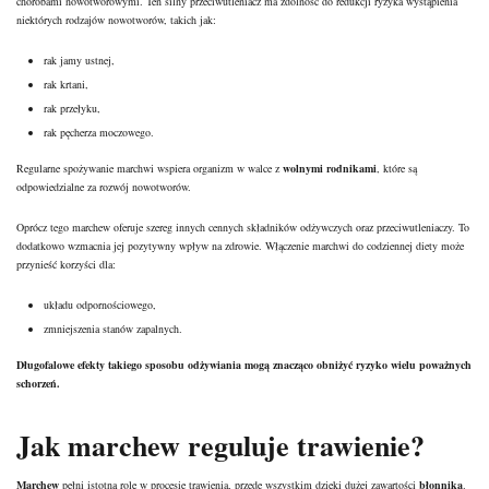
chorobami nowotworowymi. Ten silny przeciwutleniacz ma zdolność do redukcji ryzyka wystąpienia
niektórych rodzajów nowotworów, takich jak:
rak jamy ustnej,
rak krtani,
rak przełyku,
rak pęcherza moczowego.
Regularne spożywanie marchwi wspiera organizm w walce z
wolnymi rodnikami
, które są
odpowiedzialne za rozwój nowotworów.
Oprócz tego marchew oferuje szereg innych cennych składników odżywczych oraz przeciwutleniaczy. To
dodatkowo wzmacnia jej pozytywny wpływ na zdrowie. Włączenie marchwi do codziennej diety może
przynieść korzyści dla:
układu odpornościowego,
zmniejszenia stanów zapalnych.
Długofalowe efekty takiego sposobu odżywiania mogą znacząco obniżyć ryzyko wielu poważnych
schorzeń.
Jak marchew reguluje trawienie?
Marchew
pełni istotną rolę w procesie trawienia, przede wszystkim dzięki dużej zawartości
błonnika
.