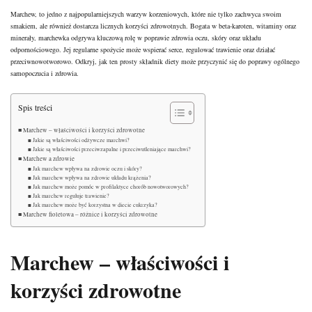
Marchew, to jedno z najpopularniejszych warzyw korzeniowych, które nie tylko zachwyca swoim
smakiem, ale również dostarcza licznych korzyści zdrowotnych. Bogata w beta-karoten, witaminy oraz
minerały, marchewka odgrywa kluczową rolę w poprawie zdrowia oczu, skóry oraz układu
odpornościowego. Jej regularne spożycie może wspierać serce, regulować trawienie oraz działać
przeciwnowotworowo. Odkryj, jak ten prosty składnik diety może przyczynić się do poprawy ogólnego
samopoczucia i zdrowia.
Spis treści
Marchew – właściwości i korzyści zdrowotne
Jakie są właściwości odżywcze marchwi?
Jakie są właściwości przeciwzapalne i przeciwutleniające marchwi?
Marchew a zdrowie
Jak marchew wpływa na zdrowie oczu i skóry?
Jak marchew wpływa na zdrowie układu krążenia?
Jak marchew może pomóc w profilaktyce chorób nowotworowych?
Jak marchew reguluje trawienie?
Jak marchew może być korzystna w diecie cukrzyka?
Marchew fioletowa – różnice i korzyści zdrowotne
Marchew – właściwości i
korzyści zdrowotne