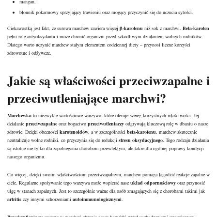
mangan,
błonnik pokarmowy sprzyjający trawieniu oraz mogący przyczynić się do uczucia sytości.
Ciekawostką jest fakt, że surowa marchew zawiera więcej
β-karotenu
niż sok z marchwi.
Beta-karoten
pełni rolę antyoksydantu i może chronić organizm przed szkodliwym działaniem wolnych rodników.
Dlatego warto uczynić marchew stałym elementem codziennej diety – przynosi liczne korzyści
zdrowotne i odżywcze.
Jakie są właściwości przeciwzapalne i
przeciwutleniające marchwi?
Marchewka
to niezwykle wartościowe warzywo, które oferuje szereg korzystnych właściwości. Jej
działanie
przeciwzapalne
oraz bogactwo
przeciwutleniaczy
odgrywają kluczową rolę w dbaniu o nasze
zdrowie. Dzięki obecności
karotenoidów
, a w szczególności
beta-karotenu
, marchew skutecznie
neutralizuje wolne rodniki, co przyczynia się do redukcji
stresu oksydacyjnego
. Tego rodzaju działania
są istotne nie tylko dla zapobiegania chorobom przewlekłym, ale także dla ogólnej poprawy kondycji
naszego organizmu.
Co więcej, dzięki swoim właściwościom przeciwzapalnym, marchew pomaga łagodzić reakcje zapalne w
ciele. Regularne spożywanie tego warzywa może wspierać nasz
układ odpornościowy
oraz przynosić
ulgę w stanach zapalnych. Jest to szczególnie ważne dla osób zmagających się z chorobami takimi jak
artritis
czy innymi schorzeniami
autoimmunologicznymi
.