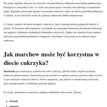
Ten ważny składnik odżywczy jest kluczowy dla prawidłowego funkcjonowania układu pokarmowego.
Pomaga on w perystaltyce jelit, co z kolei przyspiesza proces trawienia oraz zapobiega występowaniu
zaparć. Regularne spożywanie marchwi ma również pozytywny wpływ na zdrową mikroflorę bakteryjną
w jelitach, co jest niezwykle ważne dla ogólnego dobrostanu układu pokarmowego.
Co więcej, marchew dostarcza związków siarkowych, które wspierają rozwój pożądanych bakterii w
jelitach. Te korzystne mikroorganizmy są niezbędne do utrzymania równowagi mikrobiomu jelitowego
oraz poprawy wchłaniania niezbędnych składników odżywczych. Dzięki tym właściwościom marchew
skutecznie przeciwdziała problemom związanym z trawieniem i przyczynia się do zdrowia całego
organizmu.
Jak marchew może być korzystna w
diecie cukrzyka?
Marchewka
jest doskonałym wyborem dla osób z cukrzycą, głównie dzięki swojemu niskiemu
indeksowi glikemicznemu. Spożywanie jej nie prowadzi do nagłych wzrostów poziomu cukru we krwi,
co jest niezwykle ważne dla zdrowia. Surowa marchewka, gdy jedzona w umiarkowanych ilościach,
może znacząco pomóc w stabilizacji poziomu glukozy.
Co więcej, marchewka to prawdziwa skarbnica składników odżywczych. Zawiera:
błonnik
,
witaminy
,