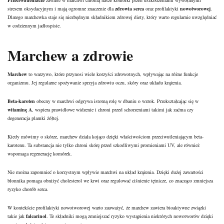
Przeciwutleniacze
zawarte w marchwi chronią nasze komórki przed uszkodzeniami wywołanymi
stresem oksydacyjnym i mają ogromne znaczenie dla
zdrowia serca
oraz profilaktyki
nowotworowej
.
Dlatego marchewka staje się niezbędnym składnikiem zdrowej diety, który warto regularnie uwzględniać
w codziennym jadłospisie.
Marchew a zdrowie
Marchew
to warzywo, które przynosi wiele korzyści zdrowotnych, wpływając na różne funkcje
organizmu. Jej regularne spożywanie sprzyja zdrowiu oczu, skóry oraz układu krążenia.
Beta-karoten
obecny w marchwi odgrywa istotną rolę w dbaniu o wzrok. Przekształcając się w
witaminę A
, wspiera prawidłowe widzenie i chroni przed schorzeniami takimi jak zaćma czy
degeneracja plamki żółtej.
Kiedy mówimy o skórze, marchew działa kojąco dzięki właściwościom przeciwutleniającym beta-
karotenu. Ta substancja nie tylko chroni skórę przed szkodliwymi promieniami UV, ale również
wspomaga regenerację komórek.
Nie można zapomnieć o korzystnym wpływie marchwi na układ krążenia. Dzięki dużej zawartości
błonnika pomaga obniżyć cholesterol we krwi oraz regulować ciśnienie tętnicze, co znacząco zmniejsza
ryzyko chorób serca.
W kontekście profilaktyki nowotworowej warto zauważyć, że marchew zawiera bioaktywne związki
takie jak
falcarinol
. Te składniki mogą zmniejszać ryzyko wystąpienia niektórych nowotworów dzięki