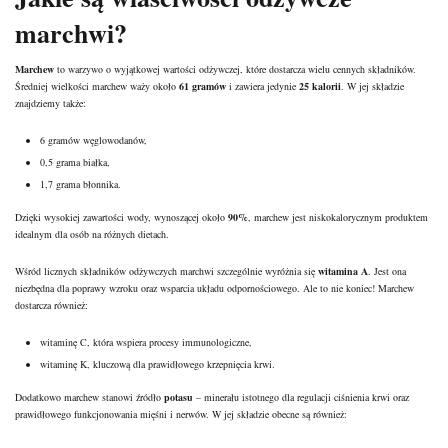
marchwi?
Marchew
to warzywo o wyjątkowej wartości odżywczej, które dostarcza wielu cennych składników.
Średniej wielkości marchew waży około
61 gramów
i zawiera jedynie
25 kalorii
. W jej składzie
znajdziemy także:
6 gramów węglowodanów,
0,5 grama białka,
1,7 grama błonnika.
Dzięki wysokiej zawartości wody, wynoszącej około
90%
, marchew jest niskokalorycznym produktem
idealnym dla osób na różnych dietach.
Wśród licznych składników odżywczych marchwi szczególnie wyróżnia się
witamina A
. Jest ona
niezbędna dla poprawy wzroku oraz wsparcia układu odpornościowego. Ale to nie koniec! Marchew
dostarcza również:
witaminę C, która wspiera procesy immunologiczne,
witaminę K
, kluczową dla prawidłowego krzepnięcia krwi.
Dodatkowo marchew stanowi źródło
potasu
– minerału istotnego dla regulacji ciśnienia krwi oraz
prawidłowego funkcjonowania mięśni i nerwów. W jej składzie obecne są również: