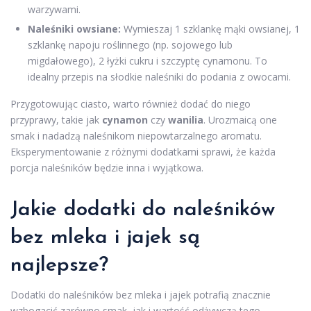
warzywami.
Naleśniki owsiane:
Wymieszaj 1 szklankę mąki owsianej, 1
szklankę napoju roślinnego (np. sojowego lub
migdałowego), 2 łyżki cukru i szczyptę cynamonu. To
idealny przepis na słodkie naleśniki do podania z owocami.
Przygotowując ciasto, warto również dodać do niego
przyprawy, takie jak
cynamon
czy
wanilia
. Urozmaicą one
smak i nadadzą naleśnikom niepowtarzalnego aromatu.
Eksperymentowanie z różnymi dodatkami sprawi, że każda
porcja naleśników będzie inna i wyjątkowa.
Jakie dodatki do naleśników
bez mleka i jajek są
najlepsze?
Dodatki do naleśników bez mleka i jajek potrafią znacznie
wzbogacić zarówno smak, jak i wartość odżywczą tego