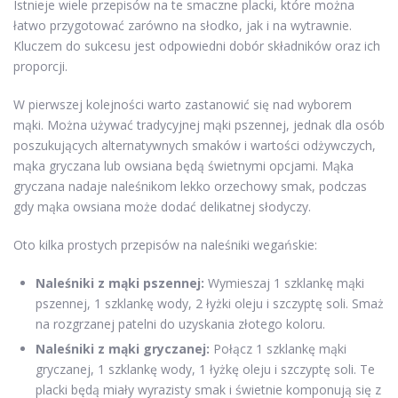
Istnieje wiele przepisów na te smaczne placki, które można
łatwo przygotować zarówno na słodko, jak i na wytrawnie.
Kluczem do sukcesu jest odpowiedni dobór składników oraz ich
proporcji.
W pierwszej kolejności warto zastanowić się nad wyborem
mąki. Można używać tradycyjnej mąki pszennej, jednak dla osób
poszukujących alternatywnych smaków i wartości odżywczych,
mąka gryczana lub owsiana będą świetnymi opcjami. Mąka
gryczana nadaje naleśnikom lekko orzechowy smak, podczas
gdy mąka owsiana może dodać delikatnej słodyczy.
Oto kilka prostych przepisów na naleśniki wegańskie:
Naleśniki z mąki pszennej:
Wymieszaj 1 szklankę mąki
pszennej, 1 szklankę wody, 2 łyżki oleju i szczyptę soli. Smaż
na rozgrzanej patelni do uzyskania złotego koloru.
Naleśniki z mąki gryczanej:
Połącz 1 szklankę mąki
gryczanej, 1 szklankę wody, 1 łyżkę oleju i szczyptę soli. Te
placki będą miały wyrazisty smak i świetnie komponują się z