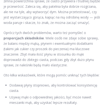
zimna powierzchnia sprawi, że ciasto przywiera i trudniej będzie
je przewrócić. Zaleca się, aby patelnia była dobrze rozgrzana,
ale nie na tyle, aby wytworzyć dym. Można przetestować, czy
jest wystarczająco gorąca, kapiąc na nią odrobinę wody — jeśli
woda paruje i skacze, to znak, że można zacząć smażyć.
Oprócz tych dwóch problemów, warto też pomyśleć o
proporcjach składników
. Wiele osób nie zdaje sobie sprawy,
że balans między mąką, płynem i ewentualnymi dodatkami
(takimi jak cukier czy proszek do pieczenia) ma kluczowe
znaczenie. Zbyt mała ilość płynu w stosunku do mąki
doprowadzi do zbitego ciasta, podczas gdy zbyt dużo płynu
sprawi, że naleśniki będą mało elastyczne.
Oto kilka wskazówek, które mogą pomóc uniknąć tych błędów:
Dodawaj płyny stopniowo, aby kontrolować konsystencję
ciasta.
Używaj mąki o odpowiedniej jakości, być może nawet
mieszanki mąk, aby uzyskać lepsze rezultaty.