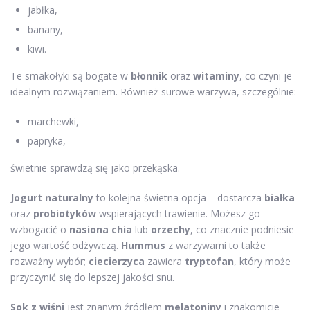
jabłka,
banany,
kiwi.
Te smakołyki są bogate w
błonnik
oraz
witaminy
, co czyni je
idealnym rozwiązaniem. Również surowe warzywa, szczególnie:
marchewki,
papryka,
świetnie sprawdzą się jako przekąska.
Jogurt naturalny
to kolejna świetna opcja – dostarcza
białka
oraz
probiotyków
wspierających trawienie. Możesz go
wzbogacić o
nasiona chia
lub
orzechy
, co znacznie podniesie
jego wartość odżywczą.
Hummus
z warzywami to także
rozważny wybór;
ciecierzyca
zawiera
tryptofan
, który może
przyczynić się do lepszej jakości snu.
Sok z wiśni
jest znanym źródłem
melatoniny
i znakomicie