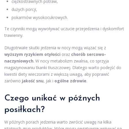
ciężkostrawnych potraw,
dużych porcji,
pokarmów wysokocukrowych.
Te czynniki mogą wywoływać uczucie przejedzenia i dyskomfort
trawienny.
Długotrwałe skutki jedzenia w nocy mogą wiązać się z
wyższym ryzykiem otyłości
oraz
chorób sercowo-
naczyniowych
. W nocy metabolizm zwalnia, co sprzyja
magazynowaniu tkanki tłuszczowej. Dlatego warto podejść do
kwestii diety wieczorami z większą uwagą, aby poprawić
zarówno
jakość snu
, jak i
ogólne zdrowie
.
Czego unikać w późnych
posiłkach?
W późnych porach jedzenia warto zwrócić uwagę na kilka
istotnych grup produktów, które mogą negatywnie wpływać na