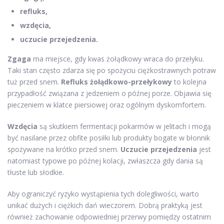
refluks,
wzdęcia,
uczucie przejedzenia.
Zgaga
ma miejsce, gdy kwas żołądkowy wraca do przełyku.
Taki stan często zdarza się po spożyciu ciężkostrawnych potraw
tuż przed snem.
Refluks żołądkowo-przełykowy
to kolejna
przypadłość związana z jedzeniem o późnej porze. Objawia się
pieczeniem w klatce piersiowej oraz ogólnym dyskomfortem.
Wzdęcia
są skutkiem fermentacji pokarmów w jelitach i mogą
być nasilane przez obfite posiłki lub produkty bogate w błonnik
spożywane na krótko przed snem.
Uczucie przejedzenia
jest
natomiast typowe po późnej kolacji, zwłaszcza gdy dania są
tłuste lub słodkie.
Aby ograniczyć ryzyko wystąpienia tych dolegliwości, warto
unikać dużych i ciężkich dań wieczorem. Dobrą praktyką jest
również zachowanie odpowiedniej przerwy pomiędzy ostatnim