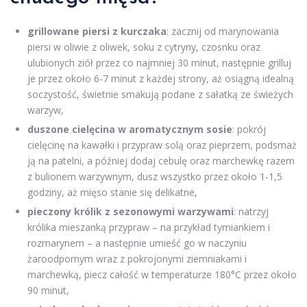
grillowane piersi z kurczaka
: zacznij od marynowania
piersi w oliwie z oliwek, soku z cytryny, czosnku oraz
ulubionych ziół przez co najmniej 30 minut, następnie grilluj
je przez około 6-7 minut z każdej strony, aż osiągną idealną
soczystość, świetnie smakują podane z sałatką ze świeżych
warzyw,
duszone cielęcina w aromatycznym sosie
: pokrój
cielęcinę na kawałki i przypraw solą oraz pieprzem, podsmaż
ją na patelni, a później dodaj cebulę oraz marchewkę razem
z bulionem warzywnym, dusz wszystko przez około 1-1,5
godziny, aż mięso stanie się delikatne,
pieczony królik z sezonowymi warzywami
: natrzyj
królika mieszanką przypraw – na przykład tymiankiem i
rozmarynem – a następnie umieść go w naczyniu
żaroodpornym wraz z pokrojonymi ziemniakami i
marchewką, piecz całość w temperaturze 180°C przez około
90 minut,