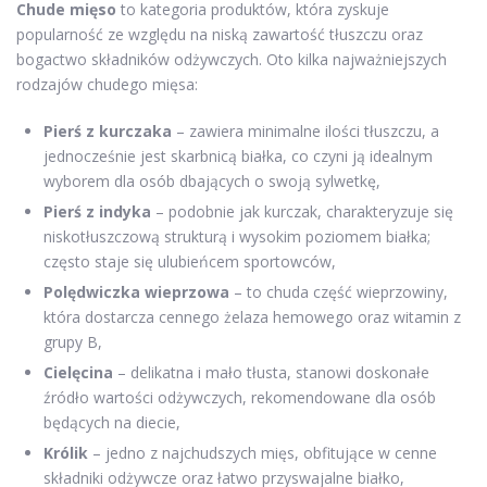
Chude mięso
to kategoria produktów, która zyskuje
popularność ze względu na niską zawartość tłuszczu oraz
bogactwo składników odżywczych. Oto kilka najważniejszych
rodzajów chudego mięsa:
Pierś z kurczaka
– zawiera minimalne ilości tłuszczu, a
jednocześnie jest skarbnicą białka, co czyni ją idealnym
wyborem dla osób dbających o swoją sylwetkę,
Pierś z indyka
– podobnie jak kurczak, charakteryzuje się
niskotłuszczową strukturą i wysokim poziomem białka;
często staje się ulubieńcem sportowców,
Polędwiczka wieprzowa
– to chuda część wieprzowiny,
która dostarcza cennego żelaza hemowego oraz witamin z
grupy B,
Cielęcina
– delikatna i mało tłusta, stanowi doskonałe
źródło wartości odżywczych, rekomendowane dla osób
będących na diecie,
Królik
– jedno z najchudszych mięs, obfitujące w cenne
składniki odżywcze oraz łatwo przyswajalne białko,