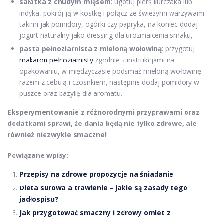
sałatka z chudym mięsem
: ugotuj pierś kurczaka lub
indyka, pokrój ją w kostkę i połącz ze świeżymi warzywami
takimi jak pomidory, ogórki czy papryka, na koniec dodaj
jogurt naturalny jako dressing dla urozmaicenia smaku,
pasta pełnoziarnista z mieloną wołowiną
: przygotuj
makaron pełnoziarnisty
zgodnie z instrukcjami na
opakowaniu, w międzyczasie podsmaż mieloną wołowinę
razem z cebulą i czosnkiem, następnie dodaj pomidory w
puszce oraz bazylię dla aromatu.
Eksperymentowanie z różnorodnymi przyprawami oraz
dodatkami sprawi, że dania będą nie tylko zdrowe, ale
również niezwykle smaczne!
Powiązane wpisy:
Przepisy na zdrowe propozycje na śniadanie
Dieta surowa a trawienie – jakie są zasady tego
jadłospisu?
Jak przygotować smaczny i zdrowy omlet z