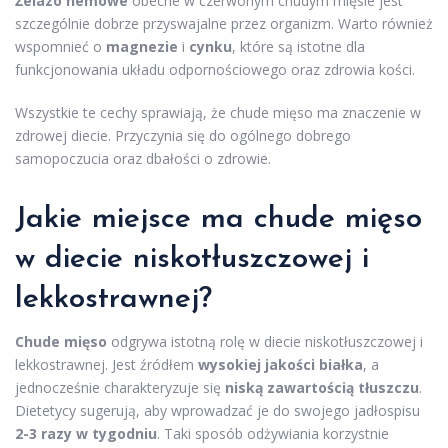
Żelazo hemowe
obecne w czerwonym chudym mięsie jest
szczególnie dobrze przyswajalne przez organizm. Warto również
wspomnieć o
magnezie
i
cynku
, które są istotne dla
funkcjonowania układu odpornościowego oraz zdrowia kości.
Wszystkie te cechy sprawiają, że chude mięso ma znaczenie w
zdrowej diecie. Przyczynia się do ogólnego dobrego
samopoczucia oraz dbałości o zdrowie.
Jakie miejsce ma chude mięso
w diecie niskotłuszczowej i
lekkostrawnej?
Chude mięso
odgrywa istotną rolę w diecie niskotłuszczowej i
lekkostrawnej. Jest źródłem
wysokiej jakości białka
, a
jednocześnie charakteryzuje się
niską zawartością tłuszczu
.
Dietetycy sugerują, aby wprowadzać je do swojego jadłospisu
2-3 razy w tygodniu
. Taki sposób odżywiania korzystnie