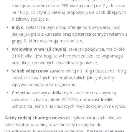
rodzajów, zawiera około 23% białka i mniej niż 2 g tłuszczu
na 100 g, co czyni ją idealną propozycją dla osób dbających
o zdrowy styl życia,
Indyk
, zwłaszcza jego udka, oferuje porównywalną ilość
białka jak pierś z kurczaka oraz dostarcza cennych witamin z
grupy B, które wspierają metabolizm,
Wołowina w wersji chudej
, taka jak polędwica, ma około
21% białka i jest bogata w hemowe żelazo, co wspomaga
produkcję czerwonych krwinek w organizmie,
Schab wieprzowy
zawiera mniej niż 10 g tłuszczu na 100 g
i dostarcza ważnych minerałów, takich jak cynk, który
wpływa na odporność organizmu,
Cielęcina
zachwyca delikatnym smakiem oraz wysoką
zawartością białka (około 20-22%), natomiast
królik
uchodzi za jedno z najchudszych mięs dostępnych na rynku.
Każdy rodzaj chudego mięsa
nie tylko dostarcza białko, ale
także istotne witaminy oraz minerały niezbędne do
prawidłowego funkcjonowania organizmu.
Dlatego stanowią