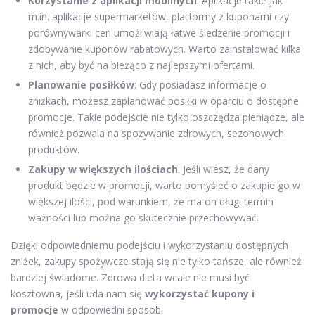
Korzystanie z aplikacji mobilnych
: Aplikacje takie jak
m.in. aplikacje supermarketów, platformy z kuponami czy
porównywarki cen umożliwiają łatwe śledzenie promocji i
zdobywanie kuponów rabatowych. Warto zainstalować kilka
z nich, aby być na bieżąco z najlepszymi ofertami.
Planowanie posiłków
: Gdy posiadasz informacje o
zniżkach, możesz zaplanować posiłki w oparciu o dostępne
promocje. Takie podejście nie tylko oszczędza pieniądze, ale
również pozwala na spożywanie zdrowych, sezonowych
produktów.
Zakupy w większych ilościach
: Jeśli wiesz, że dany
produkt będzie w promocji, warto pomyśleć o zakupie go w
większej ilości, pod warunkiem, że ma on długi termin
ważności lub można go skutecznie przechowywać.
Dzięki odpowiedniemu podejściu i wykorzystaniu dostępnych
zniżek, zakupy spożywcze stają się nie tylko tańsze, ale również
bardziej świadome. Zdrowa dieta wcale nie musi być
kosztowna, jeśli uda nam się
wykorzystać kupony i
promocje
w odpowiedni sposób.