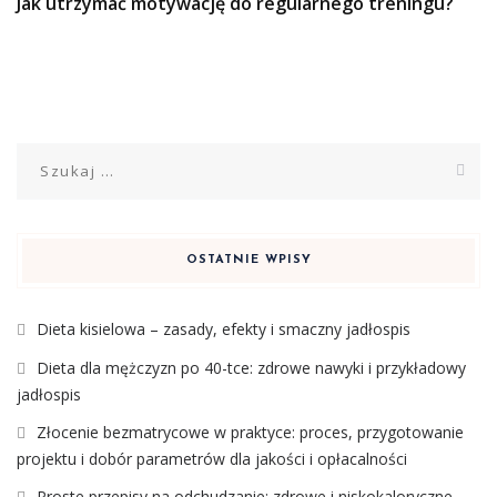
Jak utrzymać motywację do regularnego treningu?
Szukaj:
OSTATNIE WPISY
Dieta kisielowa – zasady, efekty i smaczny jadłospis
Dieta dla mężczyzn po 40-tce: zdrowe nawyki i przykładowy
jadłospis
Złocenie bezmatrycowe w praktyce: proces, przygotowanie
projektu i dobór parametrów dla jakości i opłacalności
Proste przepisy na odchudzanie: zdrowe i niskokaloryczne