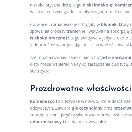
niskokaloryczną dietę. Jego
niski indeks glikemicz
we krwi, co czyni go doskonałym wyborem dla diabe
Co więcej, romanesco jest bogaty w
błonnik
, który
spowalnia procesy trawienne i wpływa na absorpcję 
Niskokaloryczność
tego warzywa – jedynie około 30
jednocześnie wzbogacając posiłki w wartościowe skł
Nie można również zapominać o bogactwie
witami
diety może wspierać nie tylko zarządzanie cukrzycą, 
stylu życia.
Prozdrowotne właściwośc
Romanesco
to niezwykłe warzywo, które dostarcza 
odżywczych. Zawiera
glukozynolany
oraz
przeciwu
znacząco zmniejszyć ryzyko nowotworów, zwłaszcz
odpornościowy
i działa przeciwzapalnie.