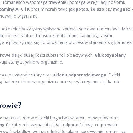
o
, romanesco wspomaga trawienie i pomaga w regulacji poziomu
taminy A, C i K
oraz minerały takie jak
potas
,
żelazo
czy
magnez
jonowanie organizmu.
o może mieć pozytywny wpływ na zdrowie sercowo-naczyniowe. Może
lu
, co jest istotne dla osób z problemami kardiologicznymi.
ie przyczyniają się do opóźnienia procesów starzenia się komórek.
rowe
dzięki dużej ilości substancji bioaktywnych.
Glukozynolany
ukują stany zapalne w organizmie.
sco na zdrowie skóry oraz
układu odpornościowego
. Dzięki
 barierę ochronną organizmu oraz sprzyja regeneracji tkanek
rowie?
e na nasze zdrowie dzięki bogactwu witamin, minerałów oraz
ny C
skutecznie wzmacnia układ odpornościowy, co pozwala
ralizować szkodliwe wolne rodniki. Regularne spożywanie romanesco