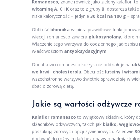
Romanesco
, znane również jako zielony kalafior,
witaminę A
,
C
i
K
oraz te z grupy
B
, dostarcza także
niska kaloryczność – jedynie
30 kcal na 100 g
– spra
Obfitość
błonnika
wspiera prawidłowe funkcjonowan
więcej, romanesco zawiera
glukozynolany
, które 
Włączenie tego warzywa do codziennego jadłospisu m
właściwościom
antyoksydacyjnym
.
Dodatkowo romanesco korzystnie oddziałuje na
ukł
we krwi
i
cholesterolu
. Obecność
luteiny
i
witami
wszechstronne warzywo świetnie sprawdzi się w wiel
dbać o zdrową dietę.
Jakie są wartości odżywcze
Kalafior romanesco
to wyjątkowy składnik, który d
składników odżywczych, takich jak
białko
,
węglowo
poszukują zdrowych opcji żywieniowych. Zaledwie
30
dodawać do różnych dań bez obawy o nadmiar kalori