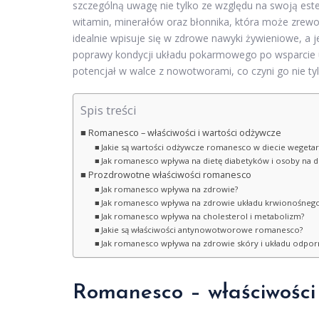
szczególną uwagę nie tylko ze względu na swoją este
witamin, minerałów oraz błonnika, która może zrewo
idealnie wpisuje się w zdrowe nawyki żywieniowe, a 
poprawy kondycji układu pokarmowego po wsparcie 
potencjał w walce z nowotworami, co czyni go nie t
Spis treści
Romanesco – właściwości i wartości odżywcze
Jakie są wartości odżywcze romanesco w diecie wegetari
Jak romanesco wpływa na dietę diabetyków i osoby na di
Prozdrowotne właściwości romanesco
Jak romanesco wpływa na zdrowie?
Jak romanesco wpływa na zdrowie układu krwionośnego i
Jak romanesco wpływa na cholesterol i metabolizm?
Jakie są właściwości antynowotworowe romanesco?
Jak romanesco wpływa na zdrowie skóry i układu odpo
Romanesco – właściwości 