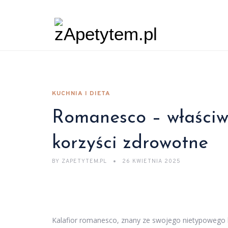
KUCHNIA I DIETA
Romanesco – właściwo
korzyści zdrowotne
BY
ZAPETYTEM.PL
26 KWIETNIA 2025
Kalafior romanesco, znany ze swojego nietypowego k