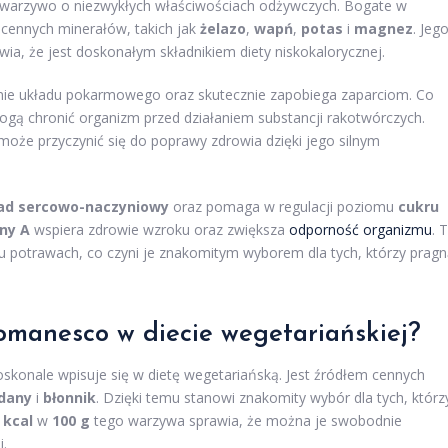
 to warzywo o niezwykłych właściwościach odżywczych. Bogate w
 cennych minerałów, takich jak
żelazo
,
wapń
,
potas
i
magnez
. Jeg
wia, że jest doskonałym składnikiem diety niskokalorycznej.
ie układu pokarmowego oraz skutecznie zapobiega zaparciom. Co
mogą chronić organizm przed działaniem substancji rakotwórczych.
oże przyczynić się do poprawy zdrowia dzięki jego silnym
ad sercowo-naczyniowy
oraz pomaga w regulacji poziomu
cukru
ny A
wspiera zdrowie wzroku oraz zwiększa
odporność organizmu
. 
u potrawach, co czyni je znakomitym wyborem dla tych, którzy prag
 romanesco w
diecie wegetariańskiej
?
oskonale wpisuje się w dietę wegetariańską. Jest źródłem cennych
dany
i
błonnik
. Dzięki temu stanowi znakomity wybór dla tych, którz
 kcal
w
100 g
tego warzywa sprawia, że można je swobodnie
i.