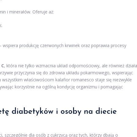
n i minerałów. Oferuje aż:
y,
– wspiera produkcję czerwonych krwinek oraz poprawia procesy
 C
, która nie tylko wzmacnia układ odpornościowy, ale również dział
zywie przyczynia się do zdrowia układu pokarmowego, wspierając
ym wszystkim właściwościom kalafior romanesco staje się niezwykle
ywając korzystnie na ogólną kondycję organizmu i pomagając
etę diabetyków i
osoby na diecie
, szczególnie dla osób z cukrzycą oraz tych, którzy dbają o