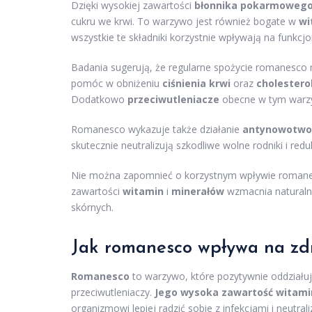
Dzięki wysokiej zawartości
błonnika pokarmoweg
cukru we krwi. To warzywo jest również bogate w
wi
wszystkie te składniki korzystnie wpływają na funkc
Badania sugerują, że regularne spożycie romanesc
pomóc w obniżeniu
ciśnienia krwi
oraz
cholestero
Dodatkowo
przeciwutleniacze
obecne w tym warzyw
Romanesco wykazuje także działanie
antynowotwo
skutecznie neutralizują szkodliwe wolne rodniki i red
Nie można zapomnieć o korzystnym wpływie romane
zawartości
witamin
i
minerałów
wzmacnia naturalną
skórnych.
Jak romanesco wpływa na zd
Romanesco
to warzywo, które pozytywnie oddziałuj
przeciwutleniaczy.
Jego wysoka zawartość witami
organizmowi lepiej radzić sobie z infekcjami i neut