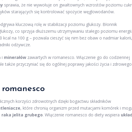
ny
sprawia, że nie wywołuje on gwałtownych wzrostów poziomu cukr
tyków starających się kontrolować spożycie węglowodanów.
 odgrywa kluczową rolę w stabilizacji poziomu glukozy. Błonnik
glukozy, co sprzyja dłuższemu utrzymywaniu stałego poziomu energii
 kcal na 100 g – pozwala cieszyć się nim bez obaw o nadmiar kalorii
adniki odżywcze.
n
i
minerałów
zawartych w romanesco. Włączenie go do codziennej
ale także przyczyniać się do ogólnej poprawy jakości życia i zdrowego
i romanesco
licznych korzyści zdrowotnych dzięki bogactwu składników
tleniacze
, które chronią organizm przed mutacjami komórek i mog
a
raka jelita grubego
. Włączenie romanesco do diety wspiera
ukła