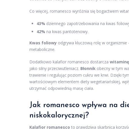
Co więcej, romanesco wyróżnia się bogactwem witami
43%
dziennego zapotrzebowania na kwas foliow
42%
na kwas pantotenowy.
Kwas foliowy
odgrywa kluczową rolę w organizmie 
metaboliczne.
Dodatkowo kalafior romanesco dostarcza
witaminę
jako silny przeciwutleniacz.
Błonnik
obecny w tym war
trawienie i regulując poziom cukru we krwi. Dzięki t
wartościowym elementem diety wegetariańskiej, wpł
utrzymać odpowiednią masę ciała.
Jak romanesco wpływa na di
niskokalorycznej?
Kalafior romanesco
to prawdziwa skarbnica korzyści