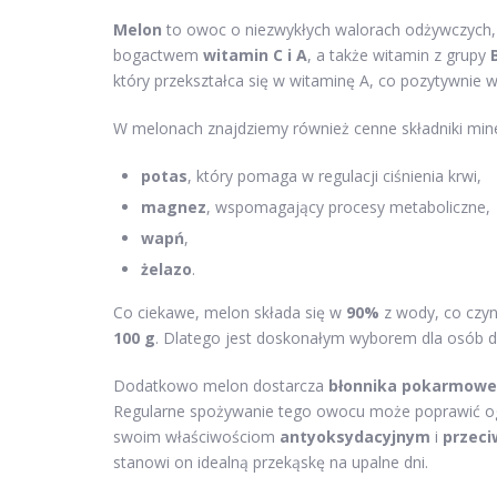
Melon
to owoc o niezwykłych walorach odżywczych, k
bogactwem
witamin C i A
, a także witamin z grupy
który przekształca się w witaminę A, co pozytywnie 
W melonach znajdziemy również cenne składniki miner
potas
, który pomaga w regulacji ciśnienia krwi,
magnez
, wspomagający procesy metaboliczne,
wapń
,
żelazo
.
Co ciekawe, melon składa się w
90%
z wody, co czyn
100 g
. Dlatego jest doskonałym wyborem dla osób db
Dodatkowo melon dostarcza
błonnika pokarmow
Regularne spożywanie tego owocu może poprawić ogó
swoim właściwościom
antyoksydacyjnym
i
przec
stanowi on idealną przekąskę na upalne dni.