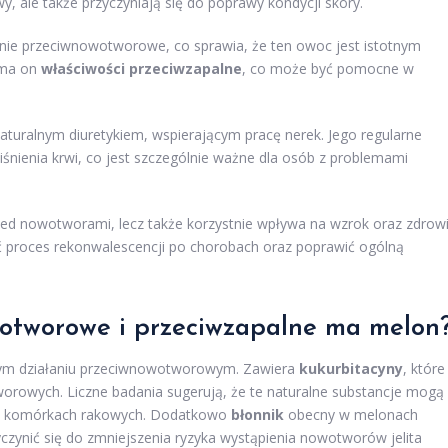
y, ale także przyczyniają się do poprawy kondycji skóry.
ie przeciwnowotworowe, co sprawia, że ten owoc jest istotnym
 ma on
właściwości przeciwzapalne
, co może być pomocne w
uralnym diuretykiem, wspierającym pracę nerek. Jego regularne
ciśnienia krwi, co jest szczególnie ważne dla osób z problemami
zed nowotworami, lecz także korzystnie wpływa na wzrok oraz zdrow
ć proces rekonwalescencji po chorobach oraz poprawić ogólną
wotworowe i przeciwzapalne ma melon
tym działaniu przeciwnowotworowym. Zawiera
kukurbitacyny
, które
owych. Liczne badania sugerują, że te naturalne substancje mogą
 w komórkach rakowych. Dodatkowo
błonnik
obecny w melonach
ynić się do zmniejszenia ryzyka wystąpienia nowotworów jelita