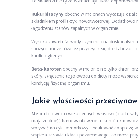
Te składniki nie tylko wzmacniają układ odpornościow
Kukurbitacyny
obecne w melonach wykazują działan
składnikiem profilaktyki nowotworowej. Dodatkowo
łagodzeniu stanów zapalnych w organizmie.
Wysoka zawartość wody czyni melona doskonałym nat
spożycie może również przyczynić się do stabilizacji 
kardiologicznymi.
Beta-karoten
obecny w melonie nie tylko chroni pr
skóry. Włączenie tego owocu do diety może wspiera
kondycję fizyczną organizmu.
Jakie właściwości przeciwno
Melon
to owoc o wielu cennych właściwościach, w 
mają zdolność hamowania wzrostu komórek nowotwor
wpływać na cykl komórkowy i indukować apoptozę
wspiera zdrowie układu pokarmowego, co może przycz