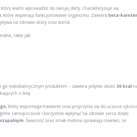
tóry warto wprowadzić do swojej diety. Charakteryzuje się
B
, które wspierają funkcjonowanie organizmu. Zawiera
beta-karote
wpływa na zdrowie skóry oraz wzrok.
alne, takie jak:
i go niskokalorycznym produktem – zawiera jedynie około
36 kcal
n
ających o linię.
ego
, który wspomaga trawienie oraz przyczynia się do uczucia sytości
lne samopoczucie i korzystnie wpłynąć na zdrowie serca dzięki
iwzapalnym
. Świeżość oraz smak melona sprawiają również, że