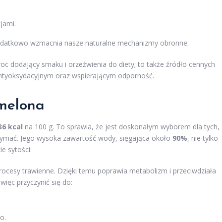
jami.
 dodatkowo wzmacnia nasze naturalne mechanizmy obronne.
c dodający smaku i orzeźwienia do diety; to także źródło cennych
antyoksydacyjnym oraz wspierającym odporność.
 melona
36 kcal
na 100 g. To sprawia, że jest doskonałym wyborem dla tych,
rzymać. Jego wysoka zawartość wody, sięgająca około
90%
, nie tylko
e sytości.
rocesy trawienne. Dzięki temu poprawia metabolizm i przeciwdziała
ięc przyczynić się do:
o.