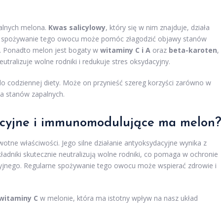
alnych melona.
Kwas salicylowy
, który się w nim znajduje, działa
ne spożywanie tego owocu może pomóc złagodzić objawy stanów
. Ponadto melon jest bogaty w
witaminy C i A
oraz
beta-karoten
,
utralizuje wolne rodniki i redukuje stres oksydacyjny.
 codziennej diety. Może on przynieść szereg korzyści zarówno w
ia stanów zapalnych.
dacyjne i immunomodulujące ma melon
otne właściwości. Jego silne działanie antyoksydacyjne wynika z
kładniki skutecznie neutralizują wolne rodniki, co pomaga w ochronie
yjnego. Regularne spożywanie tego owocu może wspierać zdrowie i
witaminy C
w melonie, która ma istotny wpływ na nasz układ