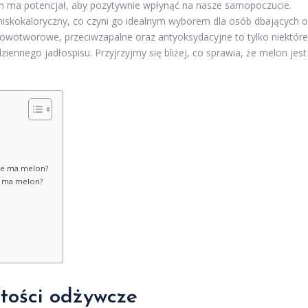
lon ma potencjał, aby pozytywnie wpłynąć na nasze samopoczucie.
niskokaloryczny, co czyni go idealnym wyborem dla osób dbających o
wnowotworowe, przeciwzapalne oraz antyoksydacyjne to tylko niektóre
ennego jadłospisu. Przyjrzyjmy się bliżej, co sprawia, że melon jest
ne ma melon?
e ma melon?
rtości odżywcze