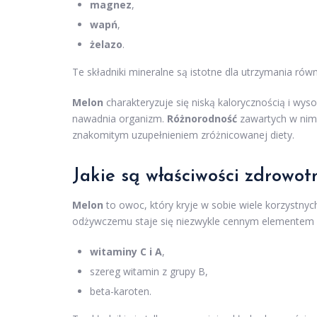
magnez
,
wapń
,
żelazo
.
Te składniki mineralne są istotne dla utrzymania równ
Melon
charakteryzuje się niską kalorycznością i w
nawadnia organizm.
Różnorodność
zawartych w nim 
znakomitym uzupełnieniem zróżnicowanej diety.
Jakie są właściwości zdrowo
Melon
to owoc, który kryje w sobie wiele korzystny
odżywczemu staje się niezwykle cennym elementem c
witaminy C i A
,
szereg witamin z grupy B,
beta-karoten.