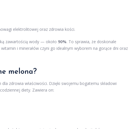
owagi elektrolitowej oraz zdrowia kości.
ysoką zawartością wody — około
90%
. To sprawia, że doskonale
witamin i minerałów czyni go idealnym wyborem na gorące dni oraz
tne melona?
ch dla zdrowia właściwości. Dzięki swojemu bogatemu składowi
odziennej diety. Zawiera on: