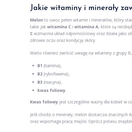
Jakie witaminy i minerały za
Melon
to owoc pełen witamin i minerałów, który stan
takie jak
witamina C
i
witamina A
, które są niezb
C
wzmacnia układ odpornościowy oraz działa jako si
zdrowie oczu oraz kondycję skóry.
Warto również zwrócić uwagę na witaminy z grupy B,
B1
(tiamina),
B2
(ryboflawina),
B3
(niacyna),
kwas foliowy
.
Kwas foliowy
jest szczególnie ważny dla kobiet w ci
Jeśli chodzi o minerały, melon dostarcza znacznych il
oraz wspomaga pracę mięśni. Oprócz potasu znajdz