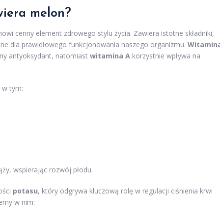
wiera melon?
owi cenny element zdrowego stylu życia. Zawiera istotne składniki,
ędne dla prawidłowego funkcjonowania naszego organizmu.
Witamin
lny antyoksydant, natomiast
witamina A
korzystnie wpływa na
 w tym:
ąży, wspierając rozwój płodu.
ości
potasu
, który odgrywa kluczową rolę w regulacji ciśnienia krwi
iemy w nim: