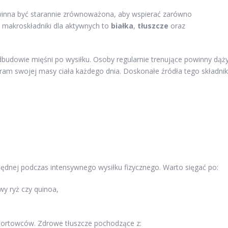
nna być starannie zrównoważona, aby wspierać zarówno
e makroskładniki dla aktywnych to
białka
,
tłuszcze
oraz
budowie mięśni po wysiłku. Osoby regularnie trenujące powinny dąż
ram swojej masy ciała każdego dnia. Doskonałe źródła tego składni
będnej podczas intensywnego wysiłku fizycznego. Warto sięgać po:
wy ryż czy quinoa,
portowców. Zdrowe tłuszcze pochodzące z: