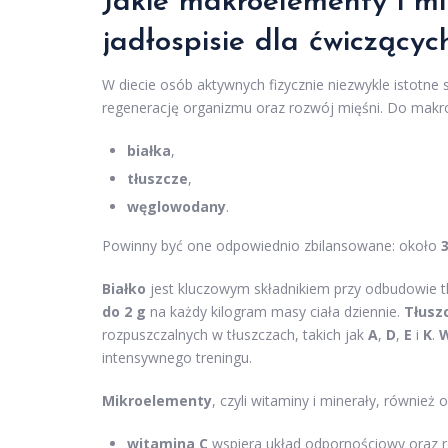
Jakie makroelementy i m
jadłospisie dla ćwiczącyc
W diecie osób aktywnych fizycznie niezwykle istotn
regenerację organizmu oraz rozwój mięśni. Do makr
białka
,
tłuszcze
,
węglowodany
.
Powinny być one odpowiednio zbilansowane: około
Białko
jest kluczowym składnikiem przy odbudowie t
do 2 g
na każdy kilogram masy ciała dziennie.
Tłusz
rozpuszczalnych w tłuszczach, takich jak
A
,
D
,
E
i
K
.
intensywnego treningu.
Mikroelementy
, czyli witaminy i minerały, równie
witamina C
wspiera układ odpornościowy oraz r