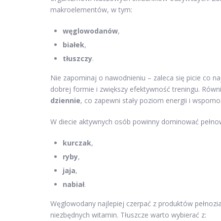
makroelementów, w tym:
węglowodanów
,
białek
,
tłuszczy
.
Nie zapominaj o nawodnieniu – zaleca się picie co n
dobrej formie i zwiększy efektywność treningu. Równie
dziennie
, co zapewni stały poziom energii i wspomo
W diecie aktywnych osób powinny dominować pełnowar
kurczak
,
ryby
,
jaja
,
nabiał
.
Węglowodany najlepiej czerpać z produktów pełnozia
niezbędnych witamin. Tłuszcze warto wybierać z: