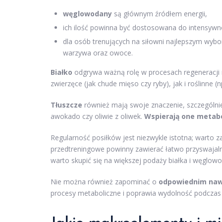
węglowodany
są głównym źródłem energii,
ich ilość powinna być dostosowana do intensywn
dla osób trenujących na siłowni najlepszym wyb
warzywa oraz owoce.
Białko
odgrywa ważną rolę w procesach regeneracji 
zwierzęce (jak chude mięso czy ryby), jak i roślinne (n
Tłuszcze
również mają swoje znaczenie, szczególni
awokado czy oliwie z oliwek.
Wspierają one metabo
Regularność posiłków jest niezwykle istotna; warto
przedtreningowe powinny zawierać łatwo przyswajaln
warto skupić się na większej podaży białka i węglowo
Nie można również zapominać o
odpowiednim naw
procesy metaboliczne i poprawia wydolność podczas