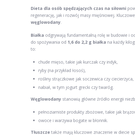
Dieta dla osób spędzających czas na siłowni
powi
regenerację, jak i rozwój masy mięśniowej. Kluczow
węglowodany
.
Białka
odgrywają fundamentalną rolę w budowie i od
do spożywania od
1,6 do 2,2 g białka
na każdy kilog
to:
chude mięso, takie jak kurczak czy indyk,
ryby (na przykład łosoś),
rośliny strączkowe jak soczewica czy ciecierzyca,
nabiał, w tym jogurt grecki czy twaróg.
Węglowodany
stanowią główne źródło energii niez
pełnoziarniste produkty zbożowe, takie jak brązo
owoce i warzywa bogate w błonnik.
Tłuszcze
także mają kluczowe znaczenie w diecie s