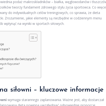
owiednia podaż makroskładników – białka, węglowodanów i tłuszczó
osiłków tworzy fundament zdrowego stylu życia sportowca. Co więce
any do indywidualnych celów treningowych, co sprawia, że dieta
tki. Zrozumienie, jakie elementy są niezbędne w codziennym menu
ób wpłynąć na wyniki w sportach siłowych.
cje
iczące?
dłospisie dla ćwiczących?
nych fizycznie?
ie?
na siłowni – kluczowe informacje
owni
wymaga starannego zaplanowania. Ważne jest, aby dostarczał
ilansowana dieta powinna uwzględniać odpowiednie proporcje