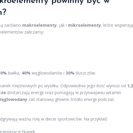
ikroelementy powinny być w
h?
e są zarówno
makroelementy
, jak i
mikroelementy
, które wspierają
oelementów zaliczamy:
30%
białka,
40%
węglowodanów i
30%
tłuszczów.
kanek mięśniowych po wysiłku. Odpowiednia jego ilość wynosi od
1,2
cze
dostarczają energii oraz pomagają w przyswajaniu witamin
Węglowodany
zaś stanowią główne źródło energii podczas
ż odgrywają ważną rolę w diecie sportowców. Na przykład:
egenerację tkanek,