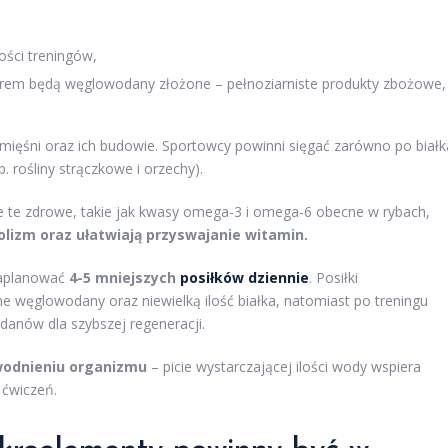
ości treningów,
orem będą węglowodany złożone – pełnoziarniste produkty zbożowe,
mięśni oraz ich budowie. Sportowcy powinni sięgać zarówno po białk
p. rośliny strączkowe i orzechy).
e te zdrowe, takie jak kwasy omega-3 i omega-6 obecne w rybach,
lizm oraz ułatwiają przyswajanie witamin.
 zaplanować
4-5 mniejszych
posiłków dziennie
. Posiłki
e węglowodany oraz niewielką ilość białka, natomiast po treningu
danów dla szybszej regeneracji.
odnieniu organizmu
– picie wystarczającej ilości wody wspiera
 ćwiczeń.