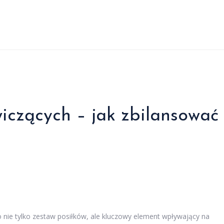
wiczących – jak zbilansować
to nie tylko zestaw posiłków, ale kluczowy element wpływający na