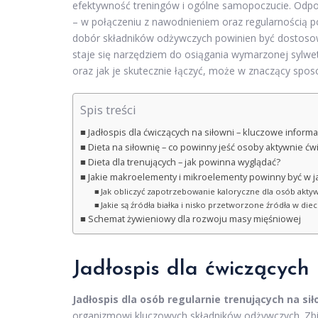
efektywność treningów i ogólne samopoczucie. Odp
– w połączeniu z nawodnieniem oraz regularnością p
dobór składników odżywczych powinien być dostosow
staje się narzędziem do osiągania wymarzonej sylwe
oraz jak je skutecznie łączyć, może w znaczący spos
Spis treści
Jadłospis dla ćwiczących na siłowni – kluczowe informa
Dieta na siłownię – co powinny jeść osoby aktywnie ćw
Dieta dla trenujących – jak powinna wyglądać?
Jakie makroelementy i mikroelementy powinny być w ja
Jak obliczyć zapotrzebowanie kaloryczne dla osób aktyw
Jakie są źródła białka i nisko przetworzone źródła w diec
Schemat żywieniowy dla rozwoju masy mięśniowej
Jadłospis dla ćwiczących 
Jadłospis dla osób regularnie trenujących na sił
organizmowi kluczowych składników odżywczych. Zb