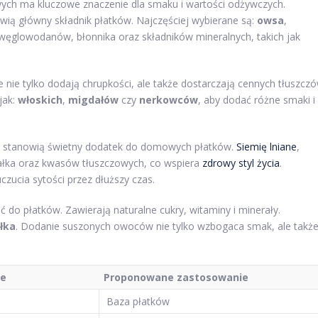
ch ma kluczowe znaczenie dla smaku i wartości odżywczych.
ą główny składnik płatków. Najczęściej wybierane są:
owsa
,
 węglowodanów, błonnika oraz składników mineralnych, takich jak
re nie tylko dodają chrupkości, ale także dostarczają cennych tłuszcz
jak:
włoskich
,
migdałów
czy
nerkowców
, aby dodać różne smaki i
eż stanowią świetny dodatek do domowych płatków.
Siemię lniane
,
białka oraz kwasów tłuszczowych, co wspiera
zdrowy styl życia
.
ucia sytości przez dłuższy czas.
 do płatków. Zawierają naturalne cukry, witaminy i minerały.
łka
. Dodanie suszonych owoców nie tylko wzbogaca smak, ale takż
ne
Proponowane zastosowanie
Baza płatków