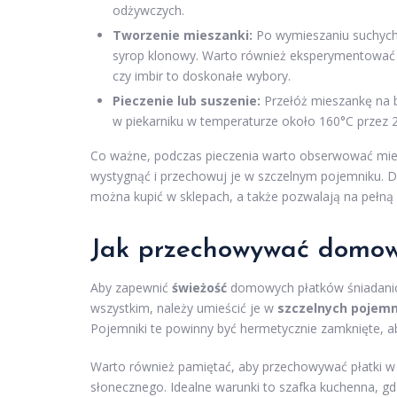
odżywczych.
Tworzenie mieszanki:
Po wymieszaniu suchych
syrop klonowy. Warto również eksperymentować 
czy imbir to doskonałe wybory.
Pieczenie lub suszenie:
Przełóż mieszankę na b
w piekarniku w temperaturze około 160°C przez 20
Co ważne, podczas pieczenia warto obserwować miesz
wystygnąć i przechowuj je w szczelnym pojemniku. D
można kupić w sklepach, a także pozwalają na pełn
Jak przechowywać domowe
Aby zapewnić
świeżość
domowych płatków śniadanio
wszystkim, należy umieścić je w
szczelnych pojem
Pojemniki te powinny być hermetycznie zamknięte, ab
Warto również pamiętać, aby przechowywać płatki 
słonecznego. Idealne warunki to szafka kuchenna, gd