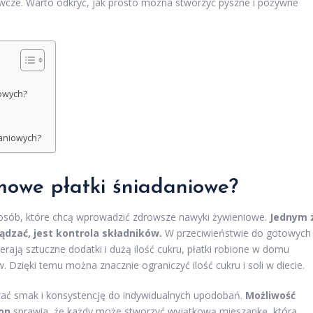
wcze. Warto odkryć, jak prosto można stworzyć pyszne i pożywne
iowych?
daniowych?
mowe płatki śniadaniowe?
osób, które chcą wprowadzić zdrowsze nawyki żywieniowe.
Jednym 
dzać, jest kontrola składników.
W przeciwieństwie do gotowych
rają sztuczne dodatki i dużą ilość cukru, płatki robione w domu
 Dzięki temu można znacznie ograniczyć ilość cukru i soli w diecie.
ać smak i konsystencję do indywidualnych upodobań.
Możliwość
on
sprawia, że każdy może stworzyć wyjątkową mieszankę, która