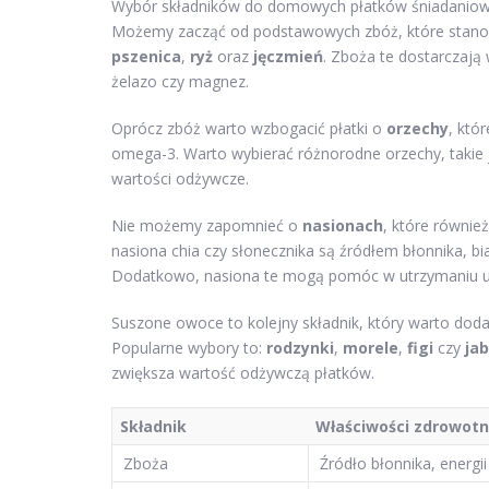
Wybór składników do domowych płatków śniadaniowy
Możemy zacząć od podstawowych zbóż, które stanowi
pszenica
,
ryż
oraz
jęczmień
. Zboża te dostarczają
żelazo czy magnez.
Oprócz zbóż warto wzbogacić płatki o
orzechy
, któ
omega-3. Warto wybierać różnorodne orzechy, takie 
wartości odżywcze.
Nie możemy zapomnieć o
nasionach
, które równi
nasiona chia czy słonecznika są źródłem błonnika, 
Dodatkowo, nasiona te mogą pomóc w utrzymaniu ucz
Suszone owoce to kolejny składnik, który warto dodać
Popularne wybory to:
rodzynki
,
morele
,
figi
czy
jab
zwiększa wartość odżywczą płatków.
Składnik
Właściwości zdrowot
Zboża
Źródło błonnika, energii