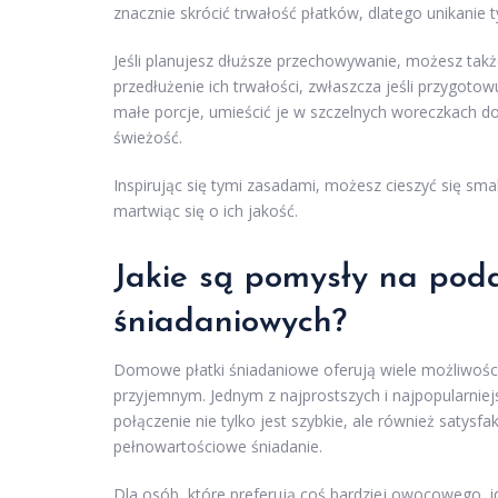
znacznie skrócić trwałość płatków, dlatego unikanie 
Jeśli planujesz dłuższe przechowywanie, możesz tak
przedłużenie ich trwałości, zwłaszcza jeśli przygotowu
małe porcje, umieścić je w szczelnych woreczkach do
świeżość.
Inspirując się tymi zasadami, możesz cieszyć się s
martwiąc się o ich jakość.
Jakie są pomysły na po
śniadaniowych?
Domowe płatki śniadaniowe oferują wiele możliwości
przyjemnym. Jednym z najprostszych i najpopularniej
połączenie nie tylko jest szybkie, ale również satys
pełnowartościowe śniadanie.
Dla osób, które preferują coś bardziej owocowego,