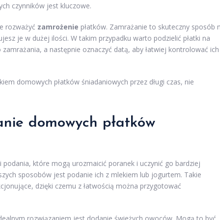
tych czynników jest kluczowe.
że rozważyć
zamrożenie
płatków. Zamrażanie to skuteczny sposób 
jesz je w dużej ilości. W takim przypadku warto podzielić płatki na
 zamrażania, a następnie oznaczyć datą, aby łatwiej kontrolować ich
makiem domowych płatków śniadaniowych przez długi czas, nie
danie domowych płatków
 podania, które mogą urozmaicić poranek i uczynić go bardziej
szych sposobów jest podanie ich z mlekiem lub jogurtem. Takie
fakcjonujące, dzięki czemu z łatwością można przygotować
 idealnym rozwiązaniem jest dodanie świeżych owoców. Mogą to być