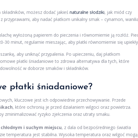
 składników, możesz dodać jakieś
naturalne słodziki
, jak miód czy
z przyprawami, aby nadać płatkom unikalny smak – cynamon, wanili
lachę wyłożoną papierem do pieczenia i równomiernie ją rozłóż. Pie
-30 minut, regularnie mieszając, aby płatki równomiernie się upiekły
ankę, aby uniknąć przypalenia. Po upieczeniu, daj płatkom
omowe płatki śniadaniowe to zdrowa alternatywa dla tych, które
ą dowolność w doborze smaków i składników.
 płatki śniadaniowe?
wych, kluczowe jest ich odpowiednie przechowywanie. Przede
nikach
, które ochronią je przed działaniem wilgoci oraz powietrza.
y zminimalizować ryzyko zjełczenia oraz utraty smaku.
w
chłodnym i suchym miejscu
, z dala od bezpośredniego światła
zie temperatura jest stabilna. Wysoka temperatura oraz wilgoć mogą