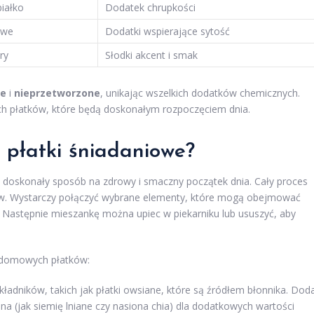
białko
Dodatek chrupkości
owe
Dodatki wspierające sytość
ry
Słodki akcent i smak
ne
i
nieprzetworzone
, unikając wszelkich dodatków chemicznych.
ch płatków, które będą doskonałym rozpoczęciem dnia.
płatki śniadaniowe?
doskonały sposób na zdrowy i smaczny początek dnia. Cały proces
ów. Wystarczy połączyć wybrane elementy, które mogą obejmować
. Następnie mieszankę można upiec w piekarniku lub ususzyć, aby
u domowych płatków:
adników, takich jak płatki owsiane, które są źródłem błonnika. Dod
ona (jak siemię lniane czy nasiona chia) dla dodatkowych wartości