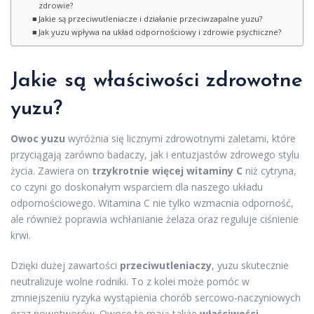
zdrowie?
Jakie są przeciwutleniacze i działanie przeciwzapalne yuzu?
Jak yuzu wpływa na układ odpornościowy i zdrowie psychiczne?
Jakie są właściwości zdrowotne
yuzu?
Owoc yuzu
wyróżnia się licznymi zdrowotnymi zaletami, które
przyciągają zarówno badaczy, jak i entuzjastów zdrowego stylu
życia. Zawiera on
trzykrotnie więcej witaminy C
niż cytryna,
co czyni go doskonałym wsparciem dla naszego układu
odpornościowego. Witamina C nie tylko wzmacnia odporność,
ale również poprawia wchłanianie żelaza oraz reguluje ciśnienie
krwi.
Dzięki dużej zawartości
przeciwutleniaczy
, yuzu skutecznie
neutralizuje wolne rodniki. To z kolei może pomóc w
zmniejszeniu ryzyka wystąpienia chorób sercowo-naczyniowych
oraz nowotworów. Owoce te mają także
właściwości