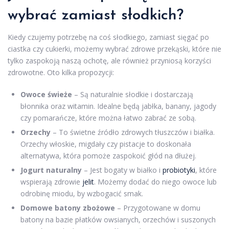
wybrać zamiast słodkich?
Kiedy czujemy potrzebę na coś słodkiego, zamiast sięgać po
ciastka czy cukierki, możemy wybrać zdrowe przekąski, które nie
tylko zaspokoją naszą ochotę, ale również przyniosą korzyści
zdrowotne. Oto kilka propozycji:
Owoce świeże
– Są naturalnie słodkie i dostarczają
błonnika oraz witamin. Idealne będą jabłka, banany, jagody
czy pomarańcze, które można łatwo zabrać ze sobą.
Orzechy
– To świetne źródło zdrowych tłuszczów i białka.
Orzechy włoskie, migdały czy pistacje to doskonała
alternatywa, która pomoże zaspokoić głód na dłużej.
Jogurt naturalny
– Jest bogaty w białko i
probiotyki
, które
wspierają zdrowie
jelit
. Możemy dodać do niego owoce lub
odrobinę miodu, by wzbogacić smak.
Domowe batony zbożowe
– Przygotowane w domu
batony na bazie płatków owsianych, orzechów i suszonych