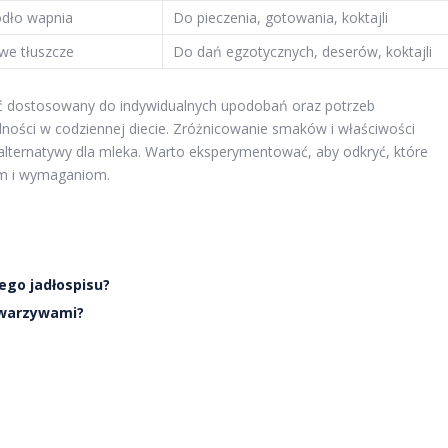
ódło wapnia
Do pieczenia, gotowania, koktajli
we tłuszcze
Do dań egzotycznych, deserów, koktajli
ć dostosowany do indywidualnych upodobań oraz potrzeb
ości w codziennej diecie. Zróżnicowanie smaków i właściwości
alternatywy dla mleka. Warto eksperymentować, aby odkryć, które
om i wymaganiom.
tego jadłospisu?
 warzywami?