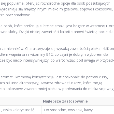
dziej popularne, oferując różnorodne opcje dla osób poszukujących
wyróżniają się między innymi mleko migdałowe, sojowe i kokosowe,
wcze oraz smakowe.
dla osób, które preferują subtelne smaki. Jest bogate w witaminę E or
ie skóry. Dzięki niskiej zawartości kalorii stanowi świetną opcję dla
h zamienników. Charakteryzuje się wysoką zawartością białka, zbliżo
dłem wapnia oraz witaminy B12, co czyni je dobrym wyborem dla
że być nieco intensywniejszy, co warto wziąć pod uwagę w przypad
ny aromat i kremową konsystencję. Jest doskonałe do potraw curry,
ch niż inne alternatywy, zawiera zdrowe tłuszcze, które mogą
mleko kokosowe zawiera mniej białka w porównaniu do mleka sojoweg
Najlepsze zastosowanie
, niska kaloryczność
Do smoothie, owsianki, kawy