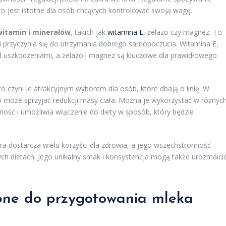
o jest istotne dla osób chcących kontrolować swoją wagę.
witamin i minerałów
, takich jak
witamina E
, żelazo czy magnez. To
i przyczynia się do utrzymania dobrego samopoczucia. Witamina E,
d uszkodzeniami, a żelazo i magnez są kluczowe dla prawidłowego
.
co czyni je atrakcyjnym wyborem dla osób, które dbają o linię. W
 może sprzyjać redukcji masy ciała. Można je wykorzystać w różnyc
ość i umożliwia włączenie do diety w sposób, który będzie
 dostarcza wielu korzyści dla zdrowia, a jego wszechstronność
ch dietach. Jego unikalny smak i konsystencja mogą także urozmaici
ebne do przygotowania mleka