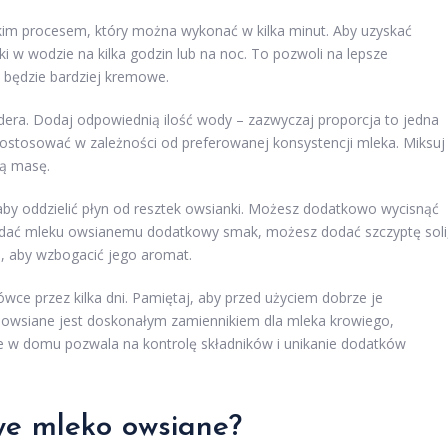
kim procesem, który można wykonać w kilka minut. Aby uzyskać
i w wodzie na kilka godzin lub na noc. To pozwoli na lepsze
 będzie bardziej kremowe.
dera. Dodaj odpowiednią ilość wody – zazwyczaj proporcja to jedna
dostosować w zależności od preferowanej konsystencji mleka. Miksuj
ką masę.
 aby oddzielić płyn od resztek owsianki. Możesz dodatkowo wycisnąć
z nadać mleku owsianemu dodatkowy smak, możesz dodać szczyptę soli
, aby wzbogacić jego aromat.
 przez kilka dni. Pamiętaj, aby przed użyciem dobrze je
 owsiane jest doskonałym zamiennikiem dla mleka krowiego,
ie w domu pozwala na kontrolę składników i unikanie dodatków
e mleko owsiane?