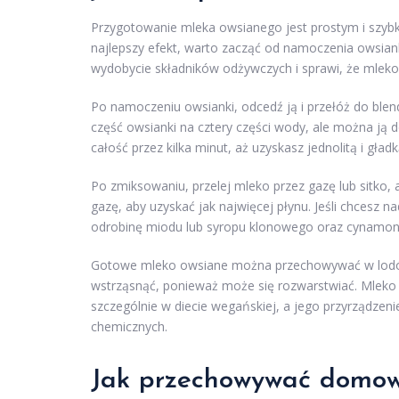
Przygotowanie mleka owsianego jest prostym i szyb
najlepszy efekt, warto zacząć od namoczenia owsiank
wydobycie składników odżywczych i sprawi, że mleko
Po namoczeniu owsianki, odcedź ją i przełóż do blen
część owsianki na cztery części wody, ale można ją 
całość przez kilka minut, aż uzyskasz jednolitą i gład
Po zmiksowaniu, przelej mleko przez gazę lub sitko,
gazę, aby uzyskać jak najwięcej płynu. Jeśli chces
odrobinę miodu lub syropu klonowego oraz cynamon
Gotowe mleko owsiane można przechowywać w lodówce
wstrząsnąć, ponieważ może się rozwarstwiać. Mleko
szczególnie w diecie wegańskiej, a jego przyrządzen
chemicznych.
Jak przechowywać domow