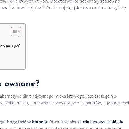
ików i kilka łatwych kroków. Dodatkowo, to doskonały sposób na
ować w dowolnej chwili. Przekonaj się, jak łatwo można cieszyć się
 owsianego?
o owsiane?
lternatywa dla tradycyjnego mleka krowiego. Jest szczególnie
 na białka mleka, ponieważ nie zawiera tych składników, a jednocześn
jego
bogatość w
błonnik
. Błonnik wspiera
funkcjonowanie układu
rawności i regulacji poziomu cukru we krwi. Regularne spożywanie