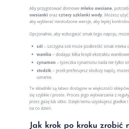
Aby przygotować domowe
mleko owsiane
, potrze
owsianki
oraz
cztery szklanki wody
. Możesz użyć 
aby wybierać niesłodzone wersje, aby lepiej kontrol
Opcjonalnie, aby wzbogacić smak tego napoju, możesz
sól
– szczypta soli może podkreślić smak mleka 
wanilia
– dodając kilka kropli ekstraktu wanilio
cynamon
– łyżeczka cynamonu nada nie tylko sm
słodzik
– jeżeli preferujesz słodszy napój, moż
uznania.
Te składniki są łatwo dostępne w większości sklepó
się szybkie i proste. Proces jego wytwarzania z reg
przez gazę lub sitko. Dzięki temu uzyskujesz gładki
na co dzień.
Jak krok po kroku zrobić