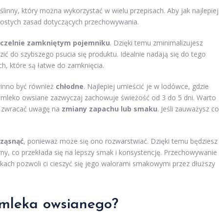
nny, który można wykorzystać w wielu przepisach. Aby jak najlepiej
prostych zasad dotyczących przechowywania.
zczelnie zamkniętym pojemniku
. Dzięki temu zminimalizujesz
zić do szybszego psucia się produktu. Idealnie nadają się do tego
ch, które są łatwe do zamknięcia.
inno być również
chłodne
. Najlepiej umieścić je w lodówce, gdzie
 mleko owsiane zazwyczaj zachowuje świeżość od 3 do 5 dni. Warto
 i zwracać uwagę na
zmiany zapachu lub smaku
. Jeśli zauważysz c
ząsnąć
, ponieważ może się ono rozwarstwiać. Dzięki temu będziesz
ny, co przekłada się na lepszy smak i konsystencję. Przechowywanie
h pozwoli ci cieszyć się jego walorami smakowymi przez dłuższy
 mleka owsianego?