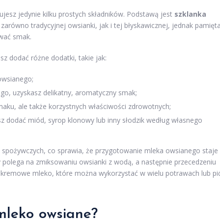
bujesz jedynie kilku prostych składników. Podstawą jest
szklanka
zarówno tradycyjnej owsianki, jak i tej błyskawicznej, jednak pamięta
ować smak.
 dodać różne dodatki, takie jak:
owsianego;
wego, uzyskasz delikatny, aromatyczny smak;
aku, ale także korzystnych właściwości zdrowotnych;
esz dodać miód, syrop klonowy lub inny słodzik według własnego
w spożywczych, co sprawia, że przygotowanie mleka owsianego staje
uły polega na zmiksowaniu owsianki z wodą, a następnie przecedzeniu
e i kremowe mleko, które można wykorzystać w wielu potrawach lub pi
 mleko owsiane?