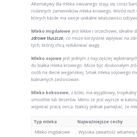
Alternatywy dla mleka owsianego stają się coraz bar
roślinnych zamienników mleka krowiego. Wśród nich 
których każde ma swoje unikalne właściwości odży
Mleko migdałowe
jest lekkie i orzechowe, idealne 
zdrowe tłuszcze
, co może korzystnie wpływać na zdrow
tych, którzy chcą redukować wagę.
Mleko sojowe
jest jednym z najczęściej wybieranyc
do białka mleka krowiego. Może być doskonałym źró
osób na diecie wegańskiej. Smak mleka sojowego mo
kulinarnych zastosowań.
Mleko kokosowe
, z kolei, ma wyjątkowy, tropikal
smoothie lub deserów. Mimo że jest wyższe w kaloria
wspierać pracę serca. Należy jednak pamiętać, że 
Typ mleka
Najważniejsze cechy
Mleko migdałowe
Wysoka zawartość witaminy E