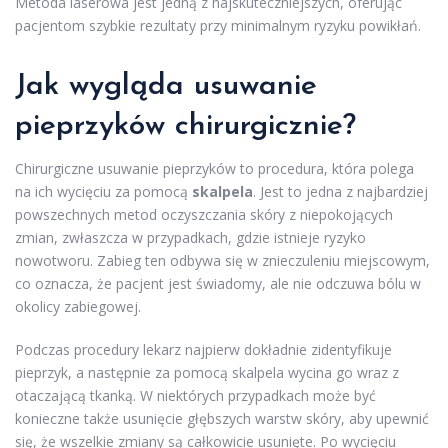
Metoda laserowa jest jedną z najskuteczniejszych, oferując
pacjentom szybkie rezultaty przy minimalnym ryzyku powikłań.
Jak wygląda usuwanie
pieprzyków chirurgicznie?
Chirurgiczne usuwanie pieprzyków to procedura, która polega
na ich wycięciu za pomocą
skalpela
. Jest to jedna z najbardziej
powszechnych metod oczyszczania skóry z niepokojących
zmian, zwłaszcza w przypadkach, gdzie istnieje ryzyko
nowotworu. Zabieg ten odbywa się w znieczuleniu miejscowym,
co oznacza, że pacjent jest świadomy, ale nie odczuwa bólu w
okolicy zabiegowej.
Podczas procedury lekarz najpierw dokładnie zidentyfikuje
pieprzyk, a następnie za pomocą skalpela wycina go wraz z
otaczającą tkanką. W niektórych przypadkach może być
konieczne także usunięcie głębszych warstw skóry, aby upewnić
się, że wszelkie zmiany są całkowicie usunięte. Po wycięciu