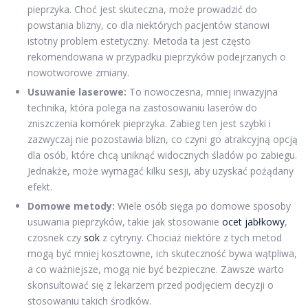
pieprzyka. Choć jest skuteczna, może prowadzić do
powstania blizny, co dla niektórych pacjentów stanowi
istotny problem estetyczny. Metoda ta jest często
rekomendowana w przypadku pieprzyków podejrzanych o
nowotworowe zmiany.
Usuwanie laserowe:
To nowoczesna, mniej inwazyjna
technika, która polega na zastosowaniu laserów do
zniszczenia komórek pieprzyka. Zabieg ten jest szybki i
zazwyczaj nie pozostawia blizn, co czyni go atrakcyjną opcją
dla osób, które chcą uniknąć widocznych śladów po zabiegu.
Jednakże, może wymagać kilku sesji, aby uzyskać pożądany
efekt.
Domowe metody:
Wiele osób sięga po domowe sposoby
usuwania pieprzyków, takie jak stosowanie
ocet jabłkowy
,
czosnek czy
sok
z cytryny. Chociaż niektóre z tych metod
mogą być mniej kosztowne, ich skuteczność bywa wątpliwa,
a co ważniejsze, mogą nie być bezpieczne. Zawsze warto
skonsultować się z lekarzem przed podjęciem decyzji o
stosowaniu takich środków.