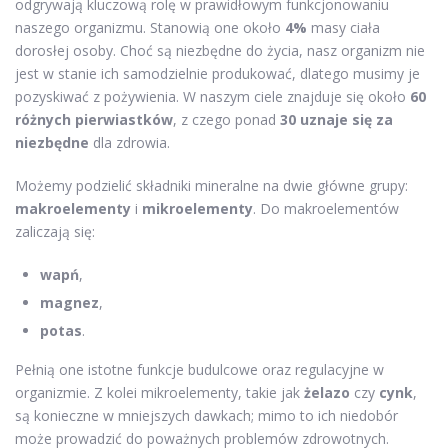
odgrywają kluczową rolę w prawidłowym funkcjonowaniu
naszego organizmu. Stanowią one około
4%
masy ciała
dorosłej osoby. Choć są niezbędne do życia, nasz organizm nie
jest w stanie ich samodzielnie produkować, dlatego musimy je
pozyskiwać z pożywienia. W naszym ciele znajduje się około
60
różnych pierwiastków
, z czego ponad
30 uznaje się za
niezbędne
dla zdrowia.
Możemy podzielić składniki mineralne na dwie główne grupy:
makroelementy
i
mikroelementy
. Do makroelementów
zaliczają się:
wapń
,
magnez
,
potas
.
Pełnią one istotne funkcje budulcowe oraz regulacyjne w
organizmie. Z kolei mikroelementy, takie jak
żelazo
czy
cynk
,
są konieczne w mniejszych dawkach; mimo to ich niedobór
może prowadzić do poważnych problemów zdrowotnych.