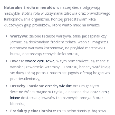
Naturalne źródła minerałów
w naszej diecie odgrywają
niezwykle istotną rolę w utrzymaniu zdrowia oraz prawidłowego
funkcjonowania organizmu. Poniżej przedstawiam kilka
kluczowych grup produktów, które warto mieć na uwadze:
Warzywa:
zielone liściaste warzywa, takie jak szpinak czy
jarmuż, są doskonałym źródłem żelaza, wapnia i magnezu,
natomiast warzywa korzeniowe, na przykład marchewki i
buraki, dostarczają cennych ilości potasu,
Owoce:
owoce cytrusowe
, w tym pomarańcze, są znane z
wysokiej zawartości witaminy C i potasu, banany wyróżniają
się dużą ilością potasu, natomiast jagody oferują bogactwo
przeciwutleniaczy,
Orzechy i nasiona:
orzechy włoskie
oraz migdały to
świetne źródła magnezu i cynku, a nasiona chia oraz
siemię
lniane
dostarczają kwasów tłuszczowych omega-3 oraz
błonnika,
Produkty pełnoziarniste:
chleb pełnoziarnisty, brązowy