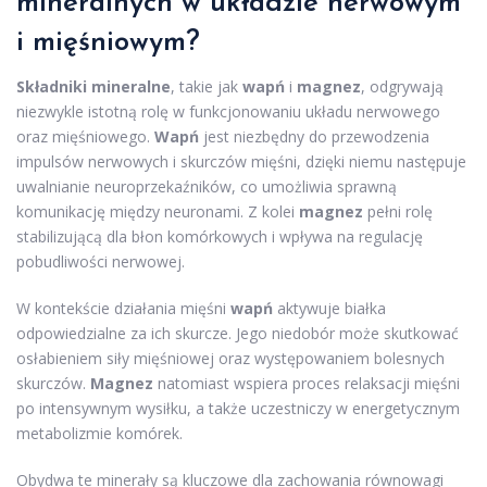
mineralnych w układzie nerwowym
i mięśniowym?
Składniki mineralne
, takie jak
wapń
i
magnez
, odgrywają
niezwykle istotną rolę w funkcjonowaniu układu nerwowego
oraz mięśniowego.
Wapń
jest niezbędny do przewodzenia
impulsów nerwowych i skurczów mięśni, dzięki niemu następuje
uwalnianie neuroprzekaźników, co umożliwia sprawną
komunikację między neuronami. Z kolei
magnez
pełni rolę
stabilizującą dla błon komórkowych i wpływa na regulację
pobudliwości nerwowej.
W kontekście działania mięśni
wapń
aktywuje białka
odpowiedzialne za ich skurcze. Jego niedobór może skutkować
osłabieniem siły mięśniowej oraz występowaniem bolesnych
skurczów.
Magnez
natomiast wspiera proces relaksacji mięśni
po intensywnym wysiłku, a także uczestniczy w energetycznym
metabolizmie komórek.
Obydwa te minerały są kluczowe dla zachowania równowagi