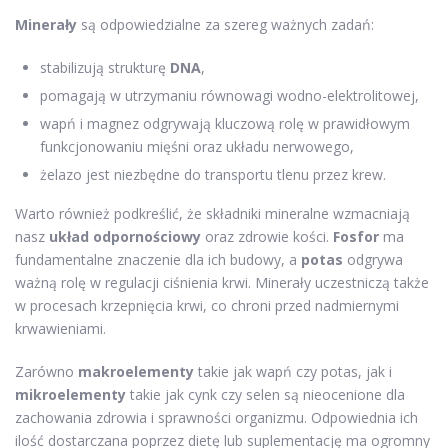
Minerały
są odpowiedzialne za szereg ważnych zadań:
stabilizują strukturę
DNA
,
pomagają w utrzymaniu równowagi wodno-elektrolitowej,
wapń i magnez odgrywają kluczową rolę w prawidłowym
funkcjonowaniu mięśni oraz układu nerwowego,
żelazo jest niezbędne do transportu tlenu przez krew.
Warto również podkreślić, że składniki mineralne wzmacniają
nasz
układ odpornościowy
oraz zdrowie kości.
Fosfor
ma
fundamentalne znaczenie dla ich budowy, a
potas
odgrywa
ważną rolę w regulacji ciśnienia krwi. Minerały uczestniczą także
w procesach krzepnięcia krwi, co chroni przed nadmiernymi
krwawieniami.
Zarówno
makroelementy
takie jak wapń czy potas, jak i
mikroelementy
takie jak cynk czy selen są nieocenione dla
zachowania zdrowia i sprawności organizmu. Odpowiednia ich
ilość dostarczana poprzez dietę lub suplementację ma ogromny