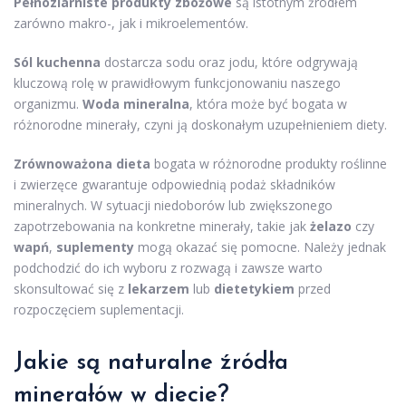
Pełnoziarniste produkty zbożowe
są istotnym źródłem
zarówno makro-, jak i mikroelementów.
Sól kuchenna
dostarcza sodu oraz jodu, które odgrywają
kluczową rolę w prawidłowym funkcjonowaniu naszego
organizmu.
Woda mineralna
, która może być bogata w
różnorodne minerały, czyni ją doskonałym uzupełnieniem diety.
Zrównoważona dieta
bogata w różnorodne produkty roślinne
i zwierzęce gwarantuje odpowiednią podaż składników
mineralnych. W sytuacji niedoborów lub zwiększonego
zapotrzebowania na konkretne minerały, takie jak
żelazo
czy
wapń
,
suplementy
mogą okazać się pomocne. Należy jednak
podchodzić do ich wyboru z rozwagą i zawsze warto
skonsultować się z
lekarzem
lub
dietetykiem
przed
rozpoczęciem suplementacji.
Jakie są naturalne źródła
minerałów w diecie?