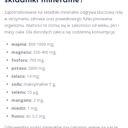
składniki mineralne?
Zapotrzebowanie na składniki mineralne odgrywa kluczową rolę
w utrzymaniu zdrowia oraz prawidłowego funkcjonowania
organizmu. Wartości te różnią się w zależności od wieku, płci i
masy ciała. Dla dorosłych zaleca się codzienną konsumpcję:
wapnia:
800-1000 mg,
magnezu:
350-400 mg,
fosforu:
700 mg,
potasu:
2000 mg,
żelaza:
14 mg,
sodu:
maksymalnie 5 g,
selenu:
55 μg,
manganu:
2 mg,
miedzi:
1 mg,
fluoru:
do 3,5 mg.
Odpowiednia podaż minerałów ma ogromny wpływ na nasze