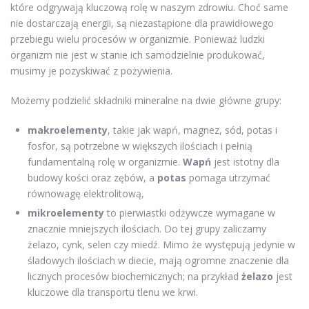
które odgrywają kluczową rolę w naszym zdrowiu. Choć same
nie dostarczają energii, są niezastąpione dla prawidłowego
przebiegu wielu procesów w organizmie. Ponieważ ludzki
organizm nie jest w stanie ich samodzielnie produkować,
musimy je pozyskiwać z pożywienia.
Możemy podzielić składniki mineralne na dwie główne grupy:
makroelementy
, takie jak wapń, magnez, sód, potas i
fosfor, są potrzebne w większych ilościach i pełnią
fundamentalną rolę w organizmie.
Wapń
jest istotny dla
budowy kości oraz zębów, a
potas
pomaga utrzymać
równowagę elektrolitową,
mikroelementy
to pierwiastki odżywcze wymagane w
znacznie mniejszych ilościach. Do tej grupy zaliczamy
żelazo, cynk, selen czy miedź. Mimo że występują jedynie w
śladowych ilościach w diecie, mają ogromne znaczenie dla
licznych procesów biochemicznych; na przykład
żelazo
jest
kluczowe dla transportu tlenu we krwi.