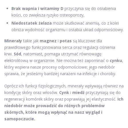
Brak wapnia i witaminy D
przyczynia się do osłabienia
kości, co zwiększa ryzyko osteoporozy,
Niedostatek żelaza
może skutkować anemią, co z kolei
obniża wydolność organizmu i osłabia układ odpornościowy.
Minerały
takie jak
magnez
i
potas
są kluczowe dla
prawidłowego funkcjonowania serca oraz regulacji ciśnienia
krwi.
Sód
, natomiast, pomaga utrzymać równowagę
elektrolitową w organizmie. Nie można też zapominać o
cynku
,
który wspiera nasze procesy odpornościowe; jego niedobór
sprawia, że jesteśmy bardziej narażeni na infekcje i choroby.
Oprócz ich funkcji fizjologicznych, minerały wpływają również na
kondycję skóry oraz włosów.
Cynk
i
miedź
przyczyniają się do
regeneracji komórek skóry oraz poprawiają jej elastyczność.
Ich
niedobór może prowadzić do różnych problemów
skórnych, które mogą wpłynąć na nasz wygląd i
samopoczucie.