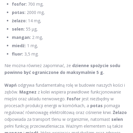
fosfor:
700 mg,
potas:
2000 mg,
żelazo:
14 mg,
selen:
55 μg,
mangan:
2 mg,
miedź:
1 mg,
fluor:
3,5 mg.
Nie można również zapominać, że
dzienne spożycie sodu
powinno być ograniczone do maksymalnie 5 g.
Wapń
odgrywa fundamentalną rolę w budowie naszych kości i
zębów.
Magnez
z kolei wspiera prawidłowe funkcjonowanie
mięśni oraz układu nerwowego.
Fosfor
jest niezbędny w
procesach produkcji energii w komórkach, a
potas
pomaga
regulować równowagę elektrolitową oraz ciśnienie krwi.
Żelazo
odpowiada za transport tlenu w organizmie, natomiast
selen
pełni funkcję przeciwutleniacza. Ważnym elementem są także
mangan
i
miedź
, które wspierają metabolizm oraz zdrowie