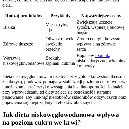
ciała.
Rodzaj produktów
Przykłady
Najważniejsze cechy
Zwiększają uczucie
Mięso, ryby,
Białka
sytości, wspierają budowę
jaja
mięśni
Oliwa z oliwek,
Źródło energii, korzystnie
Zdrowe tłuszcze
awokado,
wpływają na zdrowie
orzechy
serca
Bogate w
błonnik
,
Warzywa
Brokuły,
niskokaloryczne, witaminy
niskowęglowodanowe
szpinak, cukinia
i minerały
Dieta niskowęglodanowa może być szczególnie korzystna dla osób
z cukrzycą, ponieważ pomaga w stabilizacji poziomu cukru we krwi
i może zmniejszać ryzyko wystąpienia insulinooporności. Jednakże,
przy wprowadzaniu tej diety zaleca się ostrożność i staranne
planowanie, aby uniknąć niedoborów składników odżywczych oraz
pojawienia się niepożądanych efektów ubocznych.
Jak dieta niskowęglowodanowa wpływa
na poziom cukru we krwi?