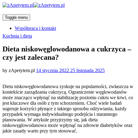
Toggle menu
Współpraca i kontakt
Categories
Kuchnia i dieta
Dieta niskowęglowodanowa a cukrzyca –
czy jest zalecana?
Posted
by
zApetytem.pl
14 stycznia 2022
25 listopada 2025
on
Dieta niskowęglowodanowa zyskuje na popularności, zwłaszcza w
kontekście zarządzania cukrzycą. Ograniczenie węglowodanów
może znacząco wpłynąć na stabilizację poziomu cukru we krwi, co
jest kluczowe dla osób z tym schorzeniem. Choć wiele badań
sugeruje korzyści płynące z takiego sposobu odżywiania, każdy
przypadek wymaga indywidualnego podejścia i starannego
planowania. W artykule przyjrzymy się, jak dieta
niskowęglowodanowa może wpłynąć na zdrowie diabetyków oraz
jakie zasady warto przy tym stosować.