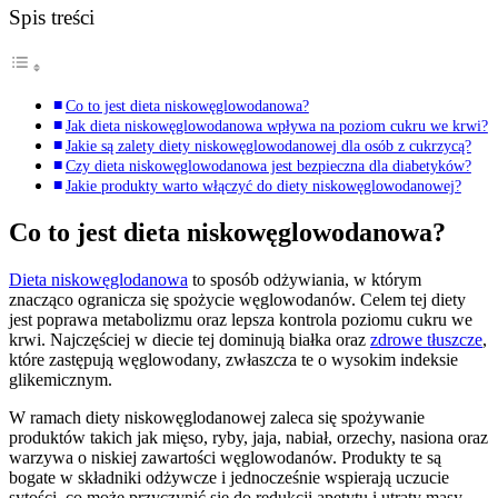
Spis treści
Co to jest dieta niskowęglowodanowa?
Jak dieta niskowęglowodanowa wpływa na poziom cukru we krwi?
Jakie są zalety diety niskowęglowodanowej dla osób z cukrzycą?
Czy dieta niskowęglowodanowa jest bezpieczna dla diabetyków?
Jakie produkty warto włączyć do diety niskowęglowodanowej?
Co to jest dieta niskowęglowodanowa?
Dieta niskowęglodanowa
to sposób odżywiania, w którym
znacząco ogranicza się spożycie węglowodanów. Celem tej diety
jest poprawa metabolizmu oraz lepsza kontrola poziomu cukru we
krwi. Najczęściej w diecie tej dominują białka oraz
zdrowe tłuszcze
,
które zastępują węglowodany, zwłaszcza te o wysokim indeksie
glikemicznym.
W ramach diety niskowęglodanowej zaleca się spożywanie
produktów takich jak mięso, ryby, jaja, nabiał, orzechy, nasiona oraz
warzywa o niskiej zawartości węglowodanów. Produkty te są
bogate w składniki odżywcze i jednocześnie wspierają uczucie
sytości, co może przyczynić się do redukcji apetytu i utraty masy