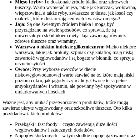
Mięso i ryby:
To doskonałe źródło białka oraz zdrowych
tłuszczy. Warto wybierać mięsa, takie jak kurczak, wołowina,
wieprzowina, a także ryby, zwłaszcza te tłuste, jak łosoś czy
makrela, które dostarczają cennych kwasów omega-3.
Jaja:
Są one świetnym źródłem białka i mogą być
przyrządzane na wiele sposobów, co sprawia, że są
uniwersalnym składnikiem diety. Jaja zawierają również
zdrowe tłuszcze oraz witaminy.
Warzywa o niskim indeksie glikemicznym:
Mleko niektóre
warzywa, takie jak brokuły, szpinak czy kalafior, mają niską
zawartość węglowodanów i są bogate w błonnik, co sprzyja
uczuciu sytości.
Owoce:
Przy wyborze owoców w diecie
niskowęglowodanowej warto stawiać na te, które mają niski
poziom cukru, jak jagody czy maliny. Owoce te są pełne
antyoksydantów i witamin, ale powinny być spożywane w
umiarkowanych ilościach.
Ważne jest, aby unikać przetworzonych produktów, które mogą
zawierać ukryte węglowodany oraz szkodliwe tłuszcze. Oto kilka
przykładów takich produktów:
Przekąski i fast foody – często zawierają duże ilości
węglowodanów i sztucznych dodatków.
Napojów słodzonych – w tym słodkie napoje gazowane oraz