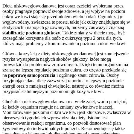
Dieta niskowęglowodanowa jest coraz częściej wybierana przez
osoby pragnące poprawić swoje zdrowie, a jej wpływ na poziom
cukru we krwi staje się przedmiotem wielu badań. Ograniczając
węglowodany, zwłaszcza te proste, takie jak cukry znajdujące się w
słodyczach i napojach gazowanych, możemy zauważyć znaczną
stabilizację poziomu glukozy
. Takie zmiany w diecie mogą być
szczególnie korzystne dla osób z cukrzycą typu 2 oraz dla tych,
którzy mają problemy z kontrolowaniem poziomu cukru we krwi.
Główną korzyścią z diety niskowęglowodanowej jest zmniejszenie
ryzyka wystąpienia nagłych skoków glukozy, które mogą
prowadzić do problemów zdrowotnych. Dzięki temu organizm ma
szansę na lepszą regulację poziomu cukru, co często przekłada się
na
poprawę samopoczucia
i ogólnego stanu zdrowia. Osoby
przyjmujące daną dietę zazwyczaj raportują o lepszym poziomie
energii oraz o mniejszej chwiejności nastroju, co również można
przypisać stabilniejszym poziomom glukozy we krwi.
Choć dieta niskowęglowodanowa ma wiele zalet, warto pamiętać,
że każdy organizm reaguje na zmiany żywieniowe inaczej.
Monitorowanie poziomu cukru we krwi jest kluczowe, zwłaszcza w
pierwszych tygodniach wprowadzania diety. Istotne jest
obserwowanie reakcji organizmu, co pozwoli dostosować plan
żywieniowy do indywidualnych potrzeb. Rekomenduje się także
konsultację z lekarzem lub dietetykiem przed wprowadzeniem