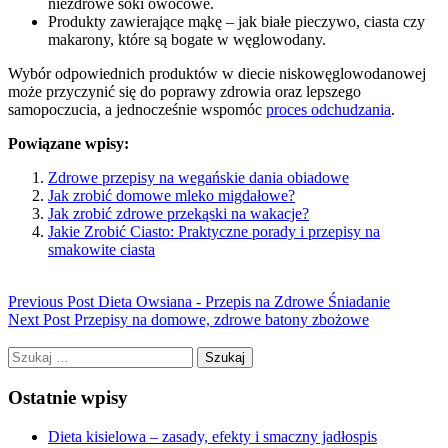
niezdrowe soki owocowe.
Produkty zawierające mąkę – jak białe pieczywo, ciasta czy
makarony, które są bogate w węglowodany.
Wybór odpowiednich produktów w diecie niskowęglowodanowej
może przyczynić się do poprawy zdrowia oraz lepszego
samopoczucia, a jednocześnie wspomóc
proces odchudzania
.
Powiązane wpisy:
Zdrowe przepisy na wegańskie dania obiadowe
Jak zrobić domowe mleko migdałowe?
Jak zrobić zdrowe przekąski na wakacje?
Jakie Zrobić Ciasto: Praktyczne porady i przepisy na
smakowite ciasta
Previous Post
Dieta Owsiana - Przepis na Zdrowe Śniadanie
Next Post
Przepisy na domowe, zdrowe batony zbożowe
Szukaj:
Ostatnie wpisy
Dieta kisielowa – zasady, efekty i smaczny jadłospis