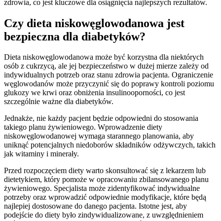
zdrowia, co jest kluczowe dla osiągnięcia najlepszych rezultatów.
Czy dieta niskowęglowodanowa jest
bezpieczna dla diabetyków?
Dieta niskowęglowodanowa może być korzystna dla niektórych
osób z cukrzycą, ale jej bezpieczeństwo w dużej mierze zależy od
indywidualnych potrzeb oraz stanu zdrowia pacjenta. Ograniczenie
węglowodanów może przyczynić się do poprawy kontroli poziomu
glukozy we krwi oraz obniżenia insulinooporności, co jest
szczególnie ważne dla diabetyków.
Jednakże, nie każdy pacjent będzie odpowiedni do stosowania
takiego planu żywieniowego. Wprowadzenie diety
niskowęglowodanowej wymaga starannego planowania, aby
uniknąć potencjalnych niedoborów składników odżywczych, takich
jak witaminy i minerały.
Przed rozpoczęciem diety warto skonsultować się z lekarzem lub
dietetykiem, który pomoże w opracowaniu zbilansowanego planu
żywieniowego. Specjalista może zidentyfikować indywidualne
potrzeby oraz wprowadzić odpowiednie modyfikacje, które będą
najlepiej dostosowane do danego pacjenta. Istotne jest, aby
podejście do diety było zindywidualizowane, z uwzględnieniem