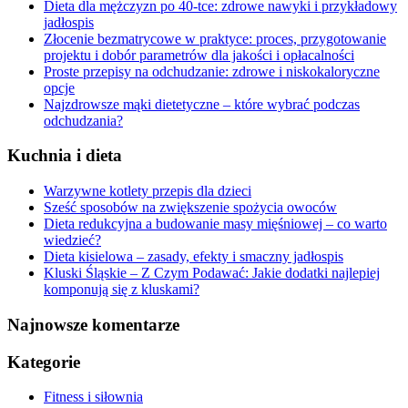
Dieta dla mężczyzn po 40-tce: zdrowe nawyki i przykładowy
jadłospis
Złocenie bezmatrycowe w praktyce: proces, przygotowanie
projektu i dobór parametrów dla jakości i opłacalności
Proste przepisy na odchudzanie: zdrowe i niskokaloryczne
opcje
Najzdrowsze mąki dietetyczne – które wybrać podczas
odchudzania?
Kuchnia i dieta
Warzywne kotlety przepis dla dzieci
Sześć sposobów na zwiększenie spożycia owoców
Dieta redukcyjna a budowanie masy mięśniowej – co warto
wiedzieć?
Dieta kisielowa – zasady, efekty i smaczny jadłospis
Kluski Śląskie – Z Czym Podawać: Jakie dodatki najlepiej
komponują się z kluskami?
Najnowsze komentarze
Kategorie
Fitness i siłownia