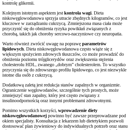
kontrolę glikemii.
Kolejnym istotnym aspektem jest
kontrola wagi
. Dieta
niskowęglowodanowa sprzyja utracie zbędnych kilogramów, co jest
kluczowe w zarządzaniu cukrzycą. Zmniejszona masa ciała może
przyczynić się do obniżenia ryzyka powikłań związanych z
chorobą, takich jak choroby sercowo-naczyniowe czy neuropatia.
Warto również zwrócić uwagę na poprawę
parametrów
lipidowych
. Dieta niskowęglowodanowa często wiąże się z
większym spożyciem zdrowych tłuszczów, co może prowadzić do
obniżenia poziomu trójglicerydów oraz zwiększenia stężenia
cholesterolu HDL, zwanego „dobrym” cholesterolem. To wszystko
przyczynia się do zdrowszego profilu lipidowego, co jest niezwykle
istotne dla osób z cukrzycą.
Dodatkową zaletą jest redukcja stanów zapalnych w organizmie.
Ograniczenie węglowodanów, szczególnie tych prostych, może
zmniejszyć stan zapalny, który jest często związany z
insulinoodpornością oraz innymi problemami zdrowotnymi.
Pomimo wszystkich korzyści,
wprowadzenie diety
niskowęglowodanowej
powinno być zawsze przeprowadzane pod
okiem specjalisty. Konsultacja z lekarzem lub dietetykiem pozwoli
dostosować plan żywieniowy do indywidualnych potrzeb oraz stanu