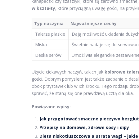
kanapeczki czy szaszłyki, które są zarówno smaczn
w kształty
, które przyciągną uwagę gości, na przykł
Typ naczynia
Najważniejsze cechy
Talerze płaskie
Dają możliwość układania dużych 
Miska
Świetnie nadaje się do serwowan
Deska serów
Umożliwia eleganckie zestawieni
Użycie ciekawych naczyń, takich jak
kolorowe taler
gości. Dobrym pomysłem jest także zadbanie o detale,
obok przystawek lub w ich środku. Tego rodzaju dro
sprawić, że staną się one prawdziwą ucztą dla oka.
Powiązane wpisy:
Jak przygotować smaczne pieczywo bezglu
Przepisy na domowe, zdrowe sosy i dipy
Dieta niskotłuszczowa a utrata wagi – jakie 