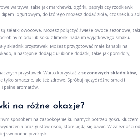
owe warzywa, takie jak marchewki, ogórki, papryki czy rzodkiewki.
aj z dipem jogurtowym, do którego możesz dodać zioła, czosnek lub so
ę są sałatki owocowe. Możesz połączyć świeże owoce sezonowe, tak
e odrobiny miodu lub soku z limonki nada im wyjątkowego smaku.
ły składnik przystawek. Możesz przygotować małe kanapki na
ado, a następnie dodając ulubione dodatki, takie jak pomidory,
macznych przystawek. Warto korzystać z
sezonowych składników
,
e tylko smaczne, ale też zdrowe. Spróbuj łączyć różne smaki i
e i pełne aromatów.
ki na różne okazje?
etnym sposobem na zaspokojenie kulinarnych potrzeb gości. Kluczem
wydarzenia oraz gustów osób, które będą się bawić. W zależności o
ziej swobodne przekąski.