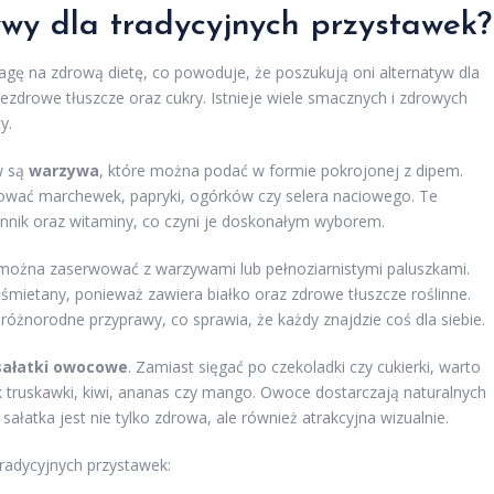
ywy dla tradycyjnych przystawek?
agę na zdrową dietę, co powoduje, że poszukują oni alternatyw dla
ezdrowe tłuszcze oraz cukry. Istnieje wiele smacznych i zdrowych
y.
w są
warzywa
, które można podać w formie pokrojonej z dipem.
bować marchewek, papryki, ogórków czy selera naciowego. Te
onnik oraz witaminy, co czyni je doskonałym wyborem.
 można zaserwować z warzywami lub pełnoziarnistymi paluszkami.
mietany, ponieważ zawiera białko oraz zdrowe tłuszcze roślinne.
żnorodne przyprawy, co sprawia, że każdy znajdzie coś dla siebie.
sałatki owocowe
. Zamiast sięgać po czekoladki czy cukierki, warto
truskawki, kiwi, ananas czy mango. Owoce dostarczają naturalnych
ałatka jest nie tylko zdrowa, ale również atrakcyjna wizualnie.
tradycyjnych przystawek: