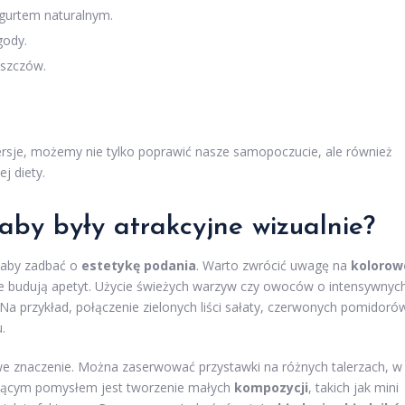
gurtem naturalnym.
gody.
uszczów.
ersje, możemy nie tylko poprawić nasze samopoczucie, ale również
j diety.
aby były atrakcyjne wizualnie?
, aby zadbać o
estetykę podania
. Warto zwrócić uwagę na
kolorow
akże budują apetyt. Użycie świeżych warzyw czy owoców o intensywnyc
a przykład, połączenie zielonych liści sałaty, czerwonych pomidoró
.
 znaczenie. Można zaserwować przystawki na różnych talerzach, w
ującym pomysłem jest tworzenie małych
kompozycji
, takich jak mini