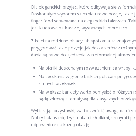
Dla eleganckich przyjęć, które odbywają się w form
Doskonałym wyborem są miniaturowe porcje, takie jak
finger food serwowane na eleganckich talerzach. Tak
jest kluczowe na bardziej wystawnych imprezach.
Z kolei na rodzinne obiady lub spotkania ze znajomym
przygotować takie pozycje jak deska serów z różnym
dania są łatwe do zjedzenia w nieformalnej atmosf
Na pikniki doskonałym rozwiązaniem są wrapy, kt
Na spotkania w gronie bliskich polecam przygot
zimnych przekąsek.
Na większe bankiety warto pomyśleć o różnych r
będą zdrową alternatywą dla klasycznych przekąs
Wybierając przystawki, warto zwrócić uwagę na różno
Dobry balans między smakami słodkimi, słonymi i pi
odpowiednie na każdą okazję.