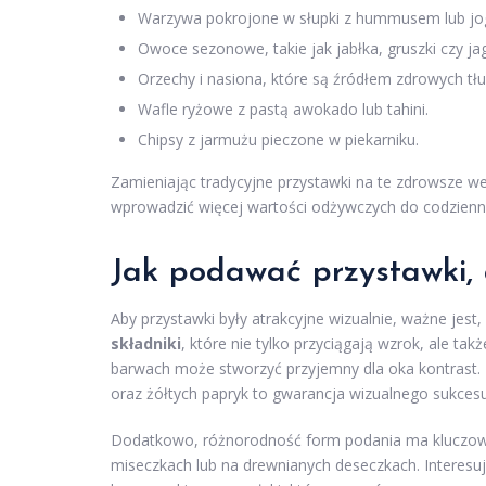
Warzywa pokrojone w słupki z hummusem lub jo
Owoce sezonowe, takie jak jabłka, gruszki czy ja
Orzechy i nasiona, które są źródłem zdrowych tł
Wafle ryżowe z pastą awokado lub tahini.
Chipsy z jarmużu pieczone w piekarniku.
Zamieniając tradycyjne przystawki na te zdrowsze w
wprowadzić więcej wartości odżywczych do codzienne
Jak podawać przystawki, 
Aby przystawki były atrakcyjne wizualnie, ważne jest
składniki
, które nie tylko przyciągają wzrok, ale t
barwach może stworzyć przyjemny dla oka kontrast. N
oraz żółtych papryk to gwarancja wizualnego sukcesu
Dodatkowo, różnorodność form podania ma kluczowe
miseczkach lub na drewnianych deseczkach. Interes