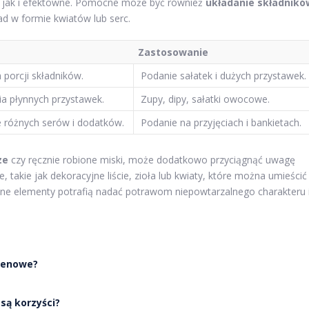
e, jak i efektowne. Pomocne może być również
układanie składnikó
ad w formie kwiatów lub serc.
Zastosowanie
porcji składników.
Podanie sałatek i dużych przystawek.
ia płynnych przystawek.
Zupy, dipy, sałatki owocowe.
e różnych serów i dodatków.
Podanie na przyjęciach i bankietach.
ze
czy ręcznie robione miski, może dodatkowo przyciągnąć uwagę
 takie jak dekoracyjne liście, zioła lub kwiaty, które można umieścić
bne elementy potrafią nadać potrawom niepowtarzalnego charakteru 
tenowe?
są korzyści?