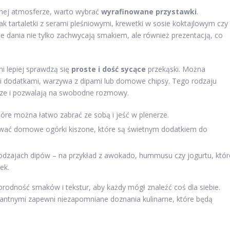
alnej atmosferze, warto wybrać
wyrafinowane przystawki
.
 tartaletki z serami pleśniowymi, krewetki w sosie koktajlowym czy
ie dania nie tylko zachwycają smakiem, ale również prezentacją, co
i lepiej sprawdzą się
proste i dość sycące
przekąski. Można
i dodatkami, warzywa z dipami lub domowe chipsy. Tego rodzaju
erze i pozwalają na swobodne rozmowy.
óre można łatwo zabrać ze sobą i jeść w plenerze.
ować domowe ogórki kiszone, które są świetnym dodatkiem do
odzajach dipów – na przykład z awokado, hummusu czy jogurtu, któr
ek.
rodność smaków i tekstur, aby każdy mógł znaleźć coś dla siebie.
kantnymi zapewni niezapomniane doznania kulinarne, które będą