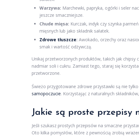
Warzywa:
Marchewki, papryka, ogórki i seler n
jeszcze smaczniejsze.
Chude mięsa:
Kurczak, indyk czy szynka parmeń
mięsnych lub jako składnik sałatek.
Zdrowe tłuszcze
:
Awokado, orzechy oraz nasion
smak i wartość odżywczą.
Unikaj przetworzonych produktów, takich jak chipsy 
nadmiar soli i cukru. Zamiast tego, staraj się korzys
przetworzone.
Świeżo przygotowane zdrowe przystawki są nie tylk
samopoczucie
. Korzystając z naturalnych składnikó
Jakie są proste przepisy
Jeśli szukasz prostych przepisów na smaczne przysta
Oto kilka pomysłów, które z pewnością zrobią wrażeni