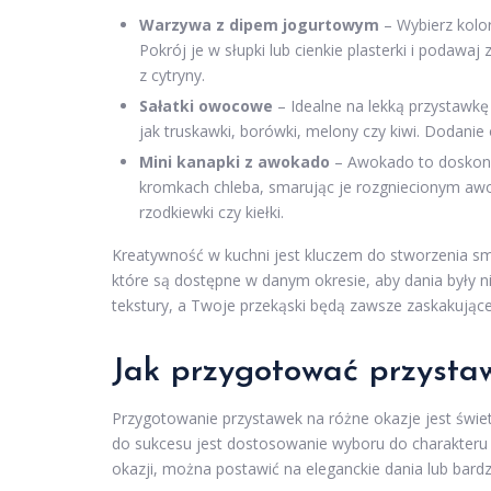
Warzywa z dipem jogurtowym
– Wybierz kolor
Pokrój je w słupki lub cienkie plasterki i podaw
z cytryny.
Sałatki owocowe
– Idealne na lekką przystawk
jak truskawki, borówki, melony czy kiwi. Dodani
Mini kanapki z awokado
– Awokado to doskona
kromkach chleba, smarując je rozgniecionym awok
rzodkiewki czy kiełki.
Kreatywność w kuchni jest kluczem do stworzenia s
które są dostępne w danym okresie, aby dania były ni
tekstury, a Twoje przekąski będą zawsze zaskakując
Jak przygotować przystaw
Przygotowanie przystawek na różne okazje jest świ
do sukcesu jest dostosowanie wyboru do charakteru 
okazji, można postawić na eleganckie dania lub bard