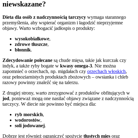
niewskazane?
Dieta dla osób z nadczynnością tarczycy
wymaga starannego
przemyślenia, aby wspierać organizm i łagodzić nieprzyjemne
objawy. Warto wzbogacić jadłospis o produkty:
wysokobiałkowe
,
zdrowe tłuszcze
,
błonnik
.
Zdecydowanie polecane
są chude mięsa, takie jak kurczak czy
indyk, a także ryby bogate w
kwasy omega-3
. Nie można
zapomnieć o orzechach, np. migdałach czy
orzechach włoskich
,
oraz pełnoziarnistych produktach zbożowych – owsianka i chleb
razowy powinny znaleźć się na talerzu.
Z drugiej strony, warto zrezygnować z produktów obfitujących w
jod
, ponieważ mogą one nasilać objawy związane z nadczynnością
tarczycy. W diecie nie powinno być miejsca dla:
ryb morskich
,
wodorostów
,
soli jodowanej
.
Dobrze jest również ograniczyć spożycie
tłustych mięs
oraz