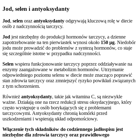
Jod, selen i antyoksydanty
Jod
,
selen
oraz
antyoksydanty
odgrywają kluczową rolę w diecie
osób z nadczynnością tarczycy.
Jod
jest niezbędny do produkcji hormonów tarczycy, a dzienne
zapotrzebowanie na ten pierwiastek wynosi około
150 μg
. Niedobór
jodu może prowadzić do problemów z syntezą hormonów, co staje
się szczególnie istotne w przypadku nadczynności.
Selen
wspiera funkcjonowanie tarczycy poprzez oddziaływanie na
enzymy zaangażowane w metabolizm hormonów. Utrzymanie
odpowiedniego poziomu selenu w diecie może znacząco poprawić
stan zdrowia tarczycy oraz zmniejszyć ryzyko powikłań związanych
z tym schorzeniem.
Również
antyoksydanty
, takie jak witamina C, są niezwykle
ważne. Działają one na rzecz redukcji stresu oksydacyjnego, który
często występuje u osób borykających się z problemami
tarczycowymi. Antyoksydanty chronią komórki przed
uszkodzeniami i wspierają układ odpornościowy.
Włączenie tych składników do codziennego jadłospisu jest
niezbędne dla zdrowia tarczycy oraz prawidłowego