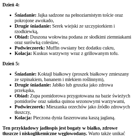
Dzień 4:
Śniadanie:
Jajka sadzone na pełnoziarnistym toście oraz
pokrojone awokado,
Drugie śniadanie:
Serek wiejski ze szczypiorkiem i
rzodkiewką,
Obiad:
Duszona wołowina podana ze słodkimi ziemniakami
oraz surówką coleslaw,
Podwieczorek:
Muffin owsiany bez dodatku cukru,
Kolacja:
Kuskus warzywny wraz z grillowanym tofu.
Dzień 5:
Śniadanie:
Koktajl białkowy (proszek białkowy zmieszany
ze szpinakiem, bananem i mlekiem roślinnym),
Drugie śniadanie:
Jabłko lub gruszka jako zdrowa
przekąska,
Obiad:
Zupa pomidorowa przygotowana na bazie świeżych
pomidorów oraz sałatka quinoa sezonowymi warzywami,
Podwieczorek:
Mieszanka orzechów jako źródło zdrowych
tłuszczy,
Kolacja:
Pieczona dynia faszerowana kaszą jaglaną.
Ten przykładowy jadłospis jest bogaty w białko, zdrowe
tłuszcze i niskoglikemiczne węglowodany.
Warto także unikać