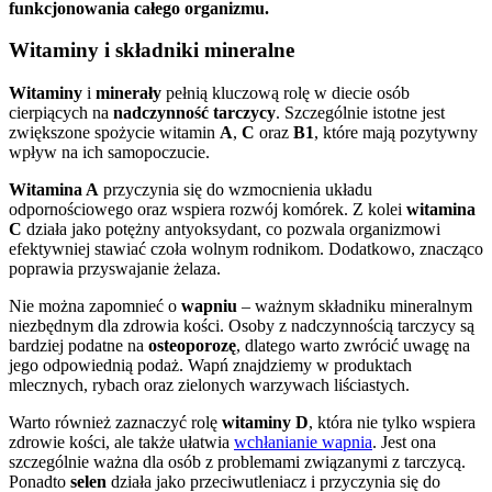
funkcjonowania całego organizmu.
Witaminy i składniki mineralne
Witaminy
i
minerały
pełnią kluczową rolę w diecie osób
cierpiących na
nadczynność tarczycy
. Szczególnie istotne jest
zwiększone spożycie witamin
A
,
C
oraz
B1
, które mają pozytywny
wpływ na ich samopoczucie.
Witamina A
przyczynia się do wzmocnienia układu
odpornościowego oraz wspiera rozwój komórek. Z kolei
witamina
C
działa jako potężny antyoksydant, co pozwala organizmowi
efektywniej stawiać czoła wolnym rodnikom. Dodatkowo, znacząco
poprawia przyswajanie żelaza.
Nie można zapomnieć o
wapniu
– ważnym składniku mineralnym
niezbędnym dla zdrowia kości. Osoby z nadczynnością tarczycy są
bardziej podatne na
osteoporozę
, dlatego warto zwrócić uwagę na
jego odpowiednią podaż. Wapń znajdziemy w produktach
mlecznych, rybach oraz zielonych warzywach liściastych.
Warto również zaznaczyć rolę
witaminy D
, która nie tylko wspiera
zdrowie kości, ale także ułatwia
wchłanianie wapnia
. Jest ona
szczególnie ważna dla osób z problemami związanymi z tarczycą.
Ponadto
selen
działa jako przeciwutleniacz i przyczynia się do