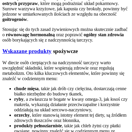
ostrych przypraw
, które mogą podrażniać układ pokarmowy.
Surowe warzywa krzyżowe, jak kapusta czy brokuły, powinny być
jedzone w umiarkowanych ilościach ze względu na obecność
goitrogenów
.
Stosując się do tych zasad żywieniowych można skutecznie zadbać
o
równowagę hormonalną
oraz poprawić
ogólny stan zdrowia
osób borykających się z nadczynnością tarczycy.
Wskazane produkty
spożywcze
W diecie osób cierpiących na nadczynność tarczycy warto
uwzględnić składniki, które wspierają zdrowie oraz regulują
metabolizm. Oto kilka kluczowych elementów, które powinny się
znaleźć w codziennym menu:
chude mięsa
, takie jak drób czy cielęcina, dostarczają cenne
białko niezbędne do budowy tkanek,
ryby
, a zwłaszcza te bogate w kwasy omega-3, jak łosoś czy
makrela, wykazują działanie przeciwzapalne i korzystnie
oddziałują na układ sercowo-naczyniowy,
orzechy
, które stanowią istotny element tej diety, są źródłem
zdrowych tłuszczów oraz błonnika,
produkty pełnoziarniste
, takie jak chleb żytni czy płatki
owsiane, powinny znaleźć się w codziennym menu ze