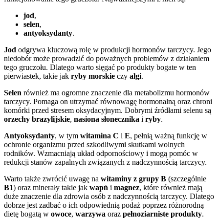
jod
,
selen
,
antyoksydanty
.
Jod
odgrywa kluczową rolę w produkcji hormonów tarczycy. Jego
niedobór może prowadzić do poważnych problemów z działaniem
tego gruczołu. Dlatego warto sięgać po produkty bogate w ten
pierwiastek, takie jak
ryby morskie
czy
algi
.
Selen
również ma ogromne znaczenie dla metabolizmu hormonów
tarczycy. Pomaga on utrzymać równowagę hormonalną oraz chroni
komórki przed stresem oksydacyjnym. Dobrymi źródłami selenu są
orzechy brazylijskie
,
nasiona słonecznika
i
ryby
.
Antyoksydanty
, w tym
witamina C
i
E
, pełnią ważną funkcję w
ochronie organizmu przed szkodliwymi skutkami wolnych
rodników. Wzmacniają układ odpornościowy i mogą pomóc w
redukcji stanów zapalnych związanych z nadczynnością tarczycy.
Warto także zwrócić uwagę na
witaminy z grupy B
(szczególnie
B1
) oraz minerały takie jak
wapń
i
magnez
, które również mają
duże znaczenie dla zdrowia osób z nadczynnością tarczycy. Dlatego
dobrze jest zadbać o ich odpowiednią podaż poprzez różnorodną
dietę bogatą w
owoce
,
warzywa
oraz
pełnoziarniste produkty
.