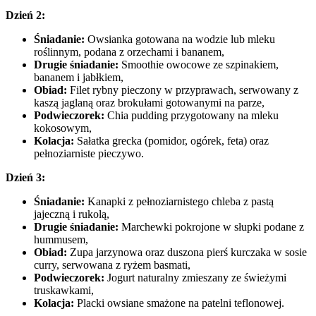
Dzień 2:
Śniadanie:
Owsianka gotowana na wodzie lub mleku
roślinnym, podana z orzechami i bananem,
Drugie śniadanie:
Smoothie owocowe ze szpinakiem,
bananem i jabłkiem,
Obiad:
Filet rybny pieczony w przyprawach, serwowany z
kaszą jaglaną oraz brokułami gotowanymi na parze,
Podwieczorek:
Chia pudding przygotowany na mleku
kokosowym,
Kolacja:
Sałatka grecka (pomidor, ogórek, feta) oraz
pełnoziarniste pieczywo.
Dzień 3:
Śniadanie:
Kanapki z pełnoziarnistego chleba z pastą
jajeczną i rukolą,
Drugie śniadanie:
Marchewki pokrojone w słupki podane z
hummusem,
Obiad:
Zupa jarzynowa oraz duszona pierś kurczaka w sosie
curry, serwowana z ryżem basmati,
Podwieczorek:
Jogurt naturalny zmieszany ze świeżymi
truskawkami,
Kolacja:
Placki owsiane smażone na patelni teflonowej.