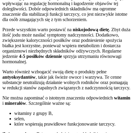
wpływając na regulację hormonalną i łagodzenie objawów tej
dolegliwości. Dobór odpowiednich składników ma ogromne
znaczenie dla stabilizacji funkcji tarczycy, co jest niezwykle istotne
dla osób zmagających się z tym schorzeniem.
Przede wszystkim warto postawić na
niskojodową dietę
. Zbyt duża
ilość jodu może nasilać symptomy nadczynności. Dodatkowo,
zwiększenie kaloryczności posiłków oraz podniesienie spożycia
białka jest korzystne, ponieważ wspiera metabolizm i dostarcza
organizmowi niezbędnych składników odżywczych. Regularne
jedzenie
4-5 posiłków dziennie
sprzyja utrzymaniu równowagi
hormonalnej.
Warto również wzbogacić swoją dietę o produkty pełne
antyoksydantów
, takie jak świeże owoce i warzywa. Te cenne
substancje neutralizują działanie wolnych rodników oraz pomagają
w redukcji stanów zapalnych związanych z nadczynnością tarczycy.
Nie można zapominać o istotnym znaczeniu odpowiednich
witamin
i
minerałów
. Szczególnie ważne są:
witaminy z grupy B,
selen,
które wspierają prawidłowe funkcjonowanie tarczycy.