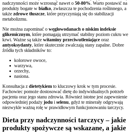
nadczynności może wzrosnąć nawet o
50-80%
. Warto postawić na
produkty bogate w
białko
, zwłaszcza te pochodzenia roślinnego, a
także
zdrowe tłuszcze
, które przyczyniają się do stabilizacji
metabolizmu.
Nie można zapominać o
węglowodanach o niskim indeksie
glikemicznym
, które pomagają utrzymać stabilny poziom cukru we
krwi. Ważne są także
witaminy przeciwutleniające
oraz
antyoksydanty
, które skutecznie zwalczają stany zapalne. Dobre
źródła tych składników to:
kolorowe owoce,
warzywa,
orzechy,
nasiona.
Konsultacja z
dietetykiem
to kluczowy krok w tym procesie.
Fachowiec pomoże dostosować dietę do indywidualnych potrzeb
pacjenta oraz jego stanu zdrowia. Również istotne jest zapewnienie
odpowiedniej podaży
jodu
i
selenu
, gdyż te minerały odgrywają
niezwykle ważną rolę w prawidłowym funkcjonowaniu tarczycy.
Dieta przy nadczynności tarczycy – jakie
produkty spożywcze są wskazane, a jakie