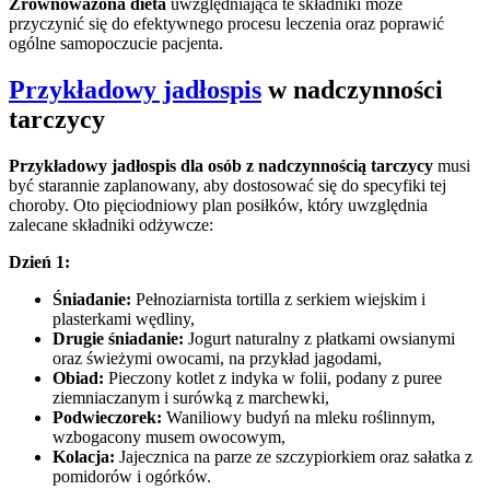
Zrównoważona dieta
uwzględniająca te składniki może
przyczynić się do efektywnego procesu leczenia oraz poprawić
ogólne samopoczucie pacjenta.
Przykładowy jadłospis
w nadczynności
tarczycy
Przykładowy jadłospis dla osób z nadczynnością tarczycy
musi
być starannie zaplanowany, aby dostosować się do specyfiki tej
choroby. Oto pięciodniowy plan posiłków, który uwzględnia
zalecane składniki odżywcze:
Dzień 1:
Śniadanie:
Pełnoziarnista tortilla z serkiem wiejskim i
plasterkami wędliny,
Drugie śniadanie:
Jogurt naturalny z płatkami owsianymi
oraz świeżymi owocami, na przykład jagodami,
Obiad:
Pieczony kotlet z indyka w folii, podany z puree
ziemniaczanym i surówką z marchewki,
Podwieczorek:
Waniliowy budyń na mleku roślinnym,
wzbogacony musem owocowym,
Kolacja:
Jajecznica na parze ze szczypiorkiem oraz sałatka z
pomidorów i ogórków.