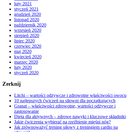
luty 2021
styczeń 2021
grudzień 2020
listopad 2020
październik 2020
wrzesień 2020
sierpień 2020
lipiec 2020
czerwiec 2020
maj 2020
kwiecień 2020
marzec 2020
luty 2020
styczeń 2020
Zerknij
Litchi – wartości odżywcze i zdrowotne właściwości owocu
10 najlepszych ćwiczeń na siłowni dla początkujących
Granat – właściwości zdrowotne, wartości odżywcze i
zastosowanie
Dieta dla aktywnych – zdrowe nawyki i kluczowe składniki
Jakie ćwiczenia wybierać na rzeźbienie mięśni nóg?
Jak zrównoważyć trening siłowy z treningiem cardio na