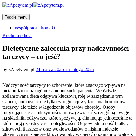
Toggle menu
Współpraca i kontakt
Categories
Kuchnia i dieta
Dietetyczne zalecenia przy nadczynności
tarczycy – co jeść?
Posted
by
zApetytem.pl
24 marca 2025
25 lutego 2025
on
Nadczynność tarczycy to schorzenie, które znacząco wpływa na
metabolizm oraz ogólne samopoczucie pacjenta. Właściwie
zbilansowana dieta odgrywa kluczową rolę w zarządzaniu tym
stanem, pomagając nie tylko w regulacji wydzielania hormonów
tarczycy, ale także w łagodzeniu objawów choroby. Osoby
borykające się z nadczynnością muszą zwracać szczególną uwagę
na składniki odżywcze, które spożywają, eliminując jednocześnie te,
które mogą zaostrzać ich dolegliwości. Odpowiednia ilość białka,
zdrowych tłuszczów oraz węglowodanów o niskim indeksie
glikemicznym staje się kluczowa, aby wspierać organizm w walce z