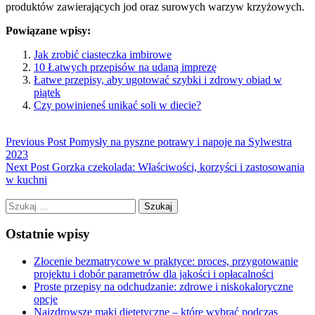
produktów zawierających jod oraz surowych warzyw krzyżowych.
Powiązane wpisy:
Jak zrobić ciasteczka imbirowe
10 Łatwych przepisów na udaną imprezę
Łatwe przepisy, aby ugotować szybki i zdrowy obiad w
piątek
Czy powinieneś unikać soli w diecie?
Previous Post
Pomysły na pyszne potrawy i napoje na Sylwestra
2023
Next Post
Gorzka czekolada: Właściwości, korzyści i zastosowania
w kuchni
Szukaj:
Ostatnie wpisy
Złocenie bezmatrycowe w praktyce: proces, przygotowanie
projektu i dobór parametrów dla jakości i opłacalności
Proste przepisy na odchudzanie: zdrowe i niskokaloryczne
opcje
Najzdrowsze mąki dietetyczne – które wybrać podczas