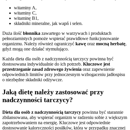
witaminy A,
witaminy C,
witaminę B1,
składniki mineralne, jak wapń i selen.
Duża ilość
błonnika
zawartego w warzywach i produktach
pełnoziarnistych pomoże wspierać prawidłowe funkcjonowanie
organizmu. Należy również ograniczyć
kawę
oraz
mocną herbatę
,
gdyż mogą one działać stymulująco.
Każda dieta dla osób z nadczynnością tarczycy powinna być
dostosowana indywidualnie do ich potrzeb.
Kluczowe jest
przestrzeganie zasad zdrowego żywienia
oraz zapewnienie
odpowiednich limitów przy jednoczesnym wzbogaceniu jadłospisu
o niezbędne składniki odżywcze.
Jaką dietę należy zastosować przy
nadczynności tarczycy?
Dieta dla osób z nadczynnością tarczycy
powinna być starannie
zbilansowana, aby wspierać organizm w radzeniu sobie z większym
zapotrzebowaniem na energię. Kluczowe jest odpowiednie
dostosowanie kaloryczności posiłków, która w przypadku znacznej