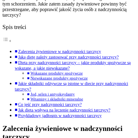
tym schorzeniem. Jakie zatem zasady żywieniowe powinny być
przestrzegane, aby poprawić jakość życia osób z nadczynnością
tarczycy?
Spis treści
Zalecenia żywieniowe w nadczynności tarczycy
Jaką dietę należy zastosować przy nadczynności tarczycy?
Dieta przy nadczynności tarczycy – jakie produkty spożywcze są
wskazane, a jakie niewskazane?
Wskazane produkty spożywcze
Niewskazane produkty spożywcze
Jakie składniki odżywcze są istotne w diecie przy nadczynności
tarczycy?
Jod, selen i antyoksydanty
Witaminy i składniki mineralne
Co jeść przy nadczynności tarczycy?
Jak dieta wpływa na leczenie nadczynności tarczycy?
Przykładowy jadłospis w nadczynności tarczycy
Zalecenia żywieniowe w nadczynności
tarczycy