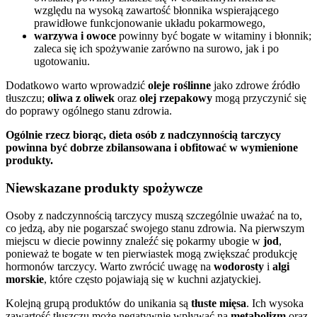
względu na wysoką zawartość błonnika wspierającego
prawidłowe funkcjonowanie układu pokarmowego,
warzywa i owoce
powinny być bogate w witaminy i błonnik;
zaleca się ich spożywanie zarówno na surowo, jak i po
ugotowaniu.
Dodatkowo warto wprowadzić
oleje roślinne
jako zdrowe źródło
tłuszczu;
oliwa z oliwek
oraz
olej rzepakowy
mogą przyczynić się
do poprawy ogólnego stanu zdrowia.
Ogólnie rzecz biorąc, dieta osób z nadczynnością tarczycy
powinna być dobrze zbilansowana i obfitować w wymienione
produkty.
Niewskazane produkty spożywcze
Osoby z nadczynnością tarczycy muszą szczególnie uważać na to,
co jedzą, aby nie pogarszać swojego stanu zdrowia. Na pierwszym
miejscu w diecie powinny znaleźć się pokarmy ubogie w
jod
,
ponieważ te bogate w ten pierwiastek mogą zwiększać produkcję
hormonów tarczycy. Warto zwrócić uwagę na
wodorosty
i
algi
morskie
, które często pojawiają się w kuchni azjatyckiej.
Kolejną grupą produktów do unikania są
tłuste mięsa
. Ich wysoka
zawartość tłuszczu może negatywnie wpływać na
metabolizm
oraz