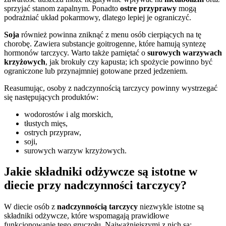
sprzyjać stanom zapalnym. Ponadto
ostre przyprawy
mogą
podrażniać układ pokarmowy, dlatego lepiej je ograniczyć.
Soja
również powinna zniknąć z menu osób cierpiących na tę
chorobę. Zawiera substancje goitrogenne, które hamują syntezę
hormonów tarczycy. Warto także pamiętać o
surowych warzywach
krzyżowych
, jak brokuły czy kapusta; ich spożycie powinno być
ograniczone lub przynajmniej gotowane przed jedzeniem.
Reasumując, osoby z nadczynnością tarczycy powinny wystrzegać
się następujących produktów:
wodorostów i alg morskich,
tłustych mięs,
ostrych przypraw,
soji,
surowych warzyw krzyżowych.
Jakie składniki odżywcze są istotne w
diecie przy nadczynności tarczycy?
W diecie osób z
nadczynnością tarczycy
niezwykle istotne są
składniki odżywcze, które wspomagają prawidłowe
funkcjonowanie tego gruczołu. Najważniejszymi z nich są: