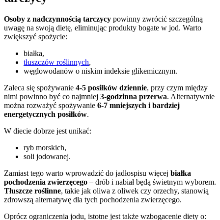
Osoby z nadczynnością tarczycy
powinny zwrócić szczególną
uwagę na swoją dietę, eliminując produkty bogate w jod. Warto
zwiększyć spożycie:
białka,
tłuszczów roślinnych
,
węglowodanów o niskim indeksie glikemicznym.
Zaleca się spożywanie
4-5 posiłków dziennie
, przy czym między
nimi powinno być co najmniej
3-godzinna przerwa
. Alternatywnie
można rozważyć spożywanie
6-7 mniejszych i bardziej
energetycznych posiłków
.
W diecie dobrze jest unikać:
ryb morskich,
soli jodowanej.
Zamiast tego warto wprowadzić do jadłospisu więcej
białka
pochodzenia zwierzęcego
– drób i nabiał będą świetnym wyborem.
Tłuszcze roślinne
, takie jak oliwa z oliwek czy orzechy, stanowią
zdrowszą alternatywę dla tych pochodzenia zwierzęcego.
Oprócz ograniczenia jodu, istotne jest także wzbogacenie diety o: