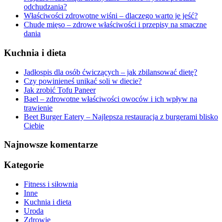
odchudzania?
Właściwości zdrowotne wiśni – dlaczego warto je jeść?
Chude mięso – zdrowe właściwości i przepisy na smaczne
dania
Kuchnia i dieta
Jadłospis dla osób ćwiczących – jak zbilansować dietę?
Czy powinieneś unikać soli w diecie?
Jak zrobić Tofu Paneer
Bael – zdrowotne właściwości owoców i ich wpływ na
trawienie
Beet Burger Eatery – Najlepsza restauracja z burgerami blisko
Ciebie
Najnowsze komentarze
Kategorie
Fitness i siłownia
Inne
Kuchnia i dieta
Uroda
Zdrowie