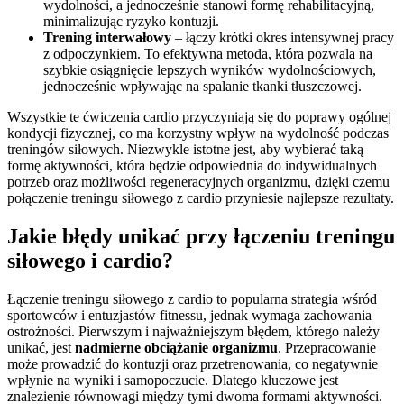
wydolności, a jednocześnie stanowi formę rehabilitacyjną,
minimalizując ryzyko kontuzji.
Trening interwałowy
– łączy krótki okres intensywnej pracy
z odpoczynkiem. To efektywna metoda, która pozwala na
szybkie osiągnięcie lepszych wyników wydolnościowych,
jednocześnie wpływając na spalanie tkanki tłuszczowej.
Wszystkie te ćwiczenia cardio przyczyniają się do poprawy ogólnej
kondycji fizycznej, co ma korzystny wpływ na wydolność podczas
treningów siłowych. Niezwykle istotne jest, aby wybierać taką
formę aktywności, która będzie odpowiednia do indywidualnych
potrzeb oraz możliwości regeneracyjnych organizmu, dzięki czemu
połączenie treningu siłowego z cardio przyniesie najlepsze rezultaty.
Jakie błędy unikać przy łączeniu treningu
siłowego i cardio?
Łączenie treningu siłowego z cardio to popularna strategia wśród
sportowców i entuzjastów fitnessu, jednak wymaga zachowania
ostrożności. Pierwszym i najważniejszym błędem, którego należy
unikać, jest
nadmierne obciążanie organizmu
. Przepracowanie
może prowadzić do kontuzji oraz przetrenowania, co negatywnie
wpłynie na wyniki i samopoczucie. Dlatego kluczowe jest
znalezienie równowagi między tymi dwoma formami aktywności.