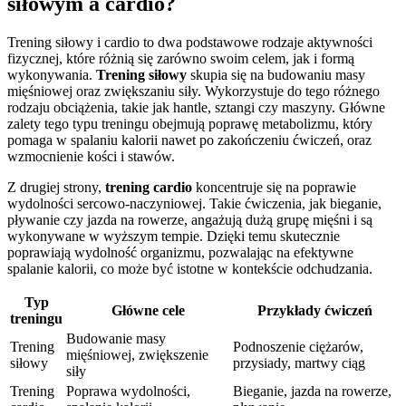
siłowym a cardio?
Trening siłowy i cardio to dwa podstawowe rodzaje aktywności
fizycznej, które różnią się zarówno swoim celem, jak i formą
wykonywania.
Trening siłowy
skupia się na budowaniu masy
mięśniowej oraz zwiększaniu siły. Wykorzystuje do tego różnego
rodzaju obciążenia, takie jak hantle, sztangi czy maszyny. Główne
zalety tego typu treningu obejmują poprawę metabolizmu, który
pomaga w spalaniu kalorii nawet po zakończeniu ćwiczeń, oraz
wzmocnienie kości i stawów.
Z drugiej strony,
trening cardio
koncentruje się na poprawie
wydolności sercowo-naczyniowej. Takie ćwiczenia, jak bieganie,
pływanie czy jazda na rowerze, angażują dużą grupę mięśni i są
wykonywane w wyższym tempie. Dzięki temu skutecznie
poprawiają wydolność organizmu, pozwalając na efektywne
spalanie kalorii, co może być istotne w kontekście odchudzania.
Typ
Główne cele
Przykłady ćwiczeń
treningu
Budowanie masy
Trening
Podnoszenie ciężarów,
mięśniowej, zwiększenie
siłowy
przysiady, martwy ciąg
siły
Trening
Poprawa wydolności,
Bieganie, jazda na rowerze,