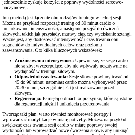
jednocześnie zyskuje korzyści z poprawy wydolności sercowo-
naczyniowej.
Inną metodą jest łączenie obu rodzajów treningu w jednej sesji.
Można na przykład rozpocząć trening od 30 minut cardio o
umiarkowanej intensywności, a następnie przejść do ćwiczeń
siłowych, takich jak przysiady, martwy ciąg czy wyciskanie sztangi.
Ważne jest, aby dostosować intensywność i czas trwania obu
segmentów do indywidualnych celów oraz poziomu
zaawansowania. Oto kilka kluczowych wskazówek:
Zróżnicowana intensywność:
Upewnij się, że sesje cardio
nie są zbyt wyczerpujące, aby nie wpływały negatywnie na
wydajność w treningu siłowym.
Odpowiedni czas trwania:
Sesje siłowe powinny trwać od
45 do 90 minut, natomiast cardio można wykonywać przez
20-30 minut, szczególnie jeśli jest realizowane przed
siłowym.
Regeneracja:
Pamiętaj o dniach odpoczynku, które są istotne
dla regeneracji mięśni i uniknięcia przetrenowania.
Tworząc taki plan, warto również monitorować postępy i
wprowadzać modyfikacje w miarę potrzeby. Możesz na przykład
zwiększać czas trwania sesji cardio w miarę poprawy swojej
wydolności lub wprowadzać nowe ćwiczenia siłowe, aby uniknąć