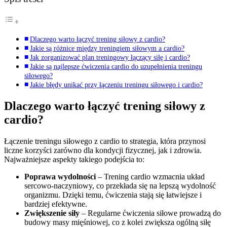
Dlaczego warto łączyć trening siłowy z cardio?
Jakie są różnice między treningiem siłowym a cardio?
Jak zorganizować plan treningowy łączący siłę i cardio?
Jakie są najlepsze ćwiczenia cardio do uzupełnienia treningu
siłowego?
Jakie błędy unikać przy łączeniu treningu siłowego i cardio?
Dlaczego warto łączyć trening siłowy z
cardio?
Łączenie treningu siłowego z cardio to strategia, która przynosi
liczne korzyści zarówno dla kondycji fizycznej, jak i zdrowia.
Najważniejsze aspekty takiego podejścia to:
Poprawa wydolności
– Trening cardio wzmacnia układ
sercowo-naczyniowy, co przekłada się na lepszą wydolność
organizmu. Dzięki temu, ćwiczenia stają się łatwiejsze i
bardziej efektywne.
Zwiększenie siły
– Regularne ćwiczenia siłowe prowadzą do
budowy masy mięśniowej, co z kolei zwiększa ogólną siłę