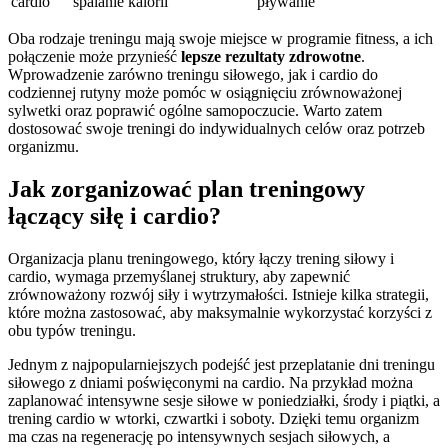
cardio
spalanie kalorii
pływanie
Oba rodzaje treningu mają swoje miejsce w programie fitness, a ich
połączenie może przynieść
lepsze rezultaty zdrowotne
.
Wprowadzenie zarówno treningu siłowego, jak i cardio do
codziennej rutyny może pomóc w osiągnięciu zrównoważonej
sylwetki oraz poprawić ogólne samopoczucie. Warto zatem
dostosować swoje treningi do indywidualnych celów oraz potrzeb
organizmu.
Jak zorganizować plan treningowy
łączący siłę i cardio?
Organizacja planu treningowego, który łączy trening siłowy i
cardio, wymaga przemyślanej struktury, aby zapewnić
zrównoważony rozwój siły i wytrzymałości. Istnieje kilka strategii,
które można zastosować, aby maksymalnie wykorzystać korzyści z
obu typów treningu.
Jednym z najpopularniejszych podejść jest przeplatanie dni treningu
siłowego z dniami poświęconymi na cardio. Na przykład można
zaplanować intensywne sesje siłowe w poniedziałki, środy i piątki, a
trening cardio w wtorki, czwartki i soboty. Dzięki temu organizm
ma czas na regenerację po intensywnych sesjach siłowych, a