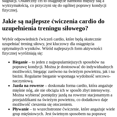
stagnacji. Ostateczny cel to osiągnięcie harmonii między siłą a
wytrzymałością, co przyczyni się do ogólnej poprawy kondycji
fizycznej.
Jakie są najlepsze ćwiczenia cardio do
uzupełnienia treningu siłowego?
Wybór odpowiednich ćwiczeń cardio, które będą skutecznie
uzupełniać trening siłowy, jest kluczowy dla osiągnięcia
optymalnych wyników. Wśród najlepszych form aktywności
fizycznej wyróżniają się:
Bieganie
– to jeden z najpopularniejszych sposobów na
poprawę kondycji. Można je dostosować do indywidualnych
możliwości, biegając zarówno na świeżym powietrzu, jak i na
bieżni. Regularne bieganie wspomaga wydolność sercowo-
naczyniową.
Jazda na rowerze
– doskonała forma cardio, która angażuje
mięśnie nóg, ale nie obciąża ich w sposób zbyt intensywny.
Można wybierać pomiędzy jazdą na rowerze stacjonarnym a
przejażdżkami na świeżym powietrzu, co dodatkowo daje
możliwość cieszenia się otoczeniem.
Pływanie
– to wszechstronne ćwiczenie, które angażuje wiele
grup mięśniowych. Jest świetnym sposobem na poprawę