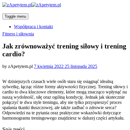
Toggle menu
Współpraca i kontakt
Categories
Fitness i siłownia
Jak zrównoważyć trening siłowy i trening
cardio?
Posted
by
zApetytem.pl
7 kwietnia 2022
25 listopada 2025
on
W dzisiejszych czasach wiele osób stara się osiągnąć idealną
sylwetkę, łącząc różne formy aktywności fizycznej. Trening siłowy i
cardio to dwa kluczowe elementy, które mogą znacząco wpłynąć na
naszą wydolność, siłę oraz ogólną kondycję. Jednak jak skutecznie
połączyć te dwa style treningu, aby nie tylko przyspieszyć proces
spalania tkanki tłuszczowej, ale także zadbać o zdrowie serca?
Odpowiedzi na te pytania oraz praktyczne wskazówki dotyczące
harmonogramu treningowego znajdziesz w dalszej części artykułu.
Spis treści