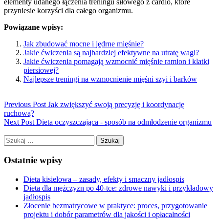
elementy udanego łączenia treningu siłowego z cardio, które
przyniesie korzyści dla całego organizmu.
Powiązane wpisy:
Jak zbudować mocne i jędrne mięśnie?
Jakie ćwiczenia są najbardziej efektywne na utratę wagi?
Jakie ćwiczenia pomagają wzmocnić mięśnie ramion i klatki
piersiowej?
Najlepsze treningi na wzmocnienie mięśni szyi i barków
Previous Post
Jak zwiększyć swoją precyzję i koordynację
ruchową?
Next Post
Dieta oczyszczająca - sposób na odmłodzenie organizmu
Szukaj:
Ostatnie wpisy
Dieta kisielowa – zasady, efekty i smaczny jadłospis
Dieta dla mężczyzn po 40-tce: zdrowe nawyki i przykładowy
jadłospis
Złocenie bezmatrycowe w praktyce: proces, przygotowanie
projektu i dobór parametrów dla jakości i opłacalności