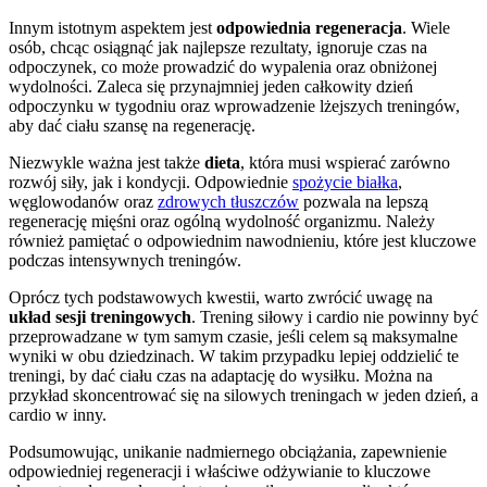
Innym istotnym aspektem jest
odpowiednia regeneracja
. Wiele
osób, chcąc osiągnąć jak najlepsze rezultaty, ignoruje czas na
odpoczynek, co może prowadzić do wypalenia oraz obniżonej
wydolności. Zaleca się przynajmniej jeden całkowity dzień
odpoczynku w tygodniu oraz wprowadzenie lżejszych treningów,
aby dać ciału szansę na regenerację.
Niezwykle ważna jest także
dieta
, która musi wspierać zarówno
rozwój siły, jak i kondycji. Odpowiednie
spożycie białka
,
węglowodanów oraz
zdrowych tłuszczów
pozwala na lepszą
regenerację mięśni oraz ogólną wydolność organizmu. Należy
również pamiętać o odpowiednim nawodnieniu, które jest kluczowe
podczas intensywnych treningów.
Oprócz tych podstawowych kwestii, warto zwrócić uwagę na
układ sesji treningowych
. Trening siłowy i cardio nie powinny być
przeprowadzane w tym samym czasie, jeśli celem są maksymalne
wyniki w obu dziedzinach. W takim przypadku lepiej oddzielić te
treningi, by dać ciału czas na adaptację do wysiłku. Można na
przykład skoncentrować się na silowych treningach w jeden dzień, a
cardio w inny.
Podsumowując, unikanie nadmiernego obciążania, zapewnienie
odpowiedniej regeneracji i właściwe odżywianie to kluczowe