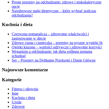
Proste przepisy na odchudzanie: zdrowe i niskokaloryczne
opcje
Najzdrowsze mąki dietetyczne – które wybrać podczas
odchudzania?
Kuchnia i dieta
Czerwona pomarańcza – zdrowotne właściwości i
zastosowanie w diecie
Zdrowe ciasta i ciasteczka – przepisy na pyszne wypieki fit
Ogórki kiszone – wartości odżywcze i zdrowotne korzyści
Weganizm a odchudzanie: jak dieta roślinna pomaga
schudnąć
Ser – Przepisy na Delikatne Przekąski i Danie Główne
Najnowsze komentarze
Kategorie
Fitness i siłownia
Inne
Kuchnia i dieta
Uroda
Zdrowie