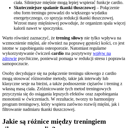
ciała. Silniejsze mięśnie mogą lepiej wspierać funkcje cardio.
Skuteczniejsze spalanie tkanki tłuszczowej
– Połączenie
obu form treningu prowadzi do większego wydatku
energetycznego, co sprzyja redukcji tkanki tłuszczowej.
Wzrost masy mięśniowej powoduje, że organizm spala więcej
kalorii nawet w spoczynku.
Warto również zaznaczyć, że
trening siłowy
nie tylko wpływa na
wzmocnienie mięśni, ale również na poprawę gęstości kości, co jest
istotne w zapobieganiu osteoporozie. Natomiast regularne
wykorzystywanie ćwiczeń
cardio
ma pozytywny
wpływ na
zdrowie
psychiczne, ponieważ pomaga w redukcji stresu i poprawia
samopoczucie.
Osoby decydujące się na połączenie treningu siłowego z cardio
mogą stosować różnorodne metody, takie jak interwały lub
klasyczne sesje na bieżni, a także podnoszenie ciężarów i trening z
własną masą ciała. Zróżnicowanie tych metod treningowych
przyczynia się do osiągania lepszych efektów oraz zapobiegania
monotonii w ćwiczeniach. W rezultacie, tworzy to harmonijny
program treningowy, który wspiera zarówno rozwój mięśni, jak i
filtrowanie nadmiaru tkanki tłuszczowej.
Jakie są różnice między treningiem