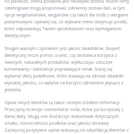
Po pierwsze, oferta posiłków jest niezwykle istotna. Różne firmy
cateringowe mogą proponować odmienny zestaw dań, w tym
opcje wegetariańskie, wegańskie czy także dla osób z alergiami
pokarmowymi. Upewnij się, że wybrane menu obejmuje posiłki,
które odpowiadają Twoim upodobaniom oraz wymaganiom
dietetycznym.
Drugim ważnym czynnikiem jest jakość składników. Ekspert
dietetyczny może pomóc ocenić, czy dostawca korzysta z
świeżych, naturalnych produktów, wykluczając sztuczne
konserwanty i substancje poprawiające smak. Staraj się
wybierać diety pudełkowe, które stawiają na zdrowe składniki
wysokiej jakości, co wpłynie na korzyści zdrowotne płynące z
jedzenia.
Opinie innych klientów są także cennym źródłem informacji.
Przeczytaj recenzje i komentarze osób, które już korzystały z
danej diety. Mogą one dostarczyć wskazówek dotyczących
smaku, różnorodności posiłków oraz jakości dostawy.
Zazwyczaj pozytywne opinie wskazują na satysfakcję klientów z