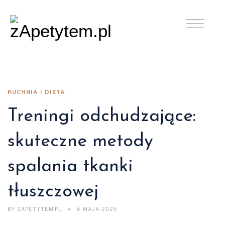
KUCHNIA I DIETA
Treningi odchudzające:
skuteczne metody
spalania tkanki
tłuszczowej
BY
ZAPETYTEM.PL
6 MAJA 2025