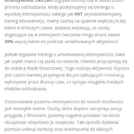
Intensywność ćwiczeń
odgrywa istotną rolę w skuteczności
procesu odchudzania. Kiedy podejmujemy się treningu o
wysokiej intensywności, takiego jak
HIIT
(wysokointensywny
trening interwałowy), mamy szansę na spalenie większej liczby
kalorii w krótszym czasie. Badania wskazują, że osoby
angażujące się w intensywne ćwiczenia mogą stracić nawet
30%
więcej kalorii niż podczas umiarkowanych aktywności.
Jednak regularne treningi o umiarkowanej intensywności, takie
jak szybki marsz czy jazda na rowerze, również przyczyniają się
do redukcji tkanki tłuszczowej. Tego rodzaju aktywność fizyczna
jest często bardziej przystępna dla początkujących i można ją
wykonywać przez dłuższy czas, co sprzyja osiąganiu trwałych
efektów odchudzania.
Dostosowanie poziomu intensywności do swoich możliwości
jest niezwykle ważne. Osoby, które dopiero zaczynają swoją
przygodę z fitnessem, powinny najpierw postawić na niższe
obciążenia i stopniowo je zwiększać. Taki sposób działania
pomoże uniknąć kontuzji oraz zniechęcenia do dalszych