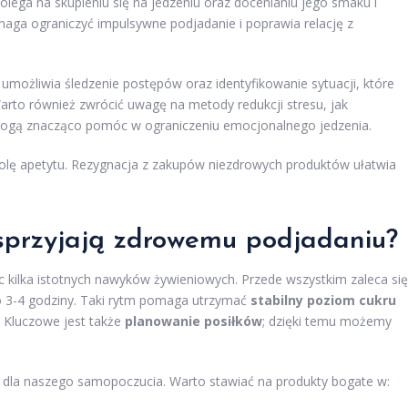
polega na skupieniu się na jedzeniu oraz docenianiu jego smaku i
maga ograniczyć impulsywne podjadanie i poprawia relację z
umożliwia śledzenie postępów oraz identyfikowanie sytuacji, które
arto również zwrócić uwagę na metody redukcji stresu, jak
mogą znacząco pomóc w ograniczeniu emocjonalnego jedzenia.
lę apetytu. Rezygnacja z zakupów niezdrowych produktów ułatwia
 sprzyjają zdrowemu podjadaniu?
kilka istotnych nawyków żywieniowych. Przede wszystkim zaleca się
 3-4 godziny. Taki rytm pomaga utrzymać
stabilny poziom cukru
. Kluczowe jest także
planowanie posiłków
; dzięki temu możemy
dla naszego samopoczucia. Warto stawiać na produkty bogate w: