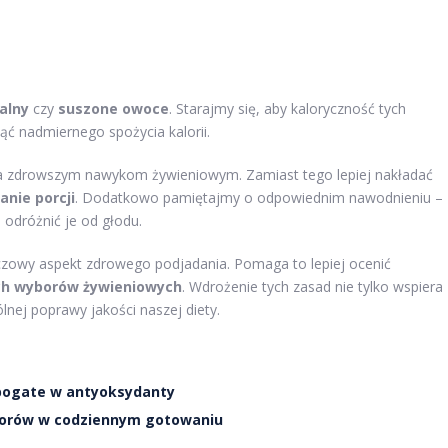
alny
czy
suszone owoce
. Starajmy się, aby kaloryczność tych
nąć nadmiernego spożycia kalorii.
ja zdrowszym nawykom żywieniowym. Zamiast tego lepiej nakładać
anie porcji
. Dodatkowo pamiętajmy o odpowiednim nawodnieniu –
odróżnić je od głodu.
uczowy aspekt zdrowego podjadania. Pomaga to lepiej ocenić
ch wyborów żywieniowych
. Wdrożenie tych zasad nie tylko wspiera
lnej poprawy jakości naszej diety.
 bogate w antyoksydanty
porów w codziennym gotowaniu