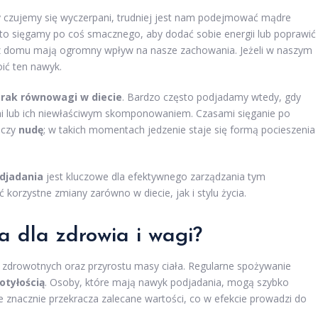
y czujemy się wyczerpani, trudniej jest nam podejmować mądre
sto sięgamy po coś smacznego, aby dodać sobie energii lub poprawić
z domu mają ogromny wpływ na nasze zachowania. Jeżeli w naszym
ić ten nawyk.
rak równowagi w diecie
. Bardzo często podjadamy wtedy, gdy
i lub ich niewłaściwym skomponowaniem. Czasami sięganie po
czy
nudę
; w takich momentach jedzenie staje się formą pocieszenia
djadania
jest kluczowe dla efektywnego zarządzania tym
orzystne zmiany zarówno w diecie, jak i stylu życia.
a dla zdrowia i wagi?
drowotnych oraz przyrostu masy ciała. Regularne spożywanie
otyłością
. Osoby, które mają nawyk podjadania, mogą szybko
 znacznie przekracza zalecane wartości, co w efekcie prowadzi do