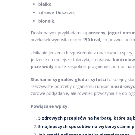
białko
,
zdrowe tłuszcze
,
błonnik
.
Doskonałymi przykładami są
orzechy
,
jogurt natur
przekąsek wynosiła około
150 kcal
, co pozwoli unik
Unikanie jedzenia bezpośrednio z opakowania sprzy
jedzenie na mniejsze talerzyki, co ułatwia
kontrolow
picie wody
może zaspokoić pragnienie i pomóc nam 
Słuchanie sygnałów głodu i sytości
to kolejny kl
rzeczywiste potrzeby organizmu i unikać
niezdrowy
zdrowe podjadanie, ale również przyczynia się do ogó
Powiązane wpisy:
5 zdrowych przepisów na herbatę, które są
5 najlepszych sposobów na wykorzystanie 
Jak zrobić najlepszą sałatkę ziemniaczaną