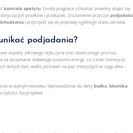
st
kontrola apetytu
. Osoby pragnące schudnąć powinny skupić się
dotyczących posiłków i przekąsek. Zrozumienie przyczyn
podjadani
dchudzania
i przyczynić się do poprawy ogólnego stanu zdrowia.
 unikać podjadania?
zowe aspekty zdrowego stylu życia oraz skutecznego procesu
 na utrzymanie stabilnego poziomu energii, co z kolei zmniejsza
ech dużych dań, warto postawić na pięć mniejszych w ciągu dnia –
 krok w dobrym kierunku. Wprowadzenie do diety
białka
,
błonnika
 sytości. Na przykład,