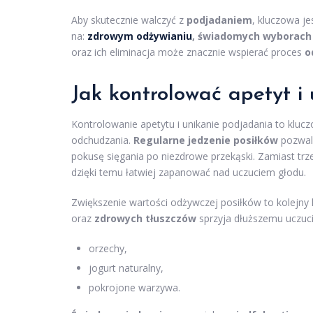
Aby skutecznie walczyć z
podjadaniem
, kluczowa je
na:
zdrowym odżywianiu
,
świadomych wyborach
oraz ich eliminacja może znacznie wspierać proces
o
Jak kontrolować apetyt i
Kontrolowanie apetytu i unikanie podjadania to kluc
odchudzania.
Regularne jedzenie posiłków
pozwala
pokusę sięgania po niezdrowe przekąski. Zamiast trz
dzięki temu łatwiej zapanować nad uczuciem głodu.
Zwiększenie wartości odżywczej posiłków to kolejny
oraz
zdrowych tłuszczów
sprzyja dłuższemu uczuciu
orzechy,
jogurt naturalny,
pokrojone warzywa.