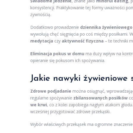
Świadome jedzenie
, znane jako
mindful eating
, 
konsystencji. Praktykowanie tej formy uważności po
żywnością.
Dodatkowo prowadzenie
dziennika żywieniowego
wywołują chęć sięgnięcia po coś między posiłkami. W
medytacja
czy
aktywność fizyczna
– te techniki 
Eliminacja pokus w domu
ma duży wpływ na kontro
opieranie się pokusom ich spożywania.
Jakie nawyki żywieniowe
Zdrowe podjadanie
można osiągnąć, wprowadzając 
regularne spożywanie
zbilansowanych posiłków
co
we krwi
, co z kolei zapobiega nagłym atakom głodu
wcześniej przygotować zdrowe przekąski.
Wybór właściwych przekąsek ma ogromne znaczenie 