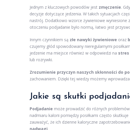
Jednym z kluczowych powodów jest
zmęczenie
. Gd
decyzje dotyczące jedzenia. W takich sytuacjach czę
nastrój. Dodatkowo wzorce żywieniowe wyniesione 
otoczeniu podjadanie było normą, łatwo jest przyswo
Innym czynnikiem są
złe nawyki żywieniowe
oraz
b
czujemy głód spowodowany nieregularnymi posiłkam
jedzenie ma miejsce również w odpowiedzi na
stres
lub rozrywki.
Zrozumienie przyczyn naszych skłonności do po
zachowaniem. Dzięki tej wiedzy możemy wprowadzać k
Jakie są skutki podjadani
Podjadanie
może prowadzić do różnych problemów z
nadmiaru kalorii pomiędzy posiłkami często skutkuje
zauważyć, że ich dzienne kaloryczne zapotrzebowanie
nadwagi
.