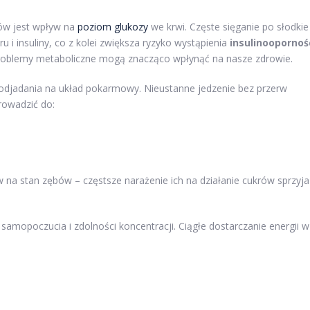
ów jest wpływ na
poziom glukozy
we krwi. Częste sięganie po słodkie
 i insuliny, co z kolei zwiększa ryzyko wystąpienia
insulinoopornoś
 problemy metaboliczne mogą znacząco wpłynąć na nasze zdrowie.
jadania na układ pokarmowy. Nieustanne jedzenie bez przerw
rowadzić do:
na stan zębów – częstsze narażenie ich na działanie cukrów sprzyja
mopoczucia i zdolności koncentracji. Ciągłe dostarczanie energii w