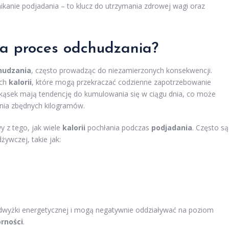
nikanie podjadania – to klucz do utrzymania zdrowej wagi oraz
a proces odchudzania?
hudzania
, często prowadząc do niezamierzonych konsekwencji.
ych
kalorii
, które mogą przekraczać codzienne zapotrzebowanie
zekąsek mają tendencję do kumulowania się w ciągu dnia, co może
nia zbędnych kilogramów.
y z tego, jak wiele
kalorii
pochłania podczas
podjadania
. Często są
żywczej, takie jak:
adwyżki energetycznej i mogą negatywnie oddziaływać na poziom
orności
.