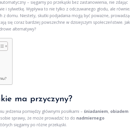
utomatyczny – sięgamy po przekąski bez zastanowienia, nie zdając
ie i sylwetkę. Wypływa to nie tylko z odczuwanego głodu, ale równie
h z domu. Niestety, skutki podjadania mogą być poważne, prowadzą
tają się coraz bardziej powszechne w dzisiejszym społeczeństwie. Jak
drowe alternatywy?
niu?
akie ma przyczyny?
niu jedzenia pomiędzy głównymi posiłkami –
śniadaniem
,
obiadem
ąc sobie sprawy, że może prowadzić to do
nadmiernego
 których sięgamy po różne przekąski.