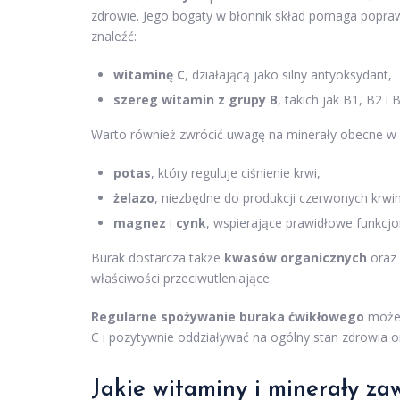
zdrowie. Jego bogaty w błonnik skład pomaga popra
znaleźć:
witaminę C
, działającą jako silny antyoksydant,
szereg witamin z grupy B
, takich jak B1, B2 
Warto również zwrócić uwagę na minerały obecne w 
potas
, który reguluje ciśnienie krwi,
żelazo
, niezbędne do produkcji czerwonych krwi
magnez
i
cynk
, wspierające prawidłowe funkcj
Burak dostarcza także
kwasów organicznych
oraz
właściwości przeciwutleniające.
Regularne spożywanie buraka ćwikłowego
może p
C i pozytywnie oddziaływać na ogólny stan zdrowia 
Jakie witaminy i minerały za