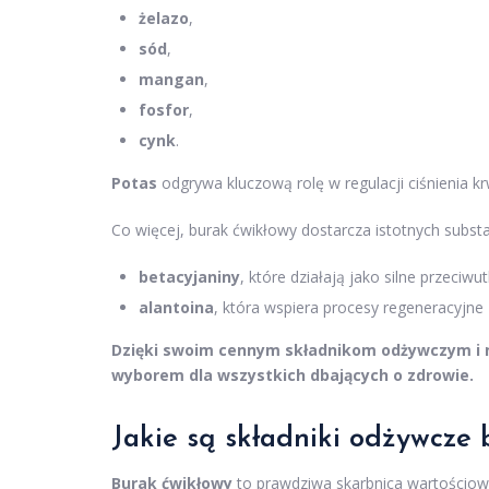
żelazo
,
sód
,
mangan
,
fosfor
,
cynk
.
Potas
odgrywa kluczową rolę w regulacji ciśnienia 
Co więcej, burak ćwikłowy dostarcza istotnych substa
betacyjaniny
, które działają jako silne przeciwut
alantoina
, która wspiera procesy regeneracyjne
Dzięki swoim cennym składnikom odżywczym i n
wyborem dla wszystkich dbających o zdrowie.
Jakie są składniki odżywcze
Burak ćwikłowy
to prawdziwa skarbnica wartościowy