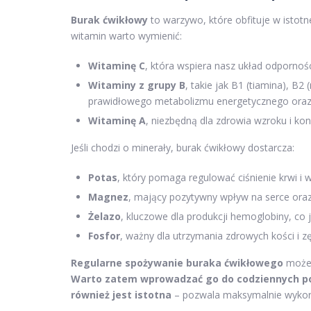
Burak ćwikłowy
to warzywo, które obfituje w istotn
witamin warto wymienić:
Witaminę C
, która wspiera nasz układ odporności
Witaminy z grupy B
, takie jak B1 (tiamina), B2
prawidłowego metabolizmu energetycznego oraz
Witaminę A
, niezbędną dla zdrowia wzroku i kon
Jeśli chodzi o minerały, burak ćwikłowy dostarcza:
Potas
, który pomaga regulować ciśnienie krwi i 
Magnez
, mający pozytywny wpływ na serce ora
Żelazo
, kluczowe dla produkcji hemoglobiny, co 
Fosfor
, ważny dla utrzymania zdrowych kości i z
Regularne spożywanie buraka ćwikłowego
może 
Warto zatem wprowadzać go do codziennych p
również jest istotna
– pozwala maksymalnie wykorz