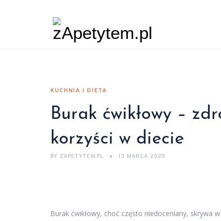
KUCHNIA I DIETA
Burak ćwikłowy – zdr
korzyści w diecie
BY
ZAPETYTEM.PL
13 MARCA 2025
Burak ćwikłowy, choć często niedoceniany, skrywa w