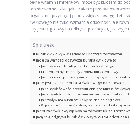
pełne witamin i minerałów, może być kluczem do pop
prozdrowotne, takie jak działanie przeciwnowotworow
organizmu, przyciągają coraz większą uwagę dietetyk
ćwikłowego nie tylko wzmacnia odporność, ale równi
Czy jesteś gotowy na odkrycie potencjału, jaki kryj
Spis treści
Burak ćwikłowy – właściwości i korzyści zdrowotne
Jakie są wartości odżywcze buraka ćwikłowego?
Jakie są składniki odżywcze buraka ćwikłowego?
Jakie witaminy i minerały zawiera burak ćwikłowy?
Jakie substancje bioaktywne znajdują się w buraku ćwik
Jakie jest działanie buraka ćwikłowego na zdrowie?
Jakie są właściwości przeciwutleniające buraka ćwikłowe
Jakie są właściwości przeciwnowotworowe buraka ćwik
Jaki wpływ ma burak ćwikłowy na ciśnienie tętnicze?
W jaki sposób burak ćwikłowy wspiera detoksykację org
Jak burak ćwikłowy wpływa na zdrowie układu serco
Jaką rolę odgrywa burak ćwikłowy w diecie odchudzają