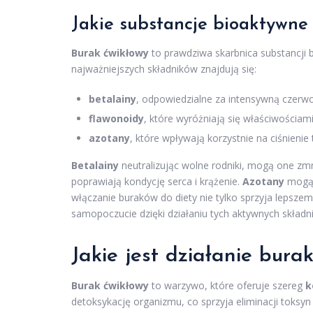
Jakie substancje bioaktywne
Burak ćwikłowy
to prawdziwa skarbnica substancji 
najważniejszych składników znajdują się:
betalainy
, odpowiedzialne za intensywną czerwon
flawonoidy
, które wyróżniają się właściwościam
azotany
, które wpływają korzystnie na ciśnieni
Betalainy
neutralizując wolne rodniki, mogą one zm
poprawiają kondycję serca i krążenie.
Azotany
mogą p
włączanie buraków do diety nie tylko sprzyja lepszem
samopoczucie dzięki działaniu tych aktywnych składn
Jakie jest działanie bur
Burak ćwikłowy
to warzywo, które oferuje szereg
k
detoksykację organizmu, co sprzyja eliminacji toks