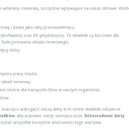
e witaminy i minerały, korzystnie wpływające na nasze zdrowie. Wśró
owy i działa jako silny przeciwutleniacz,
 (ryboflawina) oraz B6 (pirydoksyna). Te składniki są kluczowe dla
 funkcjonowania układu nerwowego,
dycji skóry.
wspiera pracę mięśni,
z układ nerwowy,
jest istotne dla transportu tlenu w naszym organizmie,
ębów.
znacząco wzbogacić naszą dietę w te cenne składniki odżywcze.
osiłków
, aby poprawić swoje samopoczucie.
Różnorodność diety
ystać wszystkie korzystne właściwości tego warzywa.