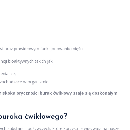
krwi oraz prawidłowym funkcjonowaniu mięśni.
ncji bioaktywnych takich jak:
leniacze,
 zachodzące w organizmie.
iskokaloryczności burak ćwikłowy staje się doskonałym
 buraka ćwikłowego?
ch substancji odżywczych, które korzystnie wpływają na nasze