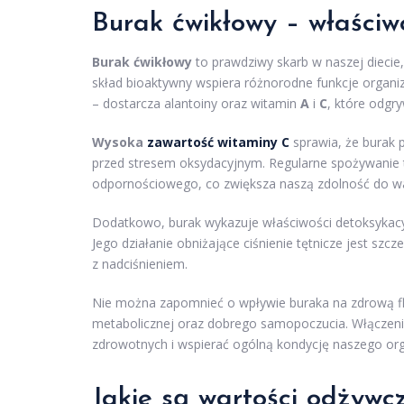
Burak ćwikłowy – właściwo
Burak ćwikłowy
to prawdziwy skarb w naszej diecie
skład bioaktywny wspiera różnorodne funkcje organi
– dostarcza alantoiny oraz witamin
A
i
C
, które odgr
Wysoka
zawartość witaminy C
sprawia, że burak p
przed stresem oksydacyjnym. Regularne spożywanie 
odpornościowego, co zwiększa naszą zdolność do wal
Dodatkowo, burak wykazuje właściwości detoksykacyj
Jego działanie obniżające ciśnienie tętnicze jest sz
z nadciśnieniem.
Nie można zapomnieć o wpływie buraka na zdrową flo
metabolicznej oraz dobrego samopoczucia. Włączenie
zdrowotnych i wspierać ogólną kondycję naszego or
Jakie są wartości odżywc