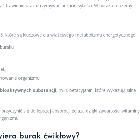
wić trawienie oraz utrzymywać uczucie sytości. W buraku możemy
i B6, które są kluczowe dla właściwego metabolizmu energetycznego.
buraku:
nek,
onowanie organizmu.
bioaktywnych substancji
, m.in. betacyjanin, które wykazują silne
rzyczynić się do lepszej absorpcji żelaza dzięki zawartości witaminy
organizmu.
wiera burak ćwikłowy?