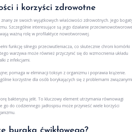
ści i korzyści zdrowotne
, znany ze swoich wyjątkowych właściwości zdrowotnych. Jego bogat
zmu. Szczególnie interesujące są jego działanie przeciwnowotworow
ywają ważną rolę w profilaktyce nowotworowej.
ełni funkcję silnego przeciwutleniacza, co skutecznie chroni komórki
tego warzywa może również przyczynić się do wzmocnienia układu
ki z infekcjami.
ne; pomaga w eliminacji toksyn z organizmu i poprawia krążenie.
czególnie korzystne dla osób borykających się z problemami związanym
rę bakteryjną jelit. To kluczowy element utrzymania równowagi
 go do codziennego jadłospisu może przynieść wiele korzyści
ganizmu.
ze buraka ćwikłowego?