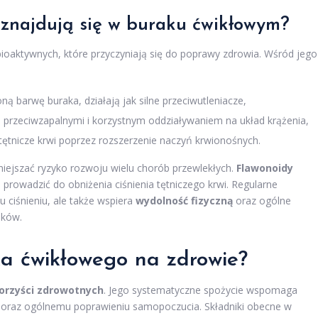
 znajdują się w buraku ćwikłowym?
bioaktywnych, które przyczyniają się do poprawy zdrowia. Wśród jego
ą barwę buraka, działają jak silne przeciwutleniacze,
i przeciwzapalnymi i korzystnym oddziaływaniem na układ krążenia,
e tętnicze krwi poprzez rozszerzenie naczyń krwionośnych.
niejszać ryzyko rozwoju wielu chorób przewlekłych.
Flawonoidy
rowadzić do obniżenia ciśnienia tętniczego krwi. Regularne
u ciśnieniu, ale także wspiera
wydolność fizyczną
oraz ogólne
ików.
aka ćwikłowego na zdrowie?
orzyści zdrowotnych
. Jego systematyczne spożycie wspomaga
yn oraz ogólnemu poprawieniu samopoczucia. Składniki obecne w