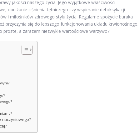
rawy jakości naszego życia. Jego wyjątkowe właściwości
e, obniżanie ciśnienia tętniczego czy wspieranie detoksykacji
ów i miłośników zdrowego stylu życia. Regularne spożycie buraka
eż przyczynia się do lepszego funkcjonowania układu krwionośnego.
e to proste, a zarazem niezwykle wartościowe warzywo?
łowym?
go?
łowego?
anizmu?
wo-naczyniowego?
cej?