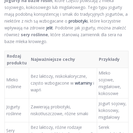
jogurty na bazie roślin
, które często powstają z mleka
sojowego, kokosowego lub migdałowego. Tego typu jogurty
mają podobną konsystencję i smak do tradycyjnych jogurtów, a
niektóre z nich są wzbogacane o
probiotyki
, które korzystnie
wpływają na zdrowie
jelit
. Podobnie jak jogurty, można znaleźć
również
sery roślinne
, które stanowią zamiennik dla sera na
bazie mleka krowiego.
Rodzaj
Najważniejsze cechy
Przykłady
produktu
Mleko
Bez laktozy, niskokaloryczne,
Mleko
sojowe,
często wzbogacone w
witaminy
i
roślinne
migdałowe,
wapń
kokosowe
Jogurt sojowy,
Jogurty
Zawierają probiotyki,
kokosowy,
roślinne
niskotłuszczowe, różne smaki
migdałowy
Bez laktozy, różne rodzaje
Serek
Sery