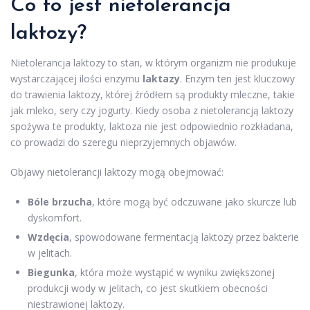
Co to jest nietolerancja
laktozy?
Nietolerancja laktozy to stan, w którym organizm nie produkuje
wystarczającej ilości enzymu
laktazy
. Enzym ten jest kluczowy
do trawienia laktozy, której źródłem są produkty mleczne, takie
jak mleko, sery czy jogurty. Kiedy osoba z nietolerancją laktozy
spożywa te produkty, laktoza nie jest odpowiednio rozkładana,
co prowadzi do szeregu nieprzyjemnych objawów.
Objawy nietolerancji laktozy mogą obejmować:
Bóle brzucha
, które mogą być odczuwane jako skurcze lub
dyskomfort.
Wzdęcia
, spowodowane fermentacją laktozy przez bakterie
w jelitach.
Biegunka
, która może wystąpić w wyniku zwiększonej
produkcji wody w jelitach, co jest skutkiem obecności
niestrawionej laktozy.