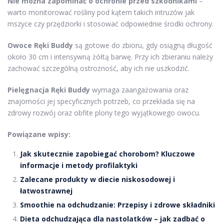
Nie można zapominać o ochronie przed szkodnikami
–
warto monitorować rośliny pod kątem takich intruzów jak
mszyce czy przędziorki i stosować odpowiednie środki ochrony.
Owoce Ręki Buddy
są gotowe do zbioru, gdy osiągną długość
około 30 cm i intensywną żółtą barwę. Przy ich zbieraniu należy
zachować szczególną ostrożność, aby ich nie uszkodzić.
Pielęgnacja Ręki Buddy
wymaga zaangażowania oraz
znajomości jej specyficznych potrzeb, co przekłada się na
zdrowy rozwój oraz obfite plony tego wyjątkowego owocu.
Powiązane wpisy:
Jak skutecznie zapobiegać chorobom? Kluczowe
informacje i metody profilaktyki
Zalecane produkty w diecie niskosodowej i
łatwostrawnej
Smoothie na odchudzanie: Przepisy i zdrowe składniki
Dieta odchudzająca dla nastolatków – jak zadbać o