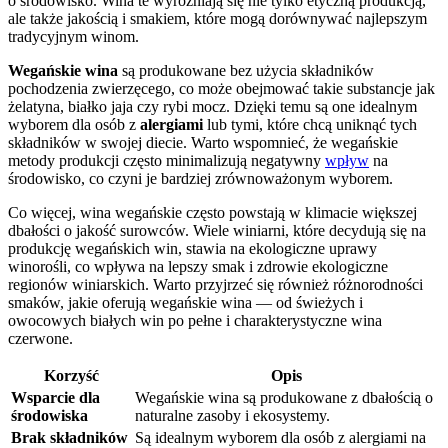
o środowisko. Wina te wyróżniają się nie tylko etyczną produkcją,
ale także jakością i smakiem, które mogą dorównywać najlepszym
tradycyjnym winom.
Wegańskie wina
są produkowane bez użycia składników
pochodzenia zwierzęcego, co może obejmować takie substancje jak
żelatyna, białko jaja czy rybi mocz. Dzięki temu są one idealnym
wyborem dla osób z
alergiami
lub tymi, które chcą uniknąć tych
składników w swojej diecie. Warto wspomnieć, że wegańskie
metody produkcji często minimalizują negatywny
wpływ
na
środowisko, co czyni je bardziej zrównoważonym wyborem.
Co więcej, wina wegańskie często powstają w klimacie większej
dbałości o jakość surowców. Wiele winiarni, które decydują się na
produkcję wegańskich win, stawia na ekologiczne uprawy
winorośli, co wpływa na lepszy smak i zdrowie ekologiczne
regionów winiarskich. Warto przyjrzeć się również różnorodności
smaków, jakie oferują wegańskie wina — od świeżych i
owocowych białych win po pełne i charakterystyczne wina
czerwone.
Korzyść
Opis
Wsparcie dla
Wegańskie wina są produkowane z dbałością o
środowiska
naturalne zasoby i ekosystemy.
Brak składników
Są idealnym wyborem dla osób z alergiami na