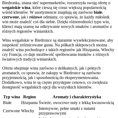
Biedronka, znana sieć supermarketów, rozszerzyła swoją ofertę o
wegańskie wina
, które cieszą się coraz większą popularnością
wśród klientów. W asortymencie znajdują się zarówno
białe
,
czerwone
, jak i
różowe
odmiany, co sprawia, że każdy miłośnik
win może znaleźć coś dla siebie. Dzięki różnorodności typu win,
klienci mają szansę na odkrywanie nowych smaków i aromatów z
różnych regionów winiarskich.
Wina wegańskie w Biedronce są starannie wyselekcjonowane, aby
zaspokoić zróżnicowane gusta. Na półkach sklepowych można
znaleźć wina pochodzące z takich regionów jak Hiszpania, Włochy
czy Francja, co daje możliwość spróbowania trunków z różnych
światowych tradycji winiarskich.
Oferta obejmuje wina zarówno o delikatnych, jak i pełnych
aromatach, co sprawia, że zakupy w Biedronce są zarówno
przyjemnością, jak i sposobnością do eksperymentowania.
Dodatkowo, wina te są często przystępne cenowo, co zwiększa
dostępność wegańskich opcji dla wszystkich klientów.
Typ wina
Region
Aromaty i charakterystyka
Białe
Hiszpania
Świeże, owocowe nuty z lekką kwasowością
Intensywne, pełne smaki z nutami
Czerwone
Włochy
przyprawowymi