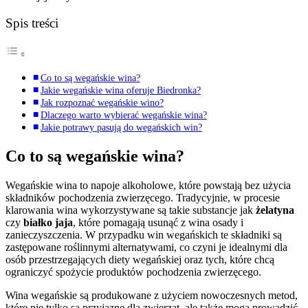
Spis treści
Co to są wegańskie wina?
Jakie wegańskie wina oferuje Biedronka?
Jak rozpoznać wegańskie wino?
Dlaczego warto wybierać wegańskie wina?
Jakie potrawy pasują do wegańskich win?
Co to są wegańskie wina?
Wegańskie wina to napoje alkoholowe, które powstają bez użycia
składników pochodzenia zwierzęcego. Tradycyjnie, w procesie
klarowania wina wykorzystywane są takie substancje jak
żelatyna
czy
białko jaja
, które pomagają usunąć z wina osady i
zanieczyszczenia. W przypadku win wegańskich te składniki są
zastępowane roślinnymi alternatywami, co czyni je idealnymi dla
osób przestrzegających diety wegańskiej oraz tych, które chcą
ograniczyć spożycie produktów pochodzenia zwierzęcego.
Wina wegańskie są produkowane z użyciem nowoczesnych metod,
które nie tylko są przyjazne dla zwierząt, ale także mogą prowadzić