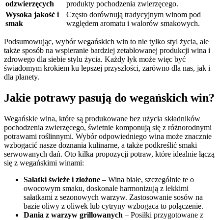
odzwierzęcych
produkty pochodzenia zwierzęcego.
Wysoka jakość i
Często dorównują tradycyjnym winom pod
smak
względem aromatu i walorów smakowych.
Podsumowując, wybór wegańskich win to nie tylko styl życia, ale
także sposób na wspieranie bardziej zetablowanej produkcji wina i
zdrowego dla siebie stylu życia. Każdy łyk może więc być
świadomym krokiem ku lepszej przyszłości, zarówno dla nas, jak i
dla planety.
Jakie potrawy pasują do wegańskich win?
Wegańskie wina, które są produkowane bez użycia składników
pochodzenia zwierzęcego, świetnie komponują się z różnorodnymi
potrawami roślinnymi. Wybór odpowiedniego wina może znacznie
wzbogacić nasze doznania kulinarne, a także podkreślić smaki
serwowanych dań. Oto kilka propozycji potraw, które idealnie łączą
się z wegańskimi winami:
Sałatki świeże i złożone
– Wina białe, szczególnie te o
owocowym smaku, doskonale harmonizują z lekkimi
sałatkami z sezonowych warzyw. Zastosowanie sosów na
bazie oliwy z oliwek lub cytryny wzbogaca to połączenie.
Dania z warzyw grillowanych
– Posiłki przygotowane z