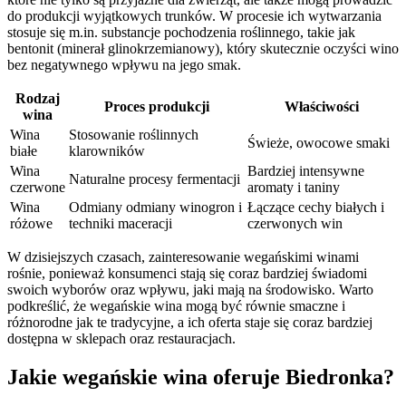
do produkcji wyjątkowych trunków. W procesie ich wytwarzania
stosuje się m.in. substancje pochodzenia roślinnego, takie jak
bentonit (minerał glinokrzemianowy), który skutecznie oczyści wino
bez negatywnego wpływu na jego smak.
Rodzaj
Proces produkcji
Właściwości
wina
Wina
Stosowanie roślinnych
Świeże, owocowe smaki
białe
klarowników
Wina
Bardziej intensywne
Naturalne procesy fermentacji
czerwone
aromaty i taniny
Wina
Odmiany odmiany winogron i
Łączące cechy białych i
różowe
techniki maceracji
czerwonych win
W dzisiejszych czasach, zainteresowanie wegańskimi winami
rośnie, ponieważ konsumenci stają się coraz bardziej świadomi
swoich wyborów oraz wpływu, jaki mają na środowisko. Warto
podkreślić, że wegańskie wina mogą być równie smaczne i
różnorodne jak te tradycyjne, a ich oferta staje się coraz bardziej
dostępna w sklepach oraz restauracjach.
Jakie wegańskie wina oferuje Biedronka?