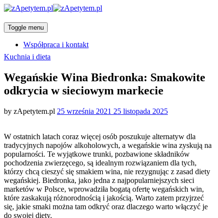
Toggle menu
Współpraca i kontakt
Categories
Kuchnia i dieta
Wegańskie Wina Biedronka: Smakowite
odkrycia w sieciowym markecie
Posted
by
zApetytem.pl
25 września 2021
25 listopada 2025
on
W ostatnich latach coraz więcej osób poszukuje alternatyw dla
tradycyjnych napojów alkoholowych, a wegańskie wina zyskują na
popularności. Te wyjątkowe trunki, pozbawione składników
pochodzenia zwierzęcego, są idealnym rozwiązaniem dla tych,
którzy chcą cieszyć się smakiem wina, nie rezygnując z zasad diety
wegańskiej. Biedronka, jako jedna z najpopularniejszych sieci
marketów w Polsce, wprowadziła bogatą ofertę wegańskich win,
które zaskakują różnorodnością i jakością. Warto zatem przyjrzeć
się, jakie smaki można tam odkryć oraz dlaczego warto włączyć je
do swojej diety.