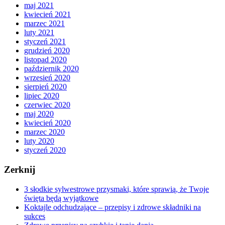
maj 2021
kwiecień 2021
marzec 2021
luty 2021
styczeń 2021
grudzień 2020
listopad 2020
październik 2020
wrzesień 2020
sierpień 2020
lipiec 2020
czerwiec 2020
maj 2020
kwiecień 2020
marzec 2020
luty 2020
styczeń 2020
Zerknij
3 słodkie sylwestrowe przysmaki, które sprawią, że Twoje
święta będą wyjątkowe
Koktajle odchudzające – przepisy i zdrowe składniki na
sukces