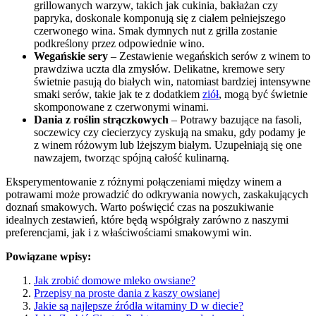
grillowanych warzyw, takich jak cukinia, bakłażan czy
papryka, doskonale komponują się z ciałem pełniejszego
czerwonego wina. Smak dymnych nut z grilla zostanie
podkreślony przez odpowiednie wino.
Wegańskie sery
– Zestawienie wegańskich serów z winem to
prawdziwa uczta dla zmysłów. Delikatne, kremowe sery
świetnie pasują do białych win, natomiast bardziej intensywne
smaki serów, takie jak te z dodatkiem
ziół
, mogą być świetnie
skomponowane z czerwonymi winami.
Dania z roślin strączkowych
– Potrawy bazujące na fasoli,
soczewicy czy ciecierzycy zyskują na smaku, gdy podamy je
z winem różowym lub lżejszym białym. Uzupełniają się one
nawzajem, tworząc spójną całość kulinarną.
Eksperymentowanie z różnymi połączeniami między winem a
potrawami może prowadzić do odkrywania nowych, zaskakujących
doznań smakowych. Warto poświęcić czas na poszukiwanie
idealnych zestawień, które będą współgrały zarówno z naszymi
preferencjami, jak i z właściwościami smakowymi win.
Powiązane wpisy:
Jak zrobić domowe mleko owsiane?
Przepisy na proste dania z kaszy owsianej
Jakie są najlepsze źródła witaminy D w diecie?