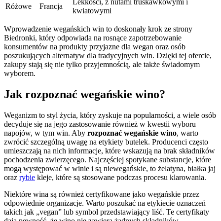
Lekkości, z nutami truskawkowymi i
Różowe
Francja
kwiatowymi
Wprowadzenie wegańskich win to doskonały krok ze strony
Biedronki, który odpowiada na rosnące zapotrzebowanie
konsumentów na produkty przyjazne dla wegan oraz osób
poszukujących alternatyw dla tradycyjnych win. Dzięki tej ofercie,
zakupy stają się nie tylko przyjemnością, ale także świadomym
wyborem.
Jak rozpoznać wegańskie wino?
Weganizm to styl życia, który zyskuje na popularności, a wiele osób
decyduje się na jego zastosowanie również w kwestii wyboru
napojów, w tym win. Aby
rozpoznać wegańskie wino
, warto
zwrócić szczególną uwagę na etykiety butelek. Producenci często
umieszczają na nich informacje, które wskazują na brak składników
pochodzenia zwierzęcego. Najczęściej spotykane substancje, które
mogą występować w winie i są niewegańskie, to żelatyna, białka jaj
oraz
rybie
kleje, które są stosowane podczas procesu klarowania.
Niektóre wina są również certyfikowane jako wegańskie przez
odpowiednie organizacje. Warto poszukać na etykiecie oznaczeń
takich jak „vegan” lub symbol przedstawiający liść. Te certyfikaty
dają pewność, że wino nie zawiera żadnych składników