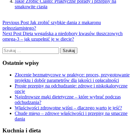
Jakie Zrobić Ciasto: Praktyczne porady i przepisy na
smakowite ciasta
Previous Post
Jak zrobić szybkie dania z makaronu
pełnoziarnistego?
Next Post
Dieta wegańska a niedobory kwasów tłuszczowych
omega-3 – jak uzupełnić je w diecie?
Szukaj:
Ostatnie wpisy
Złocenie bezmatrycowe w praktyce: proces, przygotowanie
projektu i dobór parametrów dla jakości i opłacalności
Proste przepisy na odchudzanie: zdrowe i niskokaloryczne
opcje
Najzdrowsze mąki dietetyczne – które wybrać podczas
odchudzania?
Właściwości zdrowotne wiśni – dlaczego warto je jeść?
Chude mięso – zdrowe właściwości i przepisy na smaczne
dania
Kuchnia i dieta