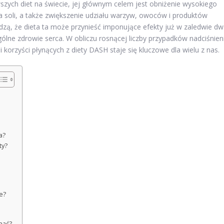
zych diet na świecie, jej głównym celem jest obniżenie wysokiego
ia soli, a także zwiększenie udziału warzyw, owoców i produktów
ą, że dieta ta może przynieść imponujące efekty już w zaledwie d
 ogólne zdrowie serca. W obliczu rosnącej liczby przypadków nadciśnien
orzyści płynących z diety DASH staje się kluczowe dla wielu z nas.
a?
ty?
e?
znać?