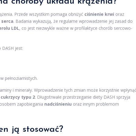
a choroby układu krążenia?
rążenia. Przede wszystkim pomaga obniżyć
ciśnienie krwi
oraz
 serca
. Badania wykazują, że regularne wprowadzenie jej zasad do
erolu LDL
, co jest niezwykle ważne w profilaktyce chorób sercowo-
 DASH jest:
 pełnoziarnistych.
aminy i minerały. Wprowadzenie tych zmian może korzystnie wpłyną
u
cukrzycy typu 2
. Długotrwałe przestrzeganie diety DASH sprzyja
sposobem zapobiegania
nadciśnieniu
oraz innym problemom
en ją stosować?