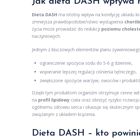
Jak dieta DASH wpływa n
Dieta DASH
ma istotny wpływ na kondycję układu k
zmniejsza prawdopodobieństwo wystąpienia
chorób
życia może prowadzić do redukcji
poziomu cholest
naczyniowych.
Jednym z kluczowych elementów planu żywieniowego
ograniczenie spożycia sodu do 5-6 g dziennie,
wspieranie lepszej regulacji ciśnienia tętniczego,
zwiększone spożycie warzyw, owoców i produktów
Dzięki tym produktom organizm otrzymuje cenne wit
na
profil lipidowy
ciała oraz obniżyć ryzyko rozwoj
ogólnemu zdrowiu serca i okazuje się skutecznym 
związanym z układem krążenia.
Dieta DASH – kto powini