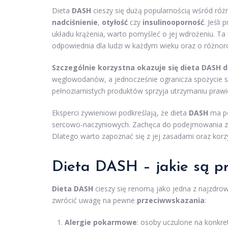
Dieta
DASH
cieszy się dużą popularnością wśród róż
nadciśnienie
,
otyłość
czy
insulinooporność
. Jeśli
układu krążenia, warto pomyśleć o jej wdrożeniu. Ta
odpowiednia dla ludzi w każdym wieku oraz o różnor
Szczególnie korzystna okazuje się dieta DASH d
węglowodanów, a jednocześnie ogranicza spożycie 
pełnoziarnistych produktów sprzyja utrzymaniu prawi
Eksperci żywieniowi podkreślają, że dieta
DASH
ma po
sercowo-naczyniowych. Zachęca do podejmowania zdr
Dlatego warto zapoznać się z jej zasadami oraz ko
Dieta DASH – jakie są p
Dieta DASH
cieszy się renomą jako jedna z najzdro
zwrócić uwagę na pewne
przeciwwskazania
:
Alergie pokarmowe
: osoby uczulone na konkre