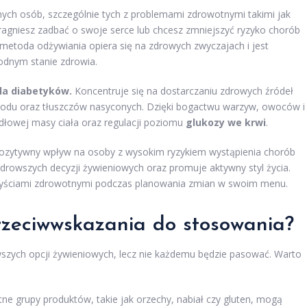
nych osób, szczególnie tych z problemami zdrowotnymi takimi jak
 pragniesz zadbać o swoje serce lub chcesz zmniejszyć ryzyko chorób
 metoda odżywiania opiera się na zdrowych zwyczajach i jest
odnym stanie zdrowia.
la diabetyków.
Koncentruje się na dostarczaniu zdrowych źródeł
sodu oraz tłuszczów nasyconych. Dzięki bogactwu warzyw, owoców i
dłowej masy ciała oraz regulacji poziomu
glukozy we krwi
.
zytywny wpływ na osoby z wysokim ryzykiem wystąpienia chorób
owszych decyzji żywieniowych oraz promuje aktywny styl życia.
rzyściami zdrowotnymi podczas planowania zmian w swoim menu.
rzeciwwskazania do stosowania?
wszych opcji żywieniowych, lecz nie każdemu będzie pasować. Warto
tne grupy produktów, takie jak orzechy, nabiał czy gluten, mogą