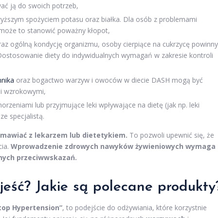
wać ją do swoich potrzeb,
 wyższym spożyciem potasu oraz białka. Dla osób z problemami
, może to stanowić poważny kłopot,
oraz ogólną kondycję organizmu, osoby cierpiące na cukrzycę powinny
 Dostosowanie diety do indywidualnych wymagań w zakresie kontroli
nnika
oraz bogactwo warzyw i owoców w diecie DASH mogą być
mi wzrokowymi,
orzeniami lub przyjmujące leki wpływające na dietę (jak np. leki
e specjalistą.
zmawiać z lekarzem lub dietetykiem.
To pozwoli upewnić się, że
cia.
Wprowadzenie zdrowych nawyków żywieniowych wymaga
lnych przeciwwskazań.
eść? Jakie są
polecane produkty
top Hypertension”
, to podejście do odżywiania, które korzystnie