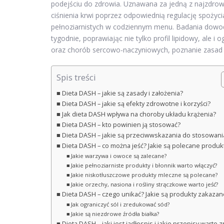
podejściu do zdrowia. Uznawana za jedną z najzdrows
ciśnienia krwi poprzez odpowiednią regulację spożyc
pełnoziarnistych w codziennym menu. Badania dowodz
tygodnie, poprawiając nie tylko profil lipidowy, ale i
oraz chorób sercowo-naczyniowych, poznanie zasad i k
Spis treści
Dieta DASH – jakie są zasady i założenia?
Dieta DASH – jakie są efekty zdrowotne i korzyści?
Jak dieta DASH wpływa na choroby układu krążenia?
Dieta DASH – kto powinien ją stosować?
Dieta DASH – jakie są przeciwwskazania do stosowani
Dieta DASH – co można jeść? Jakie są polecane produk
Jakie warzywa i owoce są zalecane?
Jakie pełnoziarniste produkty i błonnik warto włączyć?
Jakie niskotłuszczowe produkty mleczne są polecane?
Jakie orzechy, nasiona i rośliny strączkowe warto jeść?
Dieta DASH – czego unikać? Jakie są produkty zakazan
Jak ograniczyć sól i zredukować sód?
Jakie są niezdrowe źródła białka?
Dieta DASH – jaki jest jadłospis i jakie przepisy warto 