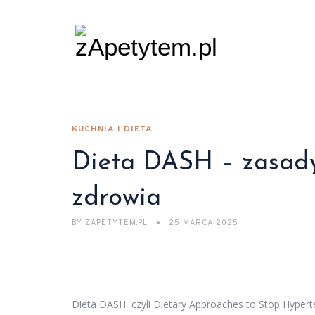
KUCHNIA I DIETA
Dieta DASH – zasady,
zdrowia
BY
ZAPETYTEM.PL
25 MARCA 2025
Dieta DASH, czyli Dietary Approaches to Stop Hyperte