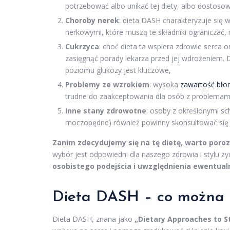
potrzebować albo unikać tej diety, albo dostoso
Choroby nerek
: dieta DASH charakteryzuje się
nerkowymi, które muszą te składniki ograniczać
Cukrzyca
: choć dieta ta wspiera zdrowie serca 
zasięgnąć porady lekarza przed jej wdrożeniem.
poziomu glukozy jest kluczowe,
Problemy ze wzrokiem
: wysoka
zawartość bło
trudne do zaakceptowania dla osób z problema
Inne stany zdrowotne
: osoby z określonymi sch
moczopędne) również powinny skonsultować się z
Zanim zdecydujemy się na tę dietę, warto poro
wybór jest odpowiedni dla naszego zdrowia i stylu ży
osobistego podejścia i uwzględnienia ewentua
Dieta DASH – co można j
Dieta DASH, znana jako
„Dietary Approaches to S