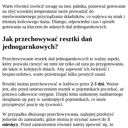
Warto również zwrócić uwagę na moc palnika, ponieważ gotowanie
na zbyt wysokiej temperaturze może prowadzić do
nierównomiernego przyrządzania składników, co wpływa na smak i
teksturę końcowego dania. Dlatego, odpowiedni czas i sposób
gotowania są kluczem do udanych dań jednogarnkowych.
Jak przechowywać resztki dań
jednogarnkowych?
Przechowywanie resztek dań jednogarnkowych to ważny aspekt,
który pozwala cieszyć się nimi nie tylko od razu po przygotowaniu,
ale także w kolejnych dniach. Aby zapewnić ich świeżość i
bezpieczeństwo, warto przestrzegać kilku prostych zasad.
Resztki można przechowywać w lodówce przez
2-3 dni
. Ważne
jest, aby przed umieszczeniem resztek w pojemnikach poczekać, aż
potrawa całkowicie ostygnie. Dzięki temu unikniemy nadmiernego
skraplania się pary w zamkniętych pojemnikach, co może
przyspieszyć psucie się żywności.
W przypadku dłuższego przechowywania, najlepiej przełożyć
jedzenie do zamrażarki, gdzie można je trzymać nawet do
3
miesięcy
. Przed zamrożeniem również należy upewnić się, że