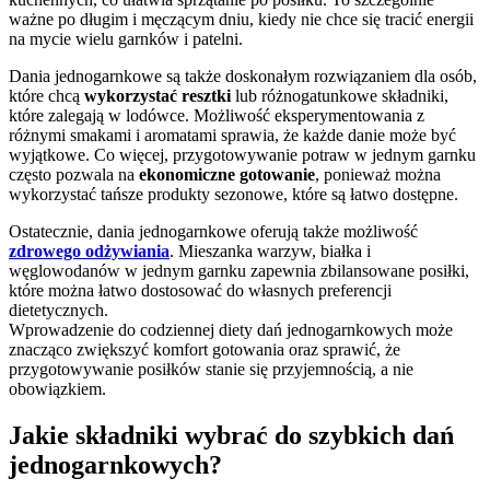
ważne po długim i męczącym dniu, kiedy nie chce się tracić energii
na mycie wielu garnków i patelni.
Dania jednogarnkowe są także doskonałym rozwiązaniem dla osób,
które chcą
wykorzystać resztki
lub różnogatunkowe składniki,
które zalegają w lodówce. Możliwość eksperymentowania z
różnymi smakami i aromatami sprawia, że każde danie może być
wyjątkowe. Co więcej, przygotowywanie potraw w jednym garnku
często pozwala na
ekonomiczne gotowanie
, ponieważ można
wykorzystać tańsze produkty sezonowe, które są łatwo dostępne.
Ostatecznie, dania jednogarnkowe oferują także możliwość
zdrowego odżywiania
. Mieszanka warzyw, białka i
węglowodanów w jednym garnku zapewnia zbilansowane posiłki,
które można łatwo dostosować do własnych preferencji
dietetycznych.
Wprowadzenie do codziennej diety dań jednogarnkowych może
znacząco zwiększyć komfort gotowania oraz sprawić, że
przygotowywanie posiłków stanie się przyjemnością, a nie
obowiązkiem.
Jakie składniki wybrać do szybkich dań
jednogarnkowych?