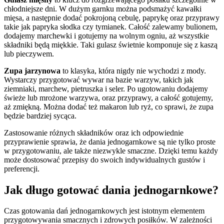
chłodniejsze dni. W dużym garnku można podsmażyć kawałki
mięsa, a następnie dodać pokrojoną cebulę, paprykę oraz przyprawy
takie jak papryka słodka czy tymianek. Całość zalewamy bulionem,
dodajemy marchewki i gotujemy na wolnym ogniu, aż wszystkie
składniki będą miękkie. Taki gulasz świetnie komponuje się z kaszą
lub pieczywem.
Zupa jarzynowa
to klasyka, która nigdy nie wychodzi z mody.
Wystarczy przygotować wywar na bazie warzyw, takich jak
ziemniaki, marchew, pietruszka i seler. Po ugotowaniu dodajemy
świeże lub mrożone warzywa, oraz przyprawy, a całość gotujemy,
aż zmiękną. Można dodać też makaron lub ryż, co sprawi, że zupa
będzie bardziej sycąca.
Zastosowanie różnych składników oraz ich odpowiednie
przyprawienie sprawia, że dania jednogarnkowe są nie tylko proste
w przygotowaniu, ale także niezwykle smaczne. Dzięki temu każdy
może dostosować przepisy do swoich indywidualnych gustów i
preferencji.
Jak długo gotować dania jednogarnkowe?
Czas gotowania dań jednogarnkowych jest istotnym elementem
przygotowywania smacznych i zdrowych posiłków. W zależności