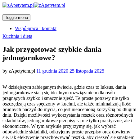
Toggle menu
Współpraca i kontakt
Categories
Kuchnia i dieta
Jak przygotować szybkie dania
jednogarnkowe?
Posted
by
zApetytem.pl
11 grudnia 2020
25 listopada 2025
on
W dzisiejszym zabieganym świecie, gdzie czas to luksus, dania
jednogarnkowe stają się idealnym rozwiązaniem dla osób
pragnących szybko i smacznie zjeść. Te proste potrawy nie tylko
oszczędzają czas spędzony w kuchni, ale także minimalizują ilość
brudnych naczyń do mycia, co jest nieocenioną korzyścią po długim
dniu. Dzięki możliwości wykorzystania resztek oraz różnorodnych
składników, jednogarnkowe przepisy są nie tylko praktyczne, ale i
ekonomiczne. W tym artykule przyjrzymy się, jak wybrać
odpowiednie składniki, odkryjemy proste przepisy oraz dowiemy
się, jak efektywnie przechowywać resztki, aby cieszyć się smakiem