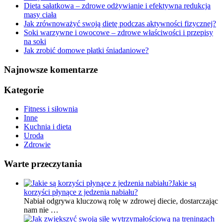
Dieta sałatkowa – zdrowe odżywianie i efektywna redukcja
masy ciała
Jak zrównoważyć swoją dietę podczas aktywności fizycznej?
Soki warzywne i owocowe – zdrowe właściwości i przepisy
na soki
Jak zrobić domowe płatki śniadaniowe?
Najnowsze komentarze
Kategorie
Fitness i siłownia
Inne
Kuchnia i dieta
Uroda
Zdrowie
Warte przeczytania
Jakie są
korzyści płynące z jedzenia nabiału?
Nabiał odgrywa kluczową rolę w zdrowej diecie, dostarczając
nam nie …