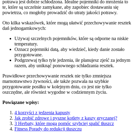
potrawa jest dobrze schłodzona. Idealne pojemniki do mrożenia to
te, które są szczelnie zamykane, aby zapobiec dostawaniu się
powietrza, co mogłoby prowadzić do utraty jakości potrawy.
Oto kilka wskazówek, które mogą ułatwić przechowywanie resztek
dań jednogarnkowych:
Używaj szczelnych pojemników, które są odporne na niskie
temperatury.
Oznacz pojemniki datą, aby wiedzieć, kiedy danie zostało
przygotowane.
Podgrzewaj tylko tyle jedzenia, ile planujesz zjeść za jednym
razem, aby uniknąć ponownego schładzania resztek.
Prawidłowe przechowywanie resztek nie tylko zmniejsza
marnotrawstwo żywności, ale także pozwala na szybkie
przygotowanie posiłku w kolejnym dniu, co jest nie tylko
oszczędne, ale również wygodne w codziennym życiu.
Powiązane wpisy:
4 korzyści z jedzenia kapusty
Jak zrobić zdrowe i pyszne kotlety z kaszy gryczanej?
3 Herbaty, które mogą pomóc szybciej spalić tłuszcz
Fitness Porady do redukcji tłuszczu