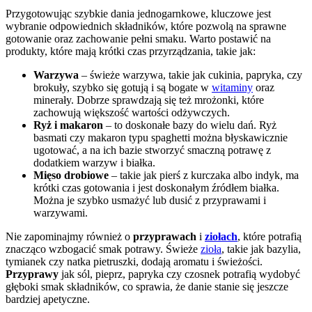
Przygotowując szybkie dania jednogarnkowe, kluczowe jest
wybranie odpowiednich składników, które pozwolą na sprawne
gotowanie oraz zachowanie pełni smaku. Warto postawić na
produkty, które mają krótki czas przyrządzania, takie jak:
Warzywa
– świeże warzywa, takie jak cukinia, papryka, czy
brokuły, szybko się gotują i są bogate w
witaminy
oraz
minerały. Dobrze sprawdzają się też mrożonki, które
zachowują większość wartości odżywczych.
Ryż i makaron
– to doskonałe bazy do wielu dań. Ryż
basmati czy makaron typu spaghetti można błyskawicznie
ugotować, a na ich bazie stworzyć smaczną potrawę z
dodatkiem warzyw i białka.
Mięso drobiowe
– takie jak pierś z kurczaka albo indyk, ma
krótki czas gotowania i jest doskonałym źródłem białka.
Można je szybko usmażyć lub dusić z przyprawami i
warzywami.
Nie zapominajmy również o
przyprawach
i
ziołach
, które potrafią
znacząco wzbogacić smak potrawy. Świeże
zioła
, takie jak bazylia,
tymianek czy natka pietruszki, dodają aromatu i świeżości.
Przyprawy
jak sól, pieprz, papryka czy czosnek potrafią wydobyć
głęboki smak składników, co sprawia, że danie stanie się jeszcze
bardziej apetyczne.