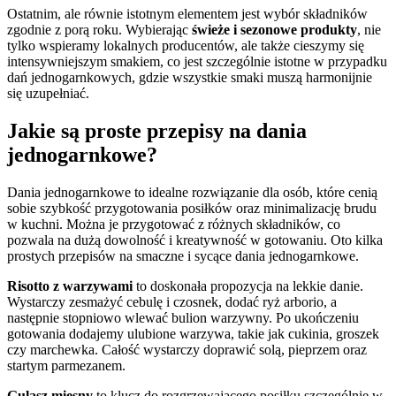
Ostatnim, ale równie istotnym elementem jest wybór składników
zgodnie z porą roku. Wybierając
świeże i sezonowe produkty
, nie
tylko wspieramy lokalnych producentów, ale także cieszymy się
intensywniejszym smakiem, co jest szczególnie istotne w przypadku
dań jednogarnkowych, gdzie wszystkie smaki muszą harmonijnie
się uzupełniać.
Jakie są proste przepisy na dania
jednogarnkowe?
Dania jednogarnkowe to idealne rozwiązanie dla osób, które cenią
sobie szybkość przygotowania posiłków oraz minimalizację brudu
w kuchni. Można je przygotować z różnych składników, co
pozwala na dużą dowolność i kreatywność w gotowaniu. Oto kilka
prostych przepisów na smaczne i sycące dania jednogarnkowe.
Risotto z warzywami
to doskonała propozycja na lekkie danie.
Wystarczy zesmażyć cebulę i czosnek, dodać ryż arborio, a
następnie stopniowo wlewać bulion warzywny. Po ukończeniu
gotowania dodajemy ulubione warzywa, takie jak cukinia, groszek
czy marchewka. Całość wystarczy doprawić solą, pieprzem oraz
startym parmezanem.
Gulasz mięsny
to klucz do rozgrzewającego posiłku szczególnie w