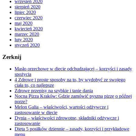
wrzesień 2020
sierpień 2020
lipiec 2020
czerwiec 2020
maj 2020
kwiecień 2020
marzec 2020
luty 2020
styczeń 2020
Zerknij
Masło orzechowe w diecie odchudzającej – korzyści i zasady
spożycia
4 Zdrowe i proste sposoby na to, by wydobyć ze swojego
ciała to, co najlepsze
Zdrowe przepisy na szybkie i tanie dania
Nocna Pizza Kraków: Gdzie zamówić pyszną pizzę o późnej
porze?
Melon Galia – właściwości, wartości odżywcze i
zastosowanie w diecie
Dynia – właściwości zdrowotne, składniki odżywcze i
zastosowanie
Dieta 5 posiłków dziennie – zasady, korzyści i przykładowe
menu