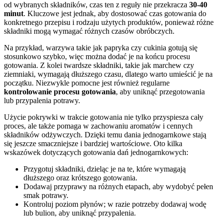
od wybranych składników, czas ten z reguły nie przekracza
30-40
minut
. Kluczowe jest jednak, aby dostosować czas gotowania do
konkretnego przepisu i rodzaju użytych produktów, ponieważ różne
składniki mogą wymagać różnych czasów obróbczych.
Na przykład, warzywa takie jak papryka czy cukinia gotują się
stosunkowo szybko, więc można dodać je na końcu procesu
gotowania. Z kolei twardsze składniki, takie jak marchew czy
ziemniaki, wymagają dłuższego czasu, dlatego warto umieścić je na
początku. Niezwykle pomocne jest również regularne
kontrolowanie procesu gotowania
, aby uniknąć przegotowania
lub przypalenia potrawy.
Użycie pokrywki w trakcie gotowania nie tylko przyspiesza cały
proces, ale także pomaga w zachowaniu aromatów i cennych
składników odżywczych. Dzięki temu dania jednogarnkowe stają
się jeszcze smaczniejsze i bardziej wartościowe. Oto kilka
wskazówek dotyczących gotowania dań jednogarnkowych:
Przygotuj składniki, dzieląc je na te, które wymagają
dłuższego oraz krótszego gotowania.
Dodawaj przyprawy na różnych etapach, aby wydobyć pełen
smak potrawy.
Kontroluj poziom płynów; w razie potrzeby dodawaj wodę
lub bulion, aby uniknąć przypalenia.