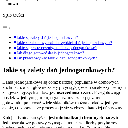
na nowo.
Spis treści
Jakie są zalety dań jednogarnkowych?
Jakie składniki wybrać do szybkich dań jednogarnkowych?
Jakie są proste przepisy na dania jednogarnkowe?
Jak długo gotować dania jednogarnkowe?
Jak przechowywać resztki dań jednogarnkowych?
Jakie są zalety dań jednogarnkowych?
Dania jednogarnkowe są coraz bardziej popularne w domowych
kuchniach, a ich główne zalety przyciągają wielu smakoszy. Jednym
z najważniejszych atutów jest
oszczędność czasu
. Przygotowując
posiłek w jednym garnku, ograniczamy czas spędzany na
gotowaniu, ponieważ wiele składników można dodać w jednym
etapie, co sprawia, że proces staje się szybszy i bardziej efektywny.
Kolejną istotną korzyścią jest
minimalizacja brudnych naczyń
.
Jednogarnkowe potrawy wymagają mniejszej liczby przyborów
kuchennych, co ułatwia sprzątanie po posiłku. To szczególnie