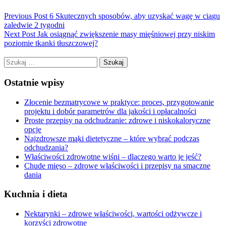
Previous Post
6 Skutecznych sposobów, aby uzyskać wagę w ciągu
zaledwie 2 tygodni
Next Post
Jak osiągnąć zwiększenie masy mięśniowej przy niskim
poziomie tkanki tłuszczowej?
Szukaj:
Ostatnie wpisy
Złocenie bezmatrycowe w praktyce: proces, przygotowanie
projektu i dobór parametrów dla jakości i opłacalności
Proste przepisy na odchudzanie: zdrowe i niskokaloryczne
opcje
Najzdrowsze mąki dietetyczne – które wybrać podczas
odchudzania?
Właściwości zdrowotne wiśni – dlaczego warto je jeść?
Chude mięso – zdrowe właściwości i przepisy na smaczne
dania
Kuchnia i dieta
Nektarynki – zdrowe właściwości, wartości odżywcze i
korzyści zdrowotne