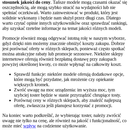
stosunek jakości do ceny
. Tańsze modele mogą czasami okazać się
oszczędnością, ale mogą szybko stracić na wydajności lub nie
spełniać oczekiwań. Warto zainwestować w produkt, który jest
solidnie wykonany i będzie nam służył przez długi czas. Dlatego
warto czytać opinie innych użytkowników oraz sprawdzać rankingi,
aby uzyskać rzetelne informacje na temat jakości różnych modeli.
Promocje również mogą odgrywać istotną rolę w naszym wyborze,
gdyż dzięki nim możemy znacznie obniżyć koszty zakupu. Dobrze
jest porównać oferty w różnych sklepach, ponieważ często spotkać
można atrakcyjne rabaty lub promocje sezonowe. Niektóre sklepy
internetowe oferują również bezpłatną dostawę przy zakupach
powyżej określonej kwoty, co może wpłynąć na całkowity koszt.
Sprawdź funkcje: niektóre modele oferują dodatkowe opcje,
które mogą być przydatne, jak mrożenie czy opiekanie
większych kromek.
Zwróć uwagę na moc urządzenia: im wyższa moc, tym
szybciej toster będzie w stanie przyrządzić chrupiące tosty.
Porównaj ceny w różnych sklepach, aby znaleźć najlepszą
ofertę, zwłaszcza jeśli planujesz korzystać z promocji.
Na koniec warto podkreślić, że wybierając toster, należy zwrócić
uwagę nie tylko na cenę, ale również na jakość i funkcjonalność, co
może mieć
wpływ
na codzienne użytkowanie.