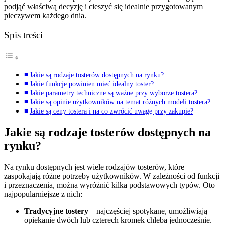
podjąć właściwą decyzję i cieszyć się idealnie przygotowanym
pieczywem każdego dnia.
Spis treści
Jakie są rodzaje tosterów dostępnych na rynku?
Jakie funkcje powinien mieć idealny toster?
Jakie parametry techniczne są ważne przy wyborze tostera?
Jakie są opinie użytkowników na temat różnych modeli tostera?
Jakie są ceny tostera i na co zwrócić uwagę przy zakupie?
Jakie są rodzaje tosterów dostępnych na
rynku?
Na rynku dostępnych jest wiele rodzajów tosterów, które
zaspokajają różne potrzeby użytkowników. W zależności od funkcji
i przeznaczenia, można wyróżnić kilka podstawowych typów. Oto
najpopularniejsze z nich:
Tradycyjne tostery
– najczęściej spotykane, umożliwiają
opiekanie dwóch lub czterech kromek chleba jednocześnie.