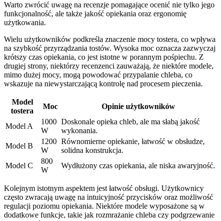
Warto zwrócić uwagę na recenzje pomagające ocenić nie tylko jego
funkcjonalność, ale także jakość opiekania oraz ergonomię
użytkowania.
Wielu użytkowników podkreśla znaczenie mocy tostera, co wpływa
na szybkość przyrządzania tostów. Wysoka moc oznacza zazwyczaj
krótszy czas opiekania, co jest istotne w porannym pośpiechu. Z
drugiej strony, niektórzy recenzenci zauważają, że niektóre modele,
mimo dużej mocy, mogą powodować przypalanie chleba, co
wskazuje na niewystarczającą kontrolę nad procesem pieczenia.
Model
Moc
Opinie użytkowników
tostera
1000
Doskonale opieka chleb, ale ma słabą jakość
Model A
W
wykonania.
1200
Równomierne opiekanie, łatwość w obsłudze,
Model B
W
solidna konstrukcja.
800
Model C
Wydłużony czas opiekania, ale niska awaryjność.
W
Kolejnym istotnym aspektem jest łatwość obsługi. Użytkownicy
często zwracają uwagę na intuicyjność przycisków oraz możliwość
regulacji poziomu opiekania. Niektóre modele wyposażone są w
dodatkowe funkcje, takie jak rozmrażanie chleba czy podgrzewanie