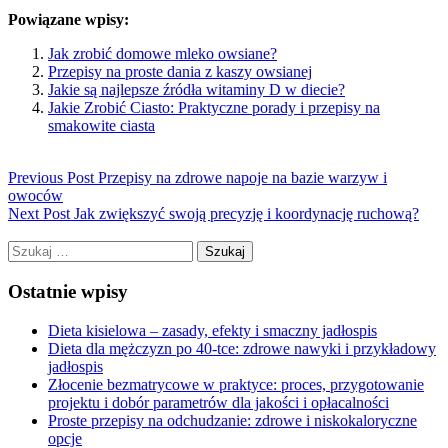
Powiązane wpisy:
Jak zrobić domowe mleko owsiane?
Przepisy na proste dania z kaszy owsianej
Jakie są najlepsze źródła witaminy D w diecie?
Jakie Zrobić Ciasto: Praktyczne porady i przepisy na
smakowite ciasta
Previous Post
Przepisy na zdrowe napoje na bazie warzyw i
owoców
Next Post
Jak zwiększyć swoją precyzję i koordynację ruchową?
Szukaj:
Ostatnie wpisy
Dieta kisielowa – zasady, efekty i smaczny jadłospis
Dieta dla mężczyzn po 40-tce: zdrowe nawyki i przykładowy
jadłospis
Złocenie bezmatrycowe w praktyce: proces, przygotowanie
projektu i dobór parametrów dla jakości i opłacalności
Proste przepisy na odchudzanie: zdrowe i niskokaloryczne
opcje