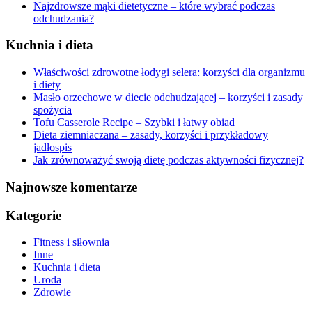
Najzdrowsze mąki dietetyczne – które wybrać podczas
odchudzania?
Kuchnia i dieta
Właściwości zdrowotne łodygi selera: korzyści dla organizmu
i diety
Masło orzechowe w diecie odchudzającej – korzyści i zasady
spożycia
Tofu Casserole Recipe – Szybki i łatwy obiad
Dieta ziemniaczana – zasady, korzyści i przykładowy
jadłospis
Jak zrównoważyć swoją dietę podczas aktywności fizycznej?
Najnowsze komentarze
Kategorie
Fitness i siłownia
Inne
Kuchnia i dieta
Uroda
Zdrowie