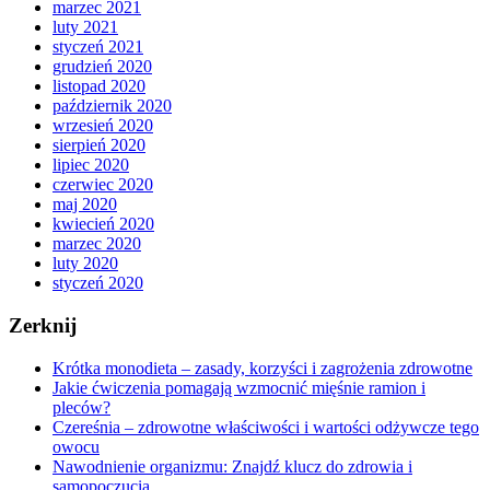
marzec 2021
luty 2021
styczeń 2021
grudzień 2020
listopad 2020
październik 2020
wrzesień 2020
sierpień 2020
lipiec 2020
czerwiec 2020
maj 2020
kwiecień 2020
marzec 2020
luty 2020
styczeń 2020
Zerknij
Krótka monodieta – zasady, korzyści i zagrożenia zdrowotne
Jakie ćwiczenia pomagają wzmocnić mięśnie ramion i
pleców?
Czereśnia – zdrowotne właściwości i wartości odżywcze tego
owocu
Nawodnienie organizmu: Znajdź klucz do zdrowia i
samopoczucia