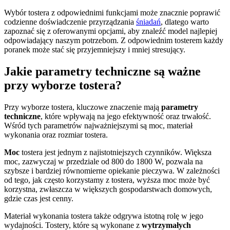
Wybór tostera z odpowiednimi funkcjami może znacznie poprawić
codzienne doświadczenie przyrządzania
śniadań
, dlatego warto
zapoznać się z oferowanymi opcjami, aby znaleźć model najlepiej
odpowiadający naszym potrzebom. Z odpowiednim tosterem każdy
poranek może stać się przyjemniejszy i mniej stresujący.
Jakie parametry techniczne są ważne
przy wyborze tostera?
Przy wyborze tostera, kluczowe znaczenie mają
parametry
techniczne
, które wpływają na jego efektywność oraz trwałość.
Wśród tych parametrów najważniejszymi są moc, materiał
wykonania oraz rozmiar tostera.
Moc
tostera jest jednym z najistotniejszych czynników. Większa
moc, zazwyczaj w przedziale od 800 do 1800 W, pozwala na
szybsze i bardziej równomierne opiekanie pieczywa. W zależności
od tego, jak często korzystamy z tostera, wyższa moc może być
korzystna, zwłaszcza w większych gospodarstwach domowych,
gdzie czas jest cenny.
Materiał wykonania tostera także odgrywa istotną rolę w jego
wydajności. Tostery, które są wykonane z
wytrzymałych