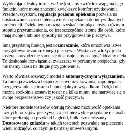
Wybierając idealny toster, ważne jest, aby zwrócić uwagę na jego
funkcje, które mogą znacznie zwiększyć komfort użytkowania.
Przede wszystkim,
regulacja poziomu opiekania
pozwala na
dostosowanie czasu i intensywności opiekania do indywidualnych
preferencji. Dzięki temu można uzyskać chrupiące tosty o różnym
stopniu przyrumienienia, co jest szczególnie istotne dla osób, które
mają swoje ulubione sposoby na przygotowanie pieczywa.
Inną przydatną funkcją jest
rozmrażanie
, która umożliwia łatwe
przygotowanie zamrożonego pieczywa. Wystarczy włożyć je do
tostera, a urządzenie samo się dostosuje, aby osiągnąć idealny efekt.
To doskonałe rozwiązanie, zwłaszcza w porannym pośpiechu, gdy
nie mamy czasu na długie przygotowania.
Warto również rozważyć model z
automatycznym wyłączaniem
.
Ta funkcja zwiększa bezpieczeństwo użytkowania, zapobiegając
przegrzewaniu się tostera i potencjalnym wypadkom. Dzięki niej
można spokojnie zostawić toster na kilka minut, nie martwiąc się o
swoje bezpieczeństwo czy jakość pieczywa.
Niektóre modele tosterów oferują również możliwość opiekania
różnych rodzajów pieczywa, co jest niezwykle przydatne dla osób,
które preferują na przykład bagietki, bułki czy croissanty.
Dostosowane gniazda
w takich tosterach pozwalają na pieczenie
wielu rodzajów, co czyni je bardziej uniwersalnymi.