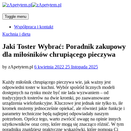
Toggle menu
Współpraca i kontakt
Categories
Kuchnia i dieta
Jaki Toster Wybrać: Poradnik zakupowy
dla miłośników chrupiącego pieczywa
Posted
by
zApetytem.pl
6 kwietnia 2022
25 listopada 2025
on
Każdy miłośnik chrupiącego pieczywa wie, jak ważny jest
odpowiedni toster w kuchni. Wybór spośród licznych modeli
dostępnych na rynku może być nie lada wyzwaniem – od
tradycyjnych tosterów na dwie kromki, po zaawansowane
urządzenia wielofunkcyjne. Kluczowe jest jednak nie tylko to, ile
kromek możemy jednocześnie opiekać, ale również jakie funkcje i
parametry techniczne będą najlepiej odpowiadały naszym
potrzebom. Oprócz tego, warto zwrócić uwagę na opinie innych
użytkowników oraz ceny, które mogą się znacząco różnić. W tym
poradniku znajdziesz praktyczne wskazówki, które pomogą Ci