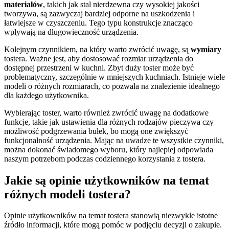
materiałów
, takich jak stal nierdzewna czy wysokiej jakości
tworzywa, są zazwyczaj bardziej odporne na uszkodzenia i
łatwiejsze w czyszczeniu. Tego typu konstrukcje znacząco
wpływają na długowieczność urządzenia.
Kolejnym czynnikiem, na który warto zwrócić uwagę, są
wymiary
tostera. Ważne jest, aby dostosować rozmiar urządzenia do
dostępnej przestrzeni w kuchni. Zbyt duży toster może być
problematyczny, szczególnie w mniejszych kuchniach. Istnieje wiele
modeli o różnych rozmiarach, co pozwala na znalezienie idealnego
dla każdego użytkownika.
Wybierając toster, warto również zwrócić uwagę na dodatkowe
funkcje, takie jak ustawienia dla różnych rodzajów pieczywa czy
możliwość podgrzewania bułek, bo mogą one zwiększyć
funkcjonalność urządzenia. Mając na uwadze te wszystkie czynniki,
można dokonać świadomego wyboru, który najlepiej odpowiada
naszym potrzebom podczas codziennego korzystania z tostera.
Jakie są opinie użytkowników na temat
różnych modeli tostera?
Opinie użytkowników na temat tostera stanowią niezwykle istotne
źródło informacji, które mogą pomóc w podjęciu decyzji o zakupie.