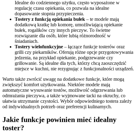
Idealne do codziennego użytku, często wyposażone w
regulację czasu opiekania, co pozwala na idealne
dopasowanie stopnia przypieczenia.
Tostery z funkcją opiekania bułek
– te modele mają
dodatkową kratkę lub komorę, umożliwiającą opiekanie
bułek, rogalików czy innych pieczyw. To świetne
rozwiązanie dla osób, które lubią różnorodność w
śniadaniach.
Tostery wielofunkcyjne
– łączące funkcje tosterów oraz
grilli czy piekarników. Oferują różne opcje przygotowywania
jedzenia, na przykład opiekanie, podgrzewanie czy
grillowanie. Są idealne dla tych, którzy chcą zaoszczędzić
miejsce w kuchni, nie rezygnując z funkcjonalności urządzeń.
Warto także zwrócić uwagę na dodatkowe funkcje, które mogą
zwiększyć komfort użytkowania. Niektóre modele mają
automatyczne wysuwanie tostów, możliwość odgrzewania lub
odmrażania pieczywa, a także wyjmowane tacki na okruchy, co
ułatwia utrzymanie czystości. Wybór odpowiedniego tostera zależy
od indywidualnych potrzeb oraz preferencji kulinarnych.
Jakie funkcje powinien mieć idealny
toster?