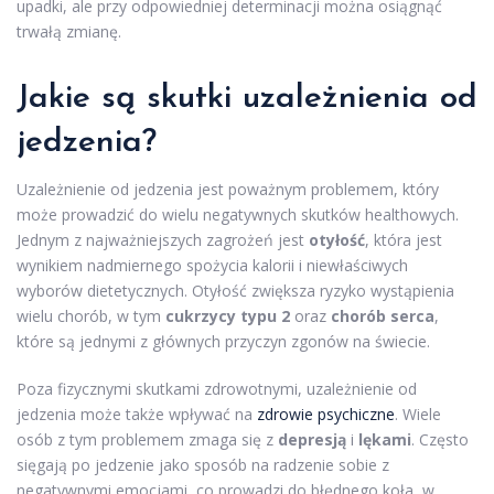
upadki, ale przy odpowiedniej determinacji można osiągnąć
trwałą zmianę.
Jakie są skutki uzależnienia od
jedzenia?
Uzależnienie od jedzenia jest poważnym problemem, który
może prowadzić do wielu negatywnych skutków healthowych.
Jednym z najważniejszych zagrożeń jest
otyłość
, która jest
wynikiem nadmiernego spożycia kalorii i niewłaściwych
wyborów dietetycznych. Otyłość zwiększa ryzyko wystąpienia
wielu chorób, w tym
cukrzycy typu 2
oraz
chorób serca
,
które są jednymi z głównych przyczyn zgonów na świecie.
Poza fizycznymi skutkami zdrowotnymi, uzależnienie od
jedzenia może także wpływać na
zdrowie psychiczne
. Wiele
osób z tym problemem zmaga się z
depresją
i
lękami
. Często
sięgają po jedzenie jako sposób na radzenie sobie z
negatywnymi emocjami, co prowadzi do błędnego koła, w