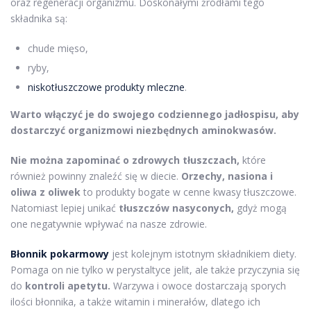
oraz regeneracji organizmu. Doskonałymi źródłami tego
składnika są:
chude mięso,
ryby,
niskotłuszczowe produkty mleczne
.
Warto włączyć je do swojego codziennego jadłospisu, aby
dostarczyć organizmowi niezbędnych aminokwasów.
Nie można zapominać o zdrowych tłuszczach,
które
również powinny znaleźć się w diecie.
Orzechy, nasiona i
oliwa z oliwek
to produkty bogate w cenne kwasy tłuszczowe.
Natomiast lepiej unikać
tłuszczów nasyconych,
gdyż mogą
one negatywnie wpływać na nasze zdrowie.
Błonnik pokarmowy
jest kolejnym istotnym składnikiem diety.
Pomaga on nie tylko w perystaltyce jelit, ale także przyczynia się
do
kontroli apetytu.
Warzywa i owoce dostarczają sporych
ilości błonnika, a także witamin i minerałów, dlatego ich