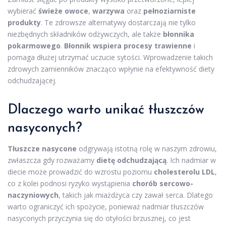
wybierać
świeże owoce
,
warzywa
oraz
pełnoziarniste
produkty
. Te zdrowsze alternatywy dostarczają nie tylko
niezbędnych składników odżywczych, ale także
błonnika
pokarmowego
.
Błonnik wspiera procesy trawienne
i
pomaga dłużej utrzymać uczucie sytości. Wprowadzenie takich
zdrowych zamienników znacząco wpłynie na efektywność diety
odchudzającej.
Dlaczego warto unikać tłuszczów
nasyconych?
Tłuszcze nasycone
odgrywają istotną rolę w naszym zdrowiu,
zwłaszcza gdy rozważamy
dietę odchudzającą
. Ich nadmiar w
diecie może prowadzić do wzrostu poziomu
cholesterolu LDL
,
co z kolei podnosi ryzyko wystąpienia
chorób sercowo-
naczyniowych
, takich jak miażdżyca czy zawał serca. Dlatego
warto ograniczyć ich spożycie, ponieważ nadmiar tłuszczów
nasyconych przyczynia się do otyłości brzusznej, co jest