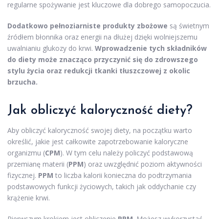
regularne spożywanie jest kluczowe dla dobrego samopoczucia.
Dodatkowo pełnoziarniste produkty zbożowe
są świetnym
źródłem błonnika oraz energii na dłużej dzięki wolniejszemu
uwalnianiu glukozy do krwi.
Wprowadzenie tych składników
do diety może znacząco przyczynić się do zdrowszego
stylu życia oraz redukcji tkanki tłuszczowej z okolic
brzucha.
Jak obliczyć kaloryczność diety?
Aby obliczyć kaloryczność swojej diety, na początku warto
określić, jakie jest całkowite zapotrzebowanie kaloryczne
organizmu (
CPM
). W tym celu należy policzyć podstawową
przemianę materii (
PPM
) oraz uwzględnić poziom aktywności
fizycznej.
PPM
to liczba kalorii konieczna do podtrzymania
podstawowych funkcji życiowych, takich jak oddychanie czy
krążenie krwi.
Pierwszym krokiem jest obliczenie
PPM
. Możesz wykorzystać