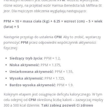
różne wzory, na przykład wzór Harrisa-Benedicta lub Mifflina-St
Jeor. Dla mężczyzn obliczenia wyglądają następująco:
PPM = 10 × masa ciała (kg) + 6.25 × wzrost (cm) – 5 × wiek
(lata) + 5
Następnie przystąp do ustalenia
CPM
. Aby to zrobić, wystarczy
pomnożyć
PPM
przez odpowiedni współczynnik aktywności
fizycznej:
Siedzący tryb życia:
PPM × 1.2,
Niska aktywność:
PPM × 1.375,
Umiarkowana aktywność:
PPM × 1.55,
Wysoka aktywność:
PPM × 1.725,
Bardzo wysoka aktywność:
PPM × 1.9.
Kolejnym etapem jest osiągnięcie deficytu kalorycznego. W tym
celu odejmij od
CPM
określoną liczbę kalorii – zazwyczaj między
300 a 500 kcal dziennie.
Taki zabieg pozwoli Ci zdrowo