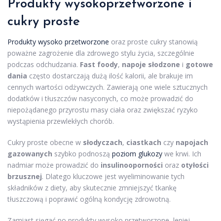
Produkty wysokoprzetworzone i
cukry proste
Produkty wysoko przetworzone
oraz proste cukry stanowią
poważne zagrożenie dla zdrowego stylu życia, szczególnie
podczas odchudzania.
Fast foody
,
napoje słodzone
i
gotowe
dania
często dostarczają dużą ilość kalorii, ale brakuje im
cennych wartości odżywczych. Zawierają one wiele sztucznych
dodatków i tłuszczów nasyconych, co może prowadzić do
niepożądanego przyrostu masy ciała oraz zwiększać ryzyko
wystąpienia przewlekłych chorób.
Cukry proste obecne w
słodyczach
,
ciastkach
czy
napojach
gazowanych
szybko podnoszą
poziom glukozy
we krwi. Ich
nadmiar może prowadzić do
insulinooporności
oraz
otyłości
brzusznej
. Dlatego kluczowe jest wyeliminowanie tych
składników z diety, aby skutecznie zmniejszyć tkankę
tłuszczową i poprawić ogólną kondycję zdrowotną.
Zamiast sięgać po produkty wysoko przetworzone, lepiej