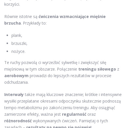
korzyści.
Równie istotne są
ćwiczenia wzmacniające mięśnie
brzucha
. Przykłady to:
plank,
brzuszki,
nożyce.
Te ruchy pozwolą ci wyrzeźbić sylwetkę i zwiększyć siłę
mięśniową w tym obszarze. Połączenie
treningu siłowego
z
aerobowym
prowadzi do lepszych rezultatów w procesie
odchudzania.
Interwały
także mają kluczowe znaczenie; krótkie i intensywne
wysiłki przeplatane okresami odpoczynku skutecznie podnoszą
tempo metabolizmu po zakończeniu treningu. Aby osiągnąć
zamierzone efekty, ważna jest
regularność
oraz
różnorodność
wykonywanych ćwiczeń. Pamiętaj o tych
zasadach –
rezultaty na pewno się pojawią!